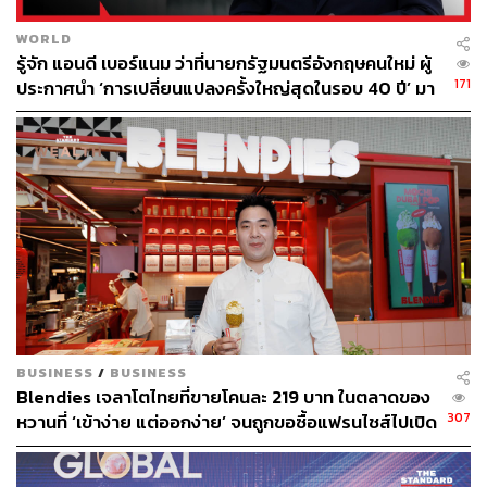
WORLD
รู้จัก แอนดี เบอร์แนม ว่าที่นายกรัฐมนตรีอังกฤษคนใหม่ ผู้
171
ประกาศนำ ‘การเปลี่ยนแปลงครั้งใหญ่สุดในรอบ 40 ปี’ มา
สู่การเมืองอังกฤษ
BUSINESS
/
BUSINESS
Blendies เจลาโตไทยที่ขายโคนละ 219 บาท ในตลาดของ
307
หวานที่ ‘เข้าง่าย แต่ออกง่าย’ จนถูกขอซื้อแฟรนไชส์ไปเปิด
ฮ่องกง