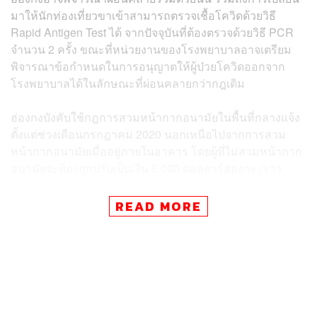
มาให้นักท่องเที่ยวขาเข้าสามารถตรวจเชื้อโควิดด้วยวิธี
Rapid Antigen Test ได้ จากปัจจุบันที่ต้องตรวจด้วยวิธี PCR
จำนวน 2 ครั้ง ขณะที่หน่วยงานของโรงพยาบาลอาจเตรียม
พิจารณาข้อกำหนดในการอนุญาตให้ผู้ป่วยโควิดออกจาก
โรงพยาบาลได้ในลักษณะที่ผ่อนคลายกว่ากฎเดิม
ฮ่องกงบังคับใช้กฎการสวมหน้ากากอนามัยในพื้นที่กลางแจ้ง
ตั้งแต่ช่วงเดือนกรกฎาคม 2020 นอกเหนือไปจากการสวม
หน้ากากอนามัยเมื่ออยู่ภายในอาคาร โดยผู้ที่ไม่สวมหน้ากาก
อนามัยจะต้องถูกปรับเป็นเงิน 5,000 ดอลลาร์ฮ่องกง (ราว
22,000 บาท) หรือมากถึง 10,000 ดอลลาร์ฮ่องกง (ราว
44,000 บาท) หากศาลตัดสินว่ามีความผิด
READ MORE
ความเคลื่อนไหวดังกล่าวจะถือเป็นการผ่อนคลายมาตรการ
สกัดโควิดครั้งใหญ่ที่สุดของฮ่องกง นับตั้งแต่ที่ทางการได้สั่ง
ยกเลิกข้อกำหนดให้นักเดินทางขาเข้าต้องกักตัวในโรงแรม
เมื่อเดือนกันยายนที่ผ่านมา ท่ามกลางความหวังที่จะฟื้นฟู
สถานะการเป็นศูนย์กลางทางการเงินระดับโลกอีกครั้ง ซึ่ง