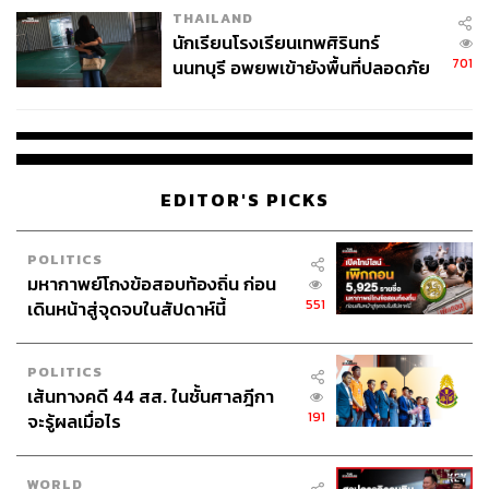
THAILAND
จ่ายหนี้-แอบระบุแบรนด์
นักเรียนโรงเรียนเทพศิรินทร์
701
นนทบุรี อพยพเข้ายังพื้นที่ปลอดภัย
ชั่วคราว หลังเหตุใช้อาวุธปืนภายใน
โรงเรียนคลี่คลาย
EDITOR'S PICKS
POLITICS
มหากาพย์โกงข้อสอบท้องถิ่น ก่อน
551
เดินหน้าสู่จุดจบในสัปดาห์นี้
POLITICS
เส้นทางคดี 44 สส. ในชั้นศาลฎีกา
191
จะรู้ผลเมื่อไร
WORLD