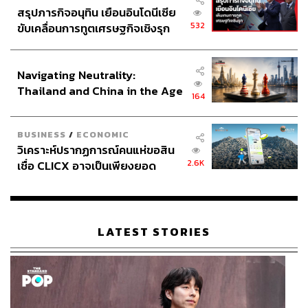
สรุปภารกิจอนุทิน เยือนอินโดนีเซีย
532
ขับเคลื่อนการทูตเศรษฐกิจเชิงรุก
ประกาศหุ้นส่วนยุทธศาสตร์ไทย –
อินโดนีเซีย
Navigating Neutrality:
Thailand and China in the Age
164
of a New Global Order
BUSINESS
/
ECONOMIC
วิเคราะห์ปรากฏการณ์คนแห่ขอสิน
2.6K
เชื่อ CLICX อาจเป็นเพียงยอด
ภูเขาน้ำแข็ง ของปัญหาหนี้ครัว
เรือนไทยที่ถูกซุกไว้
LATEST STORIES