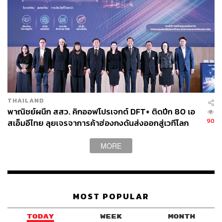
THAILAND
พาณิชย์ผนึก สสว. คิกออฟโปรเจกต์ DFT+ ติดปีก 80 เอ
90
สเอ็มอีไทย ลุยเจรจาการค้าฮ่องกงดันส่งออกสู่เวทีโลก
MORE
MOST POPULAR
TODAY
WEEK
MONTH