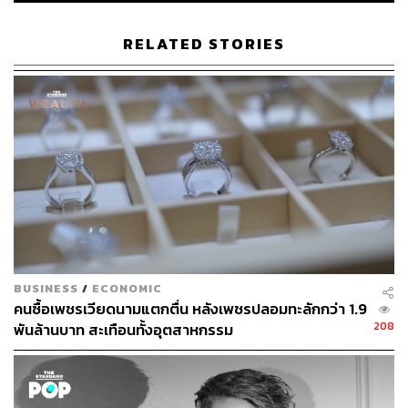
RELATED STORIES
49
ABOUT THE AUTHOR
ปัทมาสน์ ชนะรัชชรักษ์
Content Creator ข่าวต่างประเทศ
BUSINESS
/
ECONOMIC
คนซื้อเพชรเวียดนามแตกตื่น หลังเพชรปลอมทะลักกว่า 1.9
208
พันล้านบาท สะเทือนทั้งอุตสาหกรรม