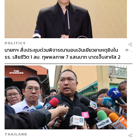
POLITICS
นายกฯ สั่งประชุมด่วนพิจารณามอบเงินเยียวยาเหตุยิงใน
...
รร. เสียชีวิต 1 ลบ. ทุพพลภาพ 7 แสนบาท บาดเจ็บสาหัส 2
แสนบาท บาดเจ็บเล็กน้อย 1 แสนบาท
THAILAND