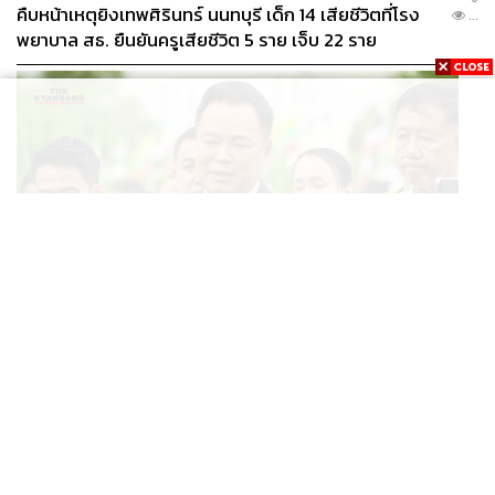
คืบหน้าเหตุยิงเทพศิรินทร์ นนทบุรี เด็ก 14 เสียชีวิตที่โรง
...
พยาบาล สธ. ยืนยันครูเสียชีวิต 5 ราย เจ็บ 22 ราย
POLITICS
อนุทินบอกโรมปมทุจริตสอบท้องถิ่น นายกฯไม่มีหน้าที่ดู
...
TOR แต่มีหน้าที่หาคนผิดมาลงโทษ