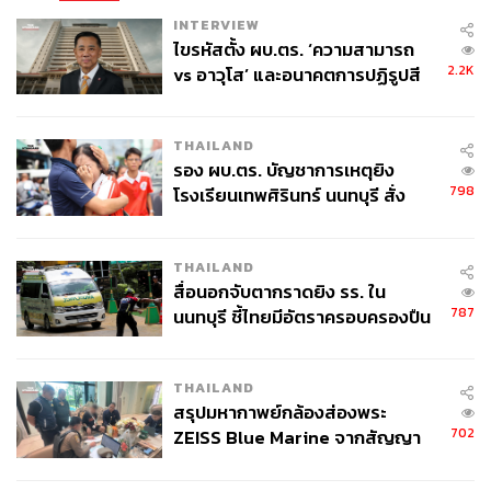
INTERVIEW
ไขรหัสตั้ง ผบ.ตร. ‘ความสามารถ
2.2K
vs อาวุโส’ และอนาคตการปฏิรูปสี
กากี กับ พล.ต.อ. เอก อังสนานนท์
THAILAND
รอง ผบ.ตร. บัญชาการเหตุยิง
798
โรงเรียนเทพศิรินทร์ นนทบุรี สั่ง
ค้นหา 2 รอบยืนยันไร้คนติดค้าง พบ
ศพปู่-ย่าที่บ้านพักผู้ก่อเหตุ
THAILAND
สื่อนอกจับตากราดยิง รร. ใน
787
นนทบุรี ชี้ไทยมีอัตราครอบครองปืน
สูงในระดับต้นของภูมิภาค
THAILAND
สรุปมหากาพย์กล้องส่องพระ
702
ZEISS Blue Marine จากสัญญา
ผลิต 8.3 ล้าน สู่ข้อพิพาท ‘มา
เวลล์ฯ’ ฟ้อง ‘โทน บางแค’ ผิดนัด