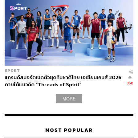
Foxconn ยื่นข้อเสนอซื้อหุ้นของ Nissan แล้ว แต่โดนปฏิเสธ
ขณะที่ฟากฝั่งของ Renault พันธมิตรและอดีตผู้ถือหุ้นใหญ่
ของ Nissan หลังจากที่ปรับโครงสร้างการถือหุ้นแล้วเสร็จ
ทำให้มีสัดส่วนเหลืออยู่ประมาณ 15% (ตามการรายงานผู้ถือ
หุ้นล่าสุดของ Nissan) พร้อมเจรจาซื้อ-ขายหุ้นดังกล่าว จาก
การเปิดเผยของแหล่งข่าว
SPORT
แกรนด์สปอร์ตเปิดตัวชุดทีมชาติไทย เอเชียนเกมส์ 2026
350
ภายใต้แนวคิด “Threads of Spirit”
MORE
MOST POPULAR