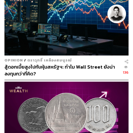
OPINION
/
ตราวุทธิ์ เหลืองสมบูรณ์
สู้ดอกเบี้ยสูงไปกับหุ้นสหรัฐฯ: ทำไม Wall Street ยังน่า
136
ลงทุนกว่าที่คิด?
หลังจากนั้นสื่อต่างๆ ทั่วโลกต่างติดตามข่าวดังกล่าวและมี
บทความเพิ่มเติมออกมา อ้างอิงแหล่งข่าวของแต่ละสำนักถึง
ความเป็นไปได้ ซึ่งรายงานข่าวของแต่ละสื่อต่างเป็นไปใน
ทิศทางเดียวกันคือ แหล่งข่าวไม่ปฏิเสธหรือตอบรับเรื่องดัง
กล่าวว่าเป็นความจริงหรือไม่ อย่างไร
แต่หากวิเคราะห์ถือว่ามีความเป็นไปได้สูง เนื่องจาก Honda