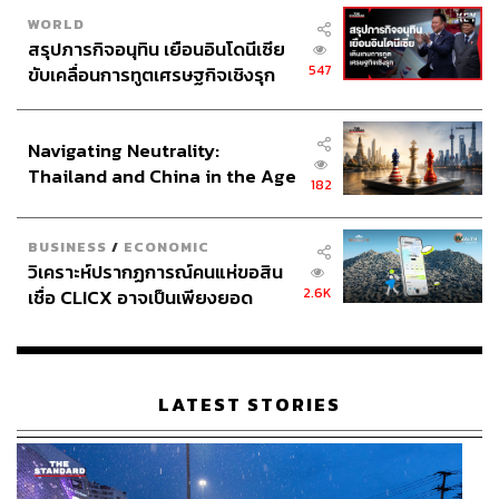
WORLD
สรุปภารกิจอนุทิน เยือนอินโดนีเซีย
547
ขับเคลื่อนการทูตเศรษฐกิจเชิงรุก
ประกาศหุ้นส่วนยุทธศาสตร์ไทย –
อินโดนีเซีย
Navigating Neutrality:
Thailand and China in the Age
182
of a New Global Order
BUSINESS
/
ECONOMIC
ล่าสุดหลังจากที่มีข่าวออกมา ผลกระทบที่ชัดเจนเกิดขึ้นทันที
วิเคราะห์ปรากฏการณ์คนแห่ขอสิน
2.6K
ตลาดหุ้นขานรับ ราคาหุ้น Nissan พุ่งขึ้นกว่า 20% พร้อมหุ้น
เชื่อ CLICX อาจเป็นเพียงยอด
ภูเขาน้ำแข็ง ของปัญหาหนี้ครัว
Mitsubishi ที่พุ่งตามด้วย สวนทางกับราคาหุ้น Honda ที่ร่วง
เรือนไทยที่ถูกซุกไว้
ลงกว่า 3%
นอกจากนั้นผลกระทบอื่นๆ ยังคงตามมาอย่างหลีกเลี่ยงไม่ได้
LATEST STORIES
หากการควบรวมระหว่าง Honda และ Nissan สำเร็จ นั่นคือ
เรื่องของโรงงานผลิต เพราะทั้ง 2 แบรนด์ต่างมีโรงงานผลิต
อยู่ทั่วโลก