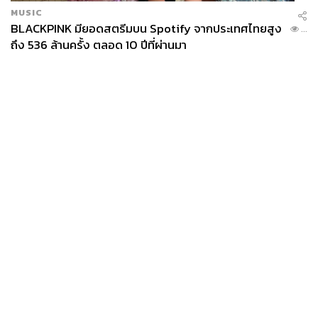
MUSIC
BLACKPINK มียอดสตรีมบน Spotify จากประเทศไทยสูง
...
ถึง 536 ล้านครั้ง ตลอด 10 ปีที่ผ่านมา
Mitsubishi ก็มีโรงงานกำลังการผลิตขนาดใหญ่ระดับ
424,000 คันต่อปี ส่วน Nissan มีกำลังการผลิต 370,000 คัน
เรียกว่ากำลังการผลิตเหลือเพียงพอในการดำเนินการผลิต
News
Wealth
Pop
แบรนด์อื่นได้สบาย
Podcast
Video
Now
Opinion
Careers
Events
เหนือสิ่งอื่นใด มีกระแสข่าวลือจากแหล่งข่าวระบุว่า Nissan
Privacy
About
Contact
Motor Thailand กำลังอยู่ระหว่างการปรับปรุงพื้นที่ไลน์การ
Policy
ผลิตรถใหม่ โดยกำลังการผลิตของ Plant 1 (220,000 คัน) จะ
FOR
ADVERTISING
ถูกยุบ ย้ายไปรวมกับ Plant 2 (150,000 คัน)
MEMBERSHIP
เหตุผลมาจากยอดการผลิตที่ลดลง จำเป็นต้องทำเพื่อลดต้นทุน
การผลิตให้สอดคล้องกับสภาวะการขายและเป็นไปตาม