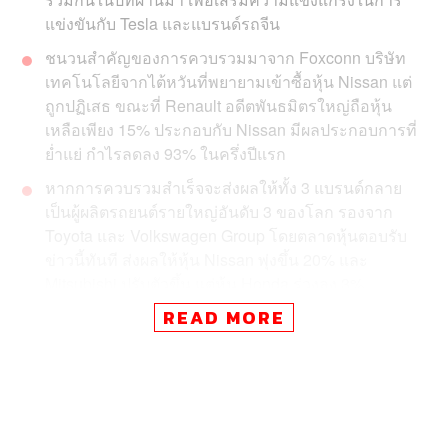
แข่งขันกับ Tesla และแบรนด์รถจีน
ชนวนสำคัญของการควบรวมมาจาก Foxconn บริษัท
เทคโนโลยีจากไต้หวันที่พยายามเข้าซื้อหุ้น Nissan แต่
ถูกปฏิเสธ ขณะที่ Renault อดีตพันธมิตรใหญ่ถือหุ้น
เหลือเพียง 15% ประกอบกับ Nissan มีผลประกอบการที่
ย่ำแย่ กำไรลดลง 93% ในครึ่งปีแรก
หากการควบรวมสำเร็จจะส่งผลให้ทั้ง 3 แบรนด์กลาย
เป็นผู้ผลิตรถยนต์รายใหญ่อันดับ 3 ของโลก รองจาก
Toyota และ Volkswagen Group โดยตลาดหุ้นตอบรับ
ข่าวนี้ทันที ส่งผลให้หุ้น Nissan พุ่งขึ้น 20% และ
Mitsubishi ปรับตัวขึ้น แต่หุ้น Honda ร่วงลง 3%
READ MORE
ผลกระทบต่อไทยมีนัยสำคัญ เนื่องจากทั้ง 3 แบรนด์มี
โรงงานขนาดใหญ่ในไทย โดย Honda มีกำลังการผลิต
270,000 คัน (กำลังลดเหลือ 120,000 คัน), Mitsubishi
424,000 คัน และ Nissan 370,000 คัน โดยมีข่าวลือว่า
Nissan Thailand กำลังยุบรวมไลน์ผลิตจาก Plant 1 ไป
Plant 2 เพื่อลดต้นทุน