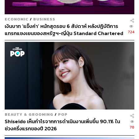
และ Nissan ประกาศความร่วมมือกันในการพัฒนารถยนต์
ไฟฟ้าเมื่อช่วงเดือนมีนาคมที่ผ่านมา และ Mitsubishi เข้ามา
ร่วมในโครงการนี้ด้วยในช่วงเดือนสิงหาคม เรียกว่าเป็นการ
ECONOMIC
/
BUSINESS
เงินบาท ‘แข็งค่า’ หนักสุดรอบ 6 สัปดาห์ หลังปฏิบัติการ
ผนึกกำลัง 3 ประสานเพื่อพัฒนารถยนต์ไฟฟ้า ซึ่งจะได้
724
แทรกแซงเยนของสหรัฐฯ-ญี่ปุ่น Standard Chartered
ประโยชน์ร่วมกันทุกฝ่าย
เปิดเป้าสิ้นปีนี้จ่อแข็งต่อแตะ 32.50 บาทต่อดอลลาร์
Foxconn ชนวนควบรวม?
อย่างไรก็ตาม ชั่วระยะเวลาไม่ทันข้ามคืน กระแสข่าวใหม่
เกี่ยวกับการควบรวมระหว่าง Honda และ Nissan มีประเด็น
ใหม่ที่น่าสนใจตามออกมา กล่าวคือ ‘Foxconn’ บริษัทด้าน
เทคโนโลยีรายใหญ่ของไต้หวัน ปรากฏชื่อว่าเข้ามาเป็น
ชนวนเหตุสำคัญของการควบรวมนี้ ด้วยเหตุจากการเข้ามา
เจรจาซื้อหุ้นของ Nissan นัยว่าเป็นการซื้อกิจการ
BEAUTY & GROOMING
/
POP
(Takeover)
Shiseido เห็นกำไรจากการดำเนินงานเพิ่มขึ้น 90.1% ใน
70
ช่วงครึ่งแรกของปี 2026
รายงานข่าวดังกล่าวระบุที่มาจากแหล่งข่าวภายในว่า