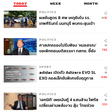
TODAY
WEEK
MONTH
เมื่อ Nissan ไร้ผู้สนับสนุนหลักทางการเงิน ประกอบกับผล
POLITICS
ประกอบการที่ย่ำแย่ ดังรายงานต่อผู้ถือหุ้นที่ระบุว่า กำไรลด
ผลชันสูตร 8 ศพ เหตุยิงใน รร.
1K
ลง 93% ในช่วงครึ่งปีแรก และประกาศแผนงานลดพนักงาน
เทพศิรินทร์ นนทบุรี พบกระสุนเข้า
9,000 คน และลดกำลังผลิต 20%
จุดสำคัญ ‘ศีรษะ-หน้าอก’ ครูถูกยิง
4 นัด จากระยะไกล
จึงทำให้ Nissan มีความเสี่ยงต่อการล้มละลาย เหตุลักษณะ
POLITICS
คล้ายกับช่วงก่อนที่ Renault จะเข้ามาเมื่อปี 1999 ฉะนั้น
ศาลปกครองไม่รับฟ้อง ‘หมอสรณ’
จำเป็นต้องหาทางออกเพื่อไม่ให้เกิดเหตุการณ์ซ้ำรอยของ
795
ขอเพิกถอนมติสรรหา กสทช. ชี้ยัง
Renault
ไม่ใช่ผู้เดือดร้อนเสียหาย
SPORT
ซึ่งประเด็นนี้ดูแล้วมีน้ำหนักและน่าเชื่อถือเพียงพอที่จะทำให้
adidas เปิดตัว Adizero EVO SL
Honda และ Nissan ควบรวมกันอย่างเร่งด่วน เพราะ Nissan
696
EXO คอลเล็กชันพิเศษรับฤดูกาล
เคยมีบทเรียนอันแสนเจ็บปวดจาก Renault มาแล้ว
College Football
โดยครั้งนั้นถือว่าเป็นบาดแผลใหญ่ของอุตสาหกรรมยานยนต์
POLITICS
ญี่ปุ่น หากปล่อยให้ Nissan เดียวดาย แล้ว Nissan กลายเป็น
‘เอกนิติ’ เผยเงินกู้ 4 แสนล้าน โฟกัส
แบรนด์ของกลุ่มทุนจากไต้หวัน เหมือนความภาคภูมิใจใน
333
เปลี่ยนผ่านพลังงาน ลุ้น ‘ไทยช่วย
อุตสาหกรรมยานยนต์ของญี่ปุ่นถูกตบหน้าอีกครั้ง