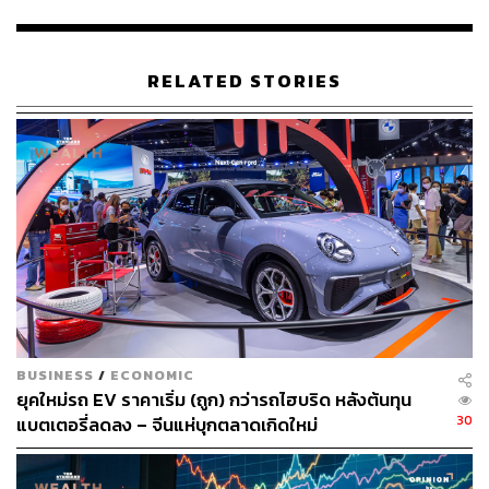
ยักษ์ใหญ่ยานยนต์ญี่ปุ่น Honda และ Nissan เตรียมเจร
จาควบรวมกิจการ เล็งดึง Mitsubishi ร่วมด้วย
Nissan ดิ้นรนหาผู้ลงทุนหลัก! เหลือเวลา 12-14 เดือนเพื่
RELATED STORIES
อเอาตัวรอดจากวิกฤตล้มละลาย พร้อมหวังพลิกเกมรุก
ตลาดด้วย EV
ประเด็นนี้ถูกเปิดเผยโดยสำนักข่าว Nikkei ของญี่ปุ่น ที่ระบุว่า
Honda กำลังเจรจาเรื่องการควบรวมกิจการกับ Nissan และ
อาจมี Mitsubishi เข้ามาเกี่ยวข้องด้วย
โดยให้เหตุผลว่าเป็นการร่วมกันสร้างความแข็งแรงให้กับ
BUSINESS
/
ECONOMIC
แบรนด์ทั้งคู่ เพื่อต่อสู้ในตลาดรถยนต์ไฟฟ้ากับคู่แข่งอย่าง
ยุคใหม่รถ EV ราคาเริ่ม (ถูก) กว่ารถไฮบริด หลังต้นทุน
Tesla และแบรนด์รถยนต์จากประเทศจีน
30
แบตเตอรี่ลดลง – จีนแห่บุกตลาดเกิดใหม่