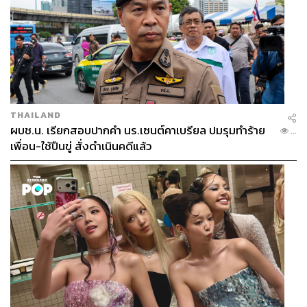
นี่คือแรงกระเพื่อมสำคัญของเศรษฐกิจญี่ปุ่นก็ว่าได้ บริษัทฯ
เมื่อควบรวมกันจะมีขนาดใหญ่ขึ้น แต่ในส่วนของพนักงานจะ
ลดลง อัตราการจ้างงานลดลง (รัฐบาลจะไม่ชอบ แต่บริษัทจะ
เริงร่า) ซึ่งสิ่งนี้สะท้อนไปที่ราคาหุ้น ดังรายงานข้างต้น
Nissan ที่ภาพความเชื่อมั่นตกต่ำกลายเป็นดีขึ้นเพราะมีคน
มาช่วย ขณะที่ Honda ผู้มาช่วยกระทบเล็กน้อย
THAILAND
สำหรับผลกระทบต่อประเทศไทยหากดีลควบรวมสำเร็จ บอก
ผบช.น. เรียกสอบปากคำ นร.เซนต์คาเบรียล ปมรุมทำร้าย
...
ได้เบื้องต้นว่ามีผลอย่างมากแน่นอน เพราะในประเทศไทย
เพื่อน-ใช้ปืนขู่ สั่งดำเนินคดีแล้ว
Honda มีโรงงานผลิต 2 แห่ง กำลังการผลิตสูงสุด 270,000
คัน โดย Honda กำลังอยู่ระหว่างการปรับลดกำลังการผลิตลง
เหลือ 120,000 คัน