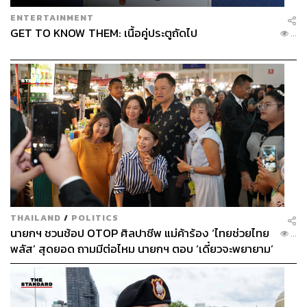
คนนอกในการเข้ามาจัดการ ซึ่ง Honda มีความเฉียบขาดใน
จุดนี้ ส่วน Honda ก็จะได้เครือข่ายโรงงานและเทคโนโลยี
ENTERTAINMENT
GET TO KNOW THEM: เนื้อคู่ประตูถัดไป
ด้านรถยนต์ไฟฟ้าที่ Nissan ถือเป็นผู้บุกเบิกมากว่า 10 ปีแล้ว
...
ทำให้ต่อยอดได้ง่ายขึ้น
นั่นหมายความว่าอำนาจในการต่อรองกับผู้ผลิตชิ้นส่วนจะมี
มากขึ้น ทำให้ต้นทุนต่อหน่วยถูกลง และจะต้องมีการปรับ
โครงสร้างต่างๆ ของโรงงานที่กระจายอยู่ทั่วโลกให้มี
ประสิทธิภาพและสมดุลกับยอดขายมากขึ้น ซึ่งจะส่งผลกระ
ทบเป็นวงกว้างอย่างแน่นอน โดยเฉพาะในเรื่องของจำนวน
พนักงานที่ลดลง
เนื่องจากในส่วนของงานหลังบ้าน เมื่อควบรวมกันแล้วแผนก
R&D คือหน่วยงานแรกที่น่าจะโดนตัด จากงบ 3 ก้อน 3 ทีม
THAILAND
/
POLITICS
จาก 3 บริษัท สามารถยุบรวมเหลือใช้งานเพียงทีมเดียว งบ
นายกฯ ชวนช้อป OTOP ศิลปาชีพ แม่ค้าร้อง ‘ไทยช่วยไทย
...
ก้อนเดียว ลดต้นทุนการผลิตได้เป็นอย่างมาก ส่วนงานฝ่าย
พลัส’ สุดยอด ถามมีต่อไหม นายกฯ ตอบ ‘เดี๋ยวจะพยายาม’
บุคคลและเจ้าหน้าที่ธุรการอื่นๆ สามารถยุบและลดจำนวนได้
เช่นเดียวกัน