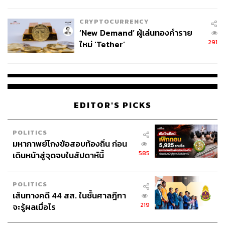
ไทยพลัส’ เฟส 2 รอประเมินความ
เหมาะสม
ดังนั้นทางออกด้วยการช่วยเหลือจากแบรนด์ชาติเดียวกันจึง
CRYPTOCURRENCY
เป็นสิ่งที่ดูสวยงามกว่า เหมือนเพื่อนกำลังจะล้มแล้วเรายื่นมือ
‘New Demand’ ผู้เล่นทองคำราย
291
ใหม่ ‘Tether’
เข้าพยุงไว้ก่อน มิใช่ยืนดูเพื่อนร่วมชาติล้มแล้วรอดูคนอื่นมา
ช่วย แต่ดันกลายเป็นว่าโดนแร้งลงมาทึ้งแทน ซึ่งหากคิดจะ
ช่วยตอนนั้นคงทำไม่ทันแล้ว
ประเด็นการพยายามเข้ามาซื้อหุ้น Nissan ของ Foxconn แม้
จะมีความพยายามในการยืนยันข้อเท็จจริง แต่ยังไม่มี
EDITOR'S PICKS
แถลงการณ์จากผู้เกี่ยวข้องรายใดยืนยันข้อมูลดังกล่าวว่า
‘จริงหรือเท็จ’ ประการใด
POLITICS
มหากาพย์โกงข้อสอบท้องถิ่น ก่อน
แน่นอนด้วยเหตุผลทางด้านกฎหมายที่ทุกบริษัทฯ ซึ่งเข้ามา
585
เดินหน้าสู่จุดจบในสัปดาห์นี้
อยู่ในดีลนี้ล้วนเป็นบริษัทฯ ที่จดทะเบียนในตลาดหลักทรัพย์
ฉะนั้นการออกมาประกาศใดๆ ล้วนต้องกระทำด้วยความ
POLITICS
ระมัดระวังอย่างยิ่ง
เส้นทางคดี 44 สส. ในชั้นศาลฎีกา
219
จะรู้ผลเมื่อไร