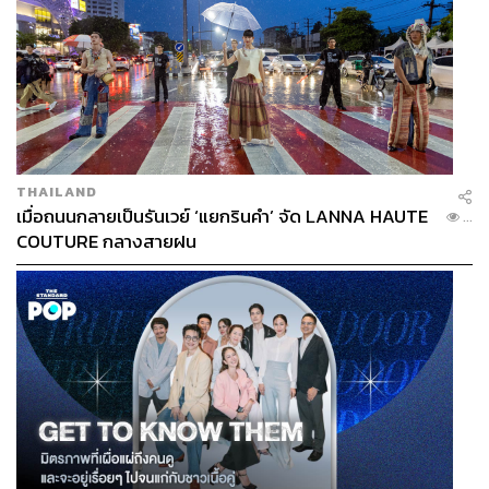
โดยเฉพาะตลาดใหญ่อย่างจีนและอเมริกา ซึ่งคงจะต้องปรับ
กำลังการผลิตให้เหมาะสมกับยอดขายเพื่อลดต้นทุนอย่างไม่
ต้องสงสัย
ทั้งนี้ หากการควบรวมดังกล่าวมี Mitsubishi เข้าไปรวมด้วย
จริง จะทำให้ทั้ง 3 แบรนด์กลายเป็นกลุ่มผลิตรถยนต์รายใหญ่
THAILAND
อันดับ 3 ของโลก รองจาก Toyota และ Volkswagen Group
เมื่อถนนกลายเป็นรันเวย์ ‘แยกรินคำ’ จัด LANNA HAUTE
...
เท่านั้น
COUTURE กลางสายฝน
เป็นไปได้มากกว่า 50%
ทั้งนี้ หากให้ประเมินความเป็นไปได้ของการควบรวมกิจการ
ระหว่าง Honda และ Nissan เชื่อว่ามีมากกว่า 50% ด้วยเป็น
สถานการณ์ที่วิน-วินทั้ง 2 ฝ่าย
กล่าวคือปัญหาภายในของ Nissan บางทีจำเป็นต้องใช้