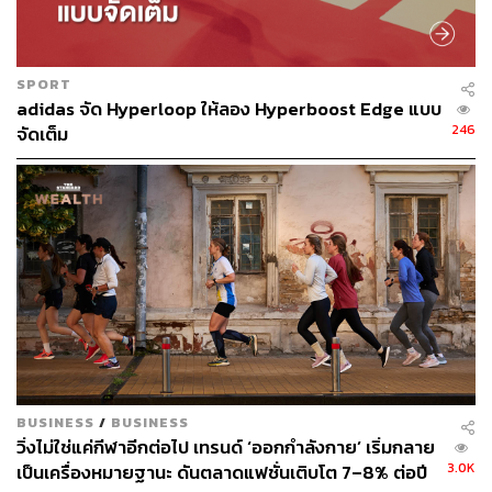
สามารถติดตาม THE STANDARD WEALTH
ผ่านแอปพลิเคชันต่างๆ ที่คุณสะดวกหรือใช้งานอยู่แล้วได้เลย
SPORT
adidas จัด Hyperloop ให้ลอง Hyperboost Edge แบบ
246
จัดเต็ม
TAGS:
การวิ่งเทรล
การวิ่ง
HOKA
Run Club
252
BUSINESS
/
BUSINESS
วิ่งไม่ใช่แค่กีฬาอีกต่อไป เทรนด์ ‘ออกกำลังกาย’ เริ่มกลาย
ABOUT THE AUTHOR
3.0K
เป็นเครื่องหมายฐานะ ดันตลาดแฟชั่นเติบโต 7–8% ต่อปี