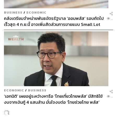
BUSINESS
/
ECONOMIC
คลังเตรียมจำหน่ายพันธบัตรรัฐบาล ‘ออมพลัส’ รอบถัดไป
...
เร็วสุด 4 ก.ย.นี้ อาจเพิ่มสัดส่วนการขายแบบ Small Lot
First มากขึ้น
ECONOMIC
/
BUSINESS
‘เอกนิติ’ เผยอยู่ระหว่างหารือ ‘ไทยเที่ยวไทยพลัส’ มีสิทธิใช้
...
งบจากเงินกู้ 4 แสนล้าน มั่นใจงบต่อ ‘ไทยช่วยไทย พลัส’
เฟส 2 มีเพียงพอ