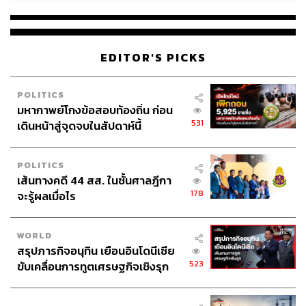
EDITOR'S PICKS
POLITICS
มหากาพย์โกงข้อสอบท้องถิ่น ก่อน
531
เดินหน้าสู่จุดจบในสัปดาห์นี้
POLITICS
เส้นทางคดี 44 สส. ในชั้นศาลฎีกา
178
จะรู้ผลเมื่อไร
WORLD
สรุปภารกิจอนุทิน เยือนอินโดนีเซีย
523
ขับเคลื่อนการทูตเศรษฐกิจเชิงรุก
ประกาศหุ้นส่วนยุทธศาสตร์ไทย –
อินโดนีเซีย