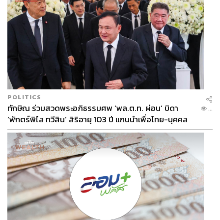
POLITICS
ทักษิณ ร่วมสวดพระอภิธรรมศพ ‘พล.ต.ท. ผ่อน’ บิดา
...
‘พักตร์พิไล ทวีสิน’ สิริอายุ 103 ปี แกนนำเพื่อไทย-บุคคล
หลากวงการร่วมอาลัย