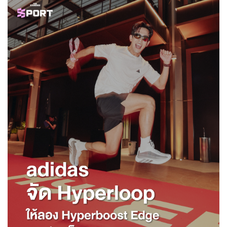
จังหวัด
สำหรับกลยุทธ์ดังกล่าวคาดว่าจะช่วยเสริมความแข็งแกร่งให้
แบรนด์ ทั้งในแง่การขยายการเข้าถึงลูกค้าและการสร้างการ
รับรู้ในวงกว้าง โดยในปี 2569 บริษัทประเมินว่าตลาดสินค้า
และรองเท้ากีฬาจะมีนักวิ่งหน้าใหม่เข้าสู่ตลาดเพิ่มขึ้นอย่าง
ต่อเนื่อง โดยเฉพาะกลุ่มที่เริ่มจากการวิ่งเชิงไลฟ์สไตล์ ก่อน
พัฒนาไปสู่ระยะ 10 กิโลเมตร 20 กิโลเมตร หรือขยับสู่การวิ่ง
เทรล ซึ่ง HOKA เตรียมพัฒนาสินค้าใหม่เพื่อตอบโจทย์กลุ่มนี้
อย่างต่อเนื่อง
“คาดว่าปีหน้าจะเป็นช่วงพีกของตลาดรองเท้าวิ่ง แม้ภาวะ
เศรษฐกิจและกำลังซื้อจะกดดันการใช้จ่ายของผู้บริโภค แต่
ธุรกิจรองเท้าวิ่งได้รับผลกระทบน้อยกว่าหลายอุตสาหกรรม
เนื่องจากผู้บริโภคให้ความสำคัญกับสุขภาพเป็นอันดับต้นๆ
โดยเฉพาะกลุ่ม Gen Y และ Gen Z ที่หันมาดูแลสุขภาพและ
ออกกำลังกายอย่างจริงจัง” พรศักดิ์ กล่าวย้ำ