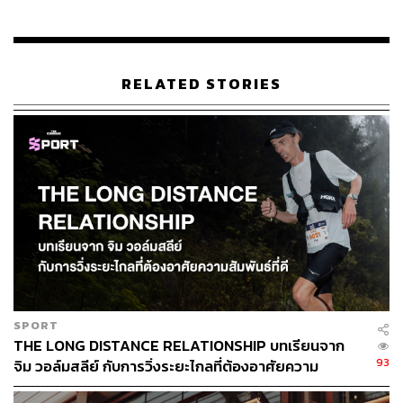
ยิ่งหลังสถานการณ์โควิด ผู้บริโภคจำนวนมากหันมาใช้ชีวิต
ใกล้ชิดธรรมชาติ และมองหาประสบการณ์การออกกำลัง
กายรูปแบบใหม่ ส่งผลให้การวิ่งเทรลได้รับความนิยมเพิ่มขึ้น
RELATED STORIES
อย่างต่อเนื่อง เนื่องจากตอบโจทย์ทั้งด้านสุขภาพ ความ
ท้าทาย และการสะท้อนตัวตนด้านไลฟ์สไตล์ของนักวิ่งรุ่น
ใหม่
ในระยะต่อจากนี้ HOKA วางประเทศไทย โดยเฉพาะ
กรุงเทพฯ เป็นศูนย์กลางหรือ Hub ของภูมิภาค เพื่อใช้เป็น
ฐานในการพัฒนา Regional Playbook ซึ่งมองว่าประเทศ
ไทยฯ เป็นตลาดที่มีศักยภาพสูงของอุตสาหกรรมกีฬาและ
รองเท้าวิ่ง ด้วยจำนวนประชากรนักวิ่งที่มีประมาณ 15 ล้าน
คน ประกอบกับการเกิดขึ้นของงานวิ่งใหม่ๆ จากผู้จัดอีเวนต์
หลากหลายราย โดย HOKA มุ่งสร้างคอมมูนิตี้ผ่านการจัด
SPORT
กิจกรรมร่วมกับนักวิ่ง ให้ความรู้เรื่องการเริ่มต้นวิ่งอย่างถูก
THE LONG DISTANCE RELATIONSHIP บทเรียนจาก
วิธี ปัจจุบันมีสมาชิกในกลุ่มรันคลับมากกว่า 5,000 ราย และ
93
จิม วอล์มสลีย์ กับการวิ่งระยะไกลที่ต้องอาศัยความ
ยังสนับสนุนวัฒนธรรมการวิ่งเทรลผ่านการเป็นเจ้าภาพ
สัมพันธ์ที่ดี
จัดการแข่งขัน UTMB ถึง 2 รายการ ทั้งในกรุงเทพฯ และต่าง