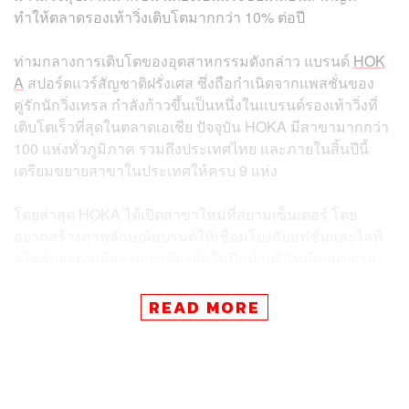
ทำให้ตลาดรองเท้าวิ่งเติบโตมากกว่า 10% ต่อปี
ท่ามกลางการเติบโตของอุตสาหกรรมดังกล่าว แบรนด์
HOK
A
สปอร์ตแวร์สัญชาติฝรั่งเศส ซึ่งถือกำเนิดจากแพสชั่นของ
คู่รักนักวิ่งเทรล กำลังก้าวขึ้นเป็นหนึ่งในแบรนด์รองเท้าวิ่งที่
เติบโตเร็วที่สุดในตลาดเอเชีย ปัจจุบัน HOKA มีสาขามากกว่า
100 แห่งทั่วภูมิภาค รวมถึงประเทศไทย และภายในสิ้นปีนี้
เตรียมขยายสาขาในประเทศให้ครบ 9 แห่ง
โดยล่าสุด HOKA ได้เปิดสาขาใหม่ที่สยามเซ็นเตอร์ โดย
อยากสร้างภาพลักษณ์แบรนด์ให้เชื่อมโยงกับแฟชั่นและไลฟ์
สไตล์ของคนเมือง ขณะเดียวกันในปีหน้าบริษัทมีแผนขยาย
เพิ่มอีก 3 สาขา ซึ่งแต่ละแห่งจะถูกออกแบบภายใต้คอนเซปต์
ร้านที่แตกต่างกัน เพื่อเข้าถึงกลุ่มลูกค้าที่หลากหลายขึ้น
READ MORE
พรศักดิ์ ชินวงศ์วัฒนา ประธานเจ้าหน้าที่บริหาร บริษัท เรฟ
อิดิชั่น จำกัด (REV Edition) ผู้นำเข้าและจัดจำหน่าย HOKA
ในประเทศไทย กล่าวว่า ปัจจัยสำคัญที่ทำให้ HOKA สามารถ