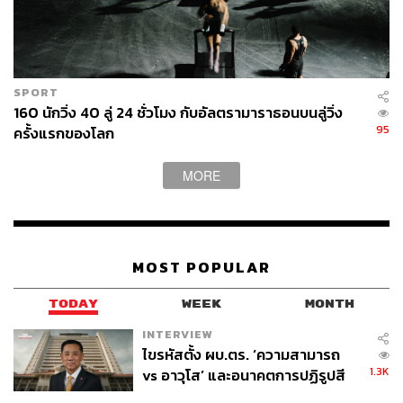
SPORT
160 นักวิ่ง 40 ลู่ 24 ชั่วโมง กับอัลตรามาราธอนบนลู่วิ่ง
95
ครั้งแรกของโลก
MORE
MOST POPULAR
TODAY
WEEK
MONTH
INTERVIEW
ไขรหัสตั้ง ผบ.ตร. ‘ความสามารถ
1.3K
vs อาวุโส’ และอนาคตการปฏิรูปสี
กากี กับ พล.ต.อ. เอก อังสนานนท์