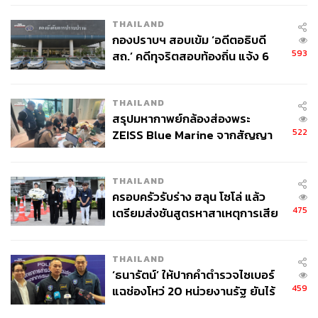
THAILAND
กองปราบฯ สอบเข้ม ‘อดีตอธิบดี
593
สถ.’ คดีทุจริตสอบท้องถิ่น แจ้ง 6
ข้อหาหนัก จ่อชง ป.ป.ช. 12 ส.ค. นี้
THAILAND
สรุปมหากาพย์กล้องส่องพระ
522
ZEISS Blue Marine จากสัญญา
ผลิต 8.3 ล้าน สู่ข้อพิพาท ‘มา
เวลล์ฯ’ ฟ้อง ‘โทน บางแค’ ผิดนัด
THAILAND
จ่ายหนี้-แอบระบุแบรนด์
ครอบครัวรับร่าง ฮลุน โซโล่ แล้ว
475
เตรียมส่งชันสูตรหาสาเหตุการเสีย
ชีวิต
THAILAND
‘ธนารัตน์’ ให้ปากคำตำรวจไซเบอร์
459
แฉช่องโหว่ 20 หน่วยงานรัฐ ยันไร้
นัยทางการเมือง