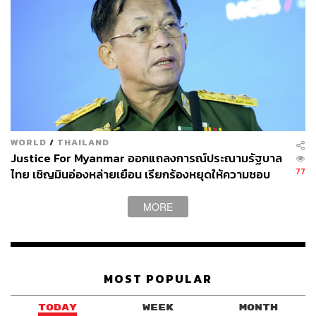
TAGS:
hawaii
ที่ดิน
เชื้อไวรัสโคโรนา
COVID-19
โควิด-19
USA
Australia
ราคาบ้าน
Hong Kong
CNN
Los Angeles
ค่าครองชีพ
WORLD
/
THAILAND
Justice For Myanmar ออกแถลงการณ์ประณามรัฐบาล
77
ไทย เชิญมินอ่องหล่ายเยือน เรียกร้องหยุดให้ความชอบ
812
ธรรมรัฐบาลทหาร
MORE
ABOUT THE AUTHOR
THE STANDARD WEALTH
สำนักข่าวเศรษฐกิจ ธุรกิจ และการลงทุน โดย
MOST POPULAR
ทีมข่าว THE STANDARD
TODAY
WEEK
MONTH