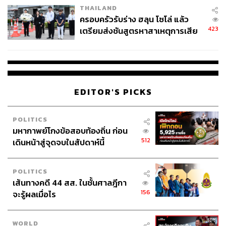
THAILAND
ครอบครัวรับร่าง ฮลุน โซโล่ แล้ว
423
เตรียมส่งชันสูตรหาสาเหตุการเสีย
ชีวิต
EDITOR'S PICKS
POLITICS
มหากาพย์โกงข้อสอบท้องถิ่น ก่อน
512
เดินหน้าสู่จุดจบในสัปดาห์นี้
POLITICS
เส้นทางคดี 44 สส. ในชั้นศาลฎีกา
156
จะรู้ผลเมื่อไร
WORLD