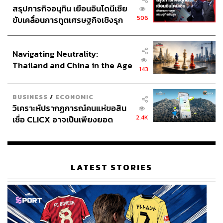
สรุปภารกิจอนุทิน เยือนอินโดนีเซีย
506
ขับเคลื่อนการทูตเศรษฐกิจเชิงรุก
ประกาศหุ้นส่วนยุทธศาสตร์ไทย –
อินโดนีเซีย
Navigating Neutrality:
Thailand and China in the Age
143
of a New Global Order
BUSINESS
/
ECONOMIC
วิเคราะห์ปรากฏการณ์คนแห่ขอสิน
2.4K
เชื่อ CLICX อาจเป็นเพียงยอด
ภูเขาน้ำแข็ง ของปัญหาหนี้ครัว
เรือนไทยที่ถูกซุกไว้
LATEST STORIES