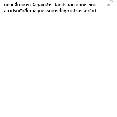
ภคมนจี้นายกฯ เร่งทูลเกล้าฯ ปลดประธาน กสทช. ขณะ
...
สว.เปรมศักดิ์เสนอยุบกรรมการทั้งชุด แล้วสรรหาใหม่
News
Wealth
Pop
Podcast
Video
Now
Opinion
Careers
Events
Privacy
About
Contact
Policy
FOR
ADVERTISING
MEMBERSHIP