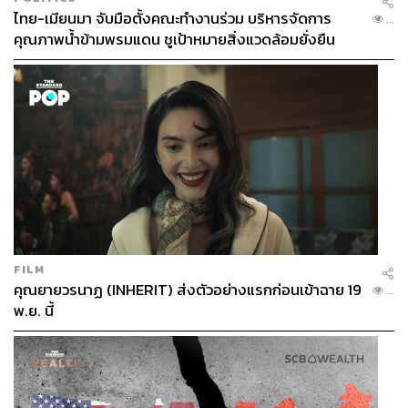
ไทย-เมียนมา จับมือตั้งคณะทำงานร่วม บริหารจัดการ
...
คุณภาพน้ำข้ามพรมแดน ชูเป้าหมายสิ่งแวดล้อมยั่งยืน
FILM
คุณยายวรนาฏ (INHERIT) ส่งตัวอย่างแรกก่อนเข้าฉาย 19
...
พ.ย. นี้