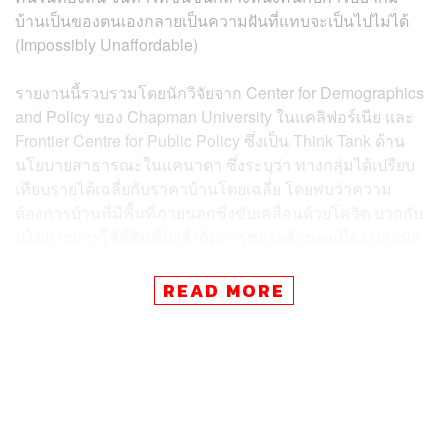
บ้านเป็นของตนเองกลายเป็นความฝันที่แทบจะเป็นไปไม่ได้
(Impossibly Unaffordable)
รายงานนี้รวบรวมโดยนักวิจัยจาก Center for Demographics
and Policy ของ Chapman University ในแคลิฟอร์เนีย และ
Frontier Centre for Public Policy ซึ่งเป็น Think Tank ด้าน
นโยบายสาธารณะในแคนาดา ซึ่งระบุว่า ทางกลุ่มได้เปรียบ
เทียบรายได้เฉลี่ยกับราคาบ้านโดยเฉลี่ย โดยพบว่าความ
ต้องการบ้านที่มีพื้นที่ภายนอกซึ่งขับเคลื่อนด้วยโควิด บวกกับ
นโยบายการใช้ที่ดินที่มุ่งจำกัดการขยายตัวของเมือง และนัก
ลงทุนที่เข้ามาในตลาด ส่งผลให้ราคาพุ่งสูงขึ้น
READ MORE
ทั้งนี้ การศึกษาพบว่า 5 เมืองทางชายฝั่งตะวันตกและฮาวาย
ของสหรัฐฯ ครองตำแหน่ง 5 จาก 10 อันดับแรกที่มีราคา
เอื้อมไม่ถึง โดยเมืองที่แพงที่สุดในการซื้อบ้านในสหรัฐฯ อยู่
ในรัฐแคลิฟอร์เนีย ขณะที่เมืองซานโฮเซ ลอสแอนเจลิส
ซานฟรานซิสโก และซานดิเอโก ล้วนติด 10 อันดับแรก ส่วน
โฮโนลูลู เมืองหลวงของฮาวาย จัดอยู่ในอันดับที่ 6