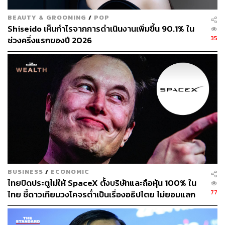
BEAUTY & GROOMING
/
POP
สำหรับผู้ที่ไม่สามารถรอให้มีการเปลี่ยนแปลงนโยบายหรือ
Shiseido เห็นกำไรจากการดำเนินงานเพิ่มขึ้น 90.1% ใน
อุปสงค์ที่ลดลง รายงานยังระบุเมืองที่มีราคาเหมาะสมที่สุด
35
ช่วงครึ่งแรกของปี 2026
จาก 94 เมืองที่สำรวจทั่วโลก ได้แก่ เมืองพิตต์สเบิร์ก, โรเชส
เตอร์ และเซนต์หลุยส์ ในสหรัฐฯ เมืองเอดมันตันและคาลการี
ในแคนาดา เมืองแลงคาสเชอร์และกลาสโกว์ในอังกฤษ และ
เมืองเพิร์ทกับบริสเบนในออสเตรเลีย
อ้างอิง:
https://edition.cnn.com/2024/06/14/business/house-p
rices-impossibly-unaffordable-intl-hnk/index.html
สามารถติดตาม THE STANDARD WEALTH
BUSINESS
/
ECONOMIC
ผ่านแอปพลิเคชันต่างๆ ที่คุณสะดวกหรือใช้งานอยู่แล้วได้เลย
ไทยปิดประตูไม่ให้ SpaceX ตั้งบริษัทและถือหุ้น 100% ใน
77
ไทย ชี้ดาวเทียมวงโคจรต่ำเป็นเรื่องอธิปไตย ไม่ยอมแลก
ในโต๊ะเจรจาการค้า