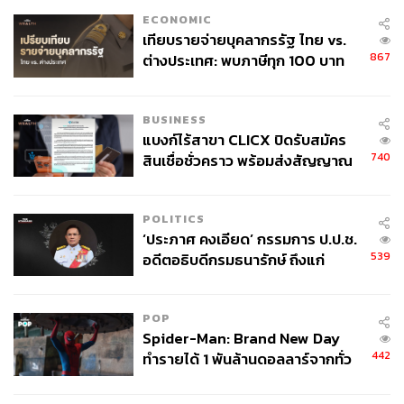
ECONOMIC
เทียบรายจ่ายบุคลากรรัฐ ไทย vs.
867
ต่างประเทศ: พบภาษีทุก 100 บาท
ของคนไทยใช้ไปกับข้าราชการเฉียด
40 บาท
BUSINESS
แบงก์ไร้สาขา CLICX ปิดรับสมัคร
740
สินเชื่อชั่วคราว พร้อมส่งสัญญาณ
เตือนกลุ่มกู้เงินผิดวัตถุประสงค์-ให้
ข้อมูลเท็จ เตรียมดำเนินคดีเด็ดขาด
POLITICS
‘ประภาศ คงเอียด’ กรรมการ ป.ป.ช.
539
อดีตอธิบดีกรมธนารักษ์ ถึงแก่
อนิจกรรม
POP
Spider-Man: Brand New Day
442
ทำรายได้ 1 พันล้านดอลลาร์จากทั่ว
โลกภายใน 6 วัน