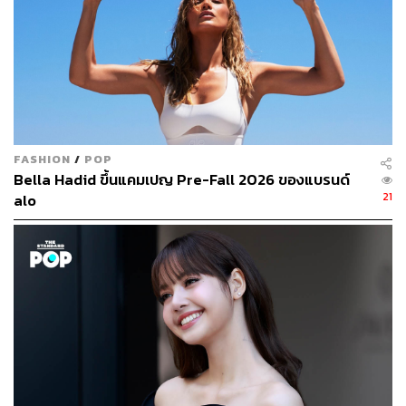
ฮ่องกง
ซิดนีย์
แวนคูเวอร์
ซานโฮเซ
ลอสแอนเจลิส
โฮโนลูลู
FASHION
/
POP
เมลเบิร์น
Bella Hadid ขึ้นแคมเปญ Pre-Fall 2026 ของแบรนด์
ซานฟรานซิสโก / แอดิเลด
21
alo
ซานดิเอโก
โทรอนโต
ขณะเดียวกัน รายงานยังได้หยิบยกนิวซีแลนด์เป็นตัวอย่างการ
หาโซลูชันในการแก้ปัญหาราคาที่ดินแพงเกินเอื้อม ด้วยการ
เพิ่มพื้นที่ว่างเพื่อการพัฒนาในทันที ภายใต้นโยบาย ‘Going
for Housing Growth’ ซึ่งกำหนดให้หน่วยงานท้องถิ่นต้อง
กำหนดเขตการเติบโตของที่อยู่อาศัยในระยะเวลา 30 ปีโดย
ทันที