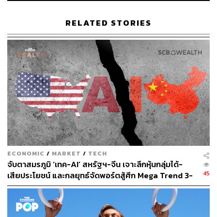
Affordability Report จะวัดความสามารถในการจ่าย โดยใช้
อัตราส่วนราคาต่อรายได้ของราคาบ้านเฉลี่ยหารด้วยรายได้
RELATED STORIES
เฉลี่ยของครัวเรือน โดยเชื่อมโยงการเพิ่มขึ้นของการทำงาน
จากที่บ้านในช่วงวิกฤตโควิดระบาดที่เกิด Demand Shock
ขณะที่บ้านนอกใจกลางเมืองซึ่งมีพื้นที่ภายนอกมากขึ้นก็ยัง
คงมีราคาแพง อันเป็นผลมาจากนโยบายการใช้ที่ดิน ซึ่งรวม
ถึงการจำกัดพื้นที่ในเมือง ซึ่งเป็นการวางแผนประเภทหนึ่งที่
ออกแบบมาเพื่อหยุดยั้งการขยายตัวของเมือง
รายงานระบุว่า ชนชั้นกลางตกอยู่ภายใต้การปิดล้อม สาเหตุ
หลักมาจากการเพิ่มขึ้นของราคาที่ดิน เนื่องจากที่ดินได้รับ
การจัดสรรเพื่อลดการขยายตัวของเมือง และอุปสงค์ที่มาก
เกินอุปทานทำให้ราคาสูงขึ้น
ECONOMIC
/
MARKET
/
TECH
จับตาสมรภูมิ ‘เทค-AI’ สหรัฐฯ-จีน เจาะลึกหุ้นกลุ่มได้-
นอกจากนี้ ราคาบ้านและที่ดินของหลายประเทศทั่วโลกยัง
45
เสียประโยชน์ และกลยุทธ์จัดพอร์ตสู้ศึก Mega Trend 3-
ปรับตัวสูงขึ้น เนื่องจากมีนักลงทุนส่วนหนึ่งกระโดดเข้ามาหา
5 ปีข้างหน้า
ช่องทางลงทุนทำกำไรในตลาดอสังหาริมทรัพย์
ทั้งนี้ 10 เมืองที่มีราคาที่อยู่อาศัยแพงที่สุดในโลกได้แก่