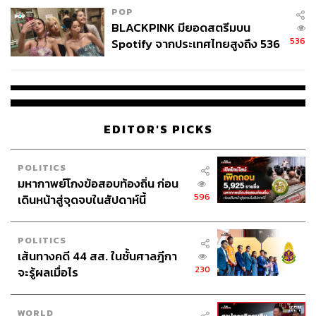
POP
BLACKPINK มียอดสตรีมบน
536
Spotify จากประเทศไทยสูงถึง 536
ล้านครั้ง ตลอด 10 ปีที่ผ่านมา
EDITOR'S PICKS
POLITICS
มหากาพย์โกงข้อสอบท้องถิ่น ก่อน
596
เดินหน้าสู่จุดจบในสัปดาห์นี้
POLITICS
เส้นทางคดี 44 สส. ในชั้นศาลฎีกา
230
จะรู้ผลเมื่อไร
WORLD