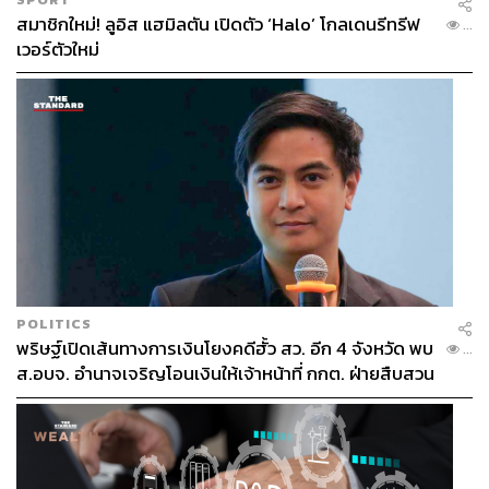
สมาชิกใหม่! ลูอิส แฮมิลตัน เปิดตัว ‘Halo’ โกลเดนรีทรีฟ
...
เวอร์ตัวใหม่
POLITICS
พริษฐ์เปิดเส้นทางการเงินโยงคดีฮั้ว สว. อีก 4 จังหวัด พบ
...
ส.อบจ. อำนาจเจริญโอนเงินให้เจ้าหน้าที่ กกต. ฝ่ายสืบสวน