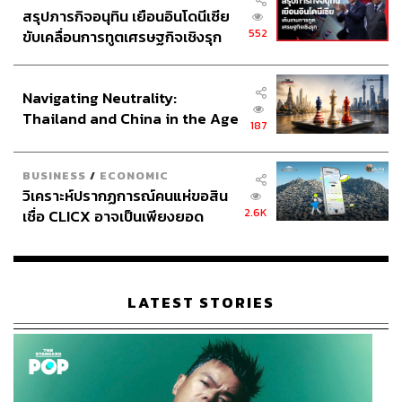
สรุปภารกิจอนุทิน เยือนอินโดนีเซีย
552
ขับเคลื่อนการทูตเศรษฐกิจเชิงรุก
ประกาศหุ้นส่วนยุทธศาสตร์ไทย –
อินโดนีเซีย
Navigating Neutrality:
Thailand and China in the Age
187
of a New Global Order
BUSINESS
/
ECONOMIC
วิเคราะห์ปรากฏการณ์คนแห่ขอสิน
2.6K
เชื่อ CLICX อาจเป็นเพียงยอด
ภูเขาน้ำแข็ง ของปัญหาหนี้ครัว
เรือนไทยที่ถูกซุกไว้
LATEST STORIES