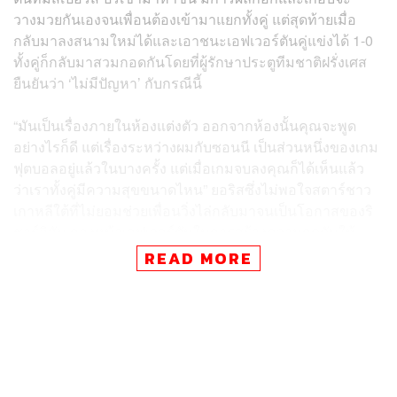
วางมวยกันเองจนเพื่อนต้องเข้ามาแยกทั้งคู่ แต่สุดท้ายเมื่อ
กลับมาลงสนามใหม่ได้และเอาชนะเอฟเวอร์ตันคู่แข่งได้ 1-0
ทั้งคู่ก็กลับมาสวมกอดกันโดยที่ผู้รักษาประตูทีมชาติฝรั่งเศส
ยืนยันว่า ‘ไม่มีปัญหา’ กับกรณีนี้
“มันเป็นเรื่องภายในห้องแต่งตัว ออกจากห้องนั้นคุณจะพูด
อย่างไรก็ดี แต่เรื่องระหว่างผมกับซอนนี เป็นส่วนหนึ่งของเกม
ฟุตบอลอยู่แล้วในบางครั้ง แต่เมื่อเกมจบลงคุณก็ได้เห็นแล้ว
ว่าเราทั้งคู่มีความสุขขนาดไหน” ยอริสซึ่งไม่พอใจสตาร์ชาว
เกาหลีใต้ที่ไม่ยอมช่วยเพื่อนวิ่งไล่กลับมาจนเป็นโอกาสของริ
ชาร์ลิสัน กองหน้าเอฟเวอร์ตันในการสร้างความกดดันให้
แนวรับ
READ MORE
ด้านมูรินโญ ซึ่งได้รับชัยชนะนัดที่ 200 ในพรีเมียร์ลีก เป็นผู้
จัดการคนที่ 5 ที่สามารถทำได้กล่าวถึงเหตุการณ์ดังกล่าวว่า
“มันเป็นความงดงาม
“การโต้เถียงเป็นผลมาจากการประชุมของเรา ถ้าอยากจะ