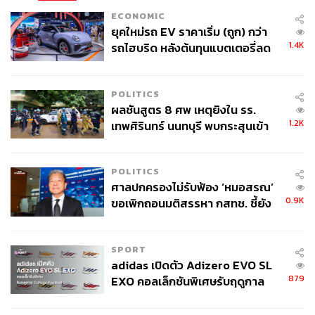
ECONOMIC
ยุคใหม่รถ EV ราคาเริ่ม (ถูก) กว่า
1.4K
รถไฮบริด หลังต้นทุนแบตเตอรี่ลด
ลง - จีนแห่บุกตลาดเกิดใหม่
POLITICS
ผลชันสูตร 8 ศพ เหตุยิงใน รร.
1.2K
เทพศิรินทร์ นนทบุรี พบกระสุนเข้า
จุดสำคัญ ‘ศีรษะ-หน้าอก’ ครูถูกยิง
4 นัด จากระยะไกล
POLITICS
ศาลปกครองไม่รับฟ้อง ‘หมอสรณ’
0.9K
ขอเพิกถอนมติสรรหา กสทช. ชี้ยัง
ไม่ใช่ผู้เดือดร้อนเสียหาย
SPORT
adidas เปิดตัว Adizero EVO SL
879
EXO คอลเล็กชันพิเศษรับฤดูกาล
College Football