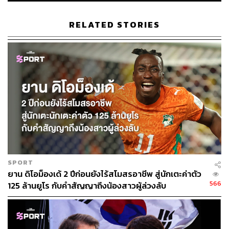
José Mourinho
Hugo Lloris
RELATED STORIES
55
ABOUT THE AUTHOR
เมธา พันธุ์วราทร
SPORT
เจ้าของนามปากกา ‘ลูกแม่กิ่ง’ คอลัมนิสต์ที่เล่า
ยาน ดิโอม็องเด้ 2 ปีก่อนยังไร้สโมสรอาชีพ สู่นักเตะค่าตัว
เรื่องกีฬาให้คนนำไปปรับใช้ในชีวิต ซึ่งจะ
ทำให้ได้รับแรงบันดาลใจจากกีฬาที่คุณชื่น
566
125 ล้านยูโร กับคำสัญญาถึงน้องสาวผู้ล่วงลับ
ชอบ ในคอลัมน์ ‘Goal of Life’