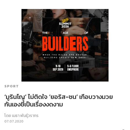
SPORT
‘มูรินโญ’ ไม่ติดใจ ‘ยอริส-ซน’ เกือบวางมวย
กันเองชี้เป็นเรื่องงดงาม
โดย
เมธา พันธุ์วราทร
07.07.2020