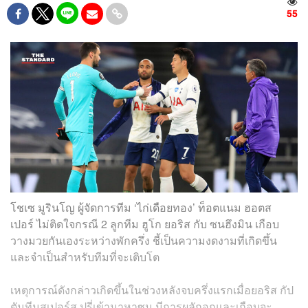
55
โชเซ มูรินโญ ผู้จัดการทีม ‘ไก่เดือยทอง’ ท็อตแนม ฮอตส
เปอร์ ไม่ติดใจกรณี 2 ลูกทีม ฮูโก ยอริส กับ ซนฮึงมิน เกือบ
วางมวยกันเองระหว่างพักครึ่ง ชี้เป็นความงดงามที่เกิดขึ้น
และจำเป็นสำหรับทีมที่จะเติบโต
เหตุการณ์ดังกล่าวเกิดขึ้นในช่วงหลังจบครึ่งแรกเมื่อยอริส กัป
ตันทีมสเปอร์ส ปรี่เข้ามาหาซน มีการผลักอกและเกือบจะ