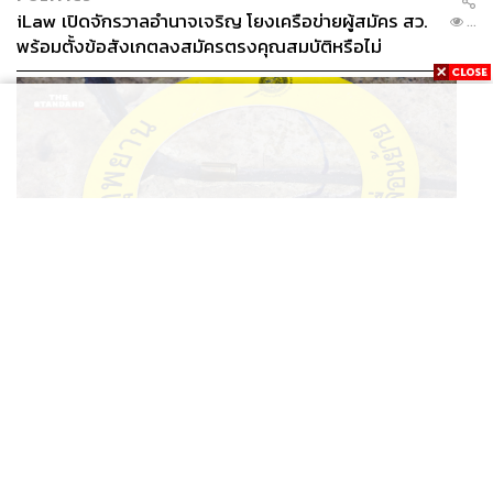
iLaw เปิดจักรวาลอำนาจเจริญ โยงเครือข่ายผู้สมัคร สว.
...
พร้อมตั้งข้อสังเกตลงสมัครตรงคุณสมบัติหรือไม่
THAILAND
รอง ผบช. ภ.1 เผย เก็บพยานหลักฐานเกี่ยวกับผู้ก่อเหตุยิง
...
ในโรงเรียนไปตรวจสอบทั้งหมดแล้ว