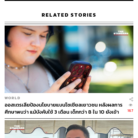
ติดตามผู้ร่วมขนส่งได้แล้ว กำลังสืบสาวไปยังผู้แพ็กส่งและจุด
ที่มา และได้ประสานกับสถานทูตออสเตรเลียในการสืบสวน
RELATED STORIES
เพื่อหาตัวผู้รับต่อไป รวมทั้งจะสืบสาวไปยังเครือข่ายนี้ซึ่งเรา
พอมีข้อมูลอยู่ในมือแล้ว
พล.ต.ต. สุศักดิ์ กล่าวว่า ขอบคุณพี่น้องประชาชนที่ร่วมให้
เบาะแส ทำให้สามารถจับกุมครั้งนี้ ตนก็ขอให้เราช่วยกันให้
เบาะแสกันต่อไปเพื่อให้การปราบปรามยาเสพติดสัมฤทธิ์ผล
พิสูจน์อักษร: นัฐฐา สอนกลิ่น
TAGS:
Australia
ยาเสพติด
การลักลอบขนยาเสพติด
ท่าเรือแหลมฉบัง
เฮโรอีน
WORLD
ออสเตรเลียป้องนโยบายแบนโซเชียลเยาวชน หลังผลการ
167
ศึกษาพบว่า แม้บังคับใช้ 3 เดือน เด็กกว่า 8 ใน 10 ยังเข้า
ถึง