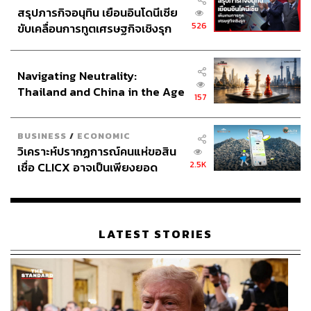
สรุปภารกิจอนุทิน เยือนอินโดนีเซีย
526
ขับเคลื่อนการทูตเศรษฐกิจเชิงรุก
ประกาศหุ้นส่วนยุทธศาสตร์ไทย –
อินโดนีเซีย
Navigating Neutrality:
Thailand and China in the Age
157
of a New Global Order
BUSINESS
/
ECONOMIC
วิเคราะห์ปรากฏการณ์คนแห่ขอสิน
2.5K
เชื่อ CLICX อาจเป็นเพียงยอด
ภูเขาน้ำแข็ง ของปัญหาหนี้ครัว
เรือนไทยที่ถูกซุกไว้
LATEST STORIES