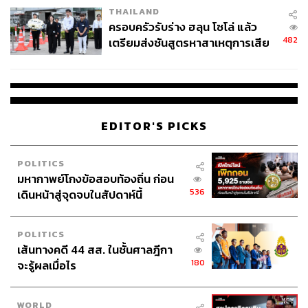
THAILAND
ครอบครัวรับร่าง ฮลุน โซโล่ แล้ว
482
เตรียมส่งชันสูตรหาสาเหตุการเสีย
ชีวิต
EDITOR'S PICKS
POLITICS
มหากาพย์โกงข้อสอบท้องถิ่น ก่อน
536
เดินหน้าสู่จุดจบในสัปดาห์นี้
POLITICS
เส้นทางคดี 44 สส. ในชั้นศาลฎีกา
180
จะรู้ผลเมื่อไร
WORLD