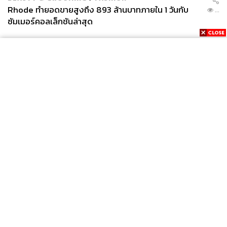
Rhode ทำยอดขายสูงถึง 893 ล้านบาทภายใน 1 วันกับ
...
ซัมเมอร์คอลเล็กชันล่าสุด
News
Wealth
Pop
Podcast
Video
Now
Opinion
Careers
Events
Privacy
About
Contact
Policy
FOR
ADVERTISING
MEMBERSHIP