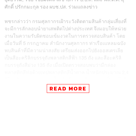
ศักดิ์ ปรักกมะกุล รอง ผบช.ปส. ร่วมแถลงข่าว
พชรกล่าวว่า กรมศุลกากรเฝ้าระวังติดตามสินค้ากลุ่มเสี่ยงที่
จะมีการลักลอบนำยาเสพติดไปต่างประเทศ จึงมอบให้หน่วย
งานในความรับผิดชอบเข้มงวดในการตรวจสอบสินค้า โดย
เมื่อวันที่ 5 กรกฎาคม สำนักงานศุลกากร ท่าเรือเแหลมฉบัง
พบสินค้าที่มีความน่าสงสัย เตรียมส่งออกไปยังออสเตรเลีย
เป็นสีอะคริลิกบรรจุถังพลาสติกสีฟ้า 135 ถัง และสีอะคริลิ
กบรรจุถังสีม่วง 135 ถัง เมื่อเปิดตรวจสอบพบว่ามีกล่อง
พลาสติกสีห่อด้วยเทปพลาสติกสีน้ำตาล น้ำหนักประมาณ 2.4
กิโลกรัม/ห่อ ตรวจสอบเบื้องต้นด้วยเทสคิทบ่งบอกเป็นเฮโรอีน
134 หีบห่อ น้ำหนัก 314.63 กิโลกรัม มูลค่าประมาณ 943.89
READ MORE
ล้านบาท ซึ่งจะนำหลักฐานและผู้ต้องหาไปดำเนินคดีต่อไป
ทั้งนี้ กรมศุลกากรได้ร่วมมือกับหลายหน่วยงานที่เกี่ยวข้อง
รวมทั้งประเทศต่างๆ ดำเนินการสกัดกั้นการส่งออกยาเสพติด
ไปยังต่างประเทศอย่างเข้มงวด
สันติกล่าวว่า ต้องขอขอบคุณกรมศุลกากร, ป.ป.ส., กรม