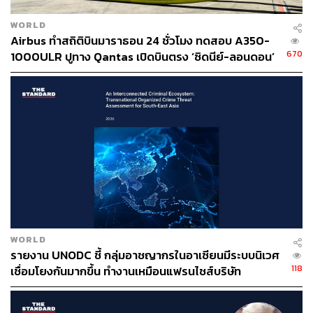
WORLD
Airbus ทำสถิติบินมาราธอน 24 ชั่วโมง ทดสอบ A350-
670
1000ULR ปูทาง Qantas เปิดบินตรง ‘ซิดนีย์-ลอนดอน’
ปี 2027
WORLD
รายงาน UNODC ชี้ กลุ่มอาชญากรในอาเซียนมีระบบนิเวศ
118
เชื่อมโยงกันมากขึ้น ทำงานเหมือนแฟรนไชส์บริษัท