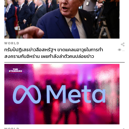
WORLD
ทรัมป์ปฏิเสธข่าวลือสหรัฐฯ ขาดแคลนอาวุธในการทำ
...
สงครามกับอิหร่าน เผยกำลังล่าตัวคนปล่อยข่าว
WORLD