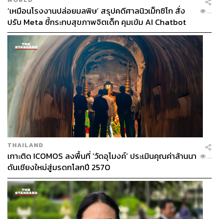
‘เหมือนโรงงานปล่อยมลพิษ’ สรุปคดีศาลนิวเม็กซิโก สั่ง
...
ปรับ Meta ชี้กระทบสุขภาพจิตเด็ก คุมเข้ม AI Chatbot
THAILAND
เกาะติด ICOMOS ลงพื้นที่ ‘วัดอุโมงค์’ ประเมินคุณค่าล้านนา
...
ดันเชียงใหม่สู่มรดกโลกปี 2570