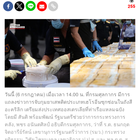
255
วันนี้ (6 กรกฎาคม) เมื่อเวลา 14.00 น. ที่กรมศุลกากร มีการ
แถลงข่าวการจับกุมยาเสพติดประเภทเฮโรอีนซุกซ่อนในถังสี
อะคริลิก เตรียมส่งประเทศออสเตรเลียที่ท่าเรือแหลมฉบัง
โดยมี สันติ พร้อมพัฒน์ รัฐมนตรีช่วยว่าการกระทรวงการ
คลัง, พชร อนันตศิลป์ อธิบดีกรมศุลกากร, ว่าที่ ร.ต. ธนกฤต
จิตอารีย์รัตน์ เลขานุการรัฐมนตรีว่าการ (รมว.) กระทรวง
ยุติธรรม, วิชัย ไชยมงคล เลขาธิการ ป.ป.ส. และ พล.ต.ต. สุ