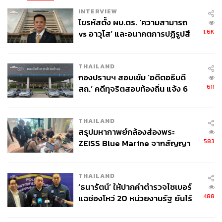
INTERVIEW
ไขรหัสตั้ง ผบ.ตร. ‘ความสามารถ
1.6K
vs อาวุโส’ และอนาคตการปฏิรูปสี
กากี กับ พล.ต.อ. เอก อังสนานนท์
THAILAND
กองปราบฯ สอบเข้ม ‘อดีตอธิบดี
611
สถ.’ คดีทุจริตสอบท้องถิ่น แจ้ง 6
ข้อหาหนัก จ่อชง ป.ป.ช. 12 ส.ค. นี้
THAILAND
สรุปมหากาพย์กล้องส่องพระ
583
ZEISS Blue Marine จากสัญญา
ผลิต 8.3 ล้าน สู่ข้อพิพาท ‘มา
เวลล์ฯ’ ฟ้อง ‘โทน บางแค’ ผิดนัด
THAILAND
จ่ายหนี้-แอบระบุแบรนด์
‘ธนารัตน์’ ให้ปากคำตำรวจไซเบอร์
488
แฉช่องโหว่ 20 หน่วยงานรัฐ ยันไร้
นัยทางการเมือง