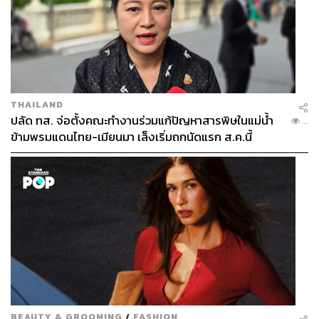
THAILAND
ปลัด ทส. จ่อตั้งคณะทำงานร่วมแก้ปัญหาสารพิษในแม่น้ำ
...
ข้ามพรมแดนไทย-เมียนมา เล็งเริ่มถกนัดแรก ส.ค.นี้
BEAUTY & GROOMING
/
FASHION