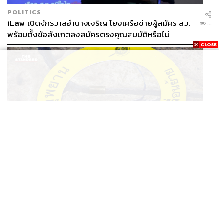
POLITICS
iLaw เปิดจักรวาลอำนาจเจริญ โยงเครือข่ายผู้สมัคร สว.
...
พร้อมตั้งข้อสังเกตลงสมัครตรงคุณสมบัติหรือไม่
THAILAND
รอง ผบช. ภ.1 เผย เก็บพยานหลักฐานเกี่ยวกับผู้ก่อเหตุยิง
...
ในโรงเรียนไปตรวจสอบทั้งหมดแล้ว