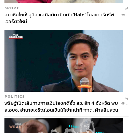
SPORT
สมาชิกใหม่! ลูอิส แฮมิลตัน เปิดตัว ‘Halo’ โกลเดนรีทรีฟ
...
เวอร์ตัวใหม่
POLITICS
พริษฐ์เปิดเส้นทางการเงินโยงคดีฮั้ว สว. อีก 4 จังหวัด พบ
...
ส.อบจ. อำนาจเจริญโอนเงินให้เจ้าหน้าที่ กกต. ฝ่ายสืบสวน