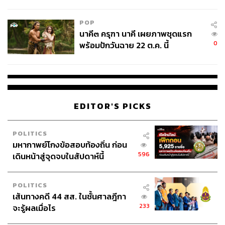
College Football
POP
นาคี๓ ครุฑา นาคี เผยภาพชุดแรก
0
พร้อมปักวันฉาย 22 ต.ค. นี้
EDITOR'S PICKS
POLITICS
มหากาพย์โกงข้อสอบท้องถิ่น ก่อน
596
เดินหน้าสู่จุดจบในสัปดาห์นี้
POLITICS
เส้นทางคดี 44 สส. ในชั้นศาลฎีกา
233
จะรู้ผลเมื่อไร