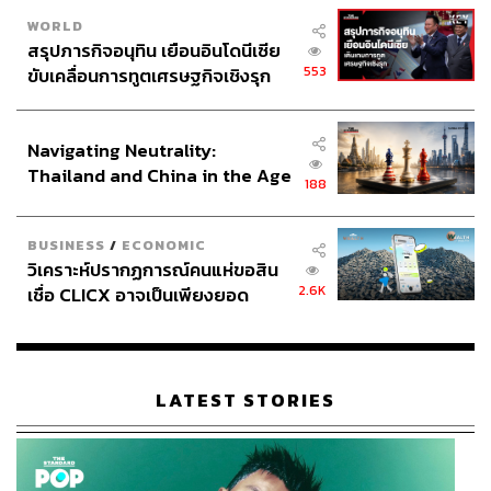
WORLD
สรุปภารกิจอนุทิน เยือนอินโดนีเซีย
553
ขับเคลื่อนการทูตเศรษฐกิจเชิงรุก
ประกาศหุ้นส่วนยุทธศาสตร์ไทย –
อินโดนีเซีย
Navigating Neutrality:
Thailand and China in the Age
188
of a New Global Order
BUSINESS
/
ECONOMIC
วิเคราะห์ปรากฏการณ์คนแห่ขอสิน
2.6K
เชื่อ CLICX อาจเป็นเพียงยอด
ภูเขาน้ำแข็ง ของปัญหาหนี้ครัว
เรือนไทยที่ถูกซุกไว้
LATEST STORIES
TAGS:
มะเขือเทศ
นักกีฬา
Heinz
ซอสมะเขือเทศ