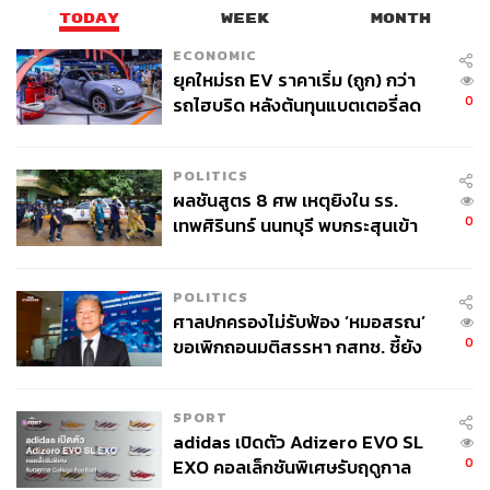
TODAY
WEEK
MONTH
ECONOMIC
ยุคใหม่รถ EV ราคาเริ่ม (ถูก) กว่า
0
รถไฮบริด หลังต้นทุนแบตเตอรี่ลด
ลง - จีนแห่บุกตลาดเกิดใหม่
POLITICS
ผลชันสูตร 8 ศพ เหตุยิงใน รร.
0
เทพศิรินทร์ นนทบุรี พบกระสุนเข้า
จุดสำคัญ ‘ศีรษะ-หน้าอก’ ครูถูกยิง
4 นัด จากระยะไกล
POLITICS
ศาลปกครองไม่รับฟ้อง ‘หมอสรณ’
0
ขอเพิกถอนมติสรรหา กสทช. ชี้ยัง
ไม่ใช่ผู้เดือดร้อนเสียหาย
SPORT
adidas เปิดตัว Adizero EVO SL
0
EXO คอลเล็กชันพิเศษรับฤดูกาล