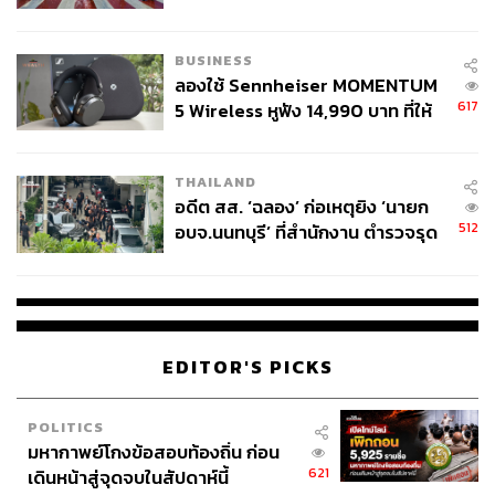
COUTURE กลางสายฝน
BUSINESS
ลองใช้ Sennheiser MOMENTUM
617
5 Wireless หูฟัง 14,990 บาท ที่ให้
ผู้ใช้ถอดเปลี่ยนแบตเองได้ ก่อนกฎ
EU บังคับปีหน้า
THAILAND
อดีต สส. ‘ฉลอง’ ก่อเหตุยิง ‘นายก
512
อบจ.นนทบุรี’ ที่สำนักงาน ตำรวจรุด
ลงพื้นที่
EDITOR'S PICKS
POLITICS
มหากาพย์โกงข้อสอบท้องถิ่น ก่อน
621
เดินหน้าสู่จุดจบในสัปดาห์นี้