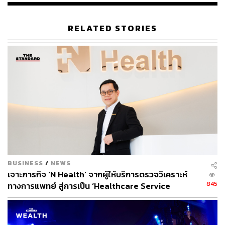
RELATED STORIES
สามารถติดตาม THE STANDARD WEALTH
ผ่านแอปพลิเคชันต่างๆ ที่คุณสะดวกหรือใช้งานอยู่แล้วได้เลย
TAGS:
เทรนด์สุขภาพ
BioActive (ไบโอแอคทีฟ)
วาสนา อินทะแสง
BUSINESS
/
NEWS
เจาะภารกิจ ‘N Health’ จากผู้ให้บริการตรวจวิเคราะห์
845
ทางการแพทย์ สู่การเป็น ‘Healthcare Service
Solutions’
367