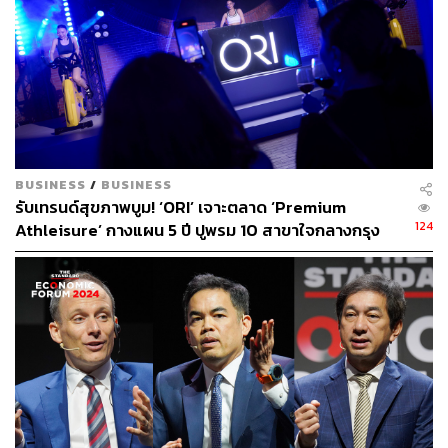
ABOUT THE AUTHOR
จิรันธนิน กมลเลิศ
Content Creator ประจำ THE STANDARD
WEALTH
BUSINESS
/
BUSINESS
รับเทรนด์สุขภาพบูม! ‘ORI’ เจาะตลาด ‘Premium
124
Athleisure’ กางแผน 5 ปี ปูพรม 10 สาขาใจกลางกรุง
ประเดิม ‘สยาม-เซ็นทรัลพาร์ค’ เจาะคนเมือง