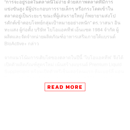
“การจะอยู่รอดในตลาดนี้ไม่ง่าย ด้วยสภาพตลาดที่มีการ
แข่งขันสูง มีผู้ประกอบการรายเล็กๆ หรือกระโดดเข้าใน
ตลาดอยู่เป็นระยะๆ ขณะที่ผู้เล่นรายใหญ่ ก็พยายามส่งโป
รดักต์เข้าตอบโจทย์กลุ่มเป้าหมายอย่างหนัก” ดร.วาสนา อิน
ทะแสง ผู้ก่อตั้ง บริษัท ไบโอแอคทีฟ เอ็นแซต 1984 จำกัด ผู้
ผลิตและจัดจำหน่ายผลิตภัณฑ์อาหารเสริมภายใต้แบรนด์
BioActive+ กล่าว
จากแนวโน้มการเติบโตของตลาดในปีนี้ ‘ไบโอแอคทีฟ’ จึงได้
เปิดตัวผลิตภัณฑ์สูตรใหม่ เน้นสร้างแบรนด์ Premium Liquid
Supplement พร้อมเปิดตัวพรีเซ็นเตอร์คนแรก คิมเบอร์ลี่ แอน
โวลเทมัส เพื่อสะท้อนภาพลักษณ์ความหรูให้กับแบรนด์
พร้อมทุ่มงบกว่า 30 ล้านบาท สร้างกระแสผ่านสื่อ Out-of-
READ MORE
Home ควบคู่กับการทำคอลแลบกับ EM District และแบรนด์
สกินแคร์ระดับโลก Kiehl’s เพื่อสื่อสารแบรนด์ร่วมกัน
ด้าน สุทธิรักษ์ ทรัพย์วิจิตร ผู้ร่วมก่อตั้ง กล่าวเสริมว่า สำหรับ
4 เดือนสุดท้ายของปี BioActive+ เตรียมเดินหน้าขยายตลาด
ด้วยกลยุทธ์ Omnichannel Expansion โดยจะเปิดตัว