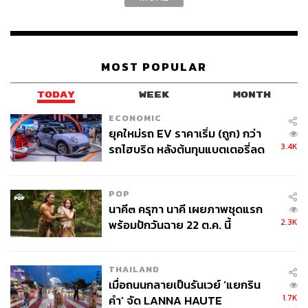
MOST POPULAR
TODAY
WEEK
MONTH
ECONOMIC
ยุคใหม่รถ EV ราคาเริ่ม (ถูก) กว่า
3.4K
รถไฮบริด หลังต้นทุนแบตเตอรี่ลด
ลง - จีนแห่บุกตลาดเกิดใหม่
POP
นาคี๓ ครุฑา นาคี เผยภาพชุดแรก
2.3K
พร้อมปักวันฉาย 22 ต.ค. นี้
THAILAND
เมื่อถนนกลายเป็นรันเวย์ ‘แยกริน
1.7K
คำ’ จัด LANNA HAUTE