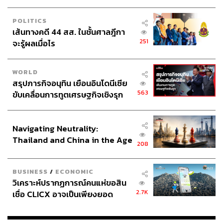
POLITICS
เส้นทางคดี 44 สส. ในชั้นศาลฎีกา
251
จะรู้ผลเมื่อไร
WORLD
สรุปภารกิจอนุทิน เยือนอินโดนีเซีย
563
ขับเคลื่อนการทูตเศรษฐกิจเชิงรุก
ประกาศหุ้นส่วนยุทธศาสตร์ไทย –
อินโดนีเซีย
Navigating Neutrality:
Thailand and China in the Age
208
of a New Global Order
BUSINESS
/
ECONOMIC
วิเคราะห์ปรากฏการณ์คนแห่ขอสิน
2.7K
เชื่อ CLICX อาจเป็นเพียงยอด
ภูเขาน้ำแข็ง ของปัญหาหนี้ครัว
เรือนไทยที่ถูกซุกไว้