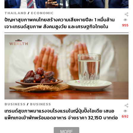
THAILAND
/
ECONOMIC
ปัญหาสุขภาพคนไทยสร้างความเสียหายปีละ 1 หมื่นล้าน
955
เจาะเทรนด์สุขภาพ สังคมสูงวัย และเศรษฐกิจไทยใน
อนาคต
BUSINESS
/
BUSINESS
เทรนด์สุขภาพมาแรงจนโรงแรมในญี่ปุ่นปิ๊งไอเดีย เสนอ
692
แพ็กเกจเข้าพักพร้อมอดอาหาร จ่ายราคา 32,150 บาทต่อ
คืน
MORE