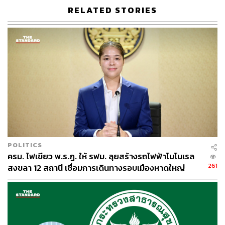
น้ำท่วมภาคใต้
หาดใหญ่
RELATED STORIES
เกาะติดวิกฤตน้ำท่วมใหญ่ภาคใต้
ฝนตก
320
ABOUT THE AUTHOR
POLITICS
ครม. ไฟเขียว พ.ร.ฎ. ให้ รฟม. ลุยสร้างรถไฟฟ้าโมโนเรล
THE STANDARD TEAM
261
สงขลา 12 สถานี เชื่อมการเดินทางรอบเมืองหาดใหญ่
กองบรรณาธิการ THE STANDARD