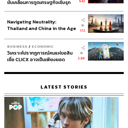
542
ขับเคลื่อนการทูตเศรษฐกิจเชิงรุก
ประกาศหุ้นส่วนยุทธศาสตร์ไทย –
อินโดนีเซีย
Navigating Neutrality:
Thailand and China in the Age
172
of a New Global Order
BUSINESS
/
ECONOMIC
วิเคราะห์ปรากฏการณ์คนแห่ขอสิน
2.6K
เชื่อ CLICX อาจเป็นเพียงยอด
ภูเขาน้ำแข็ง ของปัญหาหนี้ครัว
เรือนไทยที่ถูกซุกไว้
LATEST STORIES