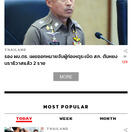
THAILAND
รอง ผบ.ตร. เผยออกหมายจับผู้ก่อเหตุระเบิด สภ. ตันหยง
129
นราธิวาสแล้ว 2 ราย
MORE
MOST POPULAR
TODAY
WEEK
MONTH
THAILAND