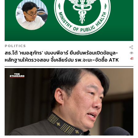
POLITICS
สธ.โต้ ‘หมอสุภัทร’ ปมงบพีอาร์ ยืนยันพร้อมเปิดข้อมูล-
41
หลักฐานให้ตรวจสอบ จี้เคลียร์ปม รพ.จะนะ-จัดซื้อ ATK