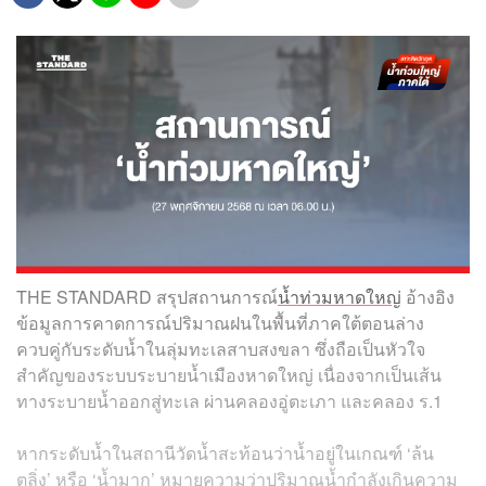
THE STANDARD สรุปสถานการณ์
น้ำท่วมหาดใหญ่
อ้างอิง
ข้อมูลการคาดการณ์ปริมาณฝนในพื้นที่ภาคใต้ตอนล่าง
ควบคู่กับระดับน้ำในลุ่มทะเลสาบสงขลา ซึ่งถือเป็นหัวใจ
สำคัญของระบบระบายน้ำเมืองหาดใหญ่ เนื่องจากเป็นเส้น
ทางระบายน้ำออกสู่ทะเล ผ่านคลองอู่ตะเภา และคลอง ร.1
หากระดับน้ำในสถานีวัดน้ำสะท้อนว่าน้ำอยู่ในเกณฑ์ ‘ล้น
ตลิ่ง’ หรือ ‘น้ำมาก’ หมายความว่าปริมาณน้ำกำลังเกินความ