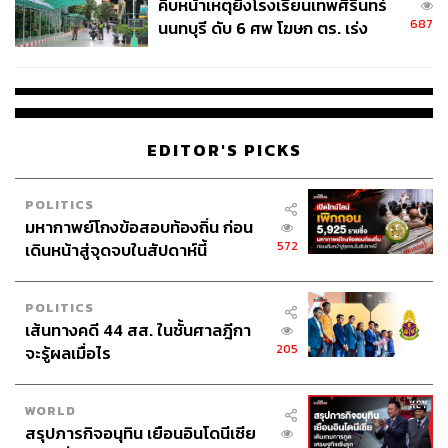
คืบหน้าเหตุยิงโรงเรียนเทพศิรินทร์
687
นนทบุรี ดับ 6 ศพ โฆษก ตร. เร่ง
สอบปมขโมยปืนปู่ก่อเหตุ
EDITOR'S PICKS
POLITICS
มหากาพย์โกงข้อสอบท้องถิ่น ก่อน
572
เดินหน้าสู่จุดจบในสัปดาห์นี้
POLITICS
เส้นทางคดี 44 สส. ในชั้นศาลฎีกา
205
จะรู้ผลเมื่อไร
WORLD
สรุปภารกิจอนุทิน เยือนอินโดนีเซีย