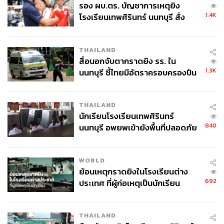
รอง ผบ.ตร. บัญชาการเหตุยิง
1.4K
โรงเรียนเทพศิรินทร์ นนทบุรี สั่ง
ค้นหา 2 รอบยืนยันไร้คนติดค้าง พบ
ศพปู่-ย่าที่บ้านพักผู้ก่อเหตุ
THAILAND
สื่อนอกจับตากราดยิง รร. ใน
1.3K
นนทบุรี ชี้ไทยมีอัตราครอบครองปืน
สูงในระดับต้นของภูมิภาค
THAILAND
นักเรียนโรงเรียนเทพศิรินทร์
840
นนทบุรี อพยพเข้ายังพื้นที่ปลอดภัย
ชั่วคราว หลังเหตุใช้อาวุธปืนภายใน
โรงเรียนคลี่คลาย
WORLD
ย้อนเหตุกราดยิงในโรงเรียนต่าง
692
ประเทศ ที่ผู้ก่อเหตุเป็นนักเรียน
THAILAND