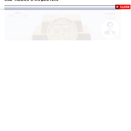
BUSINESS
/
CRYPTOCURRENCY
/
OPINION
/
ฐิภา นว
วัฒนทรัพย์
...
‘New Demand’ ผู้เล่นทองคำรายใหม่ ‘Tether’