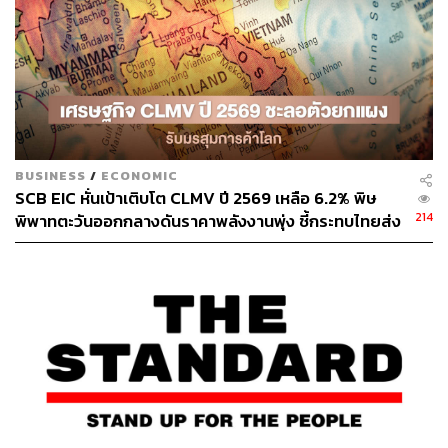
โดยได้รับการสนับสนุนจากช่วงไฮซีซันของธุรกิจ การติดตั้ง
กำลังการผลิต Silicon Carbide เพิ่มเติม ประกอบกับ
พัฒนาการเชิงบวกในธุรกิจ RFID นอกจากนี้ HANA ยังมีนโย
บายลดจำนวนพนักงานและบริหารจัดการต้นทุนให้มี
ประสิทธิภาพมากขึ้นด้วย
กลยุทธ์การลงทุนและคำแนะนำ
BUSINESS
/
ECONOMIC
SCB EIC หั่นเป้าเติบโต CLMV ปี 2569 เหลือ 6.2% พิษ
214
พิพาทตะวันออกกลางดันราคาพลังงานพุ่ง ชี้กระทบไทยส่ง
ยังคงคำแนะนำ Outperform สำหรับ HANA โดยให้ราคาเป้า
ออกโตแผ่ว-ยอดเกินดุลการค้าลดลง
หมายที่ 42 บาทต่อหุ้น อ้างอิง P/E เฉลี่ย 5 ปีที่ 19 เท่า โดย
เชื่อว่า Risk/Reward น่าสนใจ เนื่องจากราคาหุ้นที่ปรับตัวลด
ลง 25.80%YTD สะท้อนประเด็นลบไปเรียบร้อยแล้ว ในขณะ
ที่คาดว่าจะเห็นพัฒนาการเชิงบวกในธุรกิจ RFID ปัจจุบันหุ้น
HANA ซื้อขายที่ระดับ -0.50 SD ของ P/E Mean
ปัจจัยเสี่ยงสำคัญที่ต้องติดตามคือ การเปลี่ยนแปลงในกำลัง
ซื้อ และความผันผวนของอัตราแลกเปลี่ยน ความเสี่ยง ESG