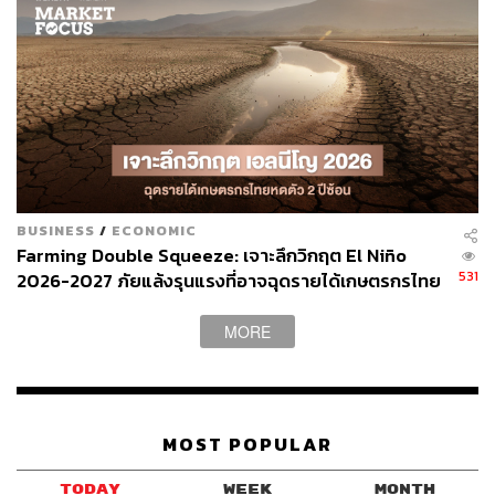
ABOUT THE AUTHOR
THE STANDARD WEALTH
สำนักข่าวเศรษฐกิจ ธุรกิจ และการลงทุน โดย
ทีมข่าว THE STANDARD
BUSINESS
/
ECONOMIC
Farming Double Squeeze: เจาะลึกวิกฤต El Niño
531
2026-2027 ภัยแล้งรุนแรงที่อาจฉุดรายได้เกษตรกรไทย
หดตัวต่อเนื่อง 2 ปีซ้อน
MORE
MOST POPULAR
TODAY
WEEK
MONTH