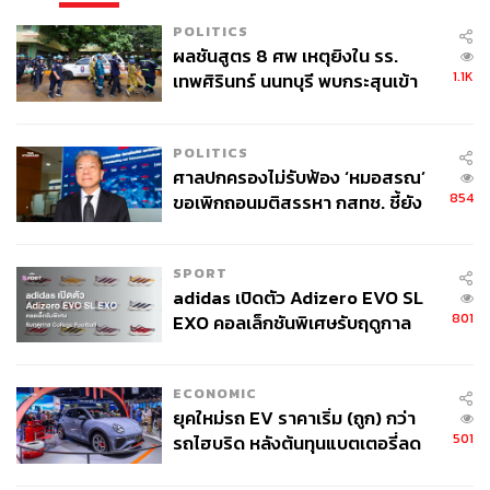
POLITICS
ผลชันสูตร 8 ศพ เหตุยิงใน รร.
1.1K
เทพศิรินทร์ นนทบุรี พบกระสุนเข้า
จุดสำคัญ ‘ศีรษะ-หน้าอก’ ครูถูกยิง
4 นัด จากระยะไกล
POLITICS
ศาลปกครองไม่รับฟ้อง ‘หมอสรณ’
854
ขอเพิกถอนมติสรรหา กสทช. ชี้ยัง
ไม่ใช่ผู้เดือดร้อนเสียหาย
SPORT
adidas เปิดตัว Adizero EVO SL
801
EXO คอลเล็กชันพิเศษรับฤดูกาล
College Football
ECONOMIC
ยุคใหม่รถ EV ราคาเริ่ม (ถูก) กว่า
501
รถไฮบริด หลังต้นทุนแบตเตอรี่ลด
ลง - จีนแห่บุกตลาดเกิดใหม่