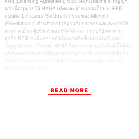
สิทธิ (Licensing Agreement) ฉบับใหม่กับ Michelin สัญญา
ฉบับนี้อนุญาตให้ HANA ผลิตและจำหน่ายแท็กยาง RFID
แบบฝัง ‘Link-Less’ ซึ่งเป็นนวัตกรรมของ Michelin
(Revolution 4) สำหรับการใช้งานกับยางรถยนต์และการใช้
งานด้านอื่นๆ ผู้บริหารของ HANA กล่าวว่า บริษัทคาดว่า
ธุรกิจ RFID จะมีผลการดำเนินงานที่แข็งแกร่งในปี 2567
สัญญาดังกล่าวให้สิทธิ HANA ในการขายเทคโนโลยีนี้ให้กับ
บริษัทยางรถยนต์รายอื่นๆ และสามารถใช้เทคโนโลยีซึ่งเป็น
สิทธิบัตรเฉพาะของ Michelin (โดยจ่าย Royalty Fee) เมื่อ
ขายให้กับบริษัทอื่นๆ
นอกจากนี้ ข่าวล่าสุดยังระบุว่า Walmart จะกำหนดให้
READ MORE
ซัพพลายเออร์ทุกรายใช้ RFID Tag กับสินค้าที่ขายในปี 2567
เทรนด์นี้จะถูกนำไปใช้ตลอดห่วงโซ่อุปทานการค้าปลีก โดย
เฉพาะอย่างยิ่งในสหรัฐฯ ซึ่งจะทำให้ความต้องการ RFID Tag
สำหรับการบริหารจัดการสินค้าคงคลังปรับตัวเพิ่มขึ้นอย่าง
ต่อเนื่อง HANA อยู่ในตำแหน่งที่จะได้รับประโยชน์จาก
พัฒนาการเหล่านี้ในตลาด RFID ตลอดปี 2567