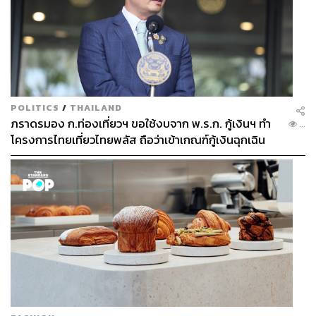
POLITICS
/
THAILAND
ภราดรมอง ก.ท่องเที่ยวฯ ขอใช้งบจาก พ.ร.ก. กู้เงินฯ ทำ
...
โครงการไทยเที่ยวไทยพลัส ถือว่าเข้าเกณฑ์กู้เงินฉุกเฉิน