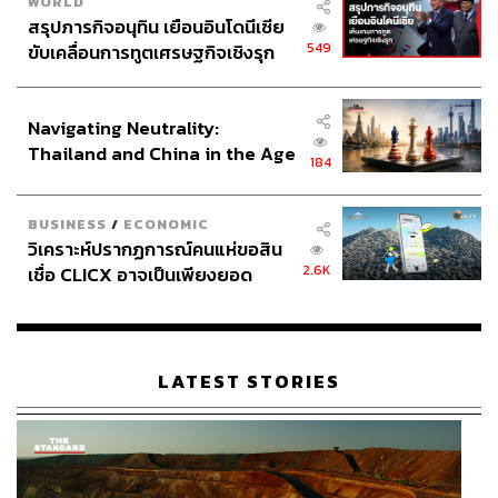
WORLD
สรุปภารกิจอนุทิน เยือนอินโดนีเซีย
549
ขับเคลื่อนการทูตเศรษฐกิจเชิงรุก
ประกาศหุ้นส่วนยุทธศาสตร์ไทย –
อินโดนีเซีย
Navigating Neutrality:
Thailand and China in the Age
184
of a New Global Order
BUSINESS
/
ECONOMIC
วิเคราะห์ปรากฏการณ์คนแห่ขอสิน
2.6K
เชื่อ CLICX อาจเป็นเพียงยอด
ภูเขาน้ำแข็ง ของปัญหาหนี้ครัว
เรือนไทยที่ถูกซุกไว้
LATEST STORIES