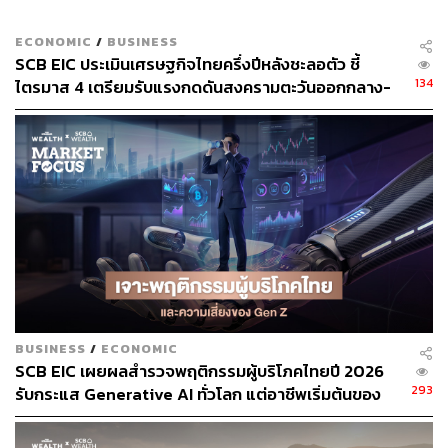
ที่สำคัญคือ การจัดการแรงงานและซัพพลายเออร์ (S)
ECONOMIC
/
BUSINESS
SCB EIC ประเมินเศรษฐกิจไทยครึ่งปีหลังชะลอตัว ชี้
สามารถติดตาม THE STANDARD WEALTH
134
ไตรมาส 4 เตรียมรับแรงกดดันสงครามตะวันออกกลาง-
ผ่านแอปพลิเคชันต่างๆ ที่คุณสะดวกหรือใช้งานอยู่แล้วได้เลย
กำแพงภาษีสหรัฐฯ ระลอกใหม่
TAGS:
RFID
Market Focus
บมจ. ฮานา ไมโครอิเล็คโทรนิคส
Hana Technologies
Business Wire
BUSINESS
/
ECONOMIC
SCB EIC เผยผลสำรวจพฤติกรรมผู้บริโภคไทยปี 2026
293
รับกระแส Generative AI ทั่วโลก แต่อาชีพเริ่มต้นของ
Gen Z เผชิญความเสี่ยงความมั่นคง
728