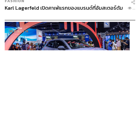
FASHION
Karl Lagerfeld เปิดคาเฟ่แรกของแบรนด์ที่อัมสเตอร์ดัม
...
BUSINESS
/
ECONOMIC
ยุคใหม่รถ EV ราคาเริ่ม (ถูก) กว่ารถไฮบริด หลังต้นทุน
...
แบตเตอรี่ลดลง – จีนแห่บุกตลาดเกิดใหม่