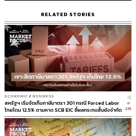
ในช่วง 1 เดือนที่ผ่านมา ราคาหุ้น HANA ปรับขึ้น 9.03% สู่
RELATED STORIES
ระดับ 39.25 บาท ขณะที่ SET Index ปรับขึ้น 0.60% สู่ระดับ
1,375.69 จุด
แนวโน้มผลประกอบการปี 2567
InnovestX Research ประเมินในเบื้องต้นว่า HANA จะ
รายงานกำไรปกติ 1Q67 ที่อ่อนแอประมาณ 310 ล้านบาท
(เพิ่มขึ้น 4.40%QoQ และ 11.90%YoY) แม้การอ่อนค่าของ
เงินบาทเมื่อเทียบกับดอลลาร์สหรัฐที่ 5.70% ใน 1Q67 จะส่ง
ผลดีต่ออัตรากำไรขั้นต้น แต่ธุรกิจ IC ยังอ่อนแอและเป็นช่วง
ECONOMIC
/
BUSINESS
โลว์ซีซันของกลุ่มผลิตภัณฑ์อื่นๆ
สหรัฐฯ เริ่มจัดเก็บภาษีมาตรา 301 กรณี Forced Labor
235
ไทยโดน 12.5% ตามคาด SCB EIC ชี้ผลกระทบสั้นยังจำกัด
ขณะที่คาดว่ากำไรปกติ 2Q67 จะปรับตัวดีขึ้น โดยได้รับการ
แม้ส่งออก มิ.ย. โตแรง 20.8% แต่นำเข้าพุ่งดันดุลการค้า
สนับสนุนจากวงจรการเปลี่ยนสมาร์ทโฟน AI ทดแทนสมาร์ท
ขาดดุลหนัก
โฟนเครื่องเก่า ซึ่งจะช่วยกระตุ้นให้ความต้องการสมาร์ทโฟน
ปรับตัวเพิ่มขึ้น และคาดว่ากำไรจะเติบโตต่อเนื่องใน 2H67