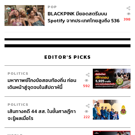
POP
BLACKPINK มียอดสตรีมบน
398
Spotify จากประเทศไทยสูงถึง 536
ล้านครั้ง ตลอด 10 ปีที่ผ่านมา
EDITOR'S PICKS
POLITICS
มหากาพย์โกงข้อสอบท้องถิ่น ก่อน
592
เดินหน้าสู่จุดจบในสัปดาห์นี้
POLITICS
เส้นทางคดี 44 สส. ในชั้นศาลฎีกา
222
จะรู้ผลเมื่อไร