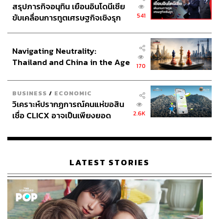
สรุปภารกิจอนุทิน เยือนอินโดนีเซีย
541
ขับเคลื่อนการทูตเศรษฐกิจเชิงรุก
ประกาศหุ้นส่วนยุทธศาสตร์ไทย –
อินโดนีเซีย
Navigating Neutrality:
Thailand and China in the Age
170
of a New Global Order
BUSINESS
/
ECONOMIC
วิเคราะห์ปรากฏการณ์คนแห่ขอสิน
2.6K
เชื่อ CLICX อาจเป็นเพียงยอด
ภูเขาน้ำแข็ง ของปัญหาหนี้ครัว
เรือนไทยที่ถูกซุกไว้
LATEST STORIES