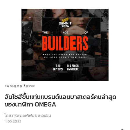
/
FASHION
POP
ฮันโซฮีขึ้นแท่นแบรนด์แอมบาสเดอร์คนล่าสุด
ของนาฬิกา OMEGA
โดย
คริสตอฟเฟอร์ สเวนซัน
11.05.2022