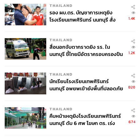
THAILAND
รอง ผบ.ตร. บัญชาการเหตุยิง
1.4K
โรงเรียนเทพศิรินทร์ นนทบุรี สั่ง
ค้นหา 2 รอบยืนยันไร้คนติดค้าง พบ
ศพปู่-ย่าที่บ้านพักผู้ก่อเหตุ
THAILAND
สื่อนอกจับตากราดยิง รร. ใน
1.2K
นนทบุรี ชี้ไทยมีอัตราครอบครองปืน
สูงในระดับต้นของภูมิภาค
THAILAND
นักเรียนโรงเรียนเทพศิรินทร์
820
นนทบุรี อพยพเข้ายังพื้นที่ปลอดภัย
ชั่วคราว หลังเหตุใช้อาวุธปืนภายใน
โรงเรียนคลี่คลาย
THAILAND
คืบหน้าเหตุยิงโรงเรียนเทพศิรินทร์
674
นนทบุรี ดับ 6 ศพ โฆษก ตร. เร่ง
สอบปมขโมยปืนปู่ก่อเหตุ