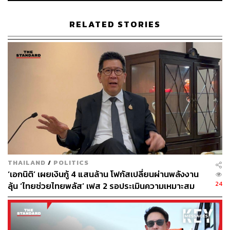
2565) และพบปุ่ม ‘คนละครึ่ง พลัส’ คือ ร้านค้าที่ภาครัฐมีฐาน
ข้อมูลตรวจสอบได้ชัดเจนแล้วว่า ร้านค้านี้มีคุณสมบัติเข้า
RELATED STORIES
ร่วมโครงการได้ กรณีไม่พบปุ่ม ‘คนละครึ่ง พลัส’ จำเป็นต้อง
สมัครเข้าร่วมโครงการใหม่
วิธีลงทะเบียนสำหรับร้านค้ารายใหม่
ส่วนร้านค้ารายใหม่ สามารถลงทะเบียนผ่านสาขาของ
ธนาคารกรุงไทยฯ หรือจุดตั้งบูธของกระทรวงมหาดไทยร่วม
กับธนาคารกรุงไทยฯ
ทั้งนี้ กรณีร้านค้าที่ต้องได้รับการยืนยันจากเจ้าหน้าที่ของรัฐ
THAILAND
/
POLITICS
สามารถติดต่อกับเจ้าหน้าที่กระทรวงมหาดไทย เช่น กำนัน
‘เอกนิติ’ เผยเงินกู้ 4 แสนล้าน โฟกัสเปลี่ยนผ่านพลังงาน
ผู้ใหญ่บ้าน ปลัดอำเภอ ปลัดเทศบาล เป็นต้น หรือเจ้าหน้าที่
24
ลุ้น ‘ไทยช่วยไทยพลัส’ เฟส 2 รอประเมินความเหมาะสม
สำนักงานเขตในกรุงเทพมหานคร เพื่อลงนามยืนยันการ
ประกอบกิจการจริงในแบบฟอร์มการสมัครก่อนนำไปยื่นที่
สาขาของธนาคารกรุงไทยฯ หรือจุดตั้งบูธของกระทรวง