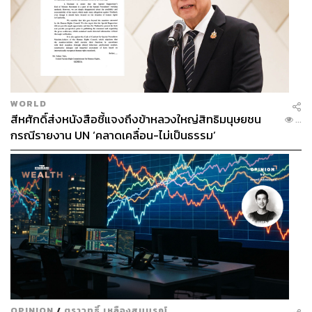
WORLD
สีหศักดิ์ส่งหนังสือชี้แจงถึงข้าหลวงใหญ่สิทธิมนุษยชน
...
กรณีรายงาน UN ‘คลาดเคลื่อน-ไม่เป็นธรรม’
OPINION
/
ตราวุทธิ์ เหลืองสมบูรณ์