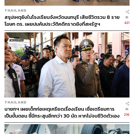
กระทรวงการคลังได้ใช้ฐานข้อมูลดังกล่าวเพื่อการอำนวย
ความสะดวกโดยลดขั้นตอนไม่ต้องให้ร้านค้ากลุ่มนี้ขอรับ
THAILAND
สรุปเหตุยิงในโรงเรียนจังหวัดนนทบุรี เสียชีวิตรวม 8 ราย
การยืนยันการประกอบกิจการจากเจ้าหน้าที่ของรัฐอีก แต่
421
โฆษก ตร. เผยปมค้นประวัติคดีกราดยิงที่สหรัฐฯ
สามารถกดปุ่มโครงการในแอปพลิเคชันถุงเงินเพื่อเข้าร่วม
โครงการได้ทันที
วิธีลงทะเบียนประชาชนทั่วไป
ในส่วนของการลงทะเบียนสำหรับประชาชนที่สนใจเข้าร่วม
โครงการฯ ประชาชนสามารถเตรียมความพร้อมสำหรับการ
ลงทะเบียนเข้าร่วมโครงการฯ ได้ตั้งแต่วันนี้เป็นต้นไป โดย
การติดตั้งแอปพลิเคชัน ‘เป๋าตัง’ และยืนยันตัวตน G-Wallet ใน
แอปพลิเคชัน ‘เป๋าตัง’
THAILAND
นายกฯ เผยเด็กก่อเหตุเครียดเรื่องเรียน เชื่อเตรียมการ
ทั้งนี้ โครงการฯ จะเปิดให้เริ่มลงทะเบียนสำหรับประชาชนวัน
216
เป็นขั้นตอน ชี้มีกระสุนอีกกว่า 30 นัด หากไม่จบชีวิตตัวเอง
แรกในวันจันทร์ที่ 20 ตุลาคม 2568 ถึงวันที่ 26 ตุลาคม 2568
อาจสูญเสียเพิ่ม
เวลา 06.00 – 22.00 น. จนกว่าจะครบจำนวน 20 ล้านคน