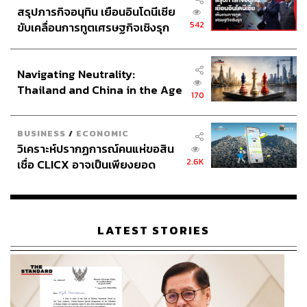
สรุปภารกิจอนุทิน เยือนอินโดนีเซีย
542
ขับเคลื่อนการทูตเศรษฐกิจเชิงรุก
ประกาศหุ้นส่วนยุทธศาสตร์ไทย –
อินโดนีเซีย
Navigating Neutrality:
Thailand and China in the Age
170
of a New Global Order
BUSINESS
/
ECONOMIC
วิเคราะห์ปรากฏการณ์คนแห่ขอสิน
2.6K
เชื่อ CLICX อาจเป็นเพียงยอด
ภูเขาน้ำแข็ง ของปัญหาหนี้ครัว
เรือนไทยที่ถูกซุกไว้
LATEST STORIES