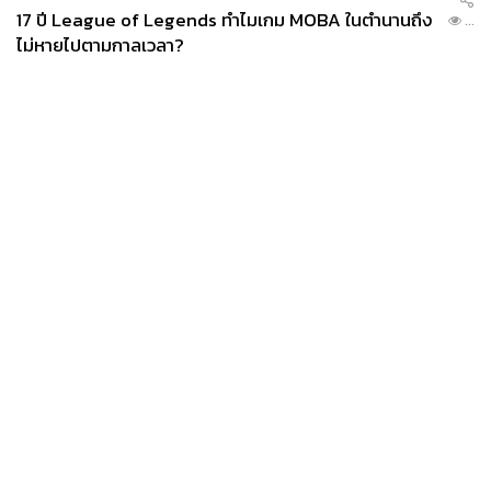
17 ปี League of Legends ทำไมเกม MOBA ในตำนานถึง
...
ไม่หายไปตามกาลเวลา?
News
Wealth
Pop
Podcast
Video
Now
Opinion
Careers
Events
Privacy
About
Contact
Policy
FOR
ADVERTISING
MEMBERSHIP