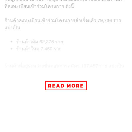
ที่ลงทะเบียนเข้าร่วมโครงการ ดังนี้
ร้านค้าลงทะเบียนเข้าร่วมโครงการสำเร็จแล้ว 79,736 ราย
แบ่งเป็น
ร้านค้าเดิม 62,276 ราย
ร้านค้าใหม่ 7,460 ราย
ร้านค้าที่อยู่ระหว่างขั้นตอนการสมัคร 107,457 ราย แบ่งเป็น
รอให้ร้านค้าเข้ามากดยอมรับหลักเกณฑ์และเงื่อนไข
READ MORE
โครงการ 102,150 ราย
รอดำเนินการตรวจสอบ 5,307 ราย
ทั้งนี้ ดร.เอกนิติ นิติทัณฑ์ประภาศ รองนายกรัฐมนตรี และ
รัฐมนตรีว่าการกระทรวงการคลัง เผยเมื่อวันที่ 15 ตุลาคม
ระหว่างการประชาสัมพันธ์โครงการคนละครึ่งว่า จากฐาน