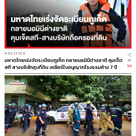
มหาดไทยร่วมกับธนาคารกรุงไทยฯ เพื่อดำเนินการเปิด
แอปพลิเคชัน “ถุงเงิน” และสมัครเป็นร้านค้าคนละครึ่ง พลัส
ต่อไป
ทั้งนี้ การยืนยันการประกอบกิจการโดยเจ้าหน้าที่ของรัฐ
ได้แก่ เจ้าหน้าที่กระทรวงมหาดไทย หรือเจ้าหน้าที่สำนักงาน
เขตในกรุงเทพมหานคร ถือเป็นกระบวนการตามปกติที่
ดำเนินการในโครงการคนละครึ่งในระยะก่อนหน้านี้
POLITICS
มหาดไทยเร่งจัดระเบียบภูเก็ต ทลายนอมินีต่างชาติ คุมเจ็ต
54
เนื่องจากโครงการปัจจุบันได้เว้นช่วงจากโครงการคนละครึ่ง
สกี สางบริษัทฮุบที่ดิน เคลียร์ใบอนุญาตโรงแรมค้าง 7 ปี
ระยะก่อนหน้ามาพอสมควร ดังนั้น จึงจำเป็นต้องให้มีขั้นตอน
ยืนยันการประกอบกิจการโดยเจ้าหน้าที่ของรัฐอีกครั้งหนึ่ง
อย่างไรก็ดี สำหรับร้านค้าบางรายที่เคยเข้าร่วมโครงการ
คนละครึ่ง เฟส 5 และเป็นผู้ที่กระทรวงการคลังมีฐานข้อมูล
สามารถตรวจสอบได้ว่ายังคงประกอบกิจการอยู่ เช่น ผู้
ประกอบการขนส่งที่มีใบอนุญาตขับขี่รถสาธารณะ ร้านธงฟ้า
ร้าน OTOP เป็นต้น