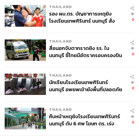
THAILAND
รอง ผบ.ตร. บัญชาการเหตุยิง
0
โรงเรียนเทพศิรินทร์ นนทบุรี สั่ง
ค้นหา 2 รอบยืนยันไร้คนติดค้าง พบ
ศพปู่-ย่าที่บ้านพักผู้ก่อเหตุ
THAILAND
สื่อนอกจับตากราดยิง รร. ใน
222
0
นนทบุรี ชี้ไทยมีอัตราครอบครองปืน
สูงในระดับต้นของภูมิภาค
ABOUT THE AUTHOR
THAILAND
ปวริศ อำนวยพรไพศาล
นักเรียนโรงเรียนเทพศิรินทร์
0
Content Creator สำนักข่าว THE
นนทบุรี อพยพเข้ายังพื้นที่ปลอดภัย
STANDARD WEALTH
ชั่วคราว หลังเหตุใช้อาวุธปืนภายใน
โรงเรียนคลี่คลาย
THAILAND
คืบหน้าเหตุยิงโรงเรียนเทพศิรินทร์
0
นนทบุรี ดับ 6 ศพ โฆษก ตร. เร่ง
สอบปมขโมยปืนปู่ก่อเหตุ