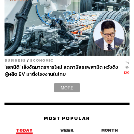
หรือจนกว่าจะครบวงเงินสิทธิในวงเงินไม่เกิน 44,000 ล้าน
บาท หรือถึงปิดลงทะเบียนวันสุดท้ายในวันที่ 26 ตุลาคม 2568
แล้วแต่เกณฑ์ใดจะถึงก่อน ซึ่งจะมีการประชาสัมพันธ์ราย
ละเอียดการลงทะเบียนของประชาชนให้ทราบอีกครั้งหนึ่ง
อนึ่ง ผู้ประกอบการร้านค้าและประชาชนสามารถตรวจสอบ
หลักเกณฑ์และเงื่อนไขการเข้าร่วมโครงการฯ และราย
ละเอียดอื่น ๆ เพิ่มเติมได้ทางเว็บไซต์ คนละครึ่ง พลัส
BUSINESS
/
ECONOMIC
‘เอกนิติ’ เล็งงัดมาตรการใหม่ ลดภาษีสรรพสามิต หวังดึง
สามารถติดตาม THE STANDARD WEALTH
129
ผู้ผลิต EV มาตั้งโรงงานในไทย
ผ่านแอปพลิเคชันต่างๆ ที่คุณสะดวกหรือใช้งานอยู่แล้วได้เลย
MORE
TAGS:
คนละครึ่งพลัส
กระทรวงมหาดไทย
MOST POPULAR
กระทรวงการคลัง
ธนาคารกรุงไทย
เอกนิติ นิติทัณฑ์ประภาศ
โครงการคนละครึ่ง
TODAY
WEEK
MONTH