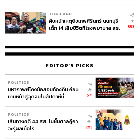
สอบปมขโมยปืนปู่ก่อเหตุ
THAILAND
คืบหน้าเหตุยิงเทพศิรินทร์ นนทบุรี
553
เด็ก 14 เสียชีวิตที่โรงพยาบาล สธ.
ยืนยันครูเสียชีวิต 5 ราย เจ็บ 22
ราย
EDITOR'S PICKS
POLITICS
มหากาพย์โกงข้อสอบท้องถิ่น ก่อน
571
เดินหน้าสู่จุดจบในสัปดาห์นี้
POLITICS
เส้นทางคดี 44 สส. ในชั้นศาลฎีกา
203
จะรู้ผลเมื่อไร