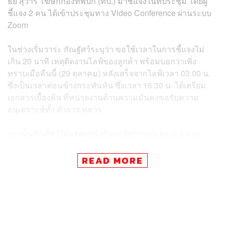
ธัย สุวารี โฆษกกองทัพบก (ทบ.) มาชี้แจงในที่ประชุม โดยผู้
ชี้แจง 2 คน ได้เข้าประชุมทาง Video Conference ผ่านระบบ
Zoom
ในช่วงเริ่มวาระ กัณฐัศว์ระบุว่า ขอใช้เวลาในการชี้แจงไม่
เกิน 20 นาที เหตุติดงานไลฟ์ของลูกค้า พร้อมบอกว่าเพิ่ง
ทราบเมื่อคืนนี้ (29 ตุลาคม) หลังเสร็จจากไลฟ์เวลา 03.00 น.
ซึ่งเป็นเวลาค่อนข้างกระทันหัน ซึ่งเวลา 16.30 น. ได้เตรียม
เอกสารเบื้องต้น ที่หน่วยงานด้านความมั่นคงขอรับความ
อนุเคราะห์ทั้ง ตำรวจ ทหาร
จากนั้นกัณฐัศว์ได้แสดงหนังสือขอรับการอนุเคราะห์ และ
อ่านให้ที่ประชุมฟัง เนื้อหาระบุว่า ขอความอนุเคราะห์แผ่น
เกราะแข็งป้องกันกระสุน ระดับ 4 โดยผู้ที่ดำเนินการคือบริษัท
READ MORE
เอกชน และหน่วยที่ขอความอนุเคราะห์ มูลนิธิ กันจอมพลัง
ช่วยสู้ มีหน้าที่จ่ายเงินให้กับทางบริษัทเจ้าของสินค้าเท่านั้น
เอง โดยตนเองแค่ไปร่วมถ่ายรูปเมื่อร้านส่งมอบให้กับเจ้า
หน้าที่ในพื้นที่