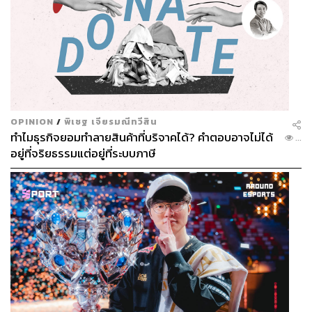
OPINION
/
พิเชฐ เจียรมณีทวีสิน
ทำไมธุรกิจยอมทำลายสินค้าที่บริจาคได้? คำตอบอาจไม่ได้
...
อยู่ที่จริยธรรมแต่อยู่ที่ระบบภาษี
TAGS:
เสื้อเกราะกันกระสุน
กองทัพบก
วิโรจน์ ลักขณาอดิศร
เอกราช อุดมอำนวย
คณะกรรมาธิการการทหาร
สภาผู้แทนราษฎร