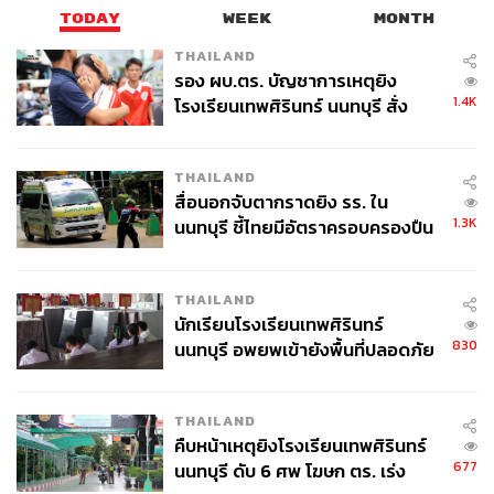
TODAY
WEEK
MONTH
THAILAND
รอง ผบ.ตร. บัญชาการเหตุยิง
1.4K
โรงเรียนเทพศิรินทร์ นนทบุรี สั่ง
ค้นหา 2 รอบยืนยันไร้คนติดค้าง พบ
ศพปู่-ย่าที่บ้านพักผู้ก่อเหตุ
THAILAND
สื่อนอกจับตากราดยิง รร. ใน
1.3K
นนทบุรี ชี้ไทยมีอัตราครอบครองปืน
สูงในระดับต้นของภูมิภาค
THAILAND
นักเรียนโรงเรียนเทพศิรินทร์
830
นนทบุรี อพยพเข้ายังพื้นที่ปลอดภัย
ชั่วคราว หลังเหตุใช้อาวุธปืนภายใน
โรงเรียนคลี่คลาย
THAILAND
คืบหน้าเหตุยิงโรงเรียนเทพศิรินทร์
677
นนทบุรี ดับ 6 ศพ โฆษก ตร. เร่ง