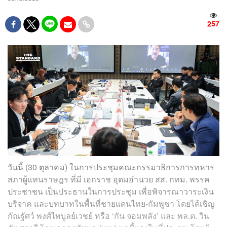
257
วันนี้ (30 ตุลาคม) ในการประชุมคณะกรรมาธิการการทหาร
สภาผู้แทนราษฎร ที่มี เอกราช อุดมอำนวย สส. กทม. พรรค
ประชาชน เป็นประธานในการประชุม เพื่อพิจารณาวาระเงิน
บริจาค และบทบาทในพื้นที่ชายแดนไทย-กัมพูชา โดยได้เชิญ
กัณฐัศว์ พงศ์ไพบูลย์เวชย์ หรือ ‘กัน จอมพลัง’ และ พล.ต. วิน