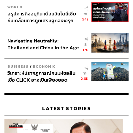
WORLD
สรุปภารกิจอนุทิน เยือนอินโดนีเซีย
542
ขับเคลื่อนการทูตเศรษฐกิจเชิงรุก
ประกาศหุ้นส่วนยุทธศาสตร์ไทย –
อินโดนีเซีย
Navigating Neutrality:
Thailand and China in the Age
170
of a New Global Order
BUSINESS
/
ECONOMIC
วิเคราะห์ปรากฏการณ์คนแห่ขอสิน
2.6K
เชื่อ CLICX อาจเป็นเพียงยอด
ภูเขาน้ำแข็ง ของปัญหาหนี้ครัว
เรือนไทยที่ถูกซุกไว้
LATEST STORIES