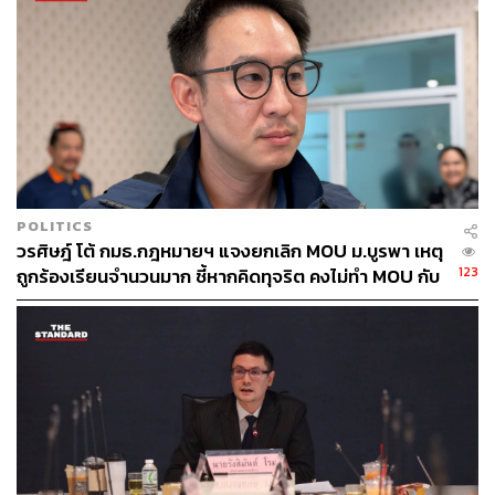
ให้ข้อมูลของตนกระทบกับทหารชั้นผู้น้อย และ ถ้ามีโอกาส
ขอเชิญคณะกรรมาธิการไปดูพื้นที่หน้างานจริง บางฐานมี
ทหารอยู่ถึง 50-60 นาย แต่มีห้องน้ำใช้เพียงห้องเดียว
ที่ประชุมกรรมาธิการยังแสดงความเห็นว่า งานที่มูลนิธิกัน
จอมพลังช่วยสู้ทำนั้น ซ้ำซ้อนกับ หน่วยบัญชาการทหาร
พัฒนา (นทพ.) ซึ่งกัณฐัศว์บอกว่า นทพ. มีประโยชน์มากใน
หน้างาน แต่บางอย่างประชาชนร่วมมือกับทหารรวดเร็วกว่า
ไม่อยากให้มองว่าประชาชนออกมาทำ แล้วบอกว่าทำไม่ถูก
POLITICS
อย่างนั้นอย่างนี้ อยากให้เป็นการร่วมแรงร่วมใจกันมากกว่า
วรศิษฎ์ โต้ กมธ.กฎหมายฯ แจงยกเลิก MOU ม.บูรพา เหตุ
123
ถูกร้องเรียนจำนวนมาก ชี้หากคิดทุจริต คงไม่ทำ MOU กับ
5 หน่วยงาน
กันพ้อ มาช่วยสังคมแต่ตกเป็นเป้าของพรรคการเมือง
ต่อมา ชยพล สท้อนดี สส. กทม. พรรคประชาชน ในฐานะ
กรรมาธิการ ได้เปิดภาพหนังสือขอบคุณในความอนุเคราะห์
ที่ส่งถึงประธานมูลนิธิ กันจอมพลังช่วยสู้ และขอให้กัณฐัศว์
ชี้แจงรายละเอียด โดยกัณฐัศว์อธิบายว่า จำไม่ได้ว่าเป็น
หนังสือของกรณีใด เพราะมีหนังสือส่งมาหลายฉบับ