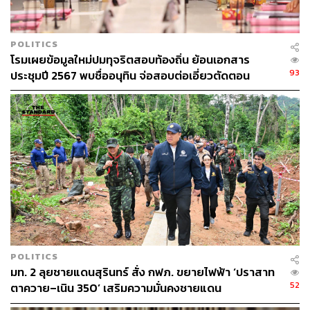
“คุณไอซ์ (รักชนก) บอกผมว่า การที่ผมออกไปทำแล้ว อาจจะ
POLITICS
ไปสร้างคะแนนความนิยมให้พรรคการเมืองใด
โรมเผยข้อมูลใหม่ปมทุจริตสอบท้องถิ่น ย้อนเอกสาร
พรรคการเมืองหนึ่ง หรือผมออกมาช่วยสังคม พอมีคนชื่นชม
93
ประชุมปี 2567 พบชื่ออนุทิน จ่อสอบต่อเอี่ยวตัดตอน
ผมก็เป็นเป้าของพรรคการเมือง วันนี้ผมก็หยุดแล้ว” กัณฐัศว์
ม.บูรพา หรือไม่
กล่าว
อย่างไรก็ตาม ตลอดช่วงเวลาที่กัณฐัศว์ชี้แจง กรรมาธิการ
พยายามสอบถามว่า มีกี่หน่วยงานที่ส่งหนังสือมาเพื่อขอรับ
ความอนุเคราะห์ แต่กัณฐัศว์ได้ตัดบทและระบุว่า ตนเองเพิ่ง
มารู้ตอน 3.00 น. ของเมื่อวาน
“กรรมาธิการเตรียมตัวมาหลายวันแล้ว ท่านเพิ่งบอกผมไม่ถึง
วัน แล้วท่านจะให้ผมไปเตรียมของเพื่อจะมาตอบท่าน ผมว่า
ท่านต้องลองคิดดูว่า มันพอได้หรือเปล่า” กัณฐัศว์กล่าวทิ้งท้าย
POLITICS
ก่อนจบการชี้แจง
มท. 2 ลุยชายแดนสุรินทร์ สั่ง กฟภ. ขยายไฟฟ้า ‘ปราสาท
52
ตาควาย–เนิน 350’ เสริมความมั่นคงชายแดน