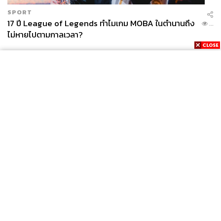
พรรคประชาชน
กัณฐัศว์ พงศ์ไพบูลย์เวชย์
SPORT
รักชนก ศรีนอก
ชายแดนไทย-กัมพูชา
เงินบริจาค
17 ปี League of Legends ทำไมเกม MOBA ในตำนานถึง
...
ทหาร
ไม่หายไปตามกาลเวลา?
257
News
Wealth
Pop
Podcast
Video
Now
ABOUT THE AUTHOR
Opinion
Careers
Events
Privacy
About
Contact
THE STANDARD TEAM
Policy
กองบรรณาธิการ THE STANDARD
FOR
ADVERTISING
ABOUT THE PHOTOGRAPHER
MEMBERSHIP