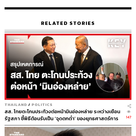
จุดนี้ต้องมาโฟกัสที่กองทัพว่า ควรหรือไม่ที่จะไปขอรับ
บริจาคยุทธภัณฑ์ที่เป็นเกรดในการทำสงครามจากมูลนิธิต่าง
ๆ
RELATED STORIES
ด้าน รักชนก ศรีนอก สส. กทม. พรรคประชาชน เข้าร่วม
สังเกตการณ์ในที่ประชุม สอบถามกัณฐัศว์ว่า เพื่อปกป้องตัว
เอง กัณฐัศว์ควรส่งเอกสารมาให้กับคณะกรรมาธิการ เพื่อจะ
ได้รู้ว่า เอกสารเหล่านั้นเป็นเอกสารจากหน่วยงานราชการ
จริงหรือไม่ และทั้งหมดมีกี่ฉบับ กี่รายการ
“ถ้าของเหล่านี้อยู่ในงบประมาณตั้งไว้ซื้ออยู่แล้ว แต่กลับ
กลายเป็นว่า กองทัพโยกเงินอีกทอดหนึ่งในการมาซื้อของ
เหล่านี้ ซึ่งจะเป็นปัญหา และเพื่อเป็นเกราะป้องกันว่า
ประชาชน
THAILAND
/
POLITICS
หรือมูลนิธิ นิติบุคคล ซื้อยุทธภัณฑ์ จะทำให้มีปัญหามาก” รัก
สส. ไทยตะโกนประท้วงต่อหน้ามินอ่องหล่าย ระหว่างเยือน
ชนกกล่าว
147
รัฐสภา ชี้พิธีต้อนรับเป็น ‘จุดตกต่ำ’ ของยุทธศาสตร์การ
ทูตไทย
อย่างไรก็ตาม กัณฐัศว์ได้ย้ำกับกรรมาธิการว่า ขออย่าให้การ