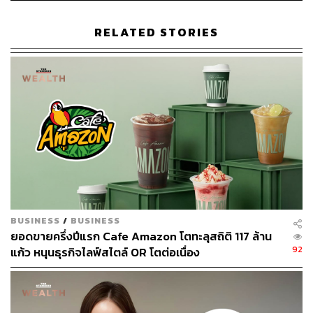
ได้ที่ 50 ล้านบาท ในปี 2568 นอกจากนี้ยังคาดว่าจะมีกำไรที่
เกิดขึ้นครั้งเดียวจำนวนมากถึง 4.5 หมื่นล้านบาท จากการต่อ
RELATED STORIES
รองราคาซื้อซึ่งคาดว่าจะบันทึกใน 2Q68 ด้วย
สำหรับการลงทุนใน KBANK (ปัจจุบัน GULF ถือหุ้น 3.49%)
บริษัทคาดว่าจะรับรู้รายได้จากเงินปันผลจำนวน 820 ล้าน
บาท ใน 2Q68 ผู้บริหารของ GULF กล่าวว่าการซื้อหุ้น
KBANK เพิ่มถึงระดับ 5% ของจำนวนหุ้นทั้งหมดจะต้อง
รายงาน ก.ล.ต. และระดับ 10% จะต้องขออนุมัติจาก ธปท.
InnovestX Research เชื่อว่า GULF เข้าลงทุนใน KBANK
เนื่องจากปันผลอยู่ระดับสูง และ P/E Ratio ที่ต่ำ หาก GULF
เข้าซื้อหุ้น KBANK เพิ่มในระดับพันธมิตรเชิงกลยุทธ์
BUSINESS
/
BUSINESS
ยอดขายครึ่งปีแรก Cafe Amazon โตทะลุสถิติ 117 ล้าน
ขณะที่คาดว่าบริษัทจะได้รับประโยชน์จาก synergy ที่รวมถึง
92
แก้ว หนุนธุรกิจไลฟ์สไตล์ OR โตต่อเนื่อง
การแบ่งปันข้อมูลระหว่าง ADVANC (ผู้ใช้บริการโทรศัพท์
เคลื่อนที่ 45 ล้านราย และผู้ใช้บริการอินเทอร์เน็ตความเร็วสูง
5 ล้านราย) และ KBANK (บัญชี mobile banking 23.1 ล้าน