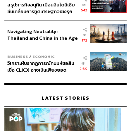
สรุปภารกิจอนุทิน เยือนอินโดนีเซีย
542
ขับเคลื่อนการทูตเศรษฐกิจเชิงรุก
ประกาศหุ้นส่วนยุทธศาสตร์ไทย –
อินโดนีเซีย
Navigating Neutrality:
Thailand and China in the Age
172
of a New Global Order
BUSINESS
/
ECONOMIC
วิเคราะห์ปรากฏการณ์คนแห่ขอสิน
2.6K
เชื่อ CLICX อาจเป็นเพียงยอด
ภูเขาน้ำแข็ง ของปัญหาหนี้ครัว
เรือนไทยที่ถูกซุกไว้
LATEST STORIES