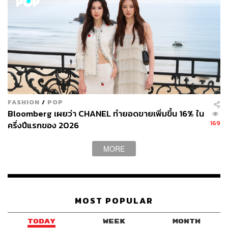
ผ่านแอปพลิเคชันต่างๆ ที่คุณสะดวกหรือใช้งานอยู่แล้วได้เลย
TAGS:
InnovestX
รายได้
บริษัท กัลฟ์ เอ็นเนอร์จี ดีเวลลอปเมนท์ จำกัด (มหาชน)
(GULF)
FASHION
/
POP
Market Focus
ผลประกอบการ
SCB WEALTH
Bloomberg เผยว่า CHANEL ทำยอดขายเพิ่มขึ้น 16% ใน
GULF
อินโนเวสท์ เอกซ์ จำกัด (InnovestX)
กำไร
169
ครึ่งปีแรกของ 2026
MORE
MOST POPULAR
361
TODAY
WEEK
MONTH