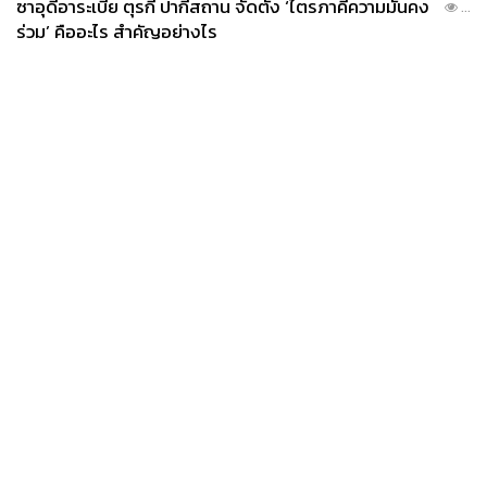
ซาอุดีอาระเบีย ตุรกี ปากีสถาน จัดตั้ง ‘ไตรภาคีความมั่นคง
...
ร่วม’ คืออะไร สำคัญอย่างไร
News
Wealth
Pop
Podcast
Video
Now
Opinion
Careers
Events
Privacy
About
Contact
Policy
FOR
ADVERTISING
MEMBERSHIP