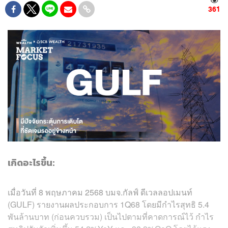
361
เกิดอะไรขึ้น:
เมื่อวันที่ 8 พฤษภาคม 2568 บมจ.
กัลฟ์ ดีเวลลอปเมนท์
(GULF) รายงานผลประกอบการ 1Q68 โดยมีกำไรสุทธิ 5.4
พันล้านบาท (ก่อนควบรวม) เป็นไปตามที่คาดการณ์ไว้ กำไร