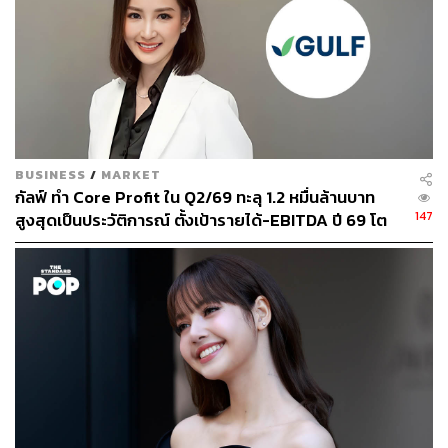
บัญชี) เพื่อสร้างโอกาสทางธุรกิจอื่นๆ เช่น การผนึกกำลังด้าน
Fintech และธนาคารดิจิทัล
กระทบอย่างไร:
ในช่วง 1 สัปดาห์ที่ผ่านมา ราคาหุ้น GULF ปรับขึ้น 4.8% สู่
49.50 บาท ขณะที่ SET Index ปรับขึ้น 2.2% สู่ 1,214.39 จุด
BUSINESS
/
MARKET
กัลฟ์ ทำ Core Profit ใน Q2/69 ทะลุ 1.2 หมื่นล้านบาท
147
สูงสุดเป็นประวัติการณ์ ตั้งเป้ารายได้-EBITDA ปี 69 โต
กลยุทธ์การลงทุนและคำแนะนำ:
12-15% พร้อมเข้าร่วม Direct PPA-โซลาร์ฟาร์มชุมชน
InnovestX Research แนะนำ OUTPERFORM สำหรับ
GULF โดยให้ราคาเป้าหมายสิ้นปี 2568 อ้างอิงวิธี DCF ที่ 70
บาทต่อหุ้น (WACC 4.9% และ terminal value 1.6%) และ
เลือกเป็นหุ้นเด่นในกลุ่มสาธารณูปโภค
ส่วนด้าน valuation ของ GULF น่าสนใจ โดยอัตราส่วน P/E
ปี 2568 ลดลงจากระดับ 32 เท่าก่อนควบรวมกิจการ มาอยู่ที่