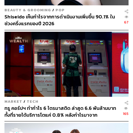
30 เท่า นอกจากนี้อัตราผลตอบแทนจากเงินปันผลก็เพิ่มขึ้น
BEAUTY & GROOMING
/
POP
จาก 1.9% มาอยู่ที่ 2.3%
Shiseido เห็นกำไรจากการดำเนินงานเพิ่มขึ้น 90.1% ใน
67
ช่วงครึ่งแรกของปี 2026
และคาดการณ์ถึง sentiment เชิงบวกจากวงจรอัตราดอกเบี้ย
ขาลงทั่วโลก ซึ่งจะส่งผลดีต่อ GULF เนื่องจากธุรกิจของ
บริษัทต้องใช้เงินทุนจำนวนมาก ทำให้จำเป็นต้องจัดหาเงินทุน
ด้วยการกู้ยืมค่อนข้างสูง (ปกติแล้วสัดส่วนหนี้สินต่อทุนจะอยู่
ที่ 3:1) ดังนั้นจึงคงมุมมองเชิงบวกต่อความแข็งแกร่งของผล
ประกอบการในระยะ 1-2 ปีข้างหน้าของ GULF
ปัจจัยเสี่ยงสำคัญที่ต้องติดตาม คือ ผลตอบแทนจากการลงทุน
ในโครงการใหม่ต่ำกว่าคาด และการเปลี่ยนแปลงด้านกฎ
ระเบียบ ปัจจัยเสี่ยงด้าน ESG ที่สำคัญ คือ ผลกระทบต่อสิ่ง
แวดล้อมจากการใช้เชื้อเพลิงฟอสซิล
MARKET
/
TECH
ทรู คอร์ปฯ ทำกำไร 6 ไตรมาสติด ล่าสุด 6.6 พันล้านบาท
GULF – มีปัจจัยกระตุ้นการเติบโตที่ชัดเจนรออยู่ข้างหน้า
165
ทั้งที่รายได้บริการโตแค่ 0.8% หลังกำไรมาจาก
ประสิทธิภาพและใบอนุญาตคลื่น ไม่ใช่การขยายรายได้
สามารถติดตาม THE STANDARD WEALTH