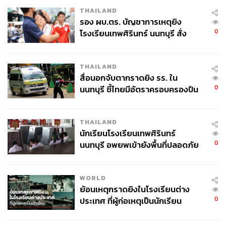
THAILAND
ABOUT THE AUTHOR
รอง ผบ.ตร. บัญชาการเหตุยิง
0
โรงเรียนเทพศิรินทร์ นนทบุรี สั่ง
บล.อินโนเวสท์ เอกซ์
ค้นหา 2 รอบยืนยันไร้คนติดค้าง พบ
InnovestX
ศพปู่-ย่าที่บ้านพักผู้ก่อเหตุ
THAILAND
สื่อนอกจับตากราดยิง รร. ใน
0
นนทบุรี ชี้ไทยมีอัตราครอบครองปืน
สูงในระดับต้นของภูมิภาค
THAILAND
นักเรียนโรงเรียนเทพศิรินทร์
0
นนทบุรี อพยพเข้ายังพื้นที่ปลอดภัย
ชั่วคราว หลังเหตุใช้อาวุธปืนภายใน
โรงเรียนคลี่คลาย
WORLD
ย้อนเหตุกราดยิงในโรงเรียนต่าง
0
ประเทศ ที่ผู้ก่อเหตุเป็นนักเรียน