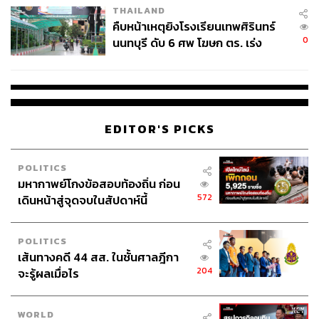
THAILAND
คืบหน้าเหตุยิงโรงเรียนเทพศิรินทร์
0
นนทบุรี ดับ 6 ศพ โฆษก ตร. เร่ง
สอบปมขโมยปืนปู่ก่อเหตุ
EDITOR'S PICKS
POLITICS
มหากาพย์โกงข้อสอบท้องถิ่น ก่อน
572
เดินหน้าสู่จุดจบในสัปดาห์นี้
POLITICS
เส้นทางคดี 44 สส. ในชั้นศาลฎีกา
204
จะรู้ผลเมื่อไร
WORLD