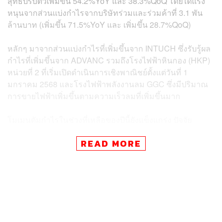
สุทธิปรับตัวเพิ่มขึ้น 54.2%YoY และ 38.3%QoQ โดยได้แรง
หนุนจากส่วนแบ่งกำไรจากบริษัทร่วมและร่วมค้าที่ 3.1 พัน
ล้านบาท (เพิ่มขึ้น 71.5%YoY และ เพิ่มขึ้น 28.7%QoQ)
หลักๆ มาจากส่วนแบ่งกำไรที่เพิ่มขึ้นจาก INTUCH ซึ่งรับรู้ผล
กำไรที่เพิ่มขึ้นจาก ADVANC รวมถึงโรงไฟฟ้าหินกอง (HKP)
หน่วยที่ 2 ที่เริ่มเปิดดำเนินการเชิงพาณิชย์ตั้งแต่วันที่ 1
มกราคม 2568 และโรงไฟฟ้าพลังงานลม GGC ซึ่งมีปริมาณ
การขายไฟฟ้าเพิ่มขึ้นตามความเร็วลมที่เพิ่มขึ้นมาก
โมเมนตัมกำไรในช่วงที่เหลือของปีนี้ยังแข็งแกร่ง ปัจจัย
สำคัญที่จะช่วยสนับสนุนให้กำไรเติบโตคือ:
READ MORE
1.การทยอย COD ของโครงการโซลาร์ฟาร์ม 5 แห่ง
(+308MW) และโครงการโรงไฟฟ้าพลังงานแสงอาทิตย์แบบ
ติดตั้งบนพื้นดินร่วมกับระบบกักเก็บพลังงาน (BESS) 2 แห่ง
(+289MW)
2.การติดตั้งโซลาร์รูฟท็อปเพิ่มเติม (+110MW) ภายใต้ GULF