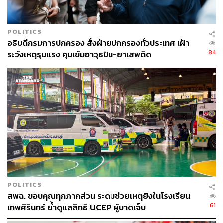
ขณะที่ สมศักดิ์ เทพสุทิน รองนายกรัฐมนตรี กล่าวถึงกรณีดัง
กล่าวว่า คณะกรรมการที่เกี่ยวข้องกับการกำหนดปริมาณ
POLITICS
สารบริสุทธิ์ในเม็ดยา ซึ่งประกอบไปด้วย 4 หน่วยงาน คือ
อธิบดีกรมการปกครอง สั่งฝ่ายปกครองทั่วประเทศ เฝ้า
ปกครอง, ตำรวจ, สำนักงานคณะกรรมการป้องกันและปราบ
84
ระวังเหตุรุนแรง คุมเข้มอาวุธปืน-ยาเสพติด
ปรามยาเสพติด (ป.ป.ส.) และกระทรวงสาธารณสุข มีการ
หารือและสรุปความเห็น ซึ่งตามหลักการจะดูตามพฤติกรรม
ของผู้ขายและผู้เสพ และปริมาณสารเสพติดในเม็ดยา
สมศักดิ์กล่าวอีกว่า ตามพฤติกรรมไม่ใช่ว่าถ้าพบเกิน 10 เม็ด
จึงจะถือว่ามีความผิด การดำเนินคดีตามกฎหมายจะดูที่
พฤติกรรม จะ 1 เม็ด หรือ 2 เม็ดก็เป็นผู้ขายได้ แต่ที่เรากำหนด
ตรงนี้เอาไว้ก็เพื่อให้โอกาสกับคนที่เป็นผู้เสพจริงๆ ได้เข้าสู่
กระบวนการบำบัดรักษา ไม่เป็นโทษจำคุก แต่ถ้าพบ 2 เม็ด
หรือ 3 เม็ด แล้วมีพฤติกรรมเป็นผู้จำหน่ายก็ต้องมีโทษจำคุก
POLITICS
ขณะที่ อนุทิน ชาญ​วี​ร​กูล รองนายกรัฐมนตรี และรัฐมนตรี
สพฉ. ขอบคุณทุกภาคส่วน ระดมช่วยเหตุยิงในโรงเรียน
ว่าการกระทรวงมหาดไทย กล่าวว่า แต่ละรัฐมนตรีก็มีนโย
61
เทพศิรินทร์ ย้ำดูแลสิทธิ UCEP ผู้บาดเจ็บ
บายที่แตกต่างกันไป ตนหมดหน้าที่ตรงนั้นแล้ว ส่วนในฐานะ