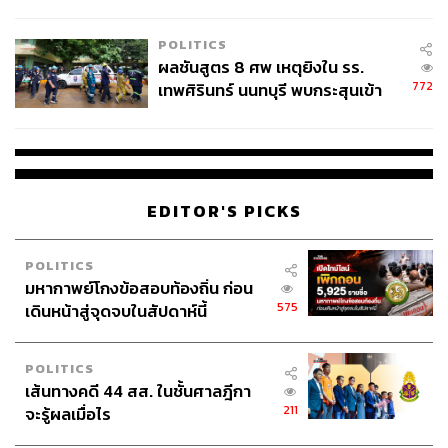
ชั่วคราว หลังเหตุใช้อาวุธปืนภายใน
โรงเรียนคลี่คลาย
POLITICS
ผลชันสูตร 8 ศพ เหตุยิงใน รร.
772
เทพศิรินทร์ นนทบุรี พบกระสุนเข้า
จุดสำคัญ ‘ศีรษะ-หน้าอก’ ครูถูกยิง
4 นัด จากระยะไกล
EDITOR'S PICKS
POLITICS
มหากาพย์โกงข้อสอบท้องถิ่น ก่อน
575
เดินหน้าสู่จุดจบในสัปดาห์นี้
POLITICS
เส้นทางคดี 44 สส. ในชั้นศาลฎีกา
211
จะรู้ผลเมื่อไร