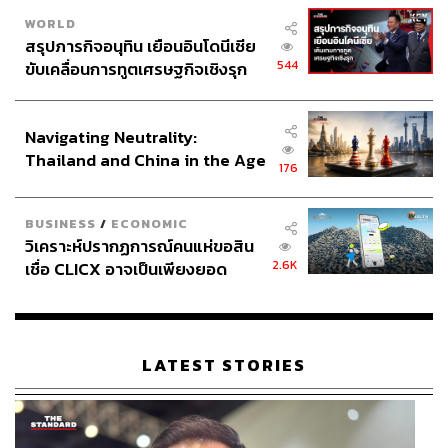
WORLD
สรุปภารกิจอนุทิน เยือนอินโดนีเซีย
544
ขับเคลื่อนการทูตเศรษฐกิจเชิงรุก
ประกาศหุ้นส่วนยุทธศาสตร์ไทย –
อินโดนีเซีย
Navigating Neutrality:
Thailand and China in the Age
176
of a New Global Order
BUSINESS
/
ECONOMIC
วิเคราะห์ปรากฏการณ์คนแห่ขอสิน
2.6K
เชื่อ CLICX อาจเป็นเพียงยอด
ภูเขาน้ำแข็ง ของปัญหาหนี้ครัว
เรือนไทยที่ถูกซุกไว้
LATEST STORIES