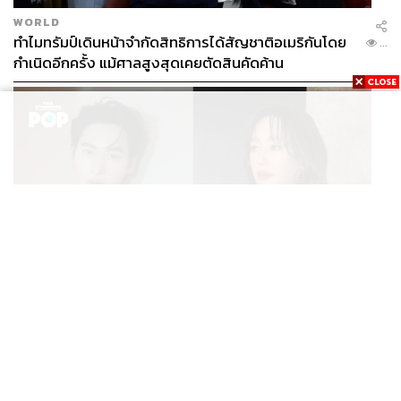
WORLD
ทำไมทรัมป์เดินหน้าจำกัดสิทธิการได้สัญชาติอเมริกันโดย
...
กำเนิดอีกครั้ง แม้ศาลสูงสุดเคยตัดสินคัดค้าน
ENTERTAINMENT
เก้า นพเก้า และ พาย รินรดา เตรียมร่วมงานกันใน ‘รสกาล
...
Enchanted Taste In Time’