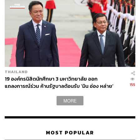
มหาดไทยที่ต้องดูแลเรื่องนี้ก็ต้องคอยกำกับควบคุม ปราบ
ปรามเรื่องของการขนยาบ้ายาเสพติด เรามีรายงานข่าวและ
ดำเนินการจับกุมอย่างต่อเนื่อง
ส่วนจำนวนเม็ดจะเป็นช่องว่างหรือเป็นข้ออ้างให้ผู้ค้ายาเสพ
ติดหรือไม่ อนุทินกล่าวว่า ตอนยุคตน ตนบอกว่า 2 เม็ด นั่นคือ
สมัยตน แต่ตอนนี้ตนเข้าไปก้าวก่ายไม่ได้ เพราะไม่ได้กำกับ
ดูแลสายงานกระทรวงสาธารณสุขแล้ว ตนมากำกับสายงาน
มหาดไทย จึงต้องไปเน้นเรื่องของการปราบปราม สกัดกั้น
วงจรยาเสพติด
THAILAND
19 องค์กรนิสิตนักศึกษา 3 มหาวิทยาลัย ออก
ขณะที่ พ.ต.อ. ทวี สอดส่อง รัฐมนตรีว่าการกระทรวงยุติธรรม
155
แถลงการณ์ร่วม ค้านรัฐบาลต้อนรับ ‘มิน อ่อง หล่าย’
กล่าวว่า ปัจจุบันตามประมวลกฎหมาย ยาเสพติดยังไม่มี
กำหนดเกณฑ์การครอบครองยาเสพติด จำนวนเท่าไรจะเข้า
MORE
ข่ายการเป็นผู้ค้า ซึ่งในรัฐบาลที่แล้วเคยมีการเสนอให้กำหนด
เกณฑ์ครอบครองเกิน 15 เม็ดเป็นผู้ค้า แต่ไม่มีการแก้ไขแต่
อย่างใด ส่วนในครั้งนี้เราใช้หลักวิชาการ โดยมีแพทย์มาร่วม
ประชุมและแสดงความคิดเห็นเกี่ยวกับปริมาณสารเสพติดเมื่อ
MOST POPULAR
เข้าสู่ร่างกายจำนวนเท่าไรจึงจะส่งผลทางจิตเวช โดยเห็นว่าผู้