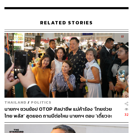
ให้สำนักงานตำรวจแห่งชาติจัดประชุมทุกเดือน
พิจารณาค่าตอบแทนให้แก่ผู้ปฏิบัติงาน
RELATED STORIES
นอกจากนี้ ที่ประชุมฯ ยังได้พิจารณาร่วมกันถึง (ร่าง) แผน
ปฏิบัติการภายใต้นโยบายและแผนระดับชาติว่าด้วยการ
ป้องกัน ปราบปราม และแก้ไขปัญหายาเสพติด ประจำ
ปีงบประมาณ พ.ศ. 2567 และปฏิบัติการลดความรุนแรงของ
ปัญหายาเสพติด ระยะเวลา 1 ปีตามนโยบายเร่งด่วนของ
รัฐบาล การกำหนดพื้นที่เร่งด่วนตามมาตรา 5 (10) ของ
ประมวลกฎหมายยาเสพติด การลดผู้เสพและผู้ติดยาเสพติด
การลดผลกระทบจากผู้ป่วยจิตเวช การขยายผลหัวโทนโมเดล
ซึ่งประสบความสำเร็จจนได้รับการจัดให้เป็นโมเดลต้นแบบ
ของการแก้ปัญหาผู้ป่วยในชุมชนจิตเวชและในชุมชนก่อเหตุ
รุนแรง และ (ร่าง) ประกาศกระทรวงสาธารณสุขว่าด้วยการ
THAILAND
/
POLITICS
ระบุชื่อยาเสพติดให้โทษตามประมวลกฎหมายยาเสพติด
นายกฯ ชวนช้อป OTOP ศิลปาชีพ แม่ค้าร้อง ‘ไทยช่วย
จำนวน 2 ฉบับ
32
ไทย พลัส’ สุดยอด ถามมีต่อไหม นายกฯ ตอบ ‘เดี๋ยวจะ
พยายาม’
ทั้งนี้ นายกรัฐมนตรีได้แสดงความห่วงใยว่า ปัญหานี้ต้องการ