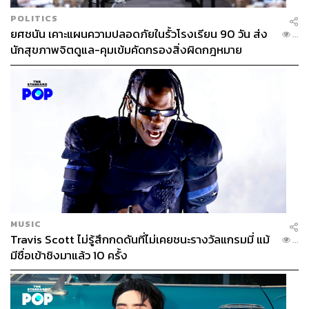
POLITICS
ยศชนัน เคาะแผนความปลอดภัยในรั้วโรงเรียน 90 วัน ส่ง
...
นักสุขภาพจิตดูแล-คุมเข้มคัดกรองสิ่งผิดกฎหมาย
MUSIC
Travis Scott ไม่รู้สึกกดดันที่ไม่เคยชนะรางวัลแกรมมี่ แม้
...
มีชื่อเข้าชิงมาแล้ว 10 ครั้ง