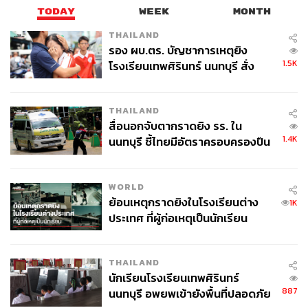
เสพยาไม่เกิน 10 เม็ดเข้าข่ายผู้ป่วย
TODAY
WEEK
MONTH
THAILAND
TAGS:
ยาเสพติด
กฎหมายยาเสพติด
ป.ป.ส.
รอง ผบ.ตร. บัญชาการเหตุยิง
ชลน่าน ศรีแก้ว
นโยบายรัฐบาล
1.5K
โรงเรียนเทพศิรินทร์ นนทบุรี สั่ง
นโยบายรัฐบาลเศรษฐา
นายกรัฐมนตรี
กระทรวงสาธารณสุข
เศรษฐา ทวีสิน
ค้นหา 2 รอบยืนยันไร้คนติดค้าง พบ
ศพปู่-ย่าที่บ้านพักผู้ก่อเหตุ
THAILAND
สื่อนอกจับตากราดยิง รร. ใน
1.4K
นนทบุรี ชี้ไทยมีอัตราครอบครองปืน
สูงในระดับต้นของภูมิภาค
WORLD
ย้อนเหตุกราดยิงในโรงเรียนต่าง
1K
1.0K
ประเทศ ที่ผู้ก่อเหตุเป็นนักเรียน
ABOUT THE AUTHOR
THAILAND
THE STANDARD TEAM
นักเรียนโรงเรียนเทพศิรินทร์
887
กองบรรณาธิการ THE STANDARD
นนทบุรี อพยพเข้ายังพื้นที่ปลอดภัย