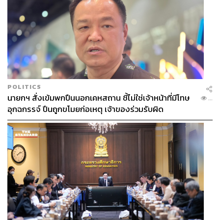
POLITICS
นายกฯ สั่งเข้มพกปืนนอกเคหสถาน ชี้ไม่ใช่เจ้าหน้าที่มีโทษ
...
อุกฉกรรจ์ ปืนถูกขโมยก่อเหตุ เจ้าของร่วมรับผิด