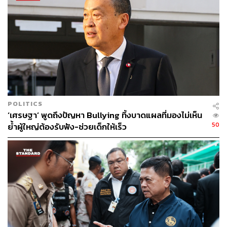
ให้ได้รับการแก้ไขโดยเร็วที่สุด โดยขอให้ดำเนินการอย่างเร่ง
ด่วน และหากติดขัดมีปัญหาในส่วนไหนขอให้ดำเนินการ
แก้ไข และห่วงใยผู้ติดยาเสพติดที่ได้รับการดูแลและคืนสู่
สังคมอย่างปลอดภัยแล้วว่าต้องหางาน หาอาชีพให้ผู้นั้น เพื่อ
กลับเข้าสู่สังคม ครอบครัวได้อย่างสมบูรณ์ ไม่กลับไปหาสิ่ง
เสพติดอีก
อย่างไรก็ตาม วานนี้ (30 ตุลาคม) นพ.ชลน่าน ศรีแก้ว
รัฐมนตรีว่าการกระทรวงสาธารณสุข ได้กล่าวในการประชุม
POLITICS
‘เศรษฐา’ พูดถึงปัญหา Bullying ทิ้งบาดแผลที่มองไม่เห็น
เชิงปฏิบัติการเพื่อขับเคลื่อนนโยบายด้านการบำบัดรักษาผู้ติด
50
ย้ำผู้ใหญ่ต้องรับฟัง-ช่วยเด็กให้เร็ว
ยาเสพติด ประจำปีงบประมาณ 2567 ว่า รัฐบาลมีนโยบายมุ่ง
เน้นการแก้ไขปัญหายาเสพติด โดยประกาศให้เป็นวาระแห่ง
ชาติภายใต้ความร่วมมือของทุกหน่วยงาน โดยยึดหลักเปลี่ยน
ผู้เสพเป็นผู้ป่วย สนับสนุนให้ผู้เสพเข้ารับการบำบัดรักษาอย่าง
มีประสิทธิภาพและทั่วถึง โดยการครอบครองยาบ้าน้อยกว่า
10 เม็ดให้ถือเป็นผู้เสพที่ต้องได้รับการบำบัดในฐานะผู้ป่วย แต่
ถือครองมากกว่า 10 เม็ดให้ถือเป็นผู้ค้า พร้อมเข้ารับการ
บำบัดและดำเนินคดีจากเจ้าหน้าที่ตำรวจ