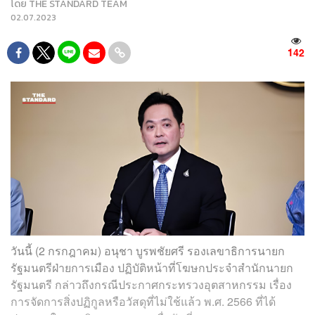
โดย
THE STANDARD TEAM
02.07.2023
142
วันนี้ (2 กรกฎาคม) อนุชา บูรพชัยศรี รองเลขาธิการนายก
รัฐมนตรีฝ่ายการเมือง ปฏิบัติหน้าที่โฆษกประจำสำนักนายก
รัฐมนตรี กล่าวถึงกรณีประกาศกระทรวงอุตสาหกรรม เรื่อง
การจัดการสิ่งปฏิกูลหรือวัสดุที่ไม่ใช้แล้ว พ.ศ. 2566 ที่ได้