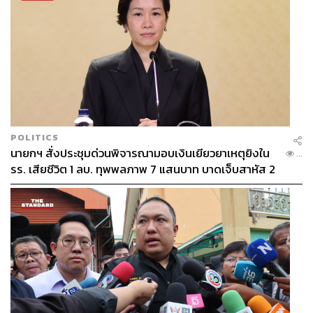
POLITICS
นายกฯ สั่งประชุมด่วนพิจารณามอบเงินเยียวยาเหตุยิงใน
...
รร. เสียชีวิต 1 ลบ. ทุพพลภาพ 7 แสนบาท บาดเจ็บสาหัส 2
แสนบาท บาดเจ็บเล็กน้อย 1 แสนบาท