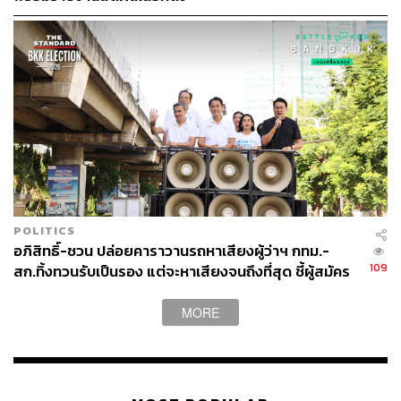
POLITICS
อภิสิทธิ์-ชวน ปล่อยคาราวานรถหาเสียงผู้ว่าฯ กทม.-
109
สก.ทิ้งทวนรับเป็นรอง แต่จะหาเสียงจนถึงที่สุด ชี้ผู้สมัคร
อิสระ แท้จริงคือแก๊งการเมือง
MORE