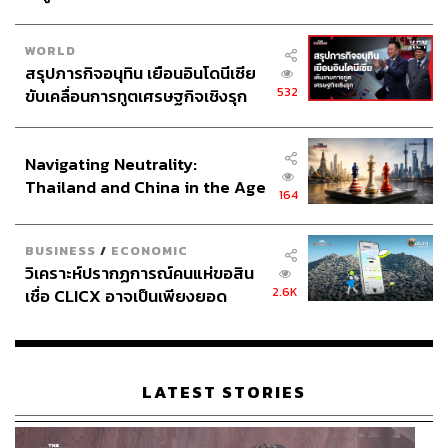
WORLD
สรุปภารกิจอนุทิน เยือนอินโดนีเซีย
532
ขับเคลื่อนการทูตเศรษฐกิจเชิงรุก
ประกาศหุ้นส่วนยุทธศาสตร์ไทย –
อินโดนีเซีย
Navigating Neutrality:
Thailand and China in the Age
164
of a New Global Order
BUSINESS
/
ECONOMIC
วิเคราะห์ปรากฏการณ์คนแห่ขอสิน
2.6K
เชื่อ CLICX อาจเป็นเพียงยอด
ภูเขาน้ำแข็ง ของปัญหาหนี้ครัว
เรือนไทยที่ถูกซุกไว้
LATEST STORIES