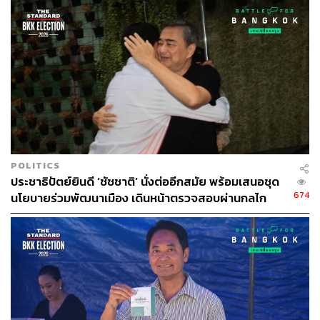
142
ABOUT THE AUTHOR
THE STANDARD TEAM
POLITICS
กองบรรณาธิการ THE STANDARD
ประชาธิปัตย์ยินดี ‘ชัชชาติ’ นั่งต่ออีกสมัย พร้อมเสนอชุด
674
นโยบายร่วมพัฒนาเมือง เดินหน้าตรวจสอบผ่านกลไก
ส.ก.