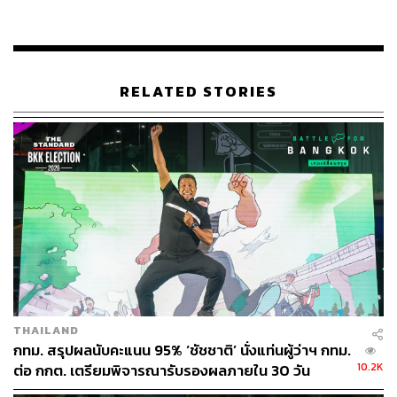
เติบโตที่ต้องดำเนินการที่เป็นมิตรต่อสิ่งแวดล้อม ทั้งการ
ปกป้อง รักษา ฟื้นฟูทรัพยากรธรรมชาติ การแก้ปัญหาก๊าซ
เรือนกระจก และผลกระทบการเปลี่ยนแปลงสภาพภูมิอากาศ
การพัฒนาระบบจัดการสิ่งแวดล้อมภายใต้แนวคิดเศรษฐกิจ
RELATED STORIES
หมุนเวียน
รวมถึงการแก้ไขการจัดการขยะและของเสียอย่างเป็นระบบ
ตลอดจนการพัฒนาโรงงานกำจัดขยะและของเสียอันตรายที่
ได้มาตรฐาน ซึ่งการบริหารจัดการกากอุตสาหกรรม จำเป็น
ต้องใช้กฎหมายในการกำกับดูแลอย่างเข้มงวด และต้องมี
การจัดการอย่างถูกต้องและเหมาะสมตามหลักวิทยาศาสตร์
เพื่อป้องกันไม่ให้ของเสียจากภาคอุตสาหกรรมหลุดออกจาก
ระบบ และอาจส่งผลกระทบกับชุมชนและสิ่งแวดล้อมในวง
กว้าง
THAILAND
TAGS:
ปัญหาการทิ้งขยะ
อนุชา บูรพชัยศรี
สิ่งปฏิกูล
กทม. สรุปผลนับคะแนน 95% ‘ชัชชาติ’ นั่งแท่นผู้ว่าฯ กทม.
10.2K
ต่อ กกต. เตรียมพิจารณารับรองผลภายใน 30 วัน