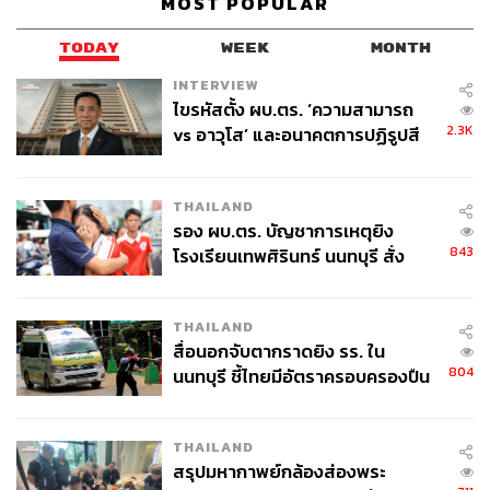
MOST POPULAR
TODAY
WEEK
MONTH
INTERVIEW
ไขรหัสตั้ง ผบ.ตร. ‘ความสามารถ
2.3K
vs อาวุโส’ และอนาคตการปฏิรูปสี
กากี กับ พล.ต.อ. เอก อังสนานนท์
THAILAND
รอง ผบ.ตร. บัญชาการเหตุยิง
843
โรงเรียนเทพศิรินทร์ นนทบุรี สั่ง
ค้นหา 2 รอบยืนยันไร้คนติดค้าง พบ
ศพปู่-ย่าที่บ้านพักผู้ก่อเหตุ
THAILAND
สื่อนอกจับตากราดยิง รร. ใน
804
นนทบุรี ชี้ไทยมีอัตราครอบครองปืน
สูงในระดับต้นของภูมิภาค
THAILAND
สรุปมหากาพย์กล้องส่องพระ