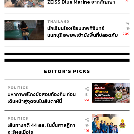
711
ZEISS Blue Marine จากสัญญา
ผลิต 8.3 ล้าน สู่ข้อพิพาท ‘มา
เวลล์ฯ’ ฟ้อง ‘โทน บางแค’ ผิดนัด
THAILAND
จ่ายหนี้-แอบระบุแบรนด์
นักเรียนโรงเรียนเทพศิรินทร์
709
นนทบุรี อพยพเข้ายังพื้นที่ปลอดภัย
ชั่วคราว หลังเหตุใช้อาวุธปืนภายใน
โรงเรียนคลี่คลาย
EDITOR'S PICKS
POLITICS
มหากาพย์โกงข้อสอบท้องถิ่น ก่อน
551
เดินหน้าสู่จุดจบในสัปดาห์นี้
POLITICS
เส้นทางคดี 44 สส. ในชั้นศาลฎีกา
191
จะรู้ผลเมื่อไร