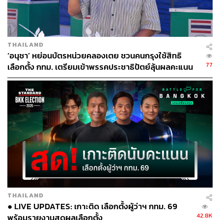
THAILAND
‘อนุชา’ หย่อนบัตรหน่วยคลองเตย ชวนคนกรุงใช้สิทธิ
77
เลือกตั้ง กทม. เตรียมเข้าพรรคประชาธิปัตย์ลุ้นผลคะแนน
เย็นนี้
THAILAND
● LIVE UPDATES: เกาะติด เลือกตั้งผู้ว่าฯ กทม. 69
42.8K
พร้อมรายงานสดผลเลือกตั้ง