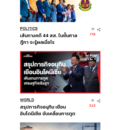
POLITICS
178
เส้นทางคดี 44 สส. ในชั้นศาล
ฎีกา จะรู้ผลเมื่อไร
WORLD
523
สรุปภารกิจอนุทิน เยือน
อินโดนีเซีย ขับเคลื่อนการทูต
เศรษฐกิจเชิงรุก ประกาศหุ้น
ส่วนยุทธศาสตร์ไทย –