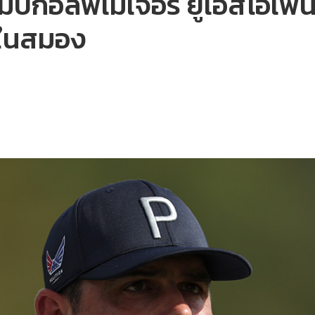
มป์กอล์ฟเมเจอร์ ยูเอสโอเพน
ลในสมอง