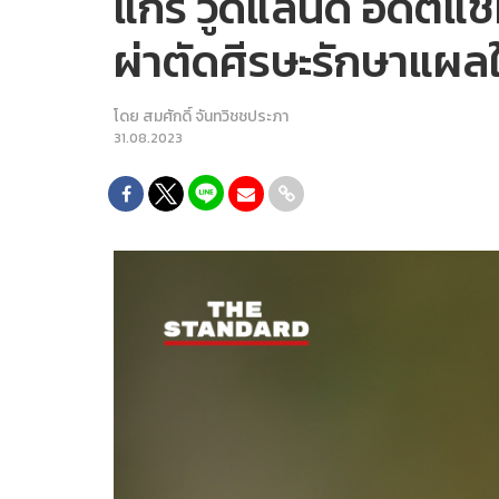
แกรี วูดแลนด์ อดีตแช
ผ่าตัดศีรษะรักษาแผ
โดย
สมศักดิ์ จันทวิชชประภา
31.08.2023