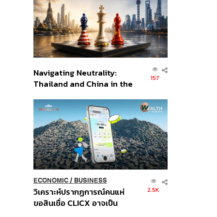
อินโดนีเซีย
Navigating Neutrality:
157
Thailand and China in the
Age of a New Global
Order
ECONOMIC
/
BUSINESS
2.5K
วิเคราะห์ปรากฏการณ์คนแห่
ขอสินเชื่อ CLICX อาจเป็น
เพียงยอดภูเขาน้ำแข็ง ของ