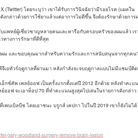
น X (Twitter) โดยระบุว่า เขาได้รับการวินิจฉัยว่ามีรอยโรค (แผลใน
ังกล่าวด้วยการใช้ยาแล้วแต่อาการไม่ดีขึ้น จึงต้องรักษาด้วยการผ
กษากับแพทย์ผู้เชี่ยวชาญหลายคนและหารือกับครอบครัวของผมแล้ว เร
วทางการรักษาที่ดีที่สุด
ยงข้างผม และขอบคุณมากสำหรับความรักและการสนับสนุนจากทุกคน”
ฟพีจีเอทัวร์ฤดูกาลที่ผ่านมา หลังกำลังจะจบฤดูกาลแบบไม่มีแชมป์ติ
็กซ์คัพ เพลย์ออฟ เป็นครั้งแรกตั้งแต่ปี 2012 อีกด้วย หลังทำคะแ
 เพลย์ออฟ จะเอาท็อป 70 ที่ทำคะแนนสูงสุดไปเล่นในรายการดังกล่าว
นที่เพบเบิลบีช โดยเอาชนะ บรูกส์ เคปกา ไปในปี 2019 เขาก็ยังไม่ได้
fer-gary-woodland-surgery-remove-brain-lesion