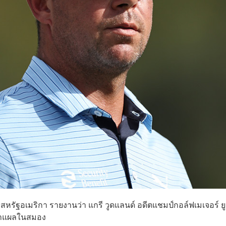
งสหรัฐอเมริกา รายงานว่า แกรี วูดแลนด์ อดีตแชมป์กอล์ฟเมเจอร์ ย
กษาแผลในสมอง