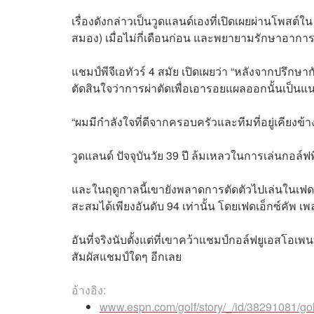
เรื่องดังกล่าวเป็นวูดแลนด์เองที่เปิดเผยผ่านโพสต์ใ
สมอง) เมื่อไม่กี่เดือนก่อน และพยายามรักษาอาการด
แชมป์พีจีเอทัวร์ 4 สมัย เปิดเผยว่า “หลังจากปรึ
ตัดสินใจว่าการผ่าตัดเพื่อเอารอยแผลออกนั้นเป็นแน
“ผมมีกำลังใจที่ดีจากครอบครัวและทีมที่อยู่เคี
วูดแลนด์ ปัจจุบันวัย 39 ปี ล้มเหลวในการเล่นกอล์
และในฤดูกาลนี้เขายังพลาดการตัดตัวไปเล่นในเฟดเอ
สะสมได้เพียงอันดับ 94 เท่านั้น โดยเฟดเอ็กซ์คัพ
อันที่จริงนับตั้งแต่ที่เขาคว้าแชมป์กอล์ฟยูเอสโอเพ
สัมผัสแชมป์ใดๆ อีกเลย
อ้างอิง:
www.espn.com/golf/story/_/id/38291081/gol