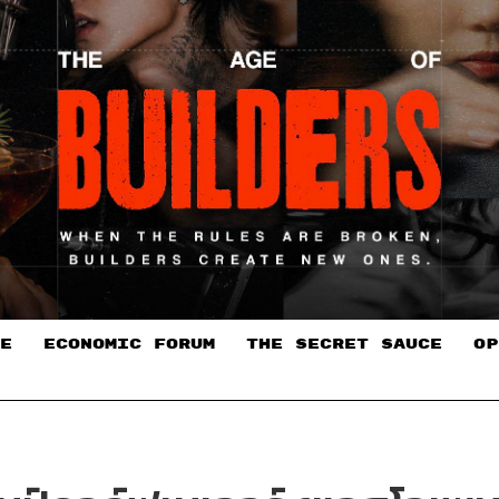
E
ECONOMIC FORUM
THE SECRET SAUCE​
OP