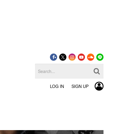
LOG IN
SIGN UP