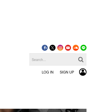
LOG IN
SIGN UP