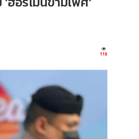
ม่ ‘ฮอร์โมนข้ามเพศ’
115