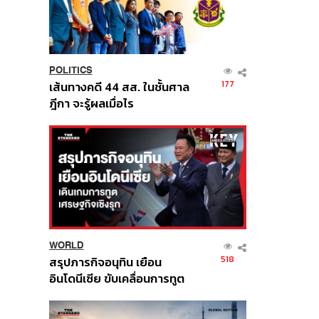
POLITICS
177
เส้นทางคดี 44 สส. ในชั้นศาล
ฎีกา จะรู้ผลเมื่อไร
WORLD
518
สรุปภารกิจอนุทิน เยือน
อินโดนีเซีย ขับเคลื่อนการทูต
เศรษฐกิจเชิงรุก ประกาศหุ้น
ส่วนยุทธศาสตร์ไทย –