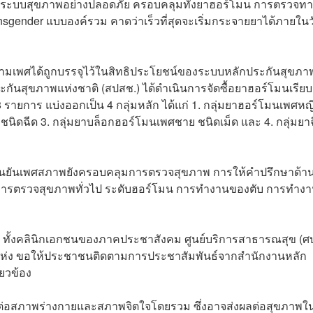
้าสู่ระบบสุขภาพอย่างปลอดภัย ครอบคลุมทั้งยาฮอร์โมน การตรวจท
sgender แบบองค์รวม คาดว่าเร็วที่สุดจะเริ่มกระจายยาได้ภายในวั
ข้ามเพศได้ถูกบรรจุไว้ในสิทธิประโยชน์ของระบบหลักประกันสุขภา
ะกันสุขภาพแห่งชาติ (สปสช.) ได้ดำเนินการจัดซื้อยาฮอร์โมนเรียบ
8 รายการ แบ่งออกเป็น 4 กลุ่มหลัก ได้แก่ 1. กลุ่มยาฮอร์โมนเพศหญ
ชนิดฉีด 3. กลุ่มยาบล็อกฮอร์โมนเพศชาย ชนิดเม็ด และ 4. กลุ่มยา
รยืนยันเพศสภาพยังครอบคลุมการตรวจสุขภาพ การให้คำปรึกษาด้า
ต่การตรวจสุขภาพทั่วไป ระดับฮอร์โมน การทำงานของตับ การทำง
ด ทั้งคลินิกเอกชนของภาคประชาสังคม ศูนย์บริการสาธารณสุข (ศ
่ง ขอให้ประชาชนติดตามการประชาสัมพันธ์จากสำนักงานหลัก
ยวข้อง
งต่อสภาพร่างกายและสภาพจิตใจโดยรวม ซึ่งอาจส่งผลต่อสุขภาพใ