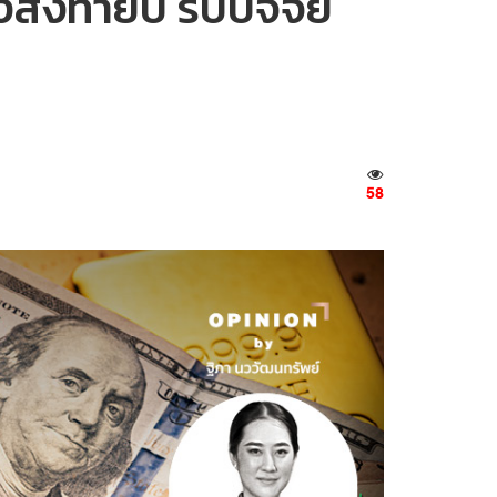
่งท้ายปี รับปัจจัย
58