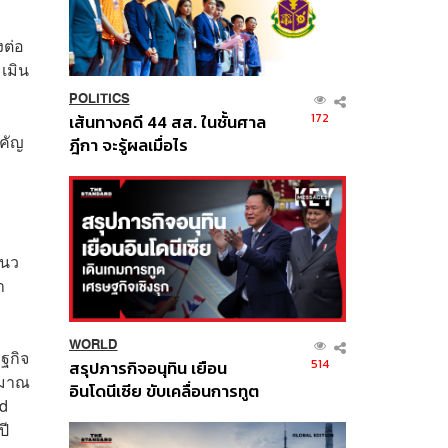
งต่อ
เมิน
POLITICS
172
เส้นทางคดี 44 สส. ในชั้นศาล
ำคัญ
ฎีกา จะรู้ผลเมื่อไร
แนว
ำ
WORLD
ฐกิจ
514
สรุปภารกิจอนุทิน เยือน
ะมาณ
อินโดนีเซีย ขับเคลื่อนการทูต
ed
เศรษฐกิจเชิงรุก ประกาศหุ้น
ปี
ส่วนยุทธศาสตร์ไทย –