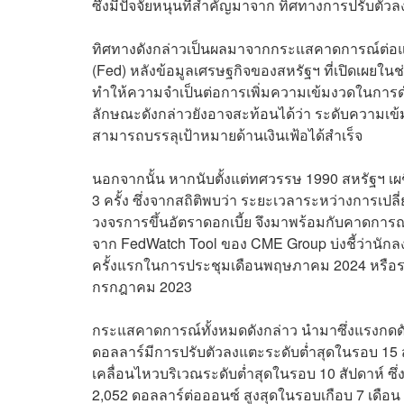
ซึ่งมีปัจจัยหนุนที่สำคัญมาจาก ทิศทางการปรับต
ทิศทางดังกล่าวเป็นผลมาจากกระแสคาดการณ์ต่อแ
(Fed) หลังข้อมูลเศรษฐกิจของสหรัฐฯ ที่เปิดเผยในช
ทำให้ความจำเป็นต่อการเพิ่มความเข้มงวดในการดำ
ลักษณะดังกล่าวยังอาจสะท้อนได้ว่า ระดับความเข้
สามารถบรรลุเป้าหมายด้านเงินเฟ้อได้สำเร็จ
นอกจากนั้น หากนับตั้งแต่ทศวรรษ 1990 สหรัฐฯ เผช
3 ครั้ง ซึ่งจากสถิติพบว่า ระยะเวลาระหว่างการเปลี่ย
วงจรการขึ้นอัตราดอกเบี้ย จึงมาพร้อมกับคาดการณ์
จาก FedWatch Tool ของ CME Group บ่งชี้ว่านักล
ครั้งแรกในการประชุมเดือนพฤษภาคม 2024 หรือราว 
กรกฎาคม 2023
กระแสคาดการณ์ทั้งหมดดังกล่าว นำมาซึ่งแรงกดด
ดอลลาร์มีการปรับตัวลงแตะระดับต่ำสุดในรอบ 15 ส
เคลื่อนไหวบริเวณระดับต่ำสุดในรอบ 10 สัปดาห์ ซึ
2,052 ดอลลาร์ต่อออนซ์ สูงสุดในรอบเกือบ 7 เดือน