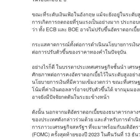
ขณะที่ระดับเงินเฟ้อในอังกฤษ แม้จะยังอยู่ในระดั
การเกิดการถดถอยที่รุนแรงเป็นอย่างมาก ประกอบก
ว่า ทั้ง ECB และ BOE อาจไม่ปรับขึ้นอัตราดอกเบี้ยเ
กระแสคาดการณ์ทั้งต่อการดำเนินนโยบายการเงินขอ
ต่อการปรับตัวขึ้นของราคาทองคำในปัจจุบัน
อย่างไรก็ดี ในบรรดาประเทศเศรษฐกิจชั้นนำ เศรษฐกิ
ศักยภาพต่อการคงอัตราดอกเบี้ยไว้ในระดับสูงอย่าง
นโยบายการเงินที่มีความเข้มงวดกว่า ขณะที่เศรษฐ
โน้มที่ค่าเงินดอลลาร์อาจปรับตัวขึ้นได้ จากมุมมอ
อาจยังมีปัจจัยกดดันในระยะข้างหน้า
ดังนั้น นอกจากมติอัตราดอกเบี้ยของธนาคารกลางช
ของประเทศดังกล่าวร่วมด้วย และสำหรับการดำเ
การภาวะเศรษฐกิจสหรัฐฯ ที่จะมาพร้อมกับมติอ
(FOMC) ครั้งสุดท้ายของปี 2023 ในคืนวันที่ 13 