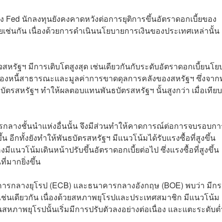
อง Fed นักลงทุนยังคงคาดหวังต่อการยุติการขึ้นอัตราดอกเบี้ยของ
ช่นกัน เนื่องด้วยการดำเนินนโยบายการเงินของประเทศเหล่านั้น 
สหรัฐฯ มีการเติบโตสูงสุด เช่นเดียวกันกับระดับอัตราดอกเบี้ยนโย
วของหนี้สาธารณะและมูลค่าการขาดดุลการคลังของสหรัฐฯ ซึ่งจากทั
ัตรสหรัฐฯ ทำให้ผลตอบแทนพันธบัตรสหรัฐฯ นั้นสูงกว่า เมื่อเทียบ
กลางชั้นนำแห่งอื่นนั้น จึงมีส่วนทำให้คาดการณ์ต่อการจบรอบการ
้น อีกทั้งยังทำให้พันธบัตรสหรัฐฯ มีแนวโน้มได้รับแรงซื้อที่สูงขึ้น
นวโน้มเดินหน้าปรับขึ้นอัตราดอกเบี้ยต่อไป ซึ่งแรงซื้อที่สูงขึ้น
มากยิ่งขึ้น
นาคารกลางยุโรป (ECB) และธนาคารกลางอังกฤษ (BOE) พบว่า มีก
เช่นเดียวกัน เนื่องด้วยสหภาพยุโรปและประเทศสมาชิก มีแนวโน้ม
หภาพยุโรปนั้นเริ่มมีการปรับตัวลงอย่างต่อเนื่อง และแตะระดับต่