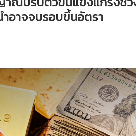
ณปรับตัวขึ้นแข็งแกร่งช่วงส
นำอาจจบรอบขึ้นอัตรา