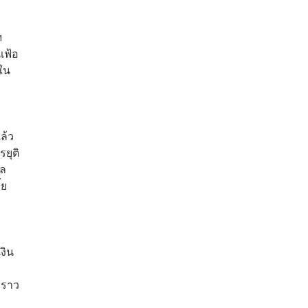
ฯ
เฟ้อ
ใน
ล้ว
รยุติ
ูล
้ย
งิน
่ราว