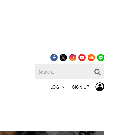
LOG IN
SIGN UP