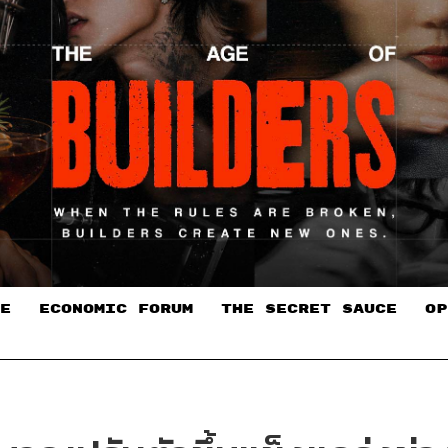
E
ECONOMIC FORUM
THE SECRET SAUCE​
OP