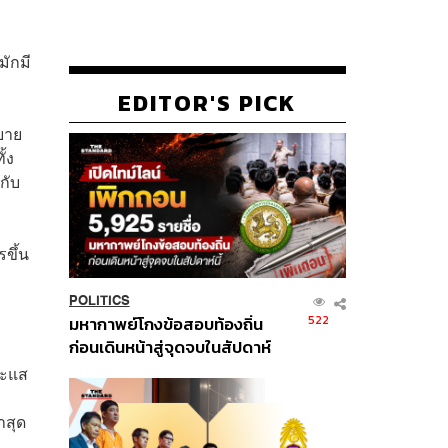
มักมี
EDITOR'S PICK
บาย
้ง
กับ
ขึ้น
POLITICS
522
มหากาพย์โกงข้อสอบท้องถิ่น
ก่อนเดินหน้าสู่จุดจบในสัปดาห์
นี้
ระแส
ำสุด