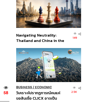
อินโดนีเซีย
Navigating Neutrality:
149
Thailand and China in the
Age of a New Global
Order
BUSINESS
/
ECONOMIC
2.5K
วิเคราะห์ปรากฏการณ์คนแห่
58
ขอสินเชื่อ CLICX อาจเป็น
เพียงยอดภูเขาน้ำแข็ง ของ