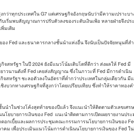
บสูงกว่าทุกประเทศใน G7 แต่เศรษฐกิจอังกฤษนับว่ามีความเปราะบา
ับเริ่มพบสัญญาณการปรับตัวลงของระดับเงินเฟ้อ หลายฝ่ายจึงประ
พิ่มเติม
ง Fed และธนาคารกลางชั้นนำแห่งอื่น จึงนับเป็นปัจจัยหนุนที่ส
จสหรัฐฯ ในปี 2024 ยังมีแนวโน้มเติบโตที่ดีกว่า ส่งผลให้ Fed มี
ยาวนานดังที่ Fed เคยส่งสัญญาณ ซึ่งในภาวะที่ Fed มีการดำเนิน
กิจสหรัฐฯ ชะลอตัวลงในอัตราที่ต่ำกว่าประเทศในกลุ่มเดียวกัน มี
งเชิงบวกทางเศรษฐกิจที่สูงกว่าโดยเปรียบเทียบ ซึ่งทำให้ราคาทองค
ั้นนำในช่วงโค้งสุดท้ายของปีแล้ว จึงแนะนำให้ติดตามตัวเลขเศรษ
นินนโยบายการเงินของ Fed แนะนำติดตามการเปิดเผยรายงานปร
ัตราดอกเบี้ยและผลการประชุมคณะกรรมการนโยบายการเงินของ F
ธันวาคม เพื่อประเมินแนวโน้มการดำเนินนโยบายการเงินของ Fed ใน