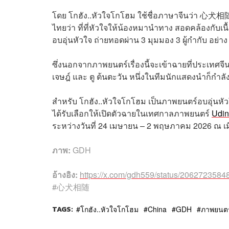
โดย โกฮัง..หัวใจโกโฮม ใช้ชื่อภาษาจีนว่า 心犬相随 
ไทยว่า ที่ที่หัวใจให้น้องหมานำทาง สอดคล้องกับเนื้
อบอุ่นหัวใจ ถ่ายทอดผ่าน 3 มุมมอง 3 ผู้กำกับ อย่า
ซึ่งนอกจากภาพยนตร์เรื่องนี้จะเข้าฉายที่ประเทศจีน
เจษฎ์ และ ตู ต้นตะวัน หนึ่งในทีมนักแสดงนำก็กำล
สำหรับ โกฮัง..หัวใจโกโฮม เป็นภาพยนตร์อบอุ่นหั
ได้รับเลือกให้เปิดตัวฉายในเทศกาลภาพยนตร์
Udin
ระหว่างวันที่ 24 เมษายน – 2 พฤษภาคม 2026 ณ เมื
ภาพ:
GDH
อ้างอิง:
https://x.com/gdh559/status/20627235
#心犬相随
TAGS:
โกฮัง..หัวใจโกโฮม
China
GDH
ภาพยนตร