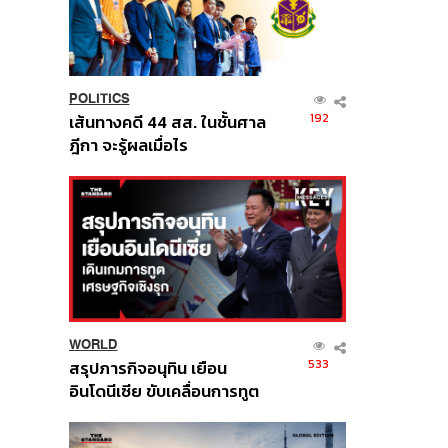
POLITICS
192
เส้นทางคดี 44 สส. ในชั้นศาล
ฎีกา จะรู้ผลเมื่อไร
WORLD
533
สรุปภารกิจอนุทิน เยือน
อินโดนีเซีย ขับเคลื่อนการทูต
เศรษฐกิจเชิงรุก ประกาศหุ้น
ส่วนยุทธศาสตร์ไทย –