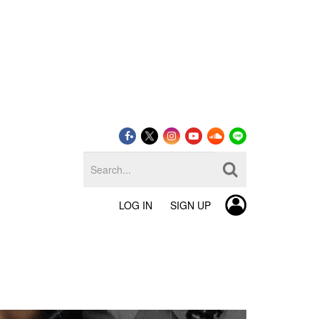
LOG IN
SIGN UP