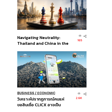
อินโดนีเซีย
Navigating Neutrality:
165
Thailand and China in the
Age of a New Global
Order
BUSINESS
/
ECONOMIC
2.6K
วิเคราะห์ปรากฏการณ์คนแห่
ขอสินเชื่อ CLICX อาจเป็น
เพียงยอดภูเขาน้ำแข็ง ของ