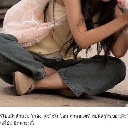
์ไปแล้วสำหรับ โกฮัง..หัวใจโกโฮม ภาพยนตร์ไทยฟีลกู๊ดอบอุ่นหัว
ที่ 26 มิถุนายนนี้