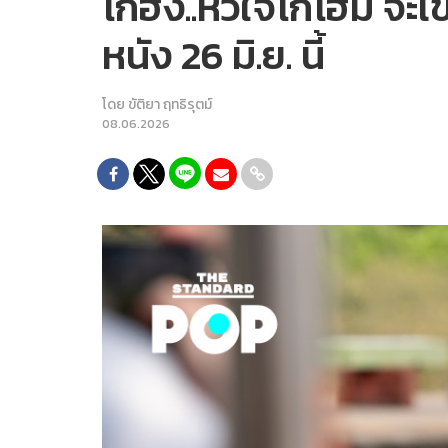
โกฮัง..หัวใจโกโฮม จ
หนัง 26 มิ.ย. นี้
โดย
ขัติยา ฤทธิรุตม์
08.06.2026