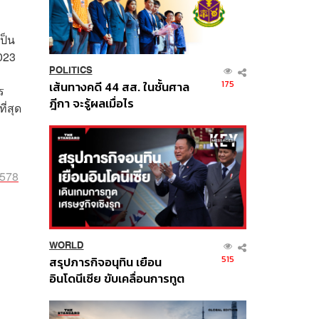
ป็น
2023
POLITICS
175
เส้นทางคดี 44 สส. ในชั้นศาล
ร
ฎีกา จะรู้ผลเมื่อไร
ี่สุด
6578
WORLD
515
สรุปภารกิจอนุทิน เยือน
อินโดนีเซีย ขับเคลื่อนการทูต
เศรษฐกิจเชิงรุก ประกาศหุ้น
ส่วนยุทธศาสตร์ไทย –