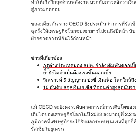
ทำให้เกิดวิกฤตด้านพลังงาน บวกกับภาวะอัตราเงินเฟ
สู่ภาวะถดถอย
ขณะเดียวกัน ทาง OECD ยังประเมินว่า การที่รัสเ
ฉุดรั้งให้เศรษฐกิจโลกซบเซายาวไปจนถึงปีหน้า นั
ฝ่ายคาดการณ์กันไว้ก่อนหน้า
ข่าวที่เกี่ยวข้อง
กูรูต่างประเทศมอง ธปท. กำลังเดิมพันดอกเบี
ย้ำยังไม่จำเป็นต้องเร่งขึ้นดอกเบี้ย
วิเคราะห์ 5 สัญญาณ บ่งชี้ เงินเฟ้อ โลกใกล้ถึ
10 อันดับ สกุลเงินเอเชีย ที่อ่อนค่าสูงสุดนับจ
แม้ OECD จะยังคงระดับคาดการณ์การเติบโตของเศรษ
เติบโตของเศรษฐกิจโลกในปี 2023 ลงมาอยู่ที่ 2.2%
ภูมิภาคที่เศรษฐกิจจะได้รับผลกระทบรุนแรงที่สุดก
รัสเซียกับยูเครน