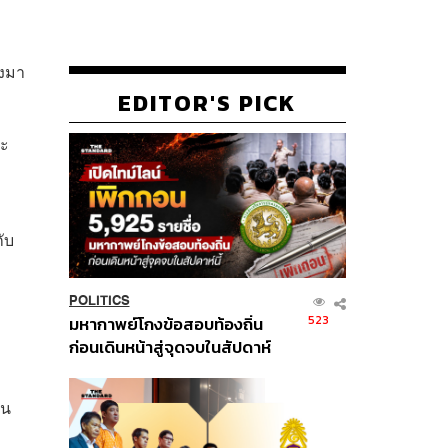
ลงมา
EDITOR'S PICK
จะ
ับ
POLITICS
523
มหากาพย์โกงข้อสอบท้องถิ่น
ก่อนเดินหน้าสู่จุดจบในสัปดาห์
นี้
่น