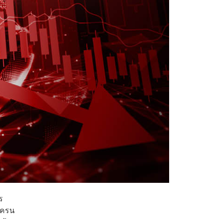
ร
ูเครน