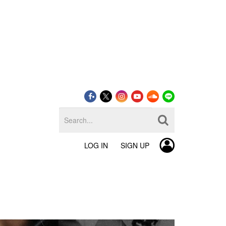
LOG IN
SIGN UP