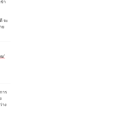
ข้า
ดี จะ
ลาย
คม’
์การ
ย
ว่าง