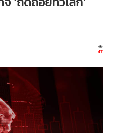
ิจ ‘ถดถอยทั่วโลก’
47