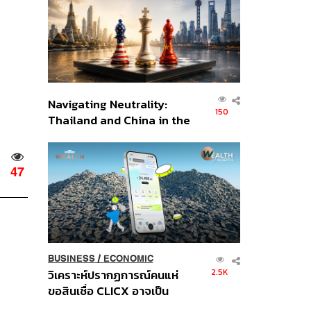
อินโดนีเซีย
Navigating Neutrality:
150
Thailand and China in the
Age of a New Global
Order
47
BUSINESS
/
ECONOMIC
2.5K
วิเคราะห์ปรากฏการณ์คนแห่
ขอสินเชื่อ CLICX อาจเป็น
เพียงยอดภูเขาน้ำแข็ง ของ