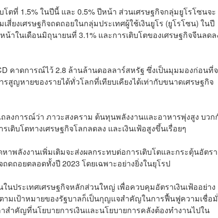
ตที่ 1.5% ในปีนี้ และ 0.5% ปีหน้า ส่วนเศรษฐกิจกลุ่มยูโรโซนจะ
ี่ยงเศรษฐกิจถดถอยในกลุ่มประเทศผู้ใช้เงินยูโร (ยูโรโซน) ในปี
น้าในเดือนมิถุนายนที่ 3.1% และการเติบโตของเศรษฐกิจจีนลด
CD คาดการณ์ไว้ 2.8 ล้านล้านดอลลาร์สหรัฐ ซึ่งเป็นมุมมองก่อนที่
การสูญหายของรายได้ทั่วโลกที่เทียบเคียงได้เท่ากับขนาดเศรษฐกิจ
ถลงการณ์ว่า ภาวะสงคราม ต้นทุนพลังงานและอาหารพุ่งสูง บวกก
รเติบโตทางเศรษฐกิจโลกลดลง และเงินเฟ้อสูงขึ้นเรื่อยๆ
หาพลังงานเพิ่มเติมจะส่งผลกระทบต่อการเติบโตและกระตุ้นอัตรา
ิจถดถอยตลอดทั้งปี 2023 โดยเฉพาะอย่างยิ่งในยุโรป
้นในประเทศเศรษฐกิจหลักส่วนใหญ่ เพื่อควบคุมอัตราเงินเฟ้ออย่าง
ตามเป้าหมายของรัฐบาลก็เป็นกุญแจสำคัญในการฟื้นฟูความเชื่อมั
งเวลาสำคัญที่นโยบายการเงินและนโยบายการคลังต้องทำงานไปใน