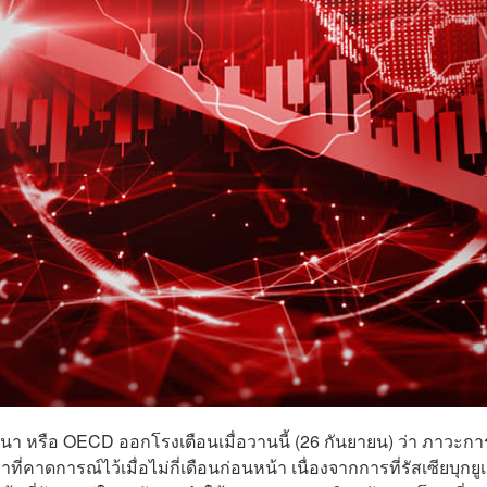
า หรือ OECD ออกโรงเตือนเมื่อวานนี้ (26 กันยายน) ว่า ภาวะกา
คาดการณ์ไว้เมื่อไม่กี่เดือนก่อนหน้า เนื่องจากการที่รัสเซียบุกย