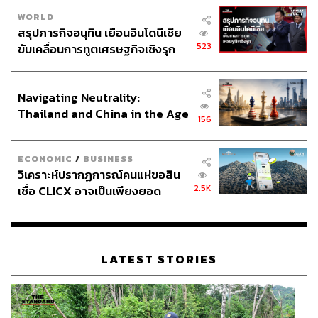
WORLD
สรุปภารกิจอนุทิน เยือนอินโดนีเซีย
523
ขับเคลื่อนการทูตเศรษฐกิจเชิงรุก
ประกาศหุ้นส่วนยุทธศาสตร์ไทย –
อินโดนีเซีย
Navigating Neutrality:
Thailand and China in the Age
156
of a New Global Order
ECONOMIC
/
BUSINESS
วิเคราะห์ปรากฏการณ์คนแห่ขอสิน
2.5K
เชื่อ CLICX อาจเป็นเพียงยอด
ภูเขาน้ำแข็ง ของปัญหาหนี้ครัว
เรือนไทยที่ถูกซุกไว้
LATEST STORIES