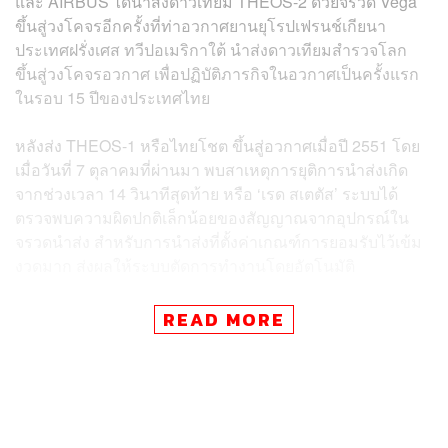
และ AIRBUS ได้นำส่งดาวเทียม THEOS-2 ด้วยจรวด Vega
ขึ้นสู่วงโคจรอีกครั้งที่ท่าอวกาศยานยุโรปเฟรนช์เกียนา
ประเทศฝรั่งเศส ทวีปอเมริกาใต้ นำส่งดาวเทียมสำรวจโลก
ขึ้นสู่วงโคจรอวกาศ เพื่อปฏิบัติภารกิจในอวกาศเป็นครั้งแรก
ในรอบ 15 ปีของประเทศไทย
หลังส่ง THEOS-1 หรือไทยโชต ขึ้นสู่อวกาศเมื่อปี 2551 โดย
เมื่อวันที่ 7 ตุลาคมที่ผ่านมา พบสาเหตุการยุติการนำส่งเกิด
จากช่วงเวลา 14 วินาทีสุดท้าย หรือ ‘เรด สเตตัส’ ระบบได้
ตรวจพบความผิดปกติเล็กน้อยของสัญญาณจากอุปกรณ์ใน
จรวดนำส่ง สำหรับการนำส่งที่ตั้งค่าเกณฑ์การยอมรับไว้เข้ม
งวดมาก ส่งผลให้ระบบตัดการทำงานโดยอัตโนมัติ
โดยได้วิเคราะห์ถึงที่มาและแก้ปัญหาแล้ว ภาพรวมเป็นไป
READ MORE
ด้วยความเรียบร้อยและไม่มีปัญหาเกิดขึ้น ทั้งนี้ ขอขอบคุณ
เศรษฐา ทวีสิน นายกรัฐมนตรี และรัฐมนตรีว่าการกระทรวง
การคลัง ที่ให้กำลังใจและสนับสนุนทุกอย่าง พร้อมขอ
ขอบคุณคนไทยทุกคนที่สนใจและให้ความสำคัญการนำส่ง
ดาวเทียม THEOS-2 ขึ้นสู่วงโคจรครั้งนี้