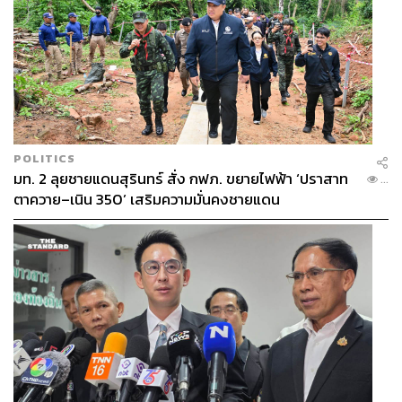
POLITICS
มท. 2 ลุยชายแดนสุรินทร์ สั่ง กฟภ. ขยายไฟฟ้า ‘ปราสาท
...
ตาควาย–เนิน 350’ เสริมความมั่นคงชายแดน