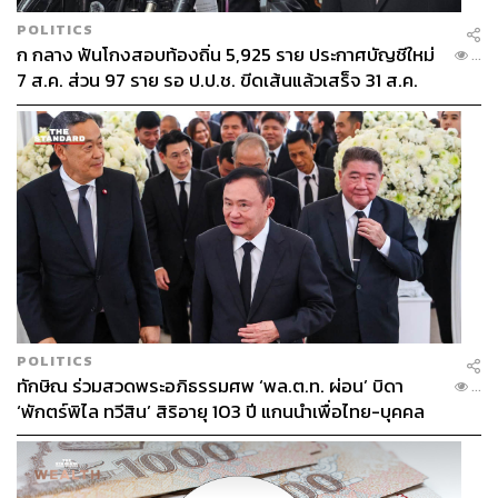
POLITICS
ก กลาง ฟันโกงสอบท้องถิ่น 5,925 ราย ประกาศบัญชีใหม่
...
7 ส.ค. ส่วน 97 ราย รอ ป.ป.ช. ขีดเส้นแล้วเสร็จ 31 ส.ค.
POLITICS
ทักษิณ ร่วมสวดพระอภิธรรมศพ ‘พล.ต.ท. ผ่อน’ บิดา
...
‘พักตร์พิไล ทวีสิน’ สิริอายุ 103 ปี แกนนำเพื่อไทย-บุคคล
หลากวงการร่วมอาลัย