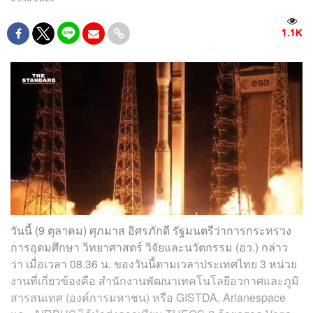
1.1K
วันนี้ (9 ตุลาคม) ศุภมาส อิศรภักดี
รัฐมนตรีว่าการกระทรวง
การอุดมศึกษา วิทยาศาสตร์ วิจัยและนวัตกรรม
(อว.) กล่าว
ว่า เมื่อเวลา 08.36 น. ของวันนี้ตามเวลาประเทศไทย 3 หน่วย
งานที่เกี่ยวข้องคือ สำนักงานพัฒนาเทคโนโลยีอวกาศและภูมิ
สารสนเทศ (องค์การมหาชน) หรือ GISTDA, Arianespace