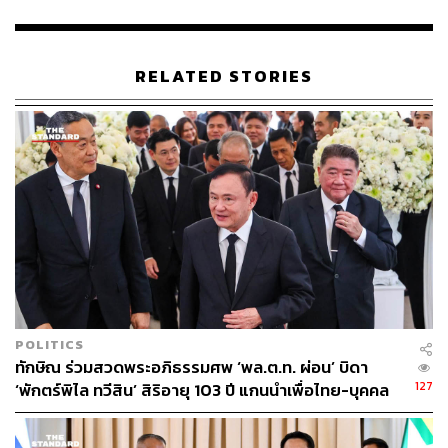
ประสบความสำเร็จ สามารถส่งดาวเทียม THEOS-2 ขึ้นสู่วง
โคจรได้เป็นผลสำเร็จ รัฐบาลมุ่งเน้นมาตลอดว่าจะใช้
วิทยาศาสตร์เทคโนโลยีและนวัตกรรมเป็นเครื่องมือในการ
RELATED STORIES
พัฒนาประเทศ และพัฒนาคุณภาพชีวิตให้กับพี่น้องประชาชน
ข้อมูลจากดาวเทียม THEOS-2 จะเป็นข้อมูลที่สำคัญใน
การนำไปพัฒนาและสร้างประโยชน์ได้อย่างเท่าเทียม ลด
ความเหลื่อมล้ำ เพื่อความเป็นอยู่ที่ดีของประชาชน เช่น ด้าน
การจัดการเกษตร, ด้านการจัดการเมือง, ด้าน
ทรัพยากรธรรมชาติและสิ่งแวดล้อม, ด้านการจัดการน้ำ,
ด้านการจัดการภัยพิบัติ รวมถึงด้านความมั่นคงด้วย
“ดาวเทียม THEOS-2 เป็นสมบัติของพี่น้องประชาชนชาวไทย
ทุกคน เป็นดาวเทียมที่บันทึกภาพได้รายละเอียดสูงมากถึง 50
เซนติเมตรต่อพิกเซล ซึ่งเป็นคุณสมบัติที่ล้ำค่ามากที่สุดใน
POLITICS
กลุ่มประเทศอาเซียน เทียบได้กับดาวเทียมที่มีรายละเอียดสูง
ทักษิณ ร่วมสวดพระอภิธรรมศพ ‘พล.ต.ท. ผ่อน’ บิดา
กับกลุ่มประเทศผู้นำระดับโลก จัดว่าเป็นโครงสร้างพื้นฐานที่
127
‘พักตร์พิไล ทวีสิน’ สิริอายุ 103 ปี แกนนำเพื่อไทย-บุคคล
สำคัญด้านวิทยาศาสตร์และเทคโนโลยีของประเทศที่เป็น
หลากวงการร่วมอาลัย
ความภาคภูมิใจของพวกเรา” เศรษฐากล่าว