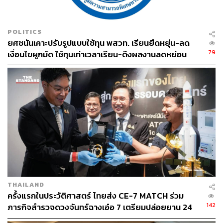
POLITICS
ยศชนันเคาะปรับรูปแบบใช้ทุน พสวท. เรียนยืดหยุ่น-ลด
1.1K
79
เงื่อนไขผูกมัด ใช้ทุนเท่าเวลาเรียน-ดึงผลงานลดหย่อน
เวลา ดันให้มีผลย้อนหลัง
ABOUT THE AUTHOR
THE STANDARD TEAM
กองบรรณาธิการ THE STANDARD
THAILAND
ครั้งแรกในประวัติศาสตร์ ไทยส่ง CE-7 MATCH ร่วม
142
ภารกิจสำรวจดวงจันทร์ฉางเอ๋อ 7 เตรียมปล่อยยาน 24
ส.ค.นี้