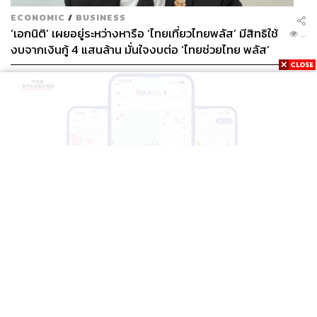
ECONOMIC
/
BUSINESS
‘เอกนิติ’ เผยอยู่ระหว่างหารือ ‘ไทยเที่ยวไทยพลัส’ มีสิทธิใช้
...
งบจากเงินกู้ 4 แสนล้าน มั่นใจงบต่อ ‘ไทยช่วยไทย พลัส’
เฟส 2 มีเพียงพอ
THAILAND
BTS-EBM-NBM จับมือแอปพลิเคชัน ViaBus ยกระดับ
...
การติดตามตำแหน่งรถไฟฟ้า 3 สายแบบเรียลไทม์