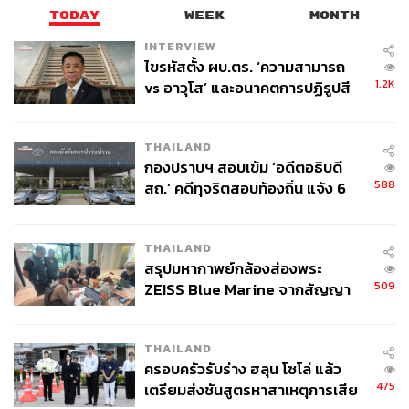
TODAY
WEEK
MONTH
INTERVIEW
ไขรหัสตั้ง ผบ.ตร. ‘ความสามารถ
1.2K
vs อาวุโส’ และอนาคตการปฏิรูปสี
กากี กับ พล.ต.อ. เอก อังสนานนท์
THAILAND
กองปราบฯ สอบเข้ม ‘อดีตอธิบดี
588
สถ.’ คดีทุจริตสอบท้องถิ่น แจ้ง 6
ข้อหาหนัก จ่อชง ป.ป.ช. 12 ส.ค. นี้
THAILAND
สรุปมหากาพย์กล้องส่องพระ
509
ZEISS Blue Marine จากสัญญา
ผลิต 8.3 ล้าน สู่ข้อพิพาท ‘มา
เวลล์ฯ’ ฟ้อง ‘โทน บางแค’ ผิดนัด
THAILAND
จ่ายหนี้-แอบระบุแบรนด์
ครอบครัวรับร่าง ฮลุน โซโล่ แล้ว
475
เตรียมส่งชันสูตรหาสาเหตุการเสีย