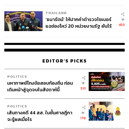
ชีวิต
THAILAND
‘ธนารัตน์’ ให้ปากคำตำรวจไซเบอร์
453
แฉช่องโหว่ 20 หน่วยงานรัฐ ยันไร้
นัยทางการเมือง
EDITOR'S PICKS
POLITICS
มหากาพย์โกงข้อสอบท้องถิ่น ก่อน
531
เดินหน้าสู่จุดจบในสัปดาห์นี้
POLITICS
เส้นทางคดี 44 สส. ในชั้นศาลฎีกา
178
จะรู้ผลเมื่อไร