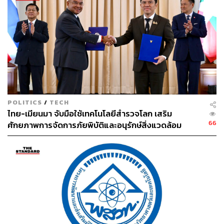
ทั้งนี้ ตนขอขอบคุณกระทรวงการอุดมศึกษา วิทยาศาสตร์
วิจัยและนวัตกรรม (อว.) และองค์การอวกาศของประเทศ คือ
GISTDA ที่ช่วยกันขับเคลื่อนและผลักดันวงการอวกาศของ
ประเทศไทยให้มีความก้าวหน้า ตนหวังว่า THEOS-2 จะเป็น
กลไกสำคัญที่ทำให้ประเทศไทยมีความก้าวล้ำทาง
เทคโนโลยีชั้นสูง เพื่อต่อยอดการพัฒนาเศรษฐกิจของประเทศ
ภาพ: GISTDA
POLITICS
/
TECH
ไทย-เมียนมา จับมือใช้เทคโนโลยีสำรวจโลก เสริม
TAGS:
ศุภมาส อิศรภักดี
เศรษฐา ทวีสิน
66
ศักยภาพการจัดการภัยพิบัติและอนุรักษ์สิ่งแวดล้อม
กระทรวงการอุดมศึกษา วิทยาศาสตร์ วิจัย และ
นวัตกรรม
GISTDA
ดาวเทียม
สำนักงานพัฒนาเทคโนโลยีอวกาศและภูมิสารสนเทศ
(องค์การมหาชน)
THEOS-2