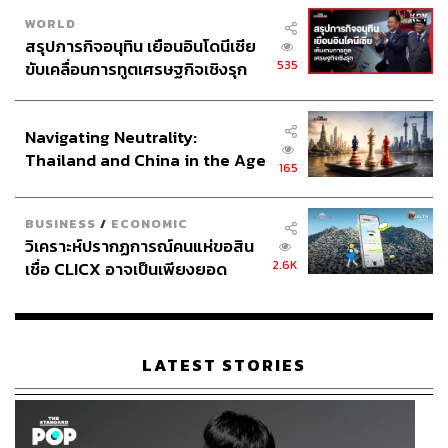
WORLD
สรุปภารกิจอนุทิน เยือนอินโดนีเซีย
535
ขับเคลื่อนการทูตเศรษฐกิจเชิงรุก
ประกาศหุ้นส่วนยุทธศาสตร์ไทย –
อินโดนีเซีย
Navigating Neutrality:
Thailand and China in the Age
165
of a New Global Order
BUSINESS
/
ECONOMIC
วิเคราะห์ปรากฏการณ์คนแห่ขอสิน
2.6K
เชื่อ CLICX อาจเป็นเพียงยอด
ภูเขาน้ำแข็ง ของปัญหาหนี้ครัว
เรือนไทยที่ถูกซุกไว้
LATEST STORIES