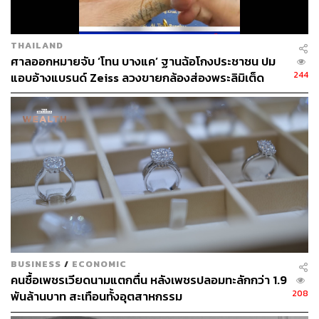
STANDARD
THAILAND
ศาลออกหมายจับ ‘โทน บางแค’ ฐานฉ้อโกงประชาชน ปม
244
แอบอ้างแบรนด์ Zeiss ลวงขายกล้องส่องพระลิมิเต็ด
BUSINESS
/
ECONOMIC
คนซื้อเพชรเวียดนามแตกตื่น หลังเพชรปลอมทะลักกว่า 1.9
208
พันล้านบาท สะเทือนทั้งอุตสาหกรรม