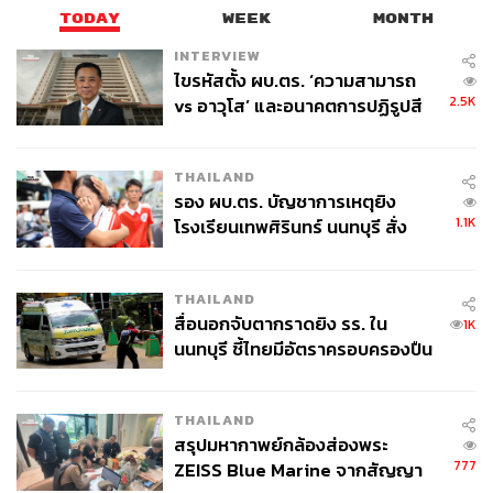
TODAY
WEEK
MONTH
INTERVIEW
ไขรหัสตั้ง ผบ.ตร. ‘ความสามารถ
2.5K
vs อาวุโส’ และอนาคตการปฏิรูปสี
กากี กับ พล.ต.อ. เอก อังสนานนท์
THAILAND
รอง ผบ.ตร. บัญชาการเหตุยิง
1.1K
โรงเรียนเทพศิรินทร์ นนทบุรี สั่ง
ค้นหา 2 รอบยืนยันไร้คนติดค้าง พบ
ศพปู่-ย่าที่บ้านพักผู้ก่อเหตุ
THAILAND
สื่อนอกจับตากราดยิง รร. ใน
1K
นนทบุรี ชี้ไทยมีอัตราครอบครองปืน
สูงในระดับต้นของภูมิภาค
THAILAND
สรุปมหากาพย์กล้องส่องพระ
777
ZEISS Blue Marine จากสัญญา