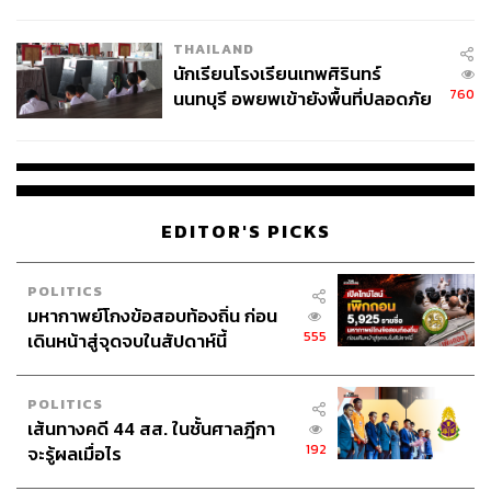
ผลิต 8.3 ล้าน สู่ข้อพิพาท ‘มา
เวลล์ฯ’ ฟ้อง ‘โทน บางแค’ ผิดนัด
THAILAND
จ่ายหนี้-แอบระบุแบรนด์
นักเรียนโรงเรียนเทพศิรินทร์
760
นนทบุรี อพยพเข้ายังพื้นที่ปลอดภัย
ชั่วคราว หลังเหตุใช้อาวุธปืนภายใน
โรงเรียนคลี่คลาย
EDITOR'S PICKS
POLITICS
มหากาพย์โกงข้อสอบท้องถิ่น ก่อน
555
เดินหน้าสู่จุดจบในสัปดาห์นี้
POLITICS
เส้นทางคดี 44 สส. ในชั้นศาลฎีกา
192
จะรู้ผลเมื่อไร