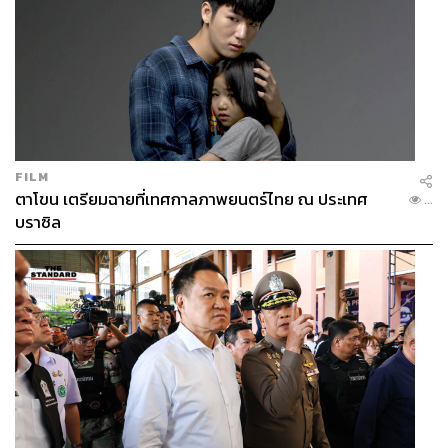
FILM
ตาโขน เตรียมฉายที่เทศกาลภาพยนตร์ไทย ณ ประเทศ
...
บราซิล