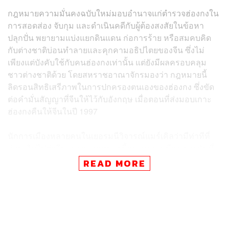
กฎหมายความมั่นคงฉบับใหม่มอบอำนาจแก่ตำรวจฮ่องกงใน
การสอดส่อง จับกุม และดำเนินคดีกับผู้ต้องสงสัยในข้อหา
ปลุกปั่น พยายามแบ่งแยกดินแดน ก่อการร้าย หรือสมคบคิด
กับต่างชาติบ่อนทำลายและคุกคามอธิปไตยของจีน ซึ่งไม่
เพียงแต่บังคับใช้กับคนฮ่องกงเท่านั้น แต่ยังมีผลครอบคลุม
ชาวต่างชาติด้วย โดยสหราชอาณาจักรมองว่า กฎหมายนี้
ลิดรอนสิทธิเสรีภาพในการปกครองตนเองของฮ่องกง ซึ่งขัด
ต่อคำมั่นสัญญาที่จีนให้ไว้กับอังกฤษ เมื่อตอนที่ส่งมอบเกาะ
ฮ่องกงคืนให้จีนในปี 1997
นักการเมืองหลายคนในเยอรมนีวิจารณ์แมร์เคิลว่ามีท่าทีที่
อ่อนเกินไปต่อจีน เพราะกฎหมายนี้กระทบพลเมืองเยอรมันที่
อาศัยอยู่ในฮ่องกงด้วย โดยก่อนหน้านี้กระทรวงการต่าง
READ MORE
ประเทศของเยอรมนีได้ออกประกาศเตือนพลเมืองไม่ให้โพสต์
แสดงความเห็นในประเด็นอ่อนไหวทางการเมืองในโซเชียลมี
เดีย เพราะอาจถูกทางการจับกุมได้
นอร์เบิร์ต รอตต์เยน สมาชิกพรรคคริสเตียน เดโมเครติก