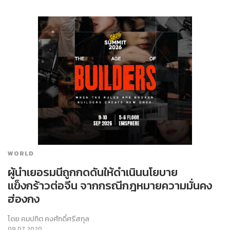
WORLD
ผู้นำเยอรมนีถูกกดดันให้ดำเนินนโยบาย
แข็งกร้าวต่อจีน จากกรณีกฎหมายความมั่นคง
ฮ่องกง
โดย
คมปทิต คงศักดิ์ศรีสกุล
09.07.2020