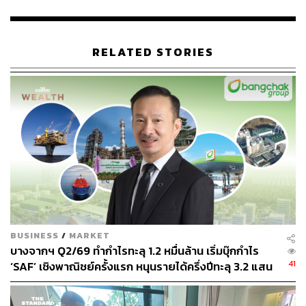
ท่าทีของแมร์เคิลเป็นด้านกลับกันของนโยบายของหลาย
ประเทศ รวมถึงสหรัฐฯ และสหราชอาณาจักร โดยก่อนหน้านี้
นายกรัฐมนตรี บอริส จอห์นสัน ได้ออกมาประณามการออก
RELATED STORIES
กฎหมายของจีน รวมทั้งเสนอมอบวีซ่าแก่พลเมืองฮ่องกง 3
ล้านคน ให้มาอาศัยในสหราชอาณาจักรได้ ขณะที่จีนตอบโต้
โดยการขู่ใช้มาตรการคว่ำบาตรต่อสหราชอาณาจักร
ส่วนสหรัฐฯ ได้ผ่านกฎหมายอนุมัติให้คว่ำบาตรธนาคารที่ทำ
ธุรกิจกับเจ้าหน้าที่จีนที่มีส่วนเกี่ยวข้องกับการผลักดัน
กฎหมายความมั่นคง ซึ่งเป็นอีกปมความขัดแย้งที่ทำให้ความ
สัมพันธ์ระหว่างจีนและสหรัฐฯ ตกต่ำและตึงเครียดมากขึ้นไป
อีก
BUSINESS
/
MARKET
พิสูจน์อักษร: ภาวิกา ขันติศรีสกุล
บางจากฯ Q2/69 ทำกำไรทะลุ 1.2 หมื่นล้าน เริ่มบุ๊กกำไร
อ้างอิง:
41
‘SAF’ เชิงพาณิชย์ครั้งแรก หนุนรายได้ครึ่งปีทะลุ 3.2 แสน
https://www.businessinsider.com/german-chancellor-
ล้าน
angela-merkel-accused-too-close-to-china-2020-7