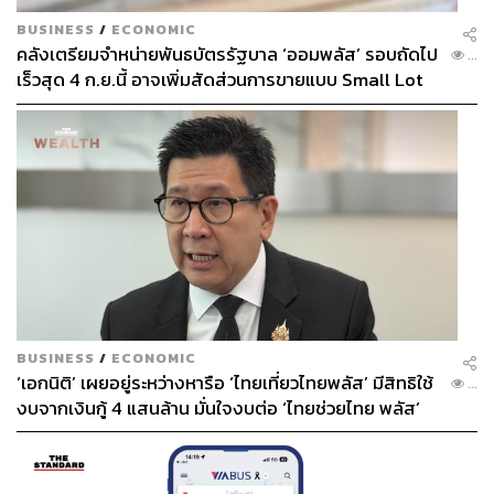
BUSINESS
/
ECONOMIC
คลังเตรียมจำหน่ายพันธบัตรรัฐบาล ‘ออมพลัส’ รอบถัดไป
...
เร็วสุด 4 ก.ย.นี้ อาจเพิ่มสัดส่วนการขายแบบ Small Lot
First มากขึ้น
BUSINESS
/
ECONOMIC
‘เอกนิติ’ เผยอยู่ระหว่างหารือ ‘ไทยเที่ยวไทยพลัส’ มีสิทธิใช้
...
งบจากเงินกู้ 4 แสนล้าน มั่นใจงบต่อ ‘ไทยช่วยไทย พลัส’
เฟส 2 มีเพียงพอ