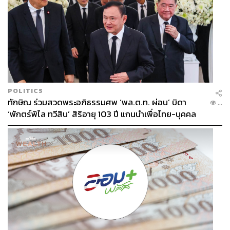
POLITICS
ทักษิณ ร่วมสวดพระอภิธรรมศพ ‘พล.ต.ท. ผ่อน’ บิดา
...
‘พักตร์พิไล ทวีสิน’ สิริอายุ 103 ปี แกนนำเพื่อไทย-บุคคล
หลากวงการร่วมอาลัย