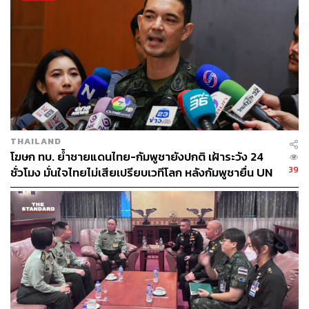
ไปหารือความเป็นไปได้ ในการอนุญาตให้มีการขนส่ง
สินค้า จุดผ่านแดนบางจุดที่ไม่มีปัญหาด้านความมั่นคง
อาจเริ่มดำเนินการที่จุดผ่านแดนถาวรจันทบุรีและตราด
พล.อ. ณัฐพลยังกล่าวถึงพัฒนาการสัมพันธ์การประชุม GBC
ครั้งนี้ คือ ฝ่ายกัมพูชาตอบรับในเรื่องที่ยังไม่เคยตอบรับ ได้แก่
การเก็บกู้ทุ่นระเบิด และการปราบปรามสแกมเมอร์ ซึ่งหน่วย
งานที่เกี่ยวข้องของไทยจะติดตามกับฝ่ายกัมพูชา ให้ดำเนิน
THAILAND
การตามที่ตกลงโดยเร็ว โดยการประชุม GBC ครั้งต่อไปจะ
โฆษก ทบ. ย้ำชายแดนไทย-กัมพูชายังปกติ เฝ้าระวัง 24
กำหนดขึ้นภายใน 30 วัน โดยมีฝ่ายไทยเป็นเจ้าภาพ
39
ชั่วโมง มั่นใจไทยไม่เสียเปรียบเวทีโลก หลังกัมพูชายื่น UN
รับรอง MOU43
พล.อ. ณัฐพลยังย้ำว่า ไทย-กัมพูชา ไม่อาจย้ายหนีจากกันได้
จึงมีความจำเป็นที่สองประเทศต้องแก้ไขปัญหาโดยสันติวิธี
เพื่อนำสันติภาพไปสู่ชายแดน และประชาชนทั้งสองประเทศ
จะได้กลับมาใช้ชีวิตปกติสุข
อย่าวไรก็ตาม วานนี้ (9 กันยายน) ตนได้รับทราบแนวทางจาก
อนุทิน ชาญวีรกูล นายกรัฐมนตรี ที่ได้เน้นย้ำเรื่องปกป้อง