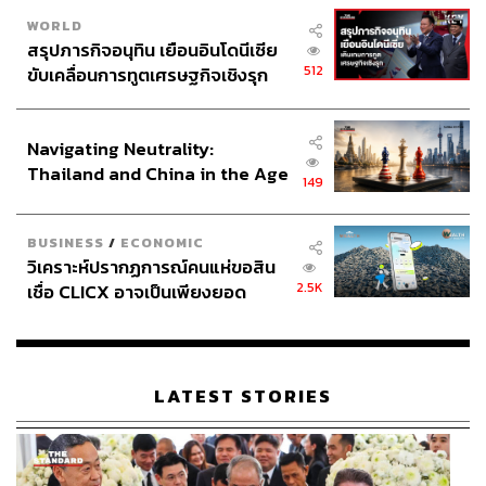
WORLD
สรุปภารกิจอนุทิน เยือนอินโดนีเซีย
512
ขับเคลื่อนการทูตเศรษฐกิจเชิงรุก
ประกาศหุ้นส่วนยุทธศาสตร์ไทย –
อินโดนีเซีย
Navigating Neutrality:
Thailand and China in the Age
149
of a New Global Order
BUSINESS
/
ECONOMIC
วิเคราะห์ปรากฏการณ์คนแห่ขอสิน
2.5K
เชื่อ CLICX อาจเป็นเพียงยอด
ภูเขาน้ำแข็ง ของปัญหาหนี้ครัว
เรือนไทยที่ถูกซุกไว้
LATEST STORIES