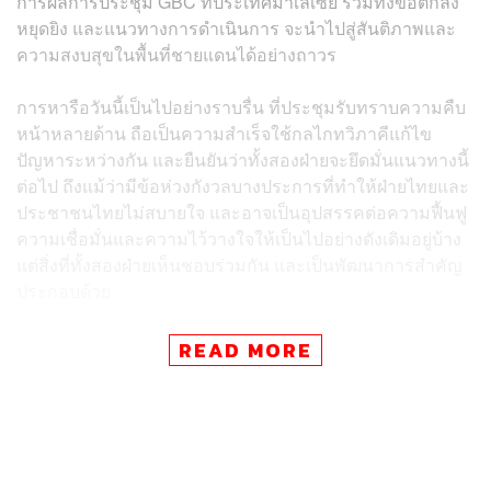
การผลการประชุม GBC ที่ประเทศมาเลเซีย รวมทั้งข้อตกลง
หยุดยิง และแนวทางการดำเนินการ จะนำไปสู่สันติภาพและ
ความสงบสุขในพื้นที่ชายแดนได้อย่างถาวร
การหารือวันนี้เป็นไปอย่างราบรื่น ที่ประชุมรับทราบความคืบ
หน้าหลายด้าน ถือเป็นความสำเร็จใช้กลไกทวิภาคีแก้ไข
ปัญหาระหว่างกัน และยืนยันว่าทั้งสองฝ่ายจะยึดมั่นแนวทางนี้
ต่อไป ถึงแม้ว่ามีข้อห่วงกังวลบางประการที่ทำให้ฝ่ายไทยและ
ประชาชนไทยไม่สบายใจ และอาจเป็นอุปสรรคต่อความฟื้นฟู
ความเชื่อมั่นและความไว้วางใจให้เป็นไปอย่างดังเดิมอยู่บ้าง
แต่สิ่งที่ทั้งสองฝ่ายเห็นชอบร่วมกัน และเป็นพัฒนาการสำคัญ
ประกอบด้วย
การถอนอาวุธหนักและยุทโธปกรณ์ทำลายล้างสูงออก
READ MORE
จากพื้นที่ชายแดนกลับสู่ที่ตั้งปกติ โดยฝ่ายเลขานุการ
GBC และ RBC จะหารือกันภายใน 3 สัปดาห์ เพื่อจัดทำ
แผนดำเนินการและเริ่มเคลื่อนย้ายกำลังตามกรอบเวลา
ที่กำหนด โดยให้คณะผู้สังเกตการณ์ (IOT) มาร่วม
สังเกตการณ์