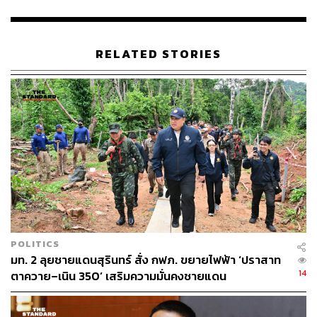
กันยายนที่จังหวัดสระแก้ว
การบริหารจัดการพื้นที่ชายแดน โดยเฉพาะกรณีบ้าน
RELATED STORIES
หนองจาน จังหวัดสระแก้ว โดยที่ประชุมได้มอบหมาย
ให้ คณะกรรมาธิการเขตแดนร่วม (JBC) ไทย-กัมพูชา
หารือเพื่อให้เกิดความชัดเจนเกี่ยวกับพื้นที่ดังกล่าว และ
ให้คณะกรรมการชายแดนส่วนภูมิภาค (RBC) หารือ
แนวทางการบริหารจัดการบนพื้นฐานผลการหารือใน
กรอบ JBC โดยให้ผู้ว่าราชการจังหวัดสระแก้ว และผู้
ว่าฯจังหวัดบันเตียเมียนเจย ประสานงานกันเพื่อการ
บริหารจัดการสถานการณ์ ให้เกิดความสงบเรียบร้อย
ทั้งนี้ หากโมเดลนี้ประสบความสำเร็จ จะนำไปใช้
บริหารจัดการพื้นที่อื่น ซึ่งมีปัญหาในลักษณะเดียวกัน
POLITICS
มท. 2 ลุยชายแดนสุรินทร์ สั่ง กฟภ. ขยายไฟฟ้า ‘ปราสาท
14
ตาควาย–เนิน 350’ เสริมความมั่นคงชายแดน
หารือการผ่อนปรนผ่านแดนบางประเภท บางจุด และ
ระหว่างที่สถานการณ์ไม่เป็นปกติ เพื่อลดผลกระทบภาค
ธุรกิจ การขนส่งข้ามแดน โดยมอบหมายให้กลไก RBC