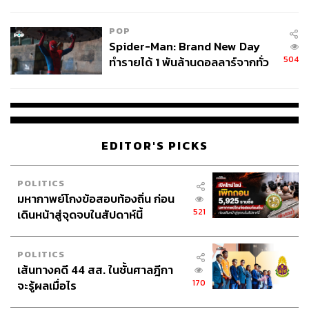
ข้อหาหนัก จ่อชง ป.ป.ช. 12 ส.ค. นี้
POP
Spider-Man: Brand New Day
504
ทำรายได้ 1 พันล้านดอลลาร์จากทั่ว
โลกภายใน 6 วัน
EDITOR'S PICKS
POLITICS
มหากาพย์โกงข้อสอบท้องถิ่น ก่อน
521
เดินหน้าสู่จุดจบในสัปดาห์นี้
POLITICS
เส้นทางคดี 44 สส. ในชั้นศาลฎีกา
170
จะรู้ผลเมื่อไร