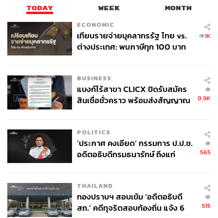
ข้อตกลงหยุดยิง
TODAY
WEEK
MONTH
ECONOMIC
เทียบรายจ่ายบุคลากรรัฐ ไทย vs.
1K
ต่างประเทศ: พบภาษีทุก 100 บาท
ของคนไทยใช้ไปกับข้าราชการเฉียด
40 บาท
BUSINESS
แบงก์ไร้สาขา CLICX ปิดรับสมัคร
198
0.9K
สินเชื่อชั่วคราว พร้อมส่งสัญญาณ
เตือนกลุ่มกู้เงินผิดวัตถุประสงค์-ให้
ข้อมูลเท็จ เตรียมดำเนินคดีเด็ดขาด
ABOUT THE AUTHOR
POLITICS
THE STANDARD TEAM
‘ประภาศ คงเอียด’ กรรมการ ป.ป.ช.
กองบรรณาธิการ THE STANDARD
565
อดีตอธิบดีกรมธนารักษ์ ถึงแก่
อนิจกรรม
THAILAND
กองปราบฯ สอบเข้ม ‘อดีตอธิบดี
515
สถ.’ คดีทุจริตสอบท้องถิ่น แจ้ง 6