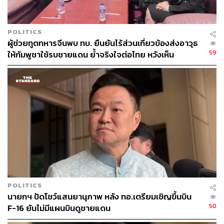
อธิปไตยต้องมาเป็นอันดับแรก และให้ความสำคัญกับบทบาท
กองทัพในการป้องกันประเทศ พร้อมให้ดูแลความเป็นอยู่ของ
พี่น้องประชาชน ซึ่งตนมีวิธีที่จะบริหารจัดการ โดยแบ่งโซน
POLITICS
พื้นที่ตามความตึงเครียดของสถานการณ์ตามลำดับ
ผู้ช่วยทูตทหารจีนพบ ทบ. ยืนยันไร้ส่วนเกี่ยวข้องส่งอาวุธ
59
ให้กัมพูชาใช้รบชายแดน ย้ำจริงใจต่อไทย หวังเห็น
โซนที่ 1 มีความตึงเครียดสูงสูงคือพื้นที่กองทัพภาคที่ 2
ทางออกสันติวิธี
คือ อุบลราชธานี ศรีสะเกษ สุรินทร์ บุรีรัมย์
โซนที่ 2 คือ สระแก้ว พื้นที่ความรับผิดชอบของ กองทัพ
ภาคที่1
โซนที่ 3 คือ จันทบุรีและตราด มีความตึงเครียดน้อย
กว่าจุดอื่น
การแบ่งโซนดังกล่าว นำมาซึ่งแนวความคิดในการผ่อนผัน
โดยจะเริ่มดำเนินการในโซนที่ 3 ก่อน และมอบหมายให้กอง
กำลัง จันทบุรี-ตราด ไปพิจารณาดำเนินการ เพราะเป็น
POLITICS
มาตรการทางด้านความมั่นคง โดยให้ประสานงานในพื้นที่
นายกฯ ปัดโชว์แสนยานุภาพ หลัง ทอ.เตรียมเชิญขึ้นบิน
กับ กรมศุลกากร กระทรวงพาณิชย์ และอุตสาหกรรม
50
F-16 ยันไม่มีแผนบินดูชายแดน
สนับสนุนข้อมูลเพื่อเป็นแนวทางที่นำมาเจรจากัน