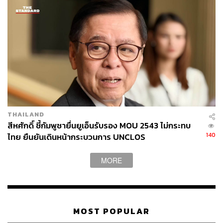
พล.อ. ณัฐพลกล่าวอีกว่า ก่อนการประชุมตนได้หารือกับ
พล.อ. เตีย เซยฮา รองนายกรัฐมนตรี และรัฐมนตรีว่าการ
กระทรวงกลาโหม กัมพูชา แบบ four eyes ถึงประเด็นสาสน์
ของ ฮุน มาเนต นายกรัฐมนตรีของกัมพูชาที่ส่งถึง อนุทิน
นายกรัฐมนตรีของไทย ในการแสดงความยินดีต่ออนุทิน โดย
ข้อความแสดงถึงท่าทีซึ่งจะนำไปสู่การคลี่คลายสถานการณ์
และนายกฯ จึงอยากทราบแนวทางความคืบหน้าในการหารือ
ในวันนี้
THAILAND
“ผมได้คุยกับท่านเตีย เซยฮา ว่าประเด็นที่ต้องแก้ไขของบ้าน
สีหศักดิ์ ชี้กัมพูชายื่นยูเอ็นรับรอง MOU 2543 ไม่กระทบ
เราในวันนี้คือเรื่องการเก็บกู้วัตถุระเบิด กับบ้านหนองจานขอ
140
ไทย ยืนยันเดินหน้ากระบวนการ UNCLOS
ความกรุณาให้ทางกัมพูชาตอบรับในเรื่องนี้ด้วย ซึ่งผลการ
ประชุมได้รับการตอบรับเป็นอย่างดีจากกัมพูชา อย่างไรก็ตาม
MORE
ก็ต้องติดตามความจริงใจของกัมพูชาในการดำเนินการตาม
ผลการประชุมวันนี้”
TAGS:
ณัฐพล นาคพาณิชย์
ทุ่นระเบิด
MOST POPULAR
ชายแดนไทย-กัมพูชา
สถานการณ์ไทย-กัมพูชา