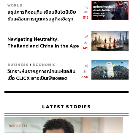
WORLD
สรุปภารกิจอนุทิน เยือนอินโดนีเซีย
512
ขับเคลื่อนการทูตเศรษฐกิจเชิงรุก
ประกาศหุ้นส่วนยุทธศาสตร์ไทย –
อินโดนีเซีย
Navigating Neutrality:
Thailand and China in the Age
149
of a New Global Order
BUSINESS
/
ECONOMIC
วิเคราะห์ปรากฏการณ์คนแห่ขอสิน
2.5K
เชื่อ CLICX อาจเป็นเพียงยอด
ภูเขาน้ำแข็ง ของปัญหาหนี้ครัว
เรือนไทยที่ถูกซุกไว้
LATEST STORIES