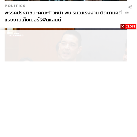
POLITICS
พรรคประชาชน-คณะก้าวหน้า พบ รมว.แรงงาน ติดตามคดี
...
แรงงานเก็บเบอร์รีฟินแลนด์
THAILAND
โฆษก ทบ. ย้ำชายแดนไทย-กัมพูชายังปกติ เฝ้าระวัง 24
...
ชั่วโมง มั่นใจไทยไม่เสียเปรียบเวทีโลก หลังกัมพูชายื่น UN
รับรอง MOU43