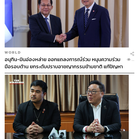
WORLD
อนุทิน-มินอ่องหล่าย ออกแถลงการณ์ร่วม หนุนความร่วม
...
มือรอบด้าน ยกระดับปราบอาชญากรรมข้ามชาติ แก้ปัญหา
หมอกควัน-มลพิษทางน้ำ