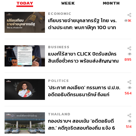
TODAY
WEEK
MONTH
ECONOMIC
เทียบรายจ่ายบุคลากรรัฐ ไทย vs.
1K
ต่างประเทศ: พบภาษีทุก 100 บาท
ของคนไทยใช้ไปกับข้าราชการเฉียด
40 บาท
BUSINESS
แบงก์ไร้สาขา CLICX ปิดรับสมัคร
895
สินเชื่อชั่วคราว พร้อมส่งสัญญาณ
เตือนกลุ่มกู้เงินผิดวัตถุประสงค์-ให้
ข้อมูลเท็จ เตรียมดำเนินคดีเด็ดขาด
POLITICS
‘ประภาศ คงเอียด’ กรรมการ ป.ป.ช.
564
อดีตอธิบดีกรมธนารักษ์ ถึงแก่
อนิจกรรม
THAILAND
กองปราบฯ สอบเข้ม ‘อดีตอธิบดี
514
สถ.’ คดีทุจริตสอบท้องถิ่น แจ้ง 6
ข้อหาหนัก จ่อชง ป.ป.ช. 12 ส.ค. นี้