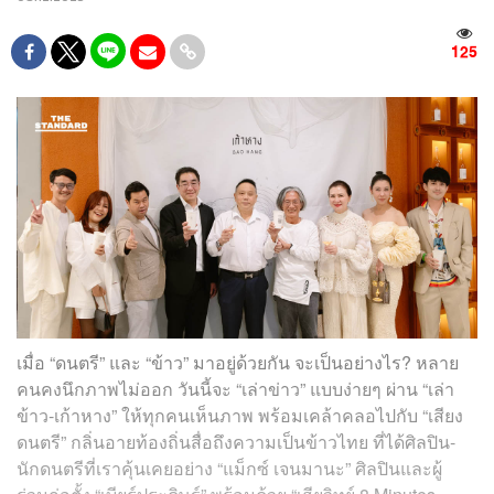
125
เมื่อ “ดนตรี” และ “ข้าว” มาอยู่ด้วยกัน จะเป็นอย่างไร? หลาย
คนคงนึกภาพไม่ออก วันนี้จะ “เล่าข่าว” แบบง่ายๆ ผ่าน “เล่า
ข้าว-เก้าหาง” ให้ทุกคนเห็นภาพ พร้อมเคล้าคลอไปกับ “เสียง
ดนตรี” กลิ่นอายท้องถิ่นสื่อถึงความเป็นข้าวไทย ที่ได้ศิลปิน-
นักดนตรีที่เราคุ้นเคยอย่าง “แม็กซ์ เจนมานะ” ศิลปินและผู้