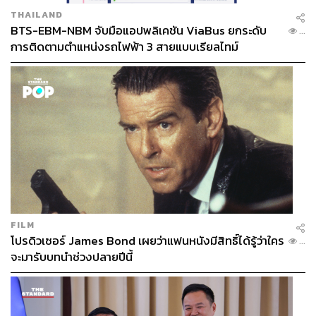
THAILAND
BTS-EBM-NBM จับมือแอปพลิเคชัน ViaBus ยกระดับ
...
การติดตามตำแหน่งรถไฟฟ้า 3 สายแบบเรียลไทม์
FILM
โปรดิวเซอร์ James Bond เผยว่าแฟนหนังมีสิทธิ์ได้รู้ว่าใคร
...
จะมารับบทนำช่วงปลายปีนี้