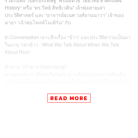
ร่วมก่อตั้ง “เบียร์ประดิษฐ์” พร้อมด้วย “เฮียวิทย์ 8 Minutes
History” หรือ “ดร.วิทย์ สิทธิเวคิน” เจ้าพ่อสายเล่า
ประวัติศาสตร์ และ “อาจารย์ธเนศ วงศ์ยานนาวา” เจ้าของ
ฉายา “เจ้าพ่อโพสต์โมเดิร์น” กับ
In Conversation เจาะลึกเรื่อง “ข้าว” และประวัติความเป็นมา
ในงาน “เล่าข้าว : What We Talk About When We Talk
About Rice”
ตำนาน “เก้าหาง (Gao Hang)”
นานมาแล้วเรามีสุนัขวิเศษเก้าหาง ที่สามารถเหาะเหินเดิน
อากาศได้เป็นเพื่อนคู่ใจ มันลอบขึ้นไปบนฟ้าแล้วใช้หางทั้งเก้า
ตวัดกองข้าว ที่เหล่าเทวดาเก็บไว้
แต่ “ตัวฟ้า” หรือ “แถน” เห็นเหตุการณ์
READ MORE
จึงหยิบขวานมาขว้างใส่เจ้าสุนัขวิเศษถึงแปดครั้ง
เหลือเพียงหางเดียวไม่สามารถโบยบินได้อีกต่อไป
แต่หางเดียวนั้นก็เต็มไปด้วยเมล็ดพันธุ์จากสรวงสวรรค์
และมนุษย์ก็เริ่มสามารถเพาะปลูกข้าวได้นับจากนั้นมา