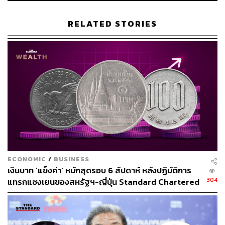
ธีระชัย ภูวนาถนรานุบาล อดีตรัฐมนตรีว่าการกระทรวงการ
คลัง รองผู้ว่าการ ธนาคารแห่งประเทศไทย และประธาน
RELATED STORIES
คณะกรรมการด้านวิชาการ พรรคพลังประชารัฐ กล่าวใน
รายการ Morning Wealth ของ THE STANDARD WEALTH
ว่า ห่วงว่าการออก G-Token จะผิดกฎหมาย เนื่องจากตาม แม้
พ.ร.บ.หนี้สาธารณะ เปิดช่องให้รัฐบาลกู้เงินในรูปแบบสัญญา
ตราสารหนี้ หรือวิธีการอื่นใดที่คณะรัฐมนตรีอนุญาต แต่ใน
ความเห็นส่วนตัว มองว่า คำว่า ‘วิธีการอื่นใด’ โดนบังคับด้วย
คำที่มาข้างหน้า คือต้องอยู่ในรูปแบบสัญญา หรือตราสารหนี้
“นอกจากนี้ ในกฎหมายฉบับนี้ยังมีนิยามเกี่ยวกับสัญญา หรือ
ตราสารหนี้ต่างๆ แต่ถามว่ามีนิยามเกี่ยวกับโทเคนไหม คำ
ตอบคือ ‘ไม่มี’ และพอไปดูนิยามของคำว่า ‘โทเคน’ ใน
ECONOMIC
/
BUSINESS
พ.ร.ก.สินทรัพย์ดิจิทัล ก็พบว่าแปลว่า สัญลักษณ์ ไม่ใช่ตัวจริง
เงินบาท ‘แข็งค่า’ หนักสุดรอบ 6 สัปดาห์ หลังปฏิบัติการ
สะท้อนว่า มีปัญหาคือ โทเคนจะกลายเป็นเงาของตราสารหนี้
304
แทรกแซงเยนของสหรัฐฯ-ญี่ปุ่น Standard Chartered
ที่รัฐบาลควรจะต้องออก”
เปิดเป้าสิ้นปีนี้จ่อแข็งต่อแตะ 32.50 บาทต่อดอลลาร์
ดังนั้น G-Token จึงอาจผิดกฎหมายเนื่องจาก พ.ร.บ.หนี้