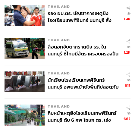
THAILAND
รอง ผบ.ตร. บัญชาการเหตุยิง
1.4K
โรงเรียนเทพศิรินทร์ นนทบุรี สั่ง
ค้นหา 2 รอบยืนยันไร้คนติดค้าง พบ
ศพปู่-ย่าที่บ้านพักผู้ก่อเหตุ
THAILAND
สื่อนอกจับตากราดยิง รร. ใน
1.2K
นนทบุรี ชี้ไทยมีอัตราครอบครองปืน
สูงในระดับต้นของภูมิภาค
THAILAND
นักเรียนโรงเรียนเทพศิรินทร์
815
นนทบุรี อพยพเข้ายังพื้นที่ปลอดภัย
ชั่วคราว หลังเหตุใช้อาวุธปืนภายใน
โรงเรียนคลี่คลาย
THAILAND
คืบหน้าเหตุยิงโรงเรียนเทพศิรินทร์
667
นนทบุรี ดับ 6 ศพ โฆษก ตร. เร่ง
สอบปมขโมยปืนปู่ก่อเหตุ