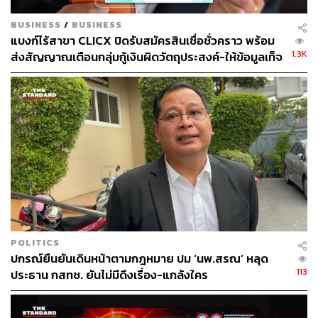
BUSINESS
/
BUSINESS
แบงก์ไร้สาขา CLICX ปิดรับสมัครสินเชื่อชั่วคราว พร้อม
1.3K
ส่งสัญญาณเตือนกลุ่มกู้เงินผิดวัตถุประสงค์-ให้ข้อมูลเท็จ
364
เตรียมดำเนินคดีเด็ดขาด
ABOUT THE AUTHOR
วาราดา ทองจำนงค์
Content Creator สำนักข่าว THE
STANDARD WEALTH
POLITICS
ปกรณ์ยืนยันเดินหน้าตามกฎหมาย ปม ‘นพ.สรณ’ หลุด
113
ประธาน กสทช. ยันไม่มีดึงเรื่อง-แกล้งใคร