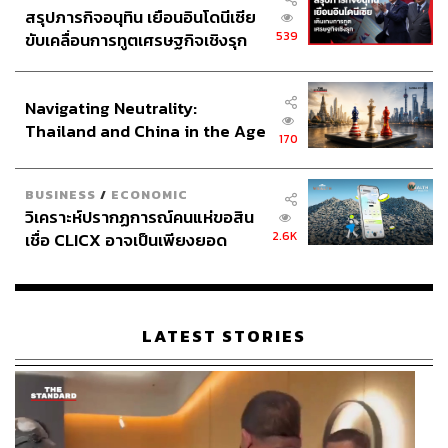
สรุปภารกิจอนุทิน เยือนอินโดนีเซีย
539
ขับเคลื่อนการทูตเศรษฐกิจเชิงรุก
ประกาศหุ้นส่วนยุทธศาสตร์ไทย –
อินโดนีเซีย
Navigating Neutrality:
Thailand and China in the Age
170
of a New Global Order
BUSINESS
/
ECONOMIC
วิเคราะห์ปรากฏการณ์คนแห่ขอสิน
2.6K
เชื่อ CLICX อาจเป็นเพียงยอด
ภูเขาน้ำแข็ง ของปัญหาหนี้ครัว
เรือนไทยที่ถูกซุกไว้
LATEST STORIES