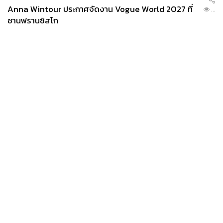
Anna Wintour ประกาศจัดงาน Vogue World 2027 ที่
...
ซานฟรานซิสโก
News
Wealth
Pop
Podcast
Video
Now
Opinion
Careers
Events
Privacy
About
Contact
Policy
FOR
ADVERTISING
MEMBERSHIP