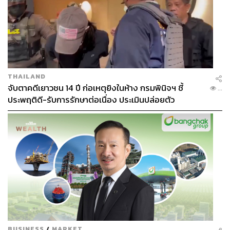
THAILAND
จับตาคดีเยาวชน 14 ปี ก่อเหตุยิงในห้าง กรมพินิจฯ ชี้
...
ประพฤติดี-รับการรักษาต่อเนื่อง ประเมินปล่อยตัว
BUSINESS
/
MARKET