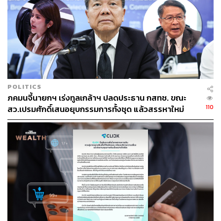
สาธารณะ ไม่ได้เปิดช่องตรงนี้ไว้ และวันหนึ่งหากมีข้อพิพาท
เรื่องการใช้โทเคนนี้เป็นหลักประกันในการฟ้องร้องยึดทรัพย์
จึงมองว่า แนวทางดำเนินการนี้จึงยังไม่ชัดเจน ดังนั้น
แนวทางที่จะให้ถูกกฎหมายคือ ควรแก้ พ.ร.บ.การบริหารหนี้
สาธารณะ ให้ชัดเจนเสียก่อน
สามารถติดตาม THE STANDARD WEALTH
POLITICS
ผ่านแอปพลิเคชันต่างๆ ที่คุณสะดวกหรือใช้งานอยู่แล้วได้เลย
ภคมนจี้นายกฯ เร่งทูลเกล้าฯ ปลดประธาน กสทช. ขณะ
110
สว.เปรมศักดิ์เสนอยุบกรรมการทั้งชุด แล้วสรรหาใหม่
TAGS:
G-Token
ธนาคารแห่งประเทศไทย
ธีระชัย ภูวนาถนรานุบาล
นโยบายการเงิน
สักกะภพ พันธ์ยานุกุล
แบงก์ชาติ