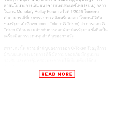
สายนโยบายการเงิน ธนาคารแห่งประเทศไทย (ธปท.) กล่าว
ในงาน Monetary Policy Forum ครั้งที่ 1/2025 โดยตอบ
คำถามกรณีที่กระทรวงการคลังเตรียมออก ‘โทเคนดิจิทัล
ของรัฐบาล’ (Government Token: G-Token) ว่า การออก G-
Token มีลักษณะคล้ายกับการออกพันธบัตรรัฐบาล ซึ่งถือเป็น
เครื่องมือการระดมทุนสำคัญของภาครัฐ
เพราะฉะนั้น ความสำคัญของการออก G-Token จึงอยู่ที่การ
มีระบบและกระบวนการที่ดี มีความปลอดภัย มีกฎหมาย
รองรับ และควรคุ้มครองประชาชนได้เทียบเคียงได้กับ
พันธบัตรรัฐบาล
READ MORE
“สิ่งที่ ธปท. อยากเห็นคือการให้ความสำคัญกับระบบและ
กระบวนการที่ดี การทำให้ประชาชนมีความมั่นใจ เพราะถ้า
ความมั่นใจลดลงอาจส่งผลกระทบต่อความเชื่อมั่นต่อ
พันธบัตรรัฐบาลได้”
นอกจากนี้ สักกะภพ ยังกล่าวต่อว่า “ลักษณะการใช้ G-Token