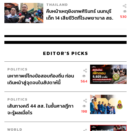
THAILAND
คืบหน้าเหตุยิงเทพศิรินทร์ นนทบุรี
530
เด็ก 14 เสียชีวิตที่โรงพยาบาล สธ.
ยืนยันครูเสียชีวิต 5 ราย เจ็บ 22
ราย
EDITOR'S PICKS
POLITICS
มหากาพย์โกงข้อสอบท้องถิ่น ก่อน
564
เดินหน้าสู่จุดจบในสัปดาห์นี้
POLITICS
เส้นทางคดี 44 สส. ในชั้นศาลฎีกา
198
จะรู้ผลเมื่อไร
WORLD