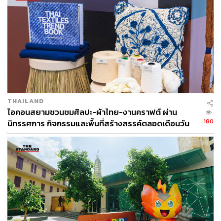
อย่างแท้จริง และรับรู้ถึงผลประโยชน์ของความคุ้มครองตาม
กรมธรรม์ของตัวเองได้ชัดเจนยิ่งขึ้น
THAILAND
ไอคอนสยามชวนชมศิลปะ-ผ้าไทย-งานคราฟต์ ผ่าน
180
นิทรรศการ กิจกรรมและพื้นที่สร้างสรรค์ตลอดเดือนวัน
แม่ [ADVERTORIAL]