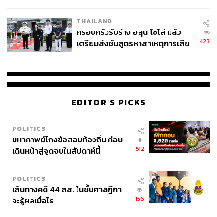
โลกภายใน 6 วัน
THAILAND
ครอบครัวรับร่าง ฮลุน โซโล่ แล้ว
423
เตรียมส่งชันสูตรหาสาเหตุการเสีย
ตัวอย่าง FWD Clarity Policy Manual
ชีวิต
เห็นได้ชัดเจนว่าการปรับเนื้อหาในเล่มกรมธรรม์รูปแบบใหม่
จะช่วยให้ลูกค้าสามารถอ่านข้อมูลในเล่มกรมธรรม์ได้
รวดเร็วขึ้น และเข้าใจถึงผลประโยชน์ความคุ้มครองของ
EDITOR'S PICKS
ตนเองได้โดยง่ายเหมือนกับตอนซื้อกรมธรรม์ที่เราอธิบายให้
ลูกค้าฟังทีละประเด็น
POLITICS
มหากาพย์โกงข้อสอบท้องถิ่น ก่อน
ตอนนี้ ‘FWD Clarity Policy Manual’ ถูกนำมาใช้กับ 8 สัญญา
512
เดินหน้าสู่จุดจบในสัปดาห์นี้
หลักในผลิตภัณฑ์สำหรับช่องทางตัวแทนและช่องทาง
ธนาคาร ได้แก่
POLITICS
เอฟดับบลิวดี อัลทิเมท เซฟวิ่ง 12/6
เส้นทางคดี 44 สส. ในชั้นศาลฎีกา
เอฟดับบลิวดี ไลฟ์ เซฟวิ่ง 18/9
156
จะรู้ผลเมื่อไร
ประกันเอฟดับบลิวดี ไลฟ์ เซฟวิ่ง 30/15