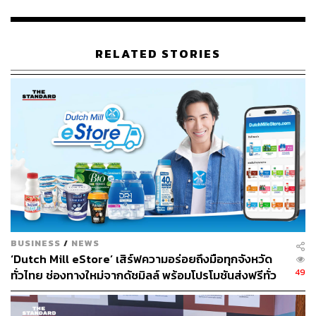
RELATED STORIES
FWD ประกันชีวิต จึงเลือกปรับแนวทางการสื่อสารเนื้อหาใน
เล่มกรมธรรม์รูปแบบใหม่ ‘FWD Clarity Policy Manual’ ภาย
ใต้แนวคิด ‘Clarity’ ที่ให้ความสำคัญกับ ‘ความชัดเจน’ ใน
BUSINESS
/
NEWS
การสื่อสารด้วยภาษาที่เข้าใจง่าย ไม่ซับซ้อน ใช้การออกแบบ
‘Dutch Mill eStore’ เสิร์ฟความอร่อยถึงมือทุกจังหวัด
เพื่อช่วยในการเล่าเรื่องและเน้นย้ำจุดที่สำคัญ โดยยังคง
49
ทั่วไทย ช่องทางใหม่จากดัชมิลล์ พร้อมโปรโมชันส่งฟรีทั่ว
ความเป็น ‘FWD ประกันชีวิต’ บริษัทประกันที่ยึดถือเรื่อง
ประเทศ ส่งไว สั่งก่อนเที่ยง ได้ของวันถัดไป ส่งสินค้าแบบ
ความโปร่งใสเป็นสำคัญ เพื่อทำให้ลูกค้าเกิดความเข้าใจ
เย็นตรงจากโรงงาน [ADVERTORIAL]