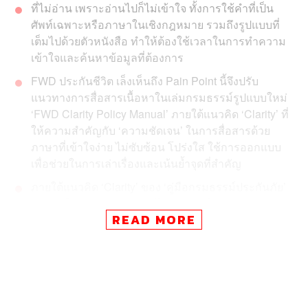
ที่ไม่อ่าน เพราะอ่านไปก็ไม่เข้าใจ ทั้งการใช้คำที่เป็น
ศัพท์เฉพาะหรือภาษาในเชิงกฎหมาย รวมถึงรูปแบบที่
เต็มไปด้วยตัวหนังสือ ทำให้ต้องใช้เวลาในการทำความ
เข้าใจและค้นหาข้อมูลที่ต้องการ
FWD ประกันชีวิต เล็งเห็นถึง Pain Point นี้จึงปรับ
แนวทางการสื่อสารเนื้อหาในเล่มกรมธรรม์รูปแบบใหม่
‘FWD Clarity Policy Manual’ ภายใต้แนวคิด ‘Clarity’ ที่
ให้ความสำคัญกับ ‘ความชัดเจน’ ในการสื่อสารด้วย
ภาษาที่เข้าใจง่าย ไม่ซับซ้อน โปร่งใส ใช้การออกแบบ
เพื่อช่วยในการเล่าเรื่องและเน้นย้ำจุดที่สำคัญ
ภายใต้แนวคิด ‘Clarity’ ของ ‘คู่มือกรมธรรม์ประกันภัย’
รูปแบบใหม่จาก FWD มีอะไรที่เปลี่ยนไปอย่างชัดเจน
READ MORE
บ้าง ไปดูกัน
เคยสงสัยกันไหมว่า กรมธรรม์ประกันชีวิตที่คุณถืออยู่ตอนนี้
คุ้มครองอะไรบ้าง? และสิทธิตามกรมธรรม์ที่มีให้ ใช้อย่างไร
ใช้เมื่อไร คุ้มแค่ไหน