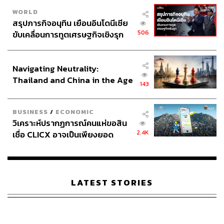
ประกันเพราะรัก มรดกจากใจ 99/5
WORLD
ประกัน 15/5 Pro (แบบไม่มีความคุ้มครองโรคร้ายแรง)
สรุปภารกิจอนุทิน เยือนอินโดนีเซีย
ประกัน 15/5 Pro Max (แบบมีความคุ้มครองโรคร้าย
506
ขับเคลื่อนการทูตเศรษฐกิจเชิงรุก
แรง)
ประกาศหุ้นส่วนยุทธศาสตร์ไทย –
ประกันทริปเปิ้ล เซเว่น
อินโดนีเซีย
ประกันออมคุ้มคอมโบ
Navigating Neutrality:
Thailand and China in the Age
143
of a New Global Order
BUSINESS
/
ECONOMIC
วิเคราะห์ปรากฏการณ์คนแห่ขอสิน
2.4K
เชื่อ CLICX อาจเป็นเพียงยอด
ภูเขาน้ำแข็ง ของปัญหาหนี้ครัว
เรือนไทยที่ถูกซุกไว้
LATEST STORIES