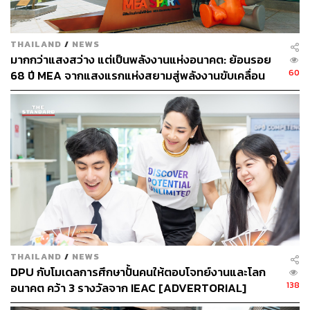
THAILAND
/
NEWS
มากกว่าแสงสว่าง แต่เป็นพลังงานแห่งอนาคต: ย้อนรอย
60
68 ปี MEA จากแสงแรกแห่งสยามสู่พลังงานขับเคลื่อน
เมือง ผ่าน MEA SPARK
ภายใต้แนวคิด ‘Clarity’ ของ ‘คู่มือกรมธรรม์ประกันภัย’ รูป
แบบใหม่จาก FWD มีอะไรที่เปลี่ยนไปอย่างชัดเจนบ้าง
รูปเล่มใหม่ที่เข้าถึงและอ่านได้ง่ายขึ้น
นอกจากรูปเล่มใหม่จะออกแบบให้มีความ ‘Clarity’ ยัง
ช่วยเพิ่มความ ‘เข้าใจง่าย’ ให้กับลูกค้า จากเดิมที่รูป
THAILAND
/
NEWS
DPU กับโมเดลการศึกษาปั้นคนให้ตอบโจทย์งานและโลก
แบบประโยคมีการจัดวางตัวอักษรยาวต่อเนื่อง ก็ปรับ
138
อนาคต คว้า 3 รางวัลจาก IEAC [ADVERTORIAL]
ใหม่โดยจัดเรียงเป็นข้อ (Bullet) อ่านง่าย สบายตา และ
ช่วยให้เข้าใจและจดจำได้ง่ายขึ้น