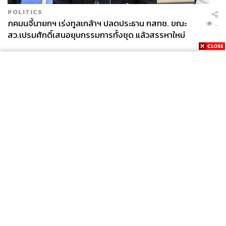
POLITICS
ภคมนจี้นายกฯ เร่งทูลเกล้าฯ ปลดประธาน กสทช. ขณะ
...
สว.เปรมศักดิ์เสนอยุบกรรมการทั้งชุด แล้วสรรหาใหม่
647
ABOUT THE AUTHOR
THE STANDARD TEAM
กองบรรณาธิการ THE STANDARD
News
Wealth
Pop
Podcast
Video
Now
Opinion
Careers
Events
Privacy
About
Contact
Policy
FOR
ADVERTISING
MEMBERSHIP