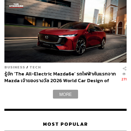
ใช้ภาษาที่เข้าใจง่าย
ปรับรูปแบบการใช้ภาษาให้เข้าใจง่าย กระชับ ได้ใจ
ความ โดยยังคงความหมายของข้อกำหนดและข้อ
สัญญาทางกฎหมาย และคงความน่าเชื่อถือได้เหมือน
เดิม
เรียงเนื้อหาตาม Customer Journey
BUSINESS
/
TECH
จัดทำสารบัญและเรียบเรียงเนื้อหาตามลำดับ ตั้งแต่การ
รู้จัก ‘The All-Electric Mazda6e’ รถไฟฟ้าคันแรกจาก
เริ่มต้น การใช้สิทธิตามกรมธรรม์ การเปลี่ยนแปลง
271
Mazda เจ้าของรางวัล 2026 World Car Design of
กรมธรรม์ จนถึงการสิ้นสุดความคุ้มครองของ
the Year [ADVERTORIAL]
กรมธรรม์เพื่ออำนวยความสะดวกแก่ลูกค้าในการ
MORE
ค้นหาเนื้อหาที่ต้องการ
ใช้ลำดับภาพ (Process Flow)
จากที่เคยอธิบายเป็นตัวอักษร เปลี่ยนมาแนะนำวิธีและ
MOST POPULAR
ขั้นตอนการใช้สิทธิประโยชน์ตามกรมธรรม์และบริการ