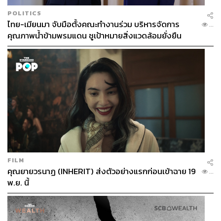
ลูกค้าโดยใช้หลักการทำงานแบบ Customer-led ยึดความ
POLITICS
ต้องการของลูกค้าเป็นหลัก การปรับเปลี่ยนแนวทางการ
ไทย-เมียนมา จับมือตั้งคณะทำงานร่วม บริหารจัดการ
...
สื่อสารเนื้อหาในเล่มกรมธรรม์รูปแบบใหม่ ถือเป็นครั้งแรก
คุณภาพน้ำข้ามพรมแดน ชูเป้าหมายสิ่งแวดล้อมยั่งยืน
ของอุตสาหกรรมประกันชีวิตเพื่อตอบโจทย์ความต้องการ
ของลูกค้า และทำให้ประกันชีวิตเป็นเรื่องที่เข้าใจง่าย ไม่ซับ
ซ้อน โปร่งใส ด้วยการใช้ภาษาที่ชัดเจน ตรงประเด็น มีการ
ออกแบบรูปเล่มและเรียบเรียงเนื้อหาใหม่ รวมถึงมีการใช้อิน
โฟกราฟิก ช่วยให้ลูกค้าเกิดความเข้าใจอย่างแท้จริง และได้
ใช้สิทธิประโยชน์เต็มที่จากกรมธรรม์ของตัวเองได้ดียิ่งขึ้น ซึ่ง
ได้เริ่มนำมาใช้กับสัญญาหลักใน 8 ผลิตภัณฑ์ของช่องทาง
ตัวแทนและช่องทางธนาคาร โดยคู่มือกรมธรรม์ประกันภัย
รูปแบบใหม่จะนำมาใช้ให้ครบทั้งกับผลิตภัณฑ์ปัจจุบันที่ขาย
อยู่รวมถึงทุกผลิตภัณฑ์ใหม่ที่กำลังจะออกในอนาคต”
FILM
คุณยายวรนาฏ (INHERIT) ส่งตัวอย่างแรกก่อนเข้าฉาย 19
...
โดยในปี 2565 FWD ประกันชีวิตได้เริ่มส่งเล่ม FWD Clarity
พ.ย. นี้
Policy Manual ไปให้ลูกค้าทางไปรษณีย์ และทำการสำรวจ
ความพึงพอใจพบว่า ลูกค้ามีคะแนนความพึงพอใจสูงถึง 88%
นอกจากนี้ได้มีการศึกษาเพิ่มเติมพบว่า การสื่อสารในรูปแบบ