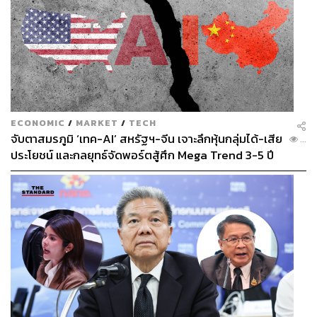
Clarity ช่วยให้ลูกค้าอ่านเล่มกรมธรรม์เร็วขึ้น +40% อ่าน
เข้าใจง่ายขึ้น +35% ยกเลิกประกันน้อยลง +80% เพิ่มความ
เชื่อมั่นและจดจำ
แบรนด์เอฟดับบลิวดี +64% ที่สำคัญคู่มือกรมธรรม์ประกันภัย
รูปแบบใหม่ ยังช่วยสร้างภาพลักษณ์เชิงบวกให้กับบริษัทมาก
ขึ้นด้วย
สำหรับลูกค้าที่ซื้อกรมธรรม์ประกันภัยในปี 2566 เป็นต้นไป
ECONOMIC
/
MARKET
/
TECH
สามารถดู FWD Clarity Policy Manual ได้อย่างสะดวก
จับตาสมรภูมิ ‘เทค-AI’ สหรัฐฯ-จีน เจาะลึกหุ้นกลุ่มได้-เสีย
...
รวดเร็วยิ่งขึ้น โดย FWD ได้ปรับเปลี่ยนการจัดส่งเป็นรูปแบบ
ประโยชน์ และกลยุทธ์จัดพอร์ตสู้ศึก Mega Trend 3-5 ปี
อิเล็กทรอนิกส์ทั้งหมด โดยสามารถเข้าไปดูคู่มือกรมธรรม์
ข้างหน้า
ประกันภัยได้ทางแอปพลิเคชัน Omne by FWD และทางอีเมล
ที่ลูกค้าระบุไว้
TAGS:
Advertorial
ประกันชีวิต
FWD
อลิสา อารีพงษ์
บริษัท เอฟดับบลิวดี ประกันชีวิต จำกัด (มหาชน)