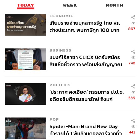
กรมธรรม์ต่างๆ ด้วยการใช้ลำดับภาพ เพื่อให้ลูกค้า
TODAY
WEEK
MONTH
เข้าใจและปฏิบัติตามได้ง่ายและรวดเร็วขึ้น
ECONOMIC
เทียบรายจ่ายบุคลากรรัฐ ไทย vs.
ใช้ไอคอนและอินโฟกราฟิก
867
ต่างประเทศ: พบภาษีทุก 100 บาท
การใช้ไอคอนช่วยย่อยข้อมูลให้กลายเป็นอินโฟกราฟิก
ของคนไทยใช้ไปกับข้าราชการเฉียด
ที่ไม่เพียงช่วยให้เกิดความสบายตาเวลาอ่าน ยังทำให้
40 บาท
BUSINESS
เข้าใจข้อมูลต่างๆ ได้ง่ายขึ้น
แบงก์ไร้สาขา CLICX ปิดรับสมัคร
740
สินเชื่อชั่วคราว พร้อมส่งสัญญาณ
เตือนกลุ่มกู้เงินผิดวัตถุประสงค์-ให้
ข้อมูลเท็จ เตรียมดำเนินคดีเด็ดขาด
POLITICS
‘ประภาศ คงเอียด’ กรรมการ ป.ป.ช.
539
อดีตอธิบดีกรมธนารักษ์ ถึงแก่
อนิจกรรม
POP
Spider-Man: Brand New Day
442
ทำรายได้ 1 พันล้านดอลลาร์จากทั่ว