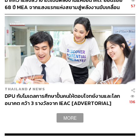
มากกว่าแสงสว่าง แต่เป็นพลังงานแห่งอนาคต: ย้อนรอย
57
68 ปี MEA จากแสงแรกแห่งสยามสู่พลังงานขับเคลื่อน
เมือง ผ่าน MEA SPARK
THAILAND
/
NEWS
DPU กับโมเดลการศึกษาปั้นคนให้ตอบโจทย์งานและโลก
136
อนาคต คว้า 3 รางวัลจาก IEAC [ADVERTORIAL]
MORE
ชิโระ คิกูจิ รองประธานบริษัท FUJIFILM Business
Innovation กล่าวว่า “จุดแข็งที่แท้จริงของระบบคลาวด์ของ