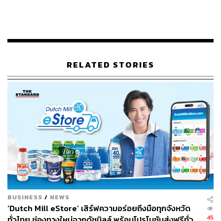
RELATED STORIES
‘การเปลี่ยนแปลงสู่ดิจิทัล’ กุญแจสำคัญที่ขาดไม่ได้
สำหรับทุกธุรกิจ
การเปลี่ยนแปลงวิธีประมวลผลข้อมูลสามารถปลดล็อกความ
BUSINESS
/
NEWS
คิดสร้างสรรค์ในการดำเนินธุรกิจไปอีกขั้นได้
‘Dutch Mill eStore’ เสิร์ฟความอร่อยถึงมือทุกจังหวัด
45
ทั่วไทย ช่องทางใหม่จากดัชมิลล์ พร้อมโปรโมชันส่งฟรีทั่ว