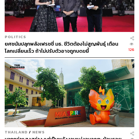
FUJIFILM Business Innovation ในฐานะองค์กรชั้นนำใน
การนำเสนอนวัตกรรมด้านโซลูชันโดยมี ‘FUJIFILM IWpro’
เป็นโซลูชันที่สร้างการทำงานบนแพลตฟอร์มระบบดิจิทัลที่ล้ำ
สมัย สามารถเชื่อมต่อทั้งทีมภายในและภายนอกองค์กรให้
POLITICS
ทำงานร่วมกันได้อย่างมีประสิทธิภาพ โดยเก็บรวบรวมข้อมูล
ยศชนันปลุกพลังเฟรชชี่ มธ. ชีวิตต้องไม่สูญพันธุ์ เตือน
ไว้ในระบบคลาวด์ พร้อมทั้งเปลี่ยนแปลงรูปแบบการสื่อสาร
126
โลกเปลี่ยนเร็ว ถ้าไม่ปรับตัวอาจถูกบดขยี้
และการทำงานร่วมกันของทีมงาน
ชิโระ คิกูจิ เน้นย้ำว่า “โซลูชันที่ดีที่สุดในโลกอาจไม่ใช่
โซลูชันที่เหมาะสมที่สุดสำหรับลูกค้า สิ่งสำคัญคือการเข้าใจ
วัฒนธรรมเฉพาะตัวของลูกค้าแต่ละราย แม้จะมาจาก
ประเทศหรืออุตสาหกรรมที่แตกต่างกันก็สามารถนำเสนอ
โซลูชันที่ปรับแต่งอย่างเหมาะสมได้อย่างมีประสิทธิภาพ เพื่อ
ช่วยให้ลูกค้าก้าวข้ามความท้าทายได้อย่างต่อเนื่อง”
THAILAND
/
NEWS