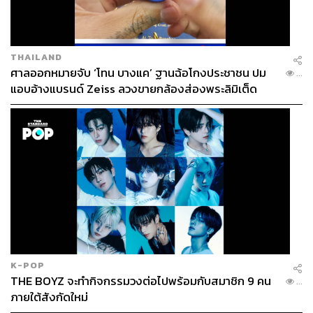
THAILAND
วาตารุ สึโนดะ ผู้จัดการแผนกธุรกิจต่างประเทศ ฝ่ายธุรกิจ
ศาลออกหมายจับ ‘โทน บางแค’ ฐานฉ้อโกงประชาชน ปม
...
ต่างประเทศ บริษัท Sangetsu Corporation กล่าวว่า “บริษัท
แอบอ้างแบรนด์ Zeiss ลวงขายกล้องส่องพระลิมิเต็ด
กำลังมุ่งขยายธุรกิจไปทั่วโลก การใช้ข้อมูลอย่างมี
ประสิทธิภาพเพื่อบริหารจัดการจึงเป็นสิ่งสำคัญ รู้สึกภูมิใจที่
ได้ร่วมมือกับ FUJIFILM Business Innovation และหวังจะค้น
พบโซลูชันที่สร้างสรรค์มากยิ่งขึ้นร่วมกันในอนาคต”
K-POP
THE BOYZ จะทำกิจกรรมวงต่อไปพร้อมกับสมาชิก 9 คน
...
ภายใต้สังกัดใหม่