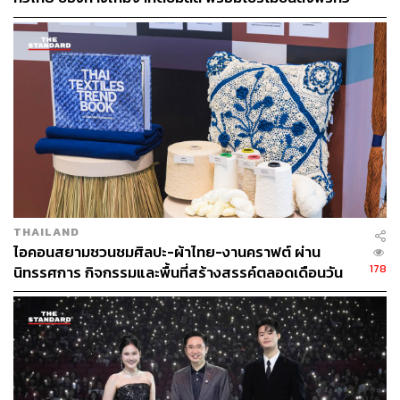
ชิโระ คิกูจิ รองประธานบริษัท FUJIFILM Business
ประเทศ ส่งไว สั่งก่อนเที่ยง ได้ของวันถัดไป ส่งสินค้าแบบ
Innovation กล่าวว่า “ย้อนกลับไปตั้งแต่สมัยผมอยู่ที่ Fuji
เย็นตรงจากโรงงาน [ADVERTORIAL]
Xerox ผมมองว่าข้อมูลทั้งหมดที่เกี่ยวข้องกับการสื่อสารไม่ได้
เป็นแค่เอกสาร แต่เป็นสินทรัพย์สำคัญขององค์กร นี่คือ
แนวทางที่เรายึดถือมาตลอดกว่า 60 ปี
“ในบริษัทส่วนใหญ่ สูญเสียชั่วโมงการทำงานส่วนใหญ่ไปกับ
การประมวลผลข้อมูลเพียงอย่างเดียว แต่บริษัทของเรามอง
ว่าการจัดการข้อมูลในกระบวนการทำงานทุกด้าน ไม่ว่าจะ
ในสำนักงานหรือนอกสำนักงาน เป็นขั้นตอนดำเนินธุรกิจที่
สำคัญ เราจึงมุ่งเน้นการเปลี่ยนแปลงสู่ดิจิทัลเพื่อปรับปรุง
THAILAND
กระบวนการ ลดความผิดพลาดและเพิ่มประสิทธิภาพ ภายใต้
ไอคอนสยามชวนชมศิลปะ-ผ้าไทย-งานคราฟต์ ผ่าน
มาตรฐานที่ยั่งยืน” คิกูจิกล่าวเสริม
178
นิทรรศการ กิจกรรมและพื้นที่สร้างสรรค์ตลอดเดือนวัน
แม่ [ADVERTORIAL]
การสร้างสภาพแวดล้อมที่ทุกคนสามารถดึงศักยภาพของตน
ออกมาได้อย่างเต็มที่ และนำความสามารถไปสร้างสรรค์งาน
ที่สร้างผลกระทบเชิงบวกได้มากยิ่งขึ้น ถือเป็นหนึ่งในแนวทาง
แก้ไขปัญหาสำคัญที่ทั่วโลกต้องการ รวมถึงภูมิภาคเอเชีย
แปซิฟิก