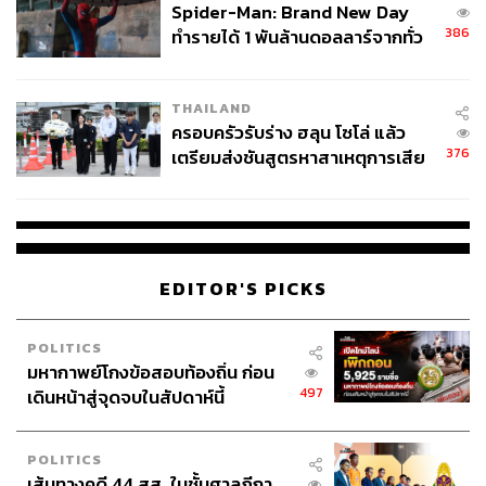
Spider-Man: Brand New Day
386
ข้อมูลอาจเป็นกุญแจสำคัญที่ส่งผลต่อการดำเนินธุรกิจ ดังนั้น
ทำรายได้ 1 พันล้านดอลลาร์จากทั่ว
โลกภายใน 6 วัน
หากต้องการดึงข้อมูลมาสร้างคุณค่าได้อย่างเต็ม
ประสิทธิภาพ จำเป็นต้องสร้างสภาพแวดล้อมที่เหมาะสมให้
THAILAND
กับผู้ที่พร้อมจะใช้พลังของข้อมูล ซึ่งเป็นไปตามวิสัยทัศน์ของ
ครอบครัวรับร่าง ฮลุน โซโล่ แล้ว
FUJIFILM Business Innovation ในการ ‘เพิ่มมูลค่าของ
376
เตรียมส่งชันสูตรหาสาเหตุการเสีย
ข้อมูลให้ถึงขีดสุด’ ที่ไม่ได้จำกัดความอยู่แค่ ‘การจัดการ
ชีวิต
ข้อมูลเท่านั้น’ แต่ยังเป็นตัวกระตุ้นให้เกิดการเปลี่ยนแปลง
วัฒนธรรมองค์กรอีกด้วย
EDITOR'S PICKS
พันธมิตรที่มุ่งมั่นเติบโตไปพร้อมกับธุรกิจของคุณ
POLITICS
บริษัท Sangetsu Corporation ผู้นำด้านผลิตภัณฑ์ตกแต่ง
มหากาพย์โกงข้อสอบท้องถิ่น ก่อน
ภายในระดับโลก ท้าทายตัวเองด้วยการปรับปรุงคุณภาพของ
497
เดินหน้าสู่จุดจบในสัปดาห์นี้
ธุรกิจและวัฒนธรรมองค์กรใหม่ ด้วยการทบทวนระบบ
จัดการข้อมูลและปรับปรุงกระบวนการทำงานให้มี
ประสิทธิภาพมากขึ้น โดยร่วมมือกับ FUJIFILM Business
POLITICS
เส้นทางคดี 44 สส. ในชั้นศาลฎีกา
Innovation เพื่อปรับปรุงระบบจัดการเอกสารทางการค้า ซึ่ง