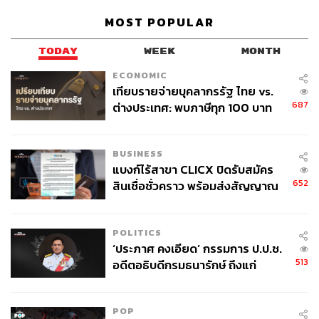
เรา คือความสามารถในการพัฒนาอย่างต่อเนื่อง ซึ่งช่วยให้
MOST POPULAR
เราตอบสนองความต้องการและความเปลี่ยนแปลงที่เกิดขึ้น
ของลูกค้าหลังการใช้งานได้อย่างรวดเร็วและยืดหยุ่น”
TODAY
WEEK
MONTH
ECONOMIC
เทียบรายจ่ายบุคลากรรัฐ ไทย vs.
นำเสนอสินทรัพย์ที่มองไม่เห็นของบริษัท
:
วิธีทรงพลังที่
687
ต่างประเทศ: พบภาษีทุก 100 บาท
ช่วยปลดล็อกและเพิ่มมูลค่าของข้อมูลให้ถึงขีดสุด
ของคนไทยใช้ไปกับข้าราชการเฉียด
40 บาท
คิกูจิย้ำว่า ในช่วงไม่กี่ปีที่ผ่านมา ความสัมพันธ์ระหว่างธุรกิจ
BUSINESS
แบงก์ไร้สาขา CLICX ปิดรับสมัคร
กับข้อมูลต้องเผชิญกับความท้าทายใหม่ๆ
652
สินเชื่อชั่วคราว พร้อมส่งสัญญาณ
เตือนกลุ่มกู้เงินผิดวัตถุประสงค์-ให้
“ข้อมูล ประกอบไปด้วยองค์ความรู้และดีเอ็นเอจากการเติบโต
ข้อมูลเท็จ เตรียมดำเนินคดีเด็ดขาด
ของบริษัท ซึ่งถือเป็นสินทรัพย์ที่มีคุณค่าอย่างแท้จริง แต่เมื่อ
POLITICS
การสื่อสารทางธุรกิจเปลี่ยนแปลงไป ไม่จำเป็นต้องพบปะพูด
‘ประภาศ คงเอียด’ กรรมการ ป.ป.ช.
คุยกันแบบตัวต่อตัวอีกต่อไป การส่งต่อความรู้และดีเอ็นเอไป
513
อดีตอธิบดีกรมธนารักษ์ ถึงแก่
สู่คนรุ่นถัดไปจึงยากขึ้น นั่นคือเหตุผลที่ FUJIFILM Business
อนิจกรรม
Innovation ทุ่มเทเพื่อแก้ปัญหาและสร้างความเปลี่ยนแปลงใน
เรื่องนี้”
POP