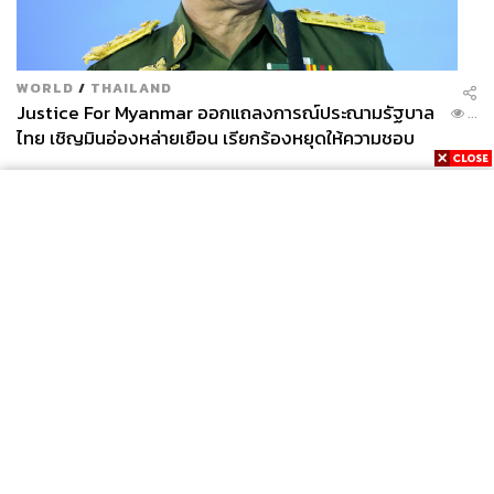
คนเข้าใจและยอมรับถึงประโยชน์ของการเปลี่ยนแปลง
FUJIFILM Business Innovation เข้าใจการดำเนินงานของ
เราอย่างลึกซึ้ง สามารถตอบคำถามและคำขอได้อย่าง
WORLD
/
THAILAND
รวดเร็วและมีประสิทธิภาพ แม้ต้องใช้งานระบบใหม่ แต่การ
Justice For Myanmar ออกแถลงการณ์ประณามรัฐบาล
...
ผสานรวมระบบอย่างไร้รอยต่อทำให้โซลูชันนี้สอดคล้องกับ
ไทย เชิญมินอ่องหล่ายเยือน เรียกร้องหยุดให้ความชอบ
ความต้องการของทีมงานในพื้นที่เป็นอย่างดี”
ธรรมรัฐบาลทหาร
กุญแจสำคัญคือ ก้าวแรกของการปรับปรุงต้องมีประสิทธิภาพ
การมีพันธมิตรอย่าง FUJIFILM Business Innovation ซึ่งคอย
ช่วยเหลือบริษัทต่างๆ ให้จัดการกับความท้าทายด้านการ
จัดการงานเอกสารได้อย่างต่อเนื่อง สามารถช่วยสร้างความ
มั่นใจได้อย่างมาก
News
Wealth
Pop
Podcast
Video
Now
Opinion
Careers
Events
Privacy
About
Contact
Policy
FOR
ADVERTISING