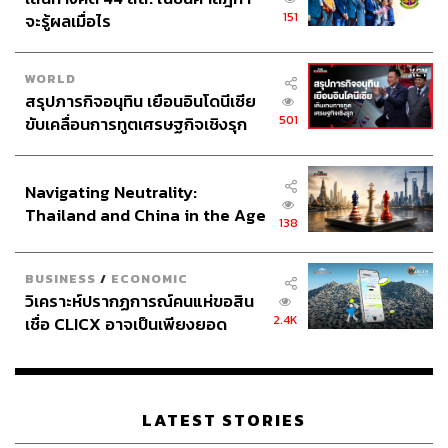
151
จะรู้ผลเมื่อไร
เป็นข้อมูลที่ต้องจัดเก็บถึง 7 ปี ตามข้อกำหนดในการทำ
ธุรกรรมระหว่างประเทศ
WORLD
วาตารุ สึโนดะ ผู้จัดการแผนกธุรกิจต่างประเทศ กล่าวว่า “เมื่อ
สรุปภารกิจอนุทิน เยือนอินโดนีเซีย
ดำเนินธุรกิจในหลายประเทศ การเคารพวัฒนธรรมและค่า
501
ขับเคลื่อนการทูตเศรษฐกิจเชิงรุก
นิยมที่หลากหลายเป็นสิ่งสำคัญ แทนที่จะมองหาความสะดวก
ประกาศหุ้นส่วนยุทธศาสตร์ไทย –
สบายตามค่านิยมของเราเอง เราจำเป็นต้องปรับตัวให้เข้ากับ
อินโดนีเซีย
Navigating Neutrality:
สภาพแวดล้อมและยินดีที่จะเปลี่ยนแปลงวิธีทำงานเพื่อ
Thailand and China in the Age
ประโยชน์ต่อธุรกิจและบริษัท ความคิดเช่นนี้คือกุญแจสำคัญ
138
of a New Global Order
ในการทำให้ธุรกิจเติบโต และเมื่อเราเติบโตขึ้น การมีบริษัท
พันธมิตรคอยสนับสนุนระหว่างทางถือเป็นสิ่งสำคัญที่ทำให้
BUSINESS
/
ECONOMIC
โปรเจกต์ประสบความสำเร็จ”
วิเคราะห์ปรากฏการณ์คนแห่ขอสิน
2.4K
เชื่อ CLICX อาจเป็นเพียงยอด
FUJIFILM Business Innovation เป็นแรงขับเคลื่อนสำคัญใน
ภูเขาน้ำแข็ง ของปัญหาหนี้ครัว
การเปลี่ยนแปลงธุรกิจของ Sangetsu โดยพัฒนานวัตกรรม
เรือนไทยที่ถูกซุกไว้
ด้านการจัดการข้อมูลอย่างต่อเนื่อง ตั้งแต่อุปกรณ์มัลติ
ฟังก์ชันไปจนถึงโซลูชันขั้นสูงอื่นๆ หลังจากร่วมมือมา
LATEST STORIES
ยาวนานและมุ่งมั่นที่จะปรับตัวให้เข้ากับภูมิทัศน์ทางธุรกิจที่