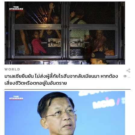
ยกระดับคุณภาพการทำงานได้อย่างรวดเร็วและมี
ประสิทธิภาพ
WORLD
โทโมโกะ ฮิโนอูเอะ ผู้จัดการฝ่ายธุรกิจต่างประเทศและ
มาเลเซียยืนยัน ไม่ส่งผู้ลี้ภัยโรฮีนจากลับเมียนมา หากต้อง
...
เสี่ยงชีวิตหรือตกอยู่ในอันตราย
หัวหน้าทีมปฏิบัติการในพื้นที่ แสดงความคิดเห็นเกี่ยวกับ
FUJIFILM Business Innovation ว่า “ปริมาณเอกสารเกี่ยวกับ
การส่งออกและข้อมูลผลิตภัณฑ์ที่เราเก็บไว้ในช่วง 7 ปี มี
จำนวนมหาศาล เนื่องจากต้องพรินต์เพื่อจัดเก็บในแฟ้ม ปัจจัย
สำคัญที่ทำให้โปรเจกต์นี้ประสบความสำเร็จ รวมถึงสามารถ
เดินหน้าเพื่อเร่งกระบวนการเปลี่ยนแปลงสู่ดิจิทัลและเพิ่ม
ความโปร่งใสภายในบริษัท เราต้องเอาชนะความท้าทายที่จะ
เปลี่ยนแปลงวัฒนธรรมเดิมที่ฝังรากลึก และทำให้พนักงานทุก