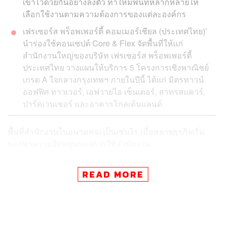
เข้าไว้ด้วยกันอย่างลงตัว ทำให้มีพื้นที่หลากหลายให้
เลือกใช้งานตามความต้องการของแต่ละองค์กร
เฟรเซอร์ส พร็อพเพอร์ตี้ คอมเมอร์เชียล (ประเทศไทย)’
นำร่องใช้คอนเซปต์ Core & Flex จัดพื้นที่ให้แก่
สำนักงานใหญ่ของบริษัท เฟรเซอร์ส พร็อพเพอร์ตี้
ประเทศไทย วางแผนให้บริการ 5 โครงการเชิงพาณิชย์
เกรด A ใจกลางกรุงเทพฯ ภายในปีนี้ ได้แก่ มิตรทาวน์
ออฟฟิศ ทาวเวอร์, เอฟวายไอ เซ็นเตอร์, สาทรสแควร์,
ปาร์คเวนเชอร์ และอาคารโกลเด้นแลนด์
พื้นที่สำนักงานในอนาคตจะเป็นเช่นไร เมื่อหลายธุรกิจเริ่ม
มองหาความยืดหยุ่นของการใช้สำนักงาน
หลายปีก่อนเทรนด์ Co-working Space ดูเหมือนจะตอบโจทย์
READ MORE
รูปแบบการทำงานที่มีความ Flexibility จะด้วยการเติบโตของ
SMEs หรือ Startup ที่เพิ่มขึ้นก็ตาม แต่หลังจากสถานการณ์
โควิด-19 แพร่ระบาดไปทั่วโลก เทรนด์ Work from Home
หรือ Work from Anywhere เริ่มทำให้หลายธุรกิจเริ่มมองเห็น