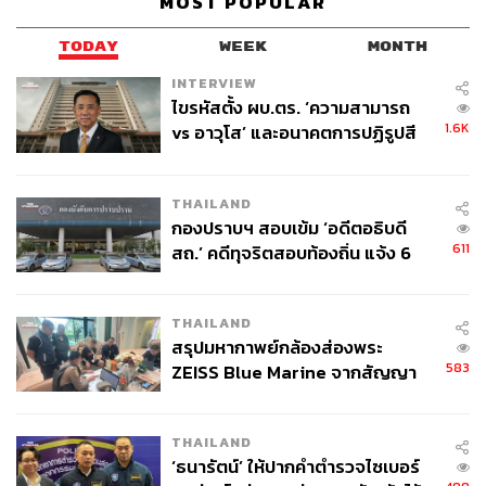
MOST POPULAR
TODAY
WEEK
MONTH
INTERVIEW
ไขรหัสตั้ง ผบ.ตร. ‘ความสามารถ
1.6K
vs อาวุโส’ และอนาคตการปฏิรูปสี
กากี กับ พล.ต.อ. เอก อังสนานนท์
THAILAND
กองปราบฯ สอบเข้ม ‘อดีตอธิบดี
611
สถ.’ คดีทุจริตสอบท้องถิ่น แจ้ง 6
ข้อหาหนัก จ่อชง ป.ป.ช. 12 ส.ค. นี้
THAILAND
สรุปมหากาพย์กล้องส่องพระ
583
ZEISS Blue Marine จากสัญญา
ผลิต 8.3 ล้าน สู่ข้อพิพาท ‘มา
เวลล์ฯ’ ฟ้อง ‘โทน บางแค’ ผิดนัด
THAILAND
จ่ายหนี้-แอบระบุแบรนด์
‘ธนารัตน์’ ให้ปากคำตำรวจไซเบอร์