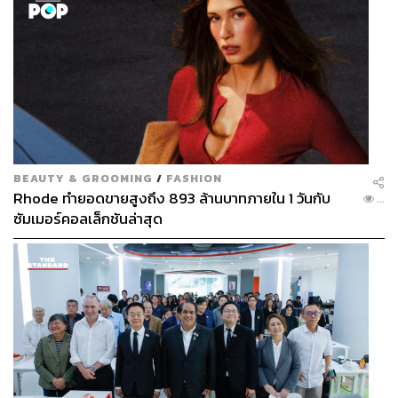
เช่าแบบ Core 70% และพื้นที่ทำเป็นสำนักงานแบบ Flex 30%
ซึ่งพื้นที่ Flex ในอาคารนี้ก็คือ Co-working Space JustCo
กับพื้นที่ห้องจัดประชุมสัมมนา Victor Club ส่วนอาคาร
สำนักงานอีก 4 แห่ง ได้แก่ เอฟวายไอ เซ็นเตอร์, สาทรสแคว
ร์, ปาร์คเวนเชอร์ และอาคารโกลเด้นแลนด์ จะทยอยปรับให้มี
พื้นที่ Flex ในอาคารเพิ่มขึ้น” โดยวางแผนให้บริการทั้ง 5
โครงการภายในปีนี้ คาดว่าการเพิ่มบริการนี้จะรักษาอัตราผู้
เช่าไว้ที่ 90%”
BEAUTY & GROOMING
/
FASHION
Rhode ทำยอดขายสูงถึง 893 ล้านบาทภายใน 1 วันกับ
...
พิสูจน์อักษร: วรรษมล สิงหโกมล
ซัมเมอร์คอลเล็กชันล่าสุด
สามารถติดตาม THE STANDARD WEALTH
ผ่านแอปพลิเคชันต่างๆ ที่คุณสะดวกหรือใช้งานอยู่แล้วได้เลย
TAGS:
ธุรกิจ
Co-working space
Advertorial
การทำงาน