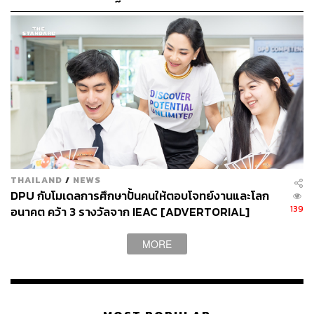
สัญญาเช่ายาวอย่างน้อย 3 ปี เหมาะกับธุรกิจขนาดกลาง-
มหาวิทยาลัย – Silicon Valley
ใหญ่
ส่วนพื้นที่แบบ Flex มาพร้อมฟังก์ชันสำนักงานครบครัน
พร้อมด้วยทีมบริหารจัดการพื้นที่มืออาชีพ เช่น Co-working
Space ซึ่งผู้ใช้บริการจะแชร์พื้นที่ส่วนกลาง ห้องประชุม และ
ห้องครัว ร่วมกับผู้ใช้บริการรายอื่น รูปแบบนี้จึงเหมาะกับ
ธุรกิจขนาดเล็ก, SMEs, Startup, ฟรีแลนซ์ หรือแม้แต่การทำ
โปรเจกต์สั้นๆ ขององค์กรขนาดใหญ่ เพราะจะช่วยลดต้นทุน
ด้านการตกแต่งออฟฟิศและการเช่าพื้นที่ใหม่ ถือว่าคุ้มค่า
มาก ที่สำคัญพื้นที่แบบ Flex จะคิดค่าเช่าต่อผู้ใช้บริการ และ
THAILAND
/
NEWS
สัญญาเช่าระยะสั้นเริ่มต้นที่ 1 เดือนเท่านั้น
DPU กับโมเดลการศึกษาปั้นคนให้ตอบโจทย์งานและโลก
139
อนาคต คว้า 3 รางวัลจาก IEAC [ADVERTORIAL]
MORE