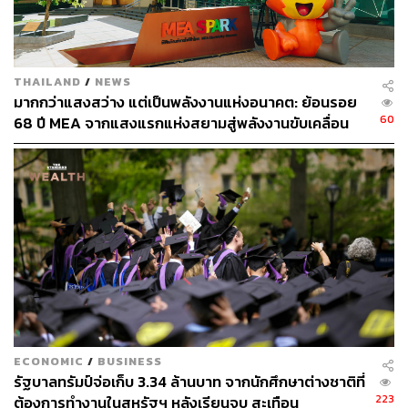
สัดส่วนออฟฟิศแบบ Core & Flex เป็นการให้บริการพื้นที่
สำนักงานที่ผสานรูปแบบพื้นที่สำนักงานแบบมาตรฐาน
(Core) และแบบยืดหยุ่น (Flex) เข้าไว้ด้วยกันอย่างลงตัว
THAILAND
/
NEWS
มากกว่าแสงสว่าง แต่เป็นพลังงานแห่งอนาคต: ย้อนรอย
ทำให้มีพื้นที่หลากหลายรูปแบบให้เลือกใช้งานตามความ
60
68 ปี MEA จากแสงแรกแห่งสยามสู่พลังงานขับเคลื่อน
ต้องการ
เมือง ผ่าน MEA SPARK
วิทวัสกล่าวว่า รูปแบบสำนักงาน
Core & Flex จะเพิ่มมากขึ้น
แน่นอนในอนาคตทั้งในประเทศไทยและทั่วโลก แต่ก็ไม่ใช่รูป
แบบที่เหมาะสมกับทุกบริษัท (One size fit all) ในการจัด
สัดส่วนสำหรับทุกธุรกิจ สัดส่วนพื้นที่ขึ้นอยู่กับนโยบายของ
แต่ละองค์กร เช่น Core 50% Flex 50% หรือ Core 80% Flex
20% ด้วยข้อดีที่ต่างกันอาจจะเหมาะกับรูปแบบองค์กรที่ต่าง
กัน
พื้นที่แบบ Core หรือพื้นที่สำนักงานแบบมาตรฐาน ที่ผู้เช่า
ECONOMIC
/
BUSINESS
สามารถออกแบบตกแต่งพื้นที่ได้เองตามอัตลักษณ์และ
รัฐบาลทรัมป์จ่อเก็บ 3.34 ล้านบาท จากนักศึกษาต่างชาติที่
วัฒนธรรมองค์กร ค่าเช่าคิดราคาตาม ตร.ม. และมีระยะ
223
ต้องการทำงานในสหรัฐฯ หลังเรียนจบ สะเทือน