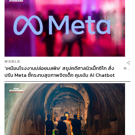
อาคารปาร์คเวนเชอร์
WORLD
‘เหมือนโรงงานปล่อยมลพิษ’ สรุปคดีศาลนิวเม็กซิโก สั่ง
...
ปัจจุบัน เฟรเซอร์ส พร็อพเพอร์ตี้ คอมเมอร์เชียล
ปรับ Meta ชี้กระทบสุขภาพจิตเด็ก คุมเข้ม AI Chatbot
(ประเทศไทย) นำร่องใช้คอนเซปต์ ‘Core & Flex’ ในการจัด
พื้นที่ให้แก่สำนักงานใหญ่ของบริษัท เฟรเซอร์ส พร็อพเพอร์ตี้
ประเทศไทย เพื่อความคล่องตัวในการปรับขนาดพื้นที่
สำนักงาน รองรับการขยายตัวทางธุรกิจ และเตรียมพร้อมให้
บริการ 5 โครงการใจกลางกรุง