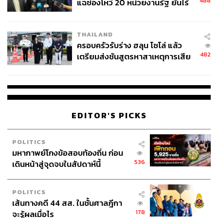
488
แฉช่องโหว่ 20 หน่วยงานรัฐ ยันไร้
นัยทางการเมือง
อาคารสาทรสแควร์
THAILAND
ครอบครัวรับร่าง ฮลุน โซโล่ แล้ว
“เชื่อว่ารูปแบบสำนักงาน Core & Flex จะเพิ่มมากขึ้น บริษัท
482
เตรียมส่งชันสูตรหาสาเหตุการเสีย
ขนาดกลางและขนาดใหญ่เริ่มปรับพื้นที่ออฟฟิศให้มีความ
ชีวิต
ยืดหยุ่นมากขึ้น โดยยังคงพื้นที่แบบ Core ไว้เป็นแกนหลัก เพื่อ
รักษาความเป็นส่วนตัวสำหรับหน่วยงานที่เกี่ยวข้องกับข้อมูล
ที่สำคัญของบริษัท เช่น ฝ่ายบัญชีและการเงิน และฝ่ายบุคคล
เป็นต้น รวมถึงพื้นที่ที่ต้องการสร้างอัตลักษณ์ของบริษัท เช่น
EDITOR'S PICKS
จุดรีเซปชัน และบริเวณรับรองแขก นอกจากนี้ ยังปรับพื้นที่ให้
เป็นแบบ Flex เพื่อความยืดหยุ่นในการดำเนินธุรกิจในยุค
ปัจจุบัน ดั้งนั้น เฟรเซอร์ส พร็อพเพอร์ตี้ คอมเมอร์เชียล
POLITICS
มหากาพย์โกงข้อสอบท้องถิ่น ก่อน
(ประเทศไทย) จึงจัดสรรพื้นที่ภายในอาคารให้มีแบบ
536
เดินหน้าสู่จุดจบในสัปดาห์นี้
มาตรฐานผสมกับแบบ Co-working Space เพื่อเพิ่มความ
สามารถในการรองรับความต้องการของผู้เช่าได้อย่างทัน
ท่วงที ซึ่งอาจจะมีการทำโปรโมชันแพ็กเกจ เช่าทั้งพื้นที่ Core
POLITICS
และ Flex ในราคาที่ถูกลงอีกด้วย”
เส้นทางคดี 44 สส. ในชั้นศาลฎีกา
178
จะรู้ผลเมื่อไร