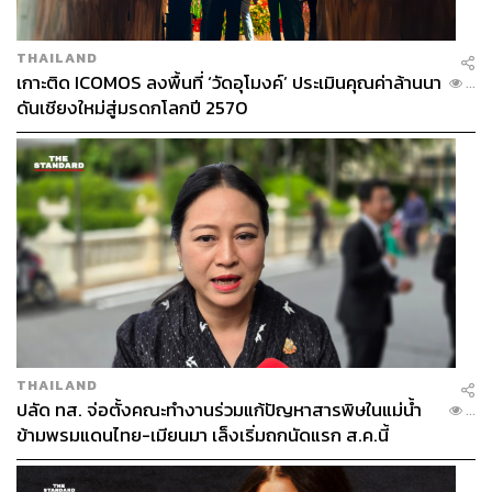
THAILAND
เกาะติด ICOMOS ลงพื้นที่ ‘วัดอุโมงค์’ ประเมินคุณค่าล้านนา
...
ดันเชียงใหม่สู่มรดกโลกปี 2570
THAILAND
ปลัด ทส. จ่อตั้งคณะทำงานร่วมแก้ปัญหาสารพิษในแม่น้ำ
...
มิตรทาวน์ ออฟฟิศ ทาวเวอร์
ข้ามพรมแดนไทย-เมียนมา เล็งเริ่มถกนัดแรก ส.ค.นี้
“ตอนนี้ที่มิตรทาวน์ ออฟฟิศ ทาวเวอร์ จัดแบ่งแบ่งเป็นพื้นที่ให้