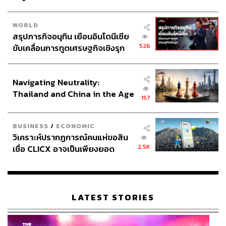
WORLD
สรุปภารกิจอนุทิน เยือนอินโดนีเซีย
526
ขับเคลื่อนการทูตเศรษฐกิจเชิงรุก
ประกาศหุ้นส่วนยุทธศาสตร์ไทย –
อินโดนีเซีย
Navigating Neutrality:
Thailand and China in the Age
157
of a New Global Order
BUSINESS
/
ECONOMIC
วิเคราะห์ปรากฏการณ์คนแห่ขอสิน
2.5K
เชื่อ CLICX อาจเป็นเพียงยอด
ภูเขาน้ำแข็ง ของปัญหาหนี้ครัว
เรือนไทยที่ถูกซุกไว้
LATEST STORIES