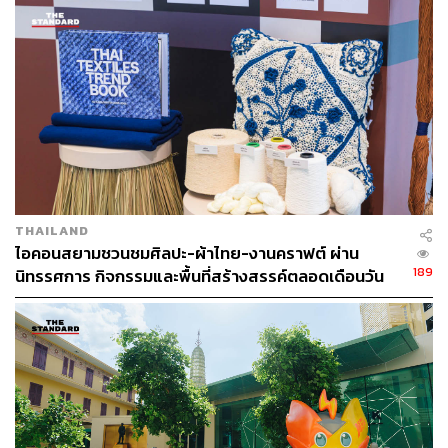
เย็นตรงจากโรงงาน [ADVERTORIAL]
นำรูปแบบ ‘Core & Flex’ มาผสานกัน เพื่อรองรับเทรนด์
อนาคตเมื่อบริษัทหลายแห่งต้องการความยืดหยุ่นของพื้นที่สูง
ขึ้น”
THAILAND
ไอคอนสยามชวนชมศิลปะ-ผ้าไทย-งานคราฟต์ ผ่าน
189
นิทรรศการ กิจกรรมและพื้นที่สร้างสรรค์ตลอดเดือนวัน
แม่ [ADVERTORIAL]
วิทวัส คุตตะเทพ รองกรรมการผู้จัดการอาวุโส สายโครงการ
เชิงพาณิชยกรรม
เฟรเซอร์ส พร็อพเพอร์ตี้ คอมเมอร์เชียล (ประเทศไทย)