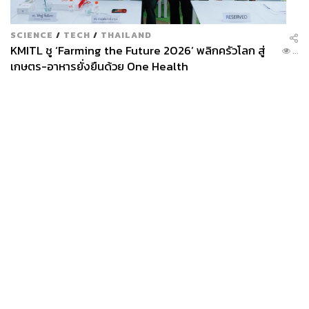
เฟรเซอร์ส พร็อพเพอร์ตี้ ลิมิเต็ด
Work from Home
SCIENCE
/
TECH
/
THAILAND
KMITL ชู ‘Farming the Future 2026’ พลิกครัวโลก สู่
...
เกษตร-อาหารยั่งยืนด้วย One Health
83
ABOUT THE AUTHOR
News
Wealth
Pop
THE STANDARD TEAM
Podcast
Video
Now
Opinion
Careers
Events
กองบรรณาธิการ THE STANDARD
Privacy
About
Contact
Policy
FOR
ADVERTISING
MEMBERSHIP