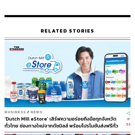
สำนักงานอย่างเลี่ยงไม่ได้
วิทวัส คุตตะเทพ รองกรรมการผู้
จัดการอาวุโส สายโครงการเชิงพาณิชยกรรม เฟรเซอร์ส
พร็อพเพอร์ตี้ คอมเมอร์เชียล (ประเทศไทย)
เผยว่า “ความ
ต้องการเช่าหรือขยายพื้นที่สำนักงานในปี 2563 ลดลงกว่า
RELATED STORIES
50% เมื่อเทียบกับปี 2563 ความต้องการพื้นที่สำนักงานลดลง
ต่ำที่สุดในรอบ 10 ปี โดยคาดการณ์ว่าในปี 2564 ภาคธุรกิจ
จะสามารถปรับตัวและรับมือกับสถานการณ์หลังมี
ประสบการณ์กับโควิด-19 รอบแรกเมื่อปีก่อน โดยกลุ่มธุรกิจ
ที่มีแนวโน้มเติบโตได้ดี ได้แก่ กลุ่มธุรกิจดิจิทัล อีคอมเมิร์ซ
การเงิน และธุรกิจสุขภาพ
“เฟรเซอร์ส พร็อพเพอร์ตี้ คอมเมอร์เชียล (ประเทศไทย) ใน
ฐานะผู้นำการพัฒนาโครงการเชิงพาณิชย์เกรด A ใจกลาง
กรุงเทพฯ ผู้พัฒนาและบริหารอาคารสำนักงาน 5 แห่ง พื้นที่
รวม 209,000 ตร.ม. ได้แก่ มิตรทาวน์ ออฟฟิศ ทาวเวอร์, เอฟ
วายไอ เซ็นเตอร์, สาทรสแควร์, ปาร์คเวนเชอร์ และอาคาร
BUSINESS
/
NEWS
โกลเด้นแลนด์ เห็นถึงความเปลี่ยนแปลงของรูปแบบการใช้
‘Dutch Mill eStore’ เสิร์ฟความอร่อยถึงมือทุกจังหวัด
53
ทั่วไทย ช่องทางใหม่จากดัชมิลล์ พร้อมโปรโมชันส่งฟรีทั่ว
พื้นที่สำนักงานตลอดระยะเวลากว่า 5-10 ปีที่ผ่านมา และ
ประเทศ ส่งไว สั่งก่อนเที่ยง ได้ของวันถัดไป ส่งสินค้าแบบ
ประเมินว่าเทรนด์พื้นที่สำนักงานกำลังจะเปลี่ยนอีกครั้ง จึงได้