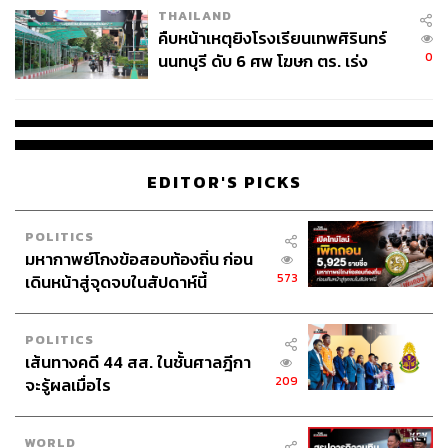
GMMTV
THAILAND
คืบหน้าเหตุยิงโรงเรียนเทพศิรินทร์
0
นนทบุรี ดับ 6 ศพ โฆษก ตร. เร่ง
สอบปมขโมยปืนปู่ก่อเหตุ
EDITOR'S PICKS
141
POLITICS
มหากาพย์โกงข้อสอบท้องถิ่น ก่อน
ABOUT THE AUTHOR
573
เดินหน้าสู่จุดจบในสัปดาห์นี้
ชุติกาญจน์ ปิยะมังคลา
Content Creator นักเล่าเรื่องผ่านเรื่องราวที่
ชื่นชอบ
POLITICS
เส้นทางคดี 44 สส. ในชั้นศาลฎีกา
209
จะรู้ผลเมื่อไร
WORLD