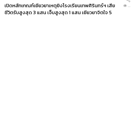
เปิดหลักเกณฑ์เยียวยาเหตุยิงโรงเรียนเทพศิรินทร์ฯ เสีย
...
ชีวิตรับสูงสุด 3 แสน เจ็บสูงสุด 1 แสน เยียวยาจิตใจ 5
ระดับ
News
Wealth
Pop
Podcast
Video
Now
Opinion
Careers
Events
Privacy
About
Contact
Policy
FOR
ADVERTISING
MEMBERSHIP