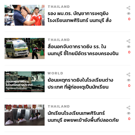
THAILAND
รอง ผบ.ตร. บัญชาการเหตุยิง
0
โรงเรียนเทพศิรินทร์ นนทบุรี สั่ง
ค้นหา 2 รอบยืนยันไร้คนติดค้าง พบ
ศพปู่-ย่าที่บ้านพักผู้ก่อเหตุ
THAILAND
สื่อนอกจับตากราดยิง รร. ใน
0
นนทบุรี ชี้ไทยมีอัตราครอบครองปืน
สูงในระดับต้นของภูมิภาค
WORLD
ย้อนเหตุกราดยิงในโรงเรียนต่าง
0
ประเทศ ที่ผู้ก่อเหตุเป็นนักเรียน
THAILAND
นักเรียนโรงเรียนเทพศิรินทร์
0
นนทบุรี อพยพเข้ายังพื้นที่ปลอดภัย
ชั่วคราว หลังเหตุใช้อาวุธปืนภายใน
TAGS:
THE INTERVIEW
โฟร์ท-ณัฐวรรธน์ จิโรชน์ธิกุล
โรงเรียนคลี่คลาย