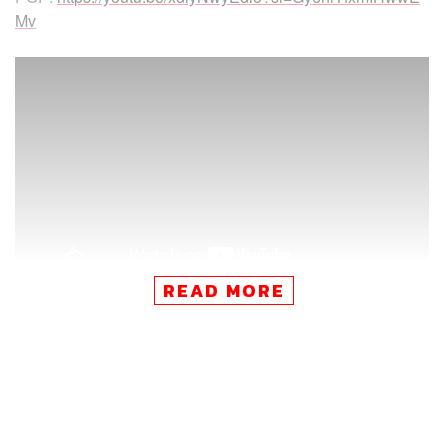
Mv
READ MORE
🗓️ THE INTERVIEW อัปเดตตอนใหม่ทุกวันพุธ (สัปดาห์เว้น
สัปดาห์) เวลา 19.00 น. ห้ามพลาดนะ!