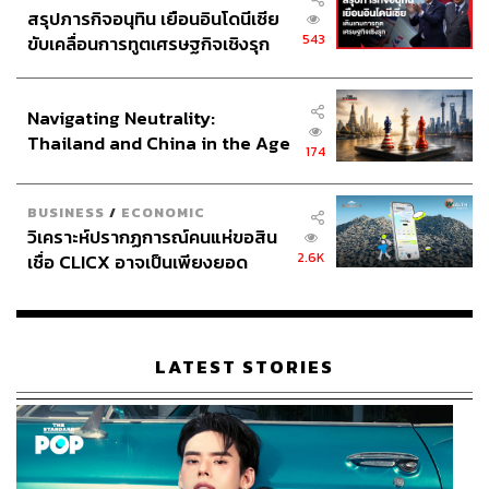
สรุปภารกิจอนุทิน เยือนอินโดนีเซีย
543
ขับเคลื่อนการทูตเศรษฐกิจเชิงรุก
ประกาศหุ้นส่วนยุทธศาสตร์ไทย –
อินโดนีเซีย
Navigating Neutrality:
Thailand and China in the Age
174
of a New Global Order
BUSINESS
/
ECONOMIC
วิเคราะห์ปรากฏการณ์คนแห่ขอสิน
2.6K
เชื่อ CLICX อาจเป็นเพียงยอด
ภูเขาน้ำแข็ง ของปัญหาหนี้ครัว
เรือนไทยที่ถูกซุกไว้
LATEST STORIES