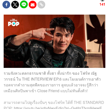
141
รวมจังหวะตลกธรรมชาติ ทั้งฮา ทั้งน่ารัก ของ โฟร์ท ณัฐ
วรรธน์ ใน THE INTERVIEW EP.6 และโมเมนต์การเอาตัว
รอดจากคำถามสุดพีคของรายการ ดูจบแล้วอาจจะรู้สึกว่า
เหมือนศิลปินพาเข้า Close Friend แบบไม่ทันตั้งตัว!
สามารถตามไปดูเรื่องปั่นๆ ของโฟร์ท ได้ที่ THE STANDARD
POP:
https://youtu.be/xdiyNwyEdlo?si=Gy6hiTfxmIHwwE