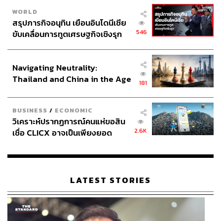
WORLD
สรุปภารกิจอนุทิน เยือนอินโดนีเซีย
546
ขับเคลื่อนการทูตเศรษฐกิจเชิงรุก
ประกาศหุ้นส่วนยุทธศาสตร์ไทย –
อินโดนีเซีย
Navigating Neutrality:
Thailand and China in the Age
181
of a New Global Order
BUSINESS
/
ECONOMIC
วิเคราะห์ปรากฏการณ์คนแห่ขอสิน
2.6K
เชื่อ CLICX อาจเป็นเพียงยอด
ภูเขาน้ำแข็ง ของปัญหาหนี้ครัว
เรือนไทยที่ถูกซุกไว้
LATEST STORIES