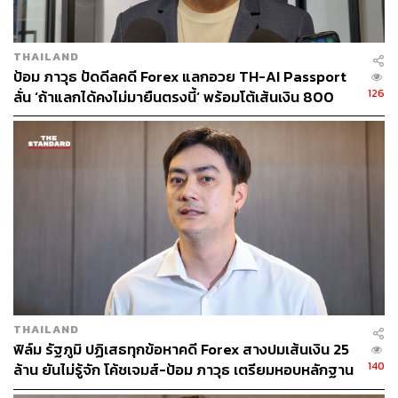
THAILAND
ป้อม ภาวุธ ปัดดีลคดี Forex แลกอวย TH-AI Passport
126
ลั่น ‘ถ้าแลกได้คงไม่มายืนตรงนี้‘ พร้อมโต้เส้นเงิน 800
ล้านบาท
THAILAND
ฟิล์ม รัฐภูมิ ปฏิเสธทุกข้อหาคดี Forex สางปมเส้นเงิน 25
140
ล้าน ยันไม่รู้จัก โค้ชเจมส์-ป้อม ภาวุธ เตรียมหอบหลักฐาน
ยื่นเพิ่ม