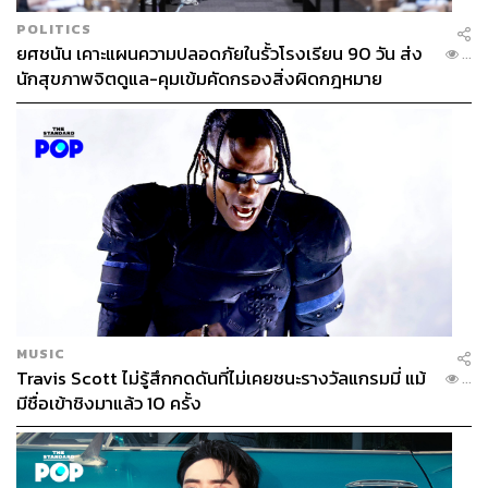
POLITICS
ยศชนัน เคาะแผนความปลอดภัยในรั้วโรงเรียน 90 วัน ส่ง
...
นักสุขภาพจิตดูแล-คุมเข้มคัดกรองสิ่งผิดกฎหมาย
MUSIC
Travis Scott ไม่รู้สึกกดดันที่ไม่เคยชนะรางวัลแกรมมี่ แม้
...
มีชื่อเข้าชิงมาแล้ว 10 ครั้ง