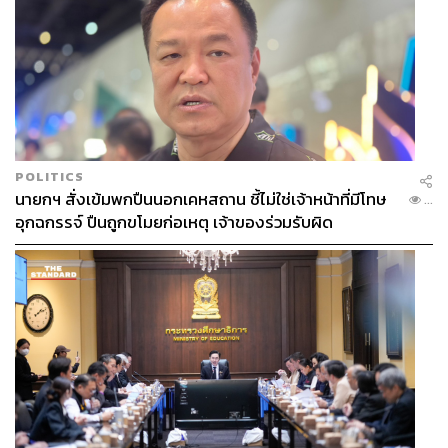
POLITICS
นายกฯ สั่งเข้มพกปืนนอกเคหสถาน ชี้ไม่ใช่เจ้าหน้าที่มีโทษ
...
อุกฉกรรจ์ ปืนถูกขโมยก่อเหตุ เจ้าของร่วมรับผิด