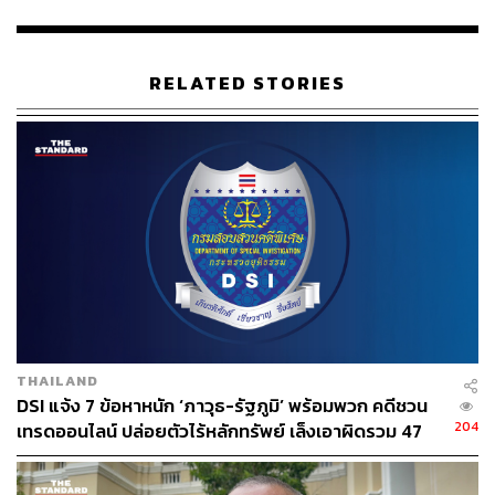
TAGS:
Forex-3D
ดีเจแมน-พัฒนพล มินทะขิน
สุธีวัน กุญชร
แดรัล ยังฮุย ไช
RELATED STORIES
2.5K
ABOUT THE AUTHOR
THE STANDARD TEAM
กองบรรณาธิการ THE STANDARD
THAILAND
DSI แจ้ง 7 ข้อหาหนัก ‘ภาวุธ-รัฐภูมิ’ พร้อมพวก คดีชวน
204
เทรดออนไลน์ ปล่อยตัวไร้หลักทรัพย์ เล็งเอาผิดรวม 47
ราย