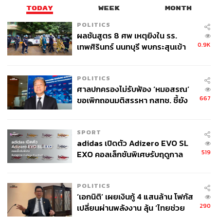
TODAY
WEEK
MONTH
POLITICS
ผลชันสูตร 8 ศพ เหตุยิงใน รร.
0.9K
เทพศิรินทร์ นนทบุรี พบกระสุนเข้า
จุดสำคัญ ‘ศีรษะ-หน้าอก’ ครูถูกยิง
4 นัด จากระยะไกล
POLITICS
ศาลปกครองไม่รับฟ้อง ‘หมอสรณ’
667
ขอเพิกถอนมติสรรหา กสทช. ชี้ยัง
ไม่ใช่ผู้เดือดร้อนเสียหาย
SPORT
adidas เปิดตัว Adizero EVO SL
519
EXO คอลเล็กชันพิเศษรับฤดูกาล
College Football
POLITICS
‘เอกนิติ’ เผยเงินกู้ 4 แสนล้าน โฟกัส
290
เปลี่ยนผ่านพลังงาน ลุ้น ‘ไทยช่วย