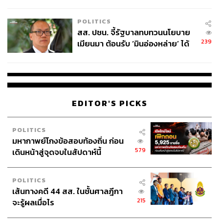
ไทยพลัส’ เฟส 2 รอประเมินความ
เหมาะสม
POLITICS
สส. ปชน. จี้รัฐบาลทบทวนนโยบาย
239
เมียนมา ต้อนรับ ‘มินอ่องหล่าย’ ได้
แค่สัญญาว่างเปล่า
EDITOR'S PICKS
POLITICS
มหากาพย์โกงข้อสอบท้องถิ่น ก่อน
579
เดินหน้าสู่จุดจบในสัปดาห์นี้
POLITICS
เส้นทางคดี 44 สส. ในชั้นศาลฎีกา
215
จะรู้ผลเมื่อไร