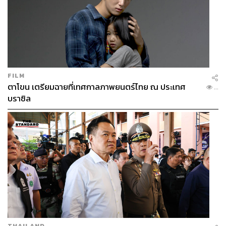
FILM
ตาโขน เตรียมฉายที่เทศกาลภาพยนตร์ไทย ณ ประเทศ
...
บราซิล
THAILAND