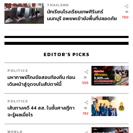
THAILAND
จ่ายหนี้-แอบระบุแบรนด์
นักเรียนโรงเรียนเทพศิรินทร์
760
นนทบุรี อพยพเข้ายังพื้นที่ปลอดภัย
ชั่วคราว หลังเหตุใช้อาวุธปืนภายใน
โรงเรียนคลี่คลาย
EDITOR'S PICKS
POLITICS
มหากาพย์โกงข้อสอบท้องถิ่น ก่อน
555
เดินหน้าสู่จุดจบในสัปดาห์นี้
POLITICS
เส้นทางคดี 44 สส. ในชั้นศาลฎีกา
192
จะรู้ผลเมื่อไร
WORLD