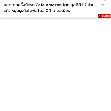
ยอดขายครึ่งปีแรก Cafe Amazon โตทะลุสถิติ 117 ล้าน
...
แก้ว หนุนธุรกิจไลฟ์สไตล์ OR โตต่อเนื่อง
News
Wealth
Pop
Podcast
Video
Now
Opinion
Careers
Events
Privacy
About
Contact
Policy
FOR
ADVERTISING
MEMBERSHIP