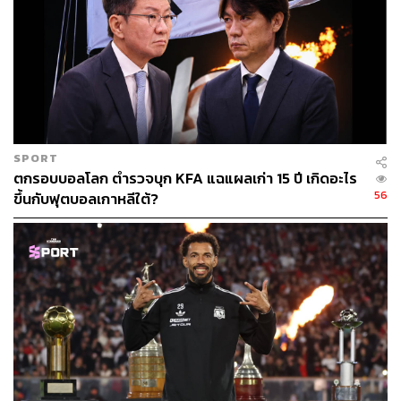
TAGS:
ฟุตบอลชิงแชมป์อาเซียน
กีฬาฟุตบอล
ฟุตบอลทีมชาติไทย
SPORT
ตกรอบบอลโลก ตำรวจบุก KFA แฉแผลเก่า 15 ปี เกิดอะไร
56
ขึ้นกับฟุตบอลเกาหลีใต้?
154
ABOUT THE AUTHOR
THE STANDARD TEAM
กองบรรณาธิการ THE STANDARD