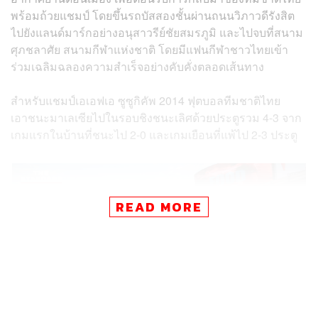
พร้อมถ้วยแชมป์ โดยขึ้นรถบัสสองชั้นผ่านถนนวิภาวดีรังสิต
ไปยังแลนด์มาร์กอย่างอนุสาวรีย์ชัยสมรภูมิ และไปจบที่สนาม
ศุภชลาศัย สนามกีฬาแห่งชาติ โดยมีแฟนกีฬาชาวไทยเข้า
ร่วมเฉลิมฉลองความสำเร็จอย่างคับคั่งตลอดเส้นทาง
สำหรับแชมป์เอเอฟเอ ซูซูกิคัพ 2014 ฟุตบอลทีมชาติไทย
เอาชนะมาเลเซียไปในรอบชิงชนะเลิศด้วยประตูรวม 4-3 จาก
เกมแรกในบ้านที่ชนะไป 2-0 และเกมเยือนที่แพ้ไป 2-3 ประตู
READ MORE