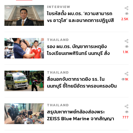
INTERVIEW
ไขรหัสตั้ง ผบ.ตร. ‘ความสามารถ
2.5K
vs อาวุโส’ และอนาคตการปฏิรูปสี
กากี กับ พล.ต.อ. เอก อังสนานนท์
THAILAND
รอง ผบ.ตร. บัญชาการเหตุยิง
1.1K
โรงเรียนเทพศิรินทร์ นนทบุรี สั่ง
ค้นหา 2 รอบยืนยันไร้คนติดค้าง พบ
ศพปู่-ย่าที่บ้านพักผู้ก่อเหตุ
THAILAND
สื่อนอกจับตากราดยิง รร. ใน
1K
นนทบุรี ชี้ไทยมีอัตราครอบครองปืน
สูงในระดับต้นของภูมิภาค
THAILAND
สรุปมหากาพย์กล้องส่องพระ
777
ZEISS Blue Marine จากสัญญา
ผลิต 8.3 ล้าน สู่ข้อพิพาท ‘มา
เวลล์ฯ’ ฟ้อง ‘โทน บางแค’ ผิดนัด