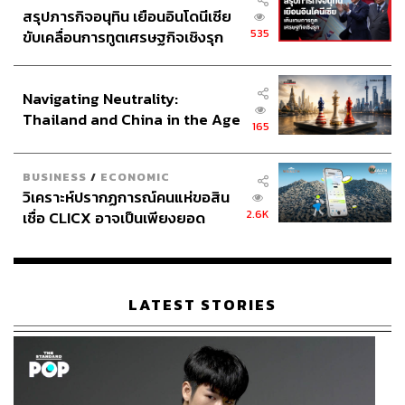
สรุปภารกิจอนุทิน เยือนอินโดนีเซีย
535
ขับเคลื่อนการทูตเศรษฐกิจเชิงรุก
ประกาศหุ้นส่วนยุทธศาสตร์ไทย –
อินโดนีเซีย
Navigating Neutrality:
Thailand and China in the Age
165
of a New Global Order
BUSINESS
/
ECONOMIC
วิเคราะห์ปรากฏการณ์คนแห่ขอสิน
2.6K
เชื่อ CLICX อาจเป็นเพียงยอด
ภูเขาน้ำแข็ง ของปัญหาหนี้ครัว
เรือนไทยที่ถูกซุกไว้
LATEST STORIES