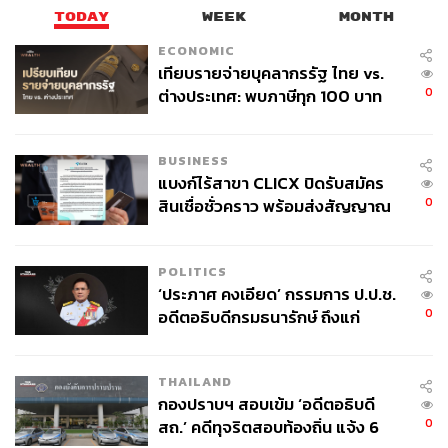
TODAY
WEEK
MONTH
ECONOMIC
เทียบรายจ่ายบุคลากรรัฐ ไทย vs.
0
ต่างประเทศ: พบภาษีทุก 100 บาท
ของคนไทยใช้ไปกับข้าราชการเฉียด
40 บาท
BUSINESS
แบงก์ไร้สาขา CLICX ปิดรับสมัคร
0
สินเชื่อชั่วคราว พร้อมส่งสัญญาณ
เตือนกลุ่มกู้เงินผิดวัตถุประสงค์-ให้
ข้อมูลเท็จ เตรียมดำเนินคดีเด็ดขาด
POLITICS
‘ประภาศ คงเอียด’ กรรมการ ป.ป.ช.
0
อดีตอธิบดีกรมธนารักษ์ ถึงแก่
อนิจกรรม
THAILAND
กองปราบฯ สอบเข้ม ‘อดีตอธิบดี
0
สถ.’ คดีทุจริตสอบท้องถิ่น แจ้ง 6