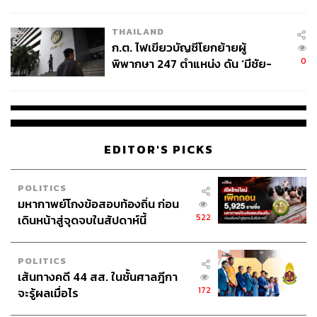
ข้อหาหนัก จ่อชง ป.ป.ช. 12 ส.ค. นี้
THAILAND
ก.ต. ไฟเขียวบัญชีโยกย้ายผู้
0
พิพากษา 247 ตำแหน่ง ดัน ‘มีชัย-
สรรพวิทย์’ คุมศาลอาญา-แพ่ง ‘วิธู
ร’ นั่งประธานศาลอุทธรณ์
EDITOR'S PICKS
POLITICS
มหากาพย์โกงข้อสอบท้องถิ่น ก่อน
522
เดินหน้าสู่จุดจบในสัปดาห์นี้
POLITICS
เส้นทางคดี 44 สส. ในชั้นศาลฎีกา
172
จะรู้ผลเมื่อไร