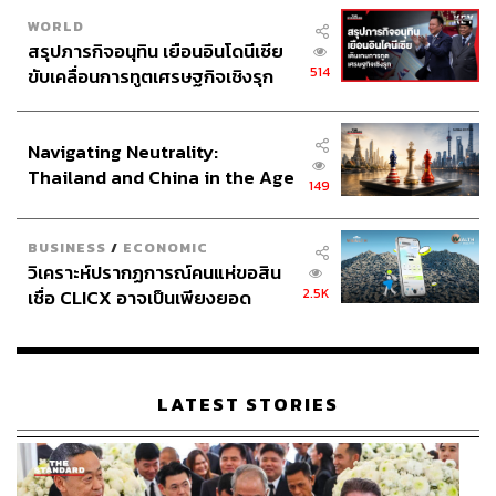
WORLD
สรุปภารกิจอนุทิน เยือนอินโดนีเซีย
514
ขับเคลื่อนการทูตเศรษฐกิจเชิงรุก
ประกาศหุ้นส่วนยุทธศาสตร์ไทย –
อินโดนีเซีย
Navigating Neutrality:
Thailand and China in the Age
149
of a New Global Order
BUSINESS
/
ECONOMIC
วิเคราะห์ปรากฏการณ์คนแห่ขอสิน
2.5K
เชื่อ CLICX อาจเป็นเพียงยอด
ภูเขาน้ำแข็ง ของปัญหาหนี้ครัว
เรือนไทยที่ถูกซุกไว้
LATEST STORIES