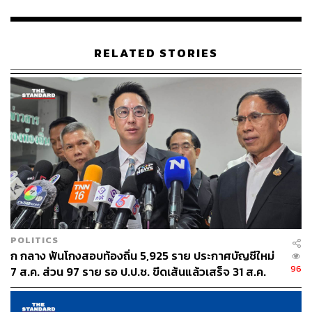
TAGS:
องค์กรปกครองส่วนท้องถิ่น
เงินเยียวยา
กรมบรรเทาและป้องกันสาธารณภัย (ปภ.)
น้ำท่วม
RELATED STORIES
การเยียวยาของภาครัฐ
อุทกภัย
468
ABOUT THE AUTHOR
POLITICS
THE STANDARD TEAM
ก กลาง ฟันโกงสอบท้องถิ่น 5,925 ราย ประกาศบัญชีใหม่
กองบรรณาธิการ THE STANDARD
96
7 ส.ค. ส่วน 97 ราย รอ ป.ป.ช. ขีดเส้นแล้วเสร็จ 31 ส.ค.
ABOUT THE PHOTOGRAPHER