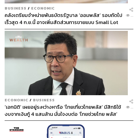
BUSINESS
/
ECONOMIC
คลังเตรียมจำหน่ายพันธบัตรรัฐบาล ‘ออมพลัส’ รอบถัดไป
...
เร็วสุด 4 ก.ย.นี้ อาจเพิ่มสัดส่วนการขายแบบ Small Lot
First มากขึ้น
ECONOMIC
/
BUSINESS
‘เอกนิติ’ เผยอยู่ระหว่างหารือ ‘ไทยเที่ยวไทยพลัส’ มีสิทธิใช้
...
งบจากเงินกู้ 4 แสนล้าน มั่นใจงบต่อ ‘ไทยช่วยไทย พลัส’
เฟส 2 มีเพียงพอ