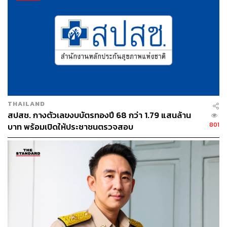
ฐานิส สุดโต
บรรณาธิการภาพ ประจำสำนักข่าว THE
STANDARD
THAILAND
สปสช. กางตัวเลขงบบัตรทองปี 68 กว่า 1.79 แสนล้าน
801
บาท พร้อมเปิดให้ประชาชนตรวจสอบ