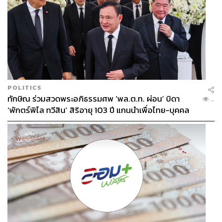
POLITICS
ทักษิณ ร่วมสวดพระอภิธรรมศพ ‘พล.ต.ท. ผ่อน’ บิดา
...
‘พักตร์พิไล ทวีสิน’ สิริอายุ 103 ปี แกนนำเพื่อไทย-บุคคล
หลากวงการร่วมอาลัย