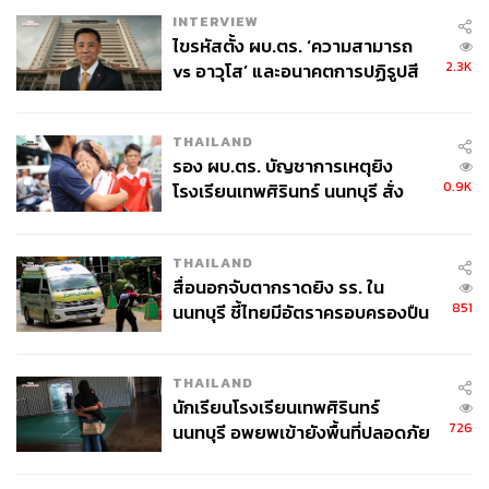
INTERVIEW
ไขรหัสตั้ง ผบ.ตร. ‘ความสามารถ
2.3K
vs อาวุโส’ และอนาคตการปฏิรูปสี
กากี กับ พล.ต.อ. เอก อังสนานนท์
THAILAND
รอง ผบ.ตร. บัญชาการเหตุยิง
0.9K
โรงเรียนเทพศิรินทร์ นนทบุรี สั่ง
ค้นหา 2 รอบยืนยันไร้คนติดค้าง พบ
ศพปู่-ย่าที่บ้านพักผู้ก่อเหตุ
THAILAND
สื่อนอกจับตากราดยิง รร. ใน
851
นนทบุรี ชี้ไทยมีอัตราครอบครองปืน
สูงในระดับต้นของภูมิภาค
THAILAND
นักเรียนโรงเรียนเทพศิรินทร์
726
นนทบุรี อพยพเข้ายังพื้นที่ปลอดภัย
ชั่วคราว หลังเหตุใช้อาวุธปืนภายใน
โรงเรียนคลี่คลาย