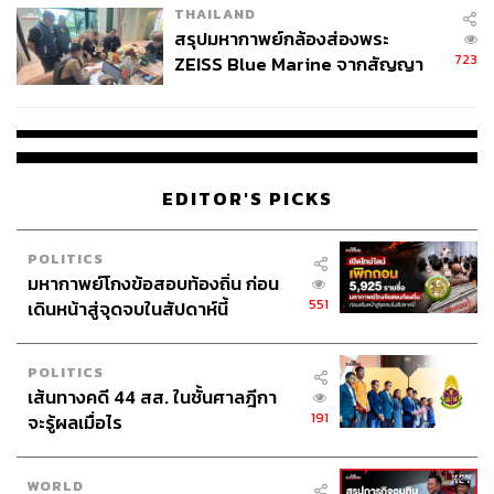
THAILAND
สรุปมหากาพย์กล้องส่องพระ
723
ZEISS Blue Marine จากสัญญา
ผลิต 8.3 ล้าน สู่ข้อพิพาท ‘มา
เวลล์ฯ’ ฟ้อง ‘โทน บางแค’ ผิดนัด
จ่ายหนี้-แอบระบุแบรนด์
EDITOR'S PICKS
POLITICS
มหากาพย์โกงข้อสอบท้องถิ่น ก่อน
551
เดินหน้าสู่จุดจบในสัปดาห์นี้
POLITICS
เส้นทางคดี 44 สส. ในชั้นศาลฎีกา
191
จะรู้ผลเมื่อไร
WORLD