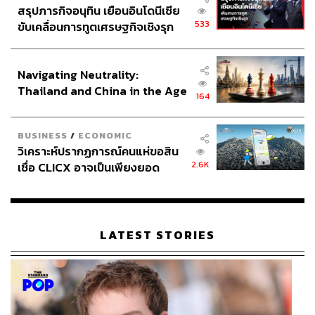
สรุปภารกิจอนุทิน เยือนอินโดนีเซีย
533
ขับเคลื่อนการทูตเศรษฐกิจเชิงรุก
ประกาศหุ้นส่วนยุทธศาสตร์ไทย –
อินโดนีเซีย
Navigating Neutrality:
Thailand and China in the Age
164
of a New Global Order
BUSINESS
/
ECONOMIC
วิเคราะห์ปรากฏการณ์คนแห่ขอสิน
2.6K
เชื่อ CLICX อาจเป็นเพียงยอด
ภูเขาน้ำแข็ง ของปัญหาหนี้ครัว
เรือนไทยที่ถูกซุกไว้
LATEST STORIES