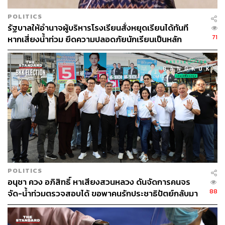
POLITICS
รัฐบาลให้อำนาจผู้บริหารโรงเรียนสั่งหยุดเรียนได้ทันที
ABOUT THE PHOTOGRAPHER
71
หากเสี่ยงน้ำท่วม ยึดความปลอดภัยนักเรียนเป็นหลัก
ชาติกล้า สำเนียงแจ่ม
ช่างภาพข่าว ประจำสำนักข่าว THE
STANDARD
POLITICS
อนุชา ควง อภิสิทธิ์ หาเสียงสวนหลวง ดันจัดการคนจร
88
จัด-น้ำท่วมตรวจสอบได้ ขอพาคนรักประชาธิปัตย์กลับมา