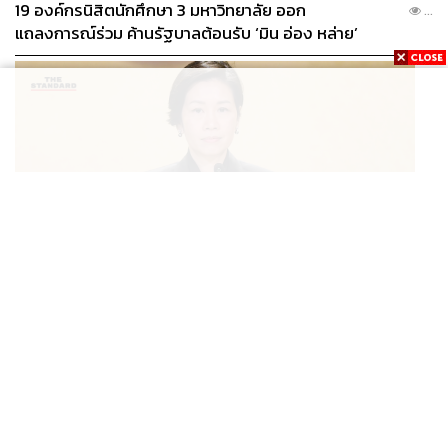
19 องค์กรนิสิตนักศึกษา 3 มหาวิทยาลัย ออก
...
แถลงการณ์ร่วม ค้านรัฐบาลต้อนรับ ‘มิน อ่อง หล่าย’
POLITICS
นายกฯ สั่งประชุมด่วนพิจารณามอบเงินเยียวยาเหตุยิงใน
...
รร. เสียชีวิต 1 ลบ. ทุพพลภาพ 7 แสนบาท บาดเจ็บสาหัส 2
แสนบาท บาดเจ็บเล็กน้อย 1 แสนบาท