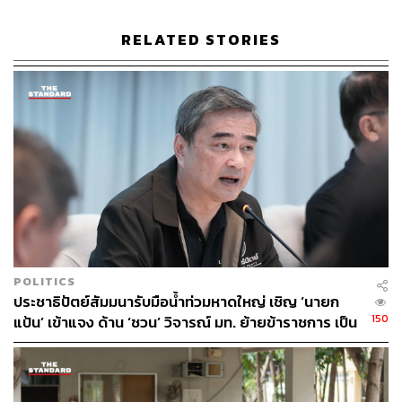
RELATED STORIES
POLITICS
ประชาธิปัตย์สัมมนารับมือน้ำท่วมหาดใหญ่ เชิญ ‘นายก
150
แป้น’ เข้าแจง ด้าน ‘ชวน’ วิจารณ์ มท. ย้ายข้าราชการ เป็น
เหตุแก้อุทกภัยขาดประสิทธิภาพ