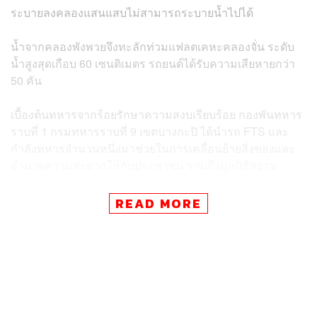
ระบายลงคลองแสนแสบไม่สามารถระบายน้ำไปได้
น้ำจากคลองพังพวยจึงทะลักท่วมแฟลตเคหะคลองจั่น ระดับ
น้ำสูงสุดเกือบ 60 เซนติเมตร รถยนต์ได้รับความเสียหายกว่า
50 คัน
เบื้องต้นทหารจากร้อยรักษาความสงบเรียบร้อย กองพันทหาร
ราบที่ 1 กรมทหารราบที่ 9 เขตบางกะปิ ได้นำรถ FTS และ
กำลังทหารจำนวนหนึ่งมาช่วยในการเคลื่อนย้ายสิ่งของและ
อำนวยความสะดวกให้กับประชาชน รวมถึงมูลนิธิสยาม
รวมใจก็ได้นำเรือท้องแบน 2 ลำ มาช่วยบริการประชาชนใน
การเข้า-ออกจากพื้นที่
READ MORE
ผู้ดูแลแฟลตเคหะคลองจั่นบอกว่า ไม่เคยเกิดเหตุการณ์เช่นนี้
ทำให้ไม่สามารถเตือนลูกบ้านได้ทัน ส่วนในเรื่องการเยียวยา
หลังจากนี้จะมีการลงพื้นที่สำรวจว่าจะสามารถพักชำระค่า
เช่าได้หรือไม่