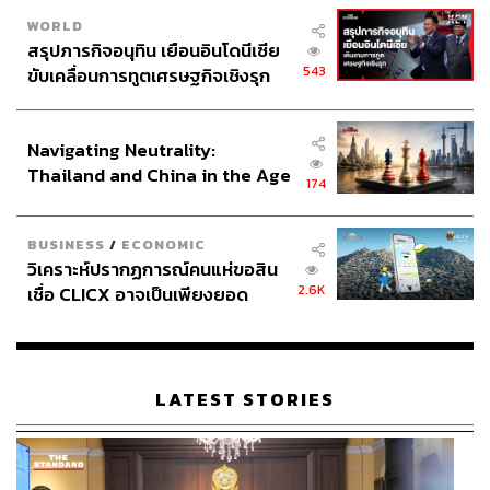
WORLD
สรุปภารกิจอนุทิน เยือนอินโดนีเซีย
543
ขับเคลื่อนการทูตเศรษฐกิจเชิงรุก
ประกาศหุ้นส่วนยุทธศาสตร์ไทย –
อินโดนีเซีย
Navigating Neutrality:
Thailand and China in the Age
174
of a New Global Order
BUSINESS
/
ECONOMIC
วิเคราะห์ปรากฏการณ์คนแห่ขอสิน
2.6K
เชื่อ CLICX อาจเป็นเพียงยอด
ภูเขาน้ำแข็ง ของปัญหาหนี้ครัว
เรือนไทยที่ถูกซุกไว้
LATEST STORIES