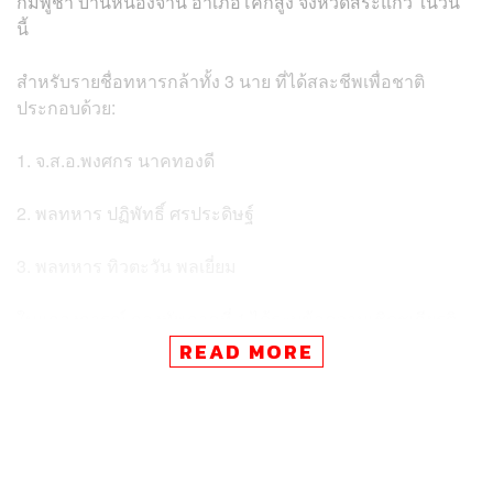
กัมพูชา บ้านหนองจาน อำเภอโคกสูง จังหวัดสระแก้ว ในวัน
นี้
สำหรับรายชื่อทหารกล้าทั้ง 3 นาย ที่ได้สละชีพเพื่อชาติ
ประกอบด้วย:
1. จ.ส.อ.พงศกร นาคทองดี
2. พลทหาร ปฏิพัทธิ์ ศรประดิษฐ์
3. พลทหาร ทิวตะวัน พลเยี่ยม
ในแถลงการณ์ กองทัพภาคที่ 1 ได้ระบุข้อความเชิดชูเกียรติ
ทหารทั้ง 3 นาย ว่าเป็นชายชาติทหารผู้เสียสละอย่างแท้จริง ที่
READ MORE
ได้ทำหน้าที่ปกป้องแผ่นดินไทยด้วยชีวิตจนวาระสุดท้าย
ทั้งนี้ กองทัพภาคที่ 1 ยืนยันว่าจะดำเนินการรับศพและ
ประกอบพิธีทางศาสนาอย่างสมเกียรติสูงสุด เพื่อตอบแทนคุณ
งามความดีของวีรชนผู้กล้า พร้อมทั้งสั่งการให้เร่งดูแล