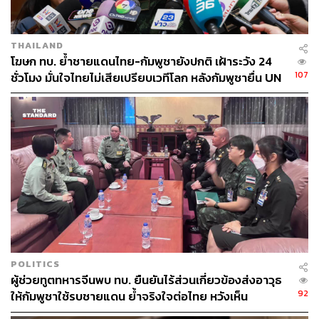
THAILAND
โฆษก ทบ. ย้ำชายแดนไทย-กัมพูชายังปกติ เฝ้าระวัง 24
107
ชั่วโมง มั่นใจไทยไม่เสียเปรียบเวทีโลก หลังกัมพูชายื่น UN
รับรอง MOU43
POLITICS
ผู้ช่วยทูตทหารจีนพบ ทบ. ยืนยันไร้ส่วนเกี่ยวข้องส่งอาวุธ
92
ให้กัมพูชาใช้รบชายแดน ย้ำจริงใจต่อไทย หวังเห็น
ทางออกสันติวิธี