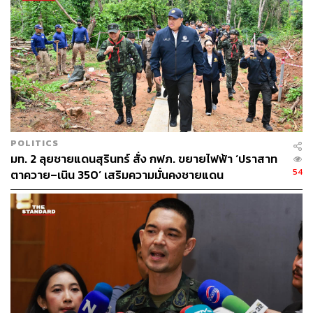
POLITICS
มท. 2 ลุยชายแดนสุรินทร์ สั่ง กฟภ. ขยายไฟฟ้า ‘ปราสาท
54
ตาควาย–เนิน 350’ เสริมความมั่นคงชายแดน