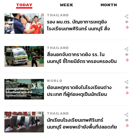
TODAY
WEEK
MONTH
THAILAND
รอง ผบ.ตร. บัญชาการเหตุยิง
0
โรงเรียนเทพศิรินทร์ นนทบุรี สั่ง
ค้นหา 2 รอบยืนยันไร้คนติดค้าง พบ
ศพปู่-ย่าที่บ้านพักผู้ก่อเหตุ
THAILAND
สื่อนอกจับตากราดยิง รร. ใน
0
นนทบุรี ชี้ไทยมีอัตราครอบครองปืน
สูงในระดับต้นของภูมิภาค
WORLD
ย้อนเหตุกราดยิงในโรงเรียนต่าง
0
ประเทศ ที่ผู้ก่อเหตุเป็นนักเรียน
THAILAND
นักเรียนโรงเรียนเทพศิรินทร์
0
นนทบุรี อพยพเข้ายังพื้นที่ปลอดภัย