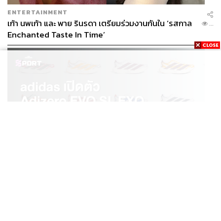
ENTERTAINMENT
เก้า นพเก้า และ พาย รินรดา เตรียมร่วมงานกันใน ‘รสกาล
...
Enchanted Taste In Time’
SPORT
adidas เปิดตัว Adizero EVO SL EXO คอลเล็กชันพิเศษ
...
รับฤดูกาล College Football