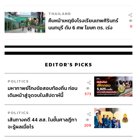
ชั่วคราว หลังเหตุใช้อาวุธปืนภายใน
โรงเรียนคลี่คลาย
THAILAND
คืบหน้าเหตุยิงโรงเรียนเทพศิรินทร์
0
นนทบุรี ดับ 6 ศพ โฆษก ตร. เร่ง
สอบปมขโมยปืนปู่ก่อเหตุ
EDITOR'S PICKS
POLITICS
มหากาพย์โกงข้อสอบท้องถิ่น ก่อน
573
เดินหน้าสู่จุดจบในสัปดาห์นี้
POLITICS
เส้นทางคดี 44 สส. ในชั้นศาลฎีกา
209
จะรู้ผลเมื่อไร