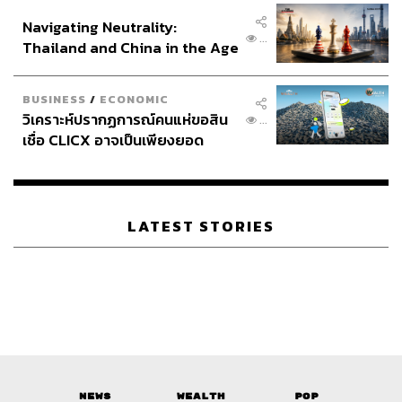
อินโดนีเซีย
กองทุนการเงินระหว่างประเทศ (IMF) พบว่า นิยามของไทยมี
Navigating Neutrality:
ความอนุรักษนิยม (Conservative) ‘มากกว่า’ โดยนิยามตาม
...
Thailand and China in the Age
พ.ร.บ.หนี้สาธารณะ พบว่า หนี้สาธารณะไทย (Public Debt)
of a New Global Order
อยู่ที่ 64.29% ณ เดือนพฤษภาคม 2567
BUSINESS
/
ECONOMIC
ขณะที่ตามนิยามของ IMF พบว่า หนี้รัฐบาลทั่วไป (General
วิเคราะห์ปรากฏการณ์คนแห่ขอสิน
...
Government Debt) อยู่ที่ 58.40% ตามการคำนวณของ
เชื่อ CLICX อาจเป็นเพียงยอด
ภูเขาน้ำแข็ง ของปัญหาหนี้ครัว
สำนักงานบริหารหนี้สาธารณะ ณ เดือนพฤษภาคม 2567
เรือนไทยที่ถูกซุกไว้
ส่วนความแตกต่างของคำนิยาม พ.ร.บ.หนี้สาธารณะ และ
IMF ได้แก่ IMF ไม่ได้รวมหนี้รัฐวิสาหกิจที่รัฐบาลไม่รับภาระ
LATEST STORIES
เข้าไป
ขณะที่ตามคำนิยาม พ.ร.บ.หนี้สาธารณะ ก็ไม่ได้รวมหนี้
รัฐบาลท้องถิ่นเข้าไป โดย ณ สิ้นเดือนมีนาคม 2567 หนี้ของ
องค์กรปกครองส่วนท้องถิ่น (อปท.) อยู่ที่ 3.8 หมื่นล้านบาท
News
Wealth
Pop