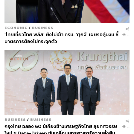
ธุรกิจไม่ฟื้น โอกาสที่จะขับเคลื่อนเศรษฐกิจก็จะเป็นไปไม่ได้”
พิชัยกล่าว
ECONOMIC
/
BUSINESS
แก้นิยามหนี้สาธารณะจะทำให้อันดับเครดิตไทย ‘ดีขึ้น’
‘ไทยเที่ยวไทย พลัส’ ยังไม่เข้า ครม. ‘ศุภจี’ เผยรอลุ้นงบ ชี้
...
หรือไม่
มาตรการต้องไม่กระจุกตัว
แหล่งข่าวกระทรวงการคลังกล่าวอีกว่า การปรับเปลี่ยนนิยาม
ใดๆ ไม่เกี่ยวข้องกับอันดับความน่าเชื่อของประเทศ
(Sovereign Credit Rating) เนื่องจากบริษัทจัดอันดับความน่า
เชื่อถือต่างๆ สามารถคำนวณหนี้สาธารณะได้เองอยู่แล้ว
นอกจากนี้ในการประเมินอันดับความน่าเชื่อของประเทศ
บริษัทต่างๆ จะพิจารณาปัจจัยอื่นๆ ร่วมด้วยอย่างรอบด้าน ไม่
ได้ดูแค่ระดับหนี้สาธารณะเท่านั้น
BUSINESS
/
BUSINESS
กรุงไทย ฉลอง 60 ปีเคียงข้างเศรษฐกิจไทย ลุยทศวรรษ
...
การแก้นิยาม ‘หนี้สาธารณะ’ ต้องทำอย่างไร
ใหม่ ชู Data-Driven ขับเคลื่อนยุทธศาสตร์ความยั่งยืน