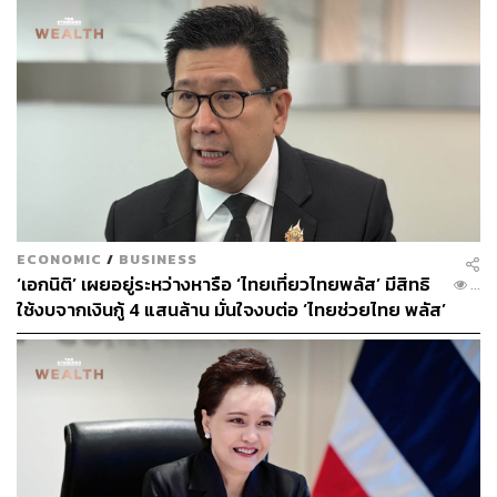
เดียวกัน
รมว.คลัง ย้ำ รัฐบาลก่อหนี้เพื่อช่วยภาคประชาชนและ
ภาคธุรกิจ
พิชัย ชุณหวชิร รองนายกรัฐมนตรี และรัฐมนตรีว่าการ
กระทรวงการคลัง ให้สัมภาษณ์กับรายการ
The Secret
Sauce
เมื่อวันที่ 26 กรกฎาคม โดยระบุว่า การก่อหนี้
สาธารณะเพื่อประคับประคองภาคประชาชนและภาคธุรกิจ
ECONOMIC
/
BUSINESS
เป็นเรื่องสำคัญที่จะขับเคลื่อนเศรษฐกิจต่อไป
‘เอกนิติ’ เผยอยู่ระหว่างหารือ ‘ไทยเที่ยวไทยพลัส’ มีสิทธิ
...
ใช้งบจากเงินกู้ 4 แสนล้าน มั่นใจงบต่อ ‘ไทยช่วยไทย พลัส’
“ในช่วง 10 ปีที่ผ่านมา ภาคประชาชนและภาคธุรกิจอ่อนแอ
เฟส 2 มีเพียงพอ
รัฐบาลซึ่งเป็นผู้ดูแลสองภาคส่วนนี้จึงไม่มีทางเลือก ต้องเข้า
มาช่วยเหลือ ทำให้ระดับหนี้สาธารณะต่อ GDP ไทยเพิ่มขึ้น
อยู่ที่ระดับ 64%”
พร้อมทั้งระบุอีกว่า “แท้จริงแล้วรัฐบาลไม่ได้อยากสร้างหนี้
แต่ถ้าสองเสาหลักของเศรษฐกิจอย่างภาคประชาชนและภาค