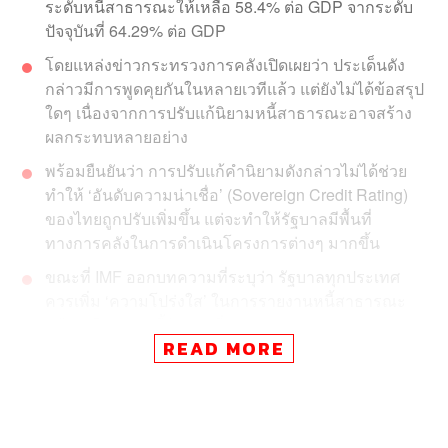
ระดับหนี้สาธารณะให้เหลือ 58.4% ต่อ GDP จากระดับ
ปัจจุบันที่ 64.29% ต่อ GDP
โดยแหล่งข่าวกระทรวงการคลังเปิดเผยว่า ประเด็นดัง
กล่าวมีการพูดคุยกันในหลายเวทีแล้ว แต่ยังไม่ได้ข้อสรุป
ใดๆ เนื่องจากการปรับแก้นิยามหนี้สาธารณะอาจสร้าง
ผลกระทบหลายอย่าง
พร้อมยืนยันว่า การปรับแก้คำนิยามดังกล่าวไม่ได้ช่วย
ทำให้ ‘อันดับความน่าเชื่อ’ (Sovereign Credit Rating)
ของไทยถูกปรับเพิ่มขึ้น แต่จะทำให้รัฐบาลมีพื้นที่
ทางการคลังในการดำเนินโครงการต่างๆ มากขึ้น
ขณะที่ IMF ออกบทความที่ระบุว่า รัฐบาลทุกประเทศ
ควรเพิ่ม ‘ความโปร่งใส’ ในการรายงานหนี้สาธารณะ
พร้อมเตือนว่า หนี้รัฐบาลที่ถูกซุกซ่อน (Hidden Debt)
READ MORE
อาจเป็นภัยคุกคามต่อบางประเทศ ท่ามกลางภาวะอัตรา
ดอกเบี้ยที่สูงและเศรษฐกิจที่ชะลอตัว
พร้อมแนะว่า รัฐบาลทุกประเทศควรเร่งสร้างบัฟเฟอร์
ทางการคลัง ย้ำปฏิรูปเชิงโครงสร้างดีที่สุดในการจัดการ