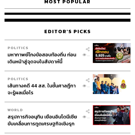
MOST POPULAR
EDITOR'S PICKS
POLITICS
มหากาพย์โกงข้อสอบท้องถิ่น ก่อน
...
เดินหน้าสู่จุดจบในสัปดาห์นี้
POLITICS
เส้นทางคดี 44 สส. ในชั้นศาลฎีกา
...
จะรู้ผลเมื่อไร
เทียบหนี้สาธารณะไทยตามคำนิยาม พ.ร.บ.หนี้สาธารณะ
WORLD
vs. IMF
สรุปภารกิจอนุทิน เยือนอินโดนีเซีย
...
ขับเคลื่อนการทูตเศรษฐกิจเชิงรุก
ประกาศหุ้นส่วนยุทธศาสตร์ไทย –
ถ้าเทียบนิยามหนี้สาธารณะตาม พ.ร.บ.หนี้สาธารณะ กับ