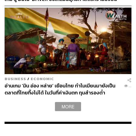
แหล่งข่าวกระทรวงการคลังเปิดเผยว่า หากรัฐบาลต้องการแก้
คำนิยาม จำเป็นต้องแก้คำนิยามใน พ.ร.บ.หนี้สาธารณะ ซึ่ง
ต้องทำตามขั้นตอนต่างๆ ตามกฎหมาย อาทิ ส่งเข้าสภา
แหล่งข่าวยังย้ำด้วยว่า การพิจารณาต้องเป็นไปอย่างรอบคอบ
เนื่องจากการแก้คำนิยามหนี้สาธารณะจะพัวพันกับกฎหมาย
เกี่ยวเนื่องอื่นๆ และประเด็นอื่นๆ ด้วย
BUSINESS
/
ECONOMIC
อ่านเกม ‘มิน อ่อง หล่าย’ เยือนไทย ทำไมเมียนมายังเป็น
...
ตลาดที่ไทยทิ้งไม่ได้ ในวันที่ค่าเงินตก ทุนสำรองต่ำ
MORE