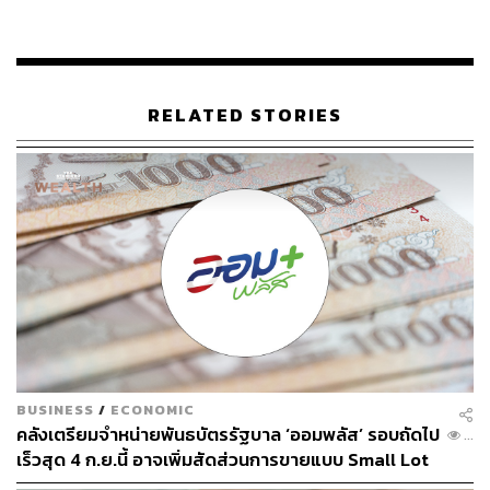
ไทยเกิดขึ้นท่ามกลางภาวะที่หนี้สาธารณะไทยต่อ GDP ปรับ
ตัวเพิ่มขึ้น และทะลุระดับสูงสุดเป็นประวัติการณ์อย่างต่อเนื่อง
โดยตามข้อมูลล่าสุดของสำนักงานบริหารหนี้สาธารณะ
RELATED STORIES
(สบน.) แสดงให้เห็นว่า หนี้สาธารณะคงค้าง ณ สิ้นเดือน
พฤษภาคม 2567 อยู่ที่ 11,646,159.44 ล้านบาท คิดเป็น
64.29% ต่อ GDP ซึ่งนับเป็นระดับสูงสุดเป็นประวัติการณ์
นอกจากนี้ ตามแผนการคลังระยะปานกลาง (ปีงบประมาณ
2568-2571) ฉบับทบทวน ครั้งที่ 2 (ฉบับล่าสุด) รัฐบาลยังคาด
ว่าสัดส่วนหนี้สาธารณะไทยต่อ GDP จะค่อยๆ เพิ่มไปแตะ
68.9% ในปี 2570 ไม่ไกลจากเพดานที่ 70%
อย่างไรก็ดี ฝ่ายรัฐบาลรวมถึง ดร.เผ่าภูมิ โรจนสกุล รัฐมนตรี
ช่วยว่าการกระทรวงการคลัง ยืนยันมาตลอดว่า ปัจจุบันระดับ
BUSINESS
/
ECONOMIC
หนี้สาธารณะไทย ‘ไม่น่ากังวล’ และเมื่อปรับเป็นนิยามสากล
คลังเตรียมจำหน่ายพันธบัตรรัฐบาล ‘ออมพลัส’ รอบถัดไป
...
รวมถึงนิยามของกองทุนการเงินระหว่างประเทศ (IMF) แล้ว
เร็วสุด 4 ก.ย.นี้ อาจเพิ่มสัดส่วนการขายแบบ Small Lot
และหนี้สาธารณะไทยยังต่ำกว่าหลายประเทศในระดับ
First มากขึ้น