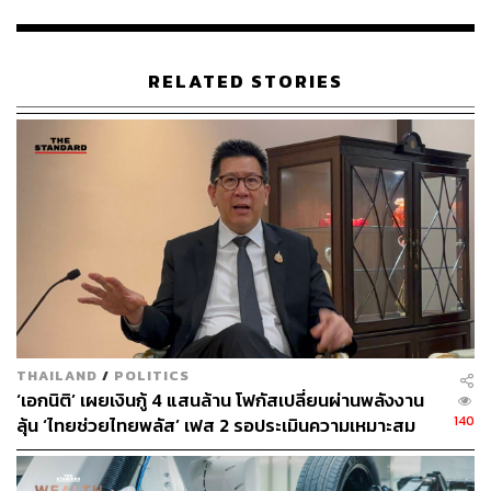
สามารถติดตาม THE STANDARD WEALTH
RELATED STORIES
ผ่านแอปพลิเคชันต่างๆ ที่คุณสะดวกหรือใช้งานอยู่แล้วได้เลย
TAGS:
กระทรวงการคลัง
ธนาคารแห่งประเทศไทย
นโยบายการเงิน
ลวรณ แสงสนิท
หนี้สาธารณะ
กู้เงิน
แบงก์ชาติ
THAILAND
/
POLITICS
‘เอกนิติ’ เผยเงินกู้ 4 แสนล้าน โฟกัสเปลี่ยนผ่านพลังงาน
140
ลุ้น ‘ไทยช่วยไทยพลัส’ เฟส 2 รอประเมินความเหมาะสม
190