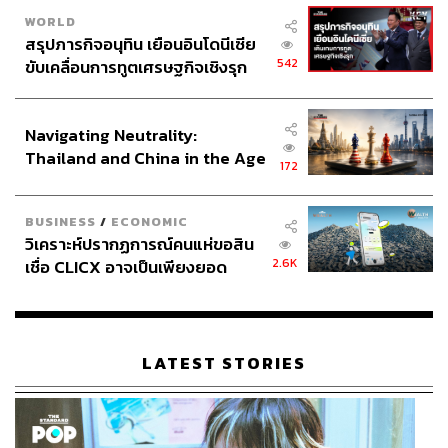
WORLD
สรุปภารกิจอนุทิน เยือนอินโดนีเซีย
542
ขับเคลื่อนการทูตเศรษฐกิจเชิงรุก
ประกาศหุ้นส่วนยุทธศาสตร์ไทย –
อินโดนีเซีย
Navigating Neutrality:
Thailand and China in the Age
172
of a New Global Order
BUSINESS
/
ECONOMIC
วิเคราะห์ปรากฏการณ์คนแห่ขอสิน
2.6K
เชื่อ CLICX อาจเป็นเพียงยอด
ภูเขาน้ำแข็ง ของปัญหาหนี้ครัว
เรือนไทยที่ถูกซุกไว้
LATEST STORIES