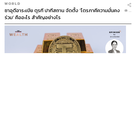
WORLD
ซาอุดีอาระเบีย ตุรกี ปากีสถาน จัดตั้ง ‘ไตรภาคีความมั่นคง
...
ร่วม’ คืออะไร สำคัญอย่างไร
BUSINESS
/
CRYPTOCURRENCY
/
OPINION
/
ฐิภา นว
วัฒนทรัพย์
...
‘New Demand’ ผู้เล่นทองคำรายใหม่ ‘Tether’