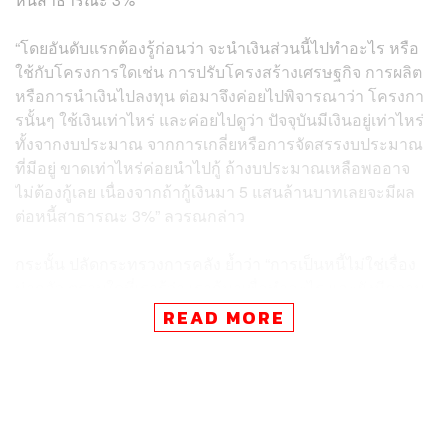
“โดยอันดับแรกต้องรู้ก่อนว่า จะนำเงินส่วนนี้ไปทำอะไร หรือ
ใช้กับโครงการใดเช่น การปรับโครงสร้างเศรษฐกิจ การผลิต
หรือการนำเงินไปลงทุน ต่อมาจึงค่อยไปพิจารณาว่า โครงกา
รนั้นๆ ใช้เงินเท่าไหร่ และค่อยไปดูว่า ปัจจุบันมีเงินอยู่เท่าไหร่
ทั้งจากงบประมาณ จากการเกลี่ยหรือการจัดสรรงบประมาณ
ที่มีอยู่ ขาดเท่าไหร่ค่อยนำไปกู้ ถ้างบประมาณเหลือพออาจ
ไม่ต้องกู้เลย เนื่องจากถ้ากู้เงินมา 5 แสนล้านบาทเลยจะมีผล
ต่อหนี้สาธารณะ 3%” ลวรณกล่าว
กระนั้น ปลัดกระทรวงการคลัง ย้ำว่า “การเป็นหนี้ไม่ใช่เรื่อง
น่ากลัว ตราบใดที่เรารู้ว่า เรากู้มาเพื่อทำอะไร และยังมีความ
สามารถในการชำระดอกเบี้ย และเงินต้นคืนได้ตามกำหนด”
READ MORE
ตามข้อมูลล่าสุดจากสำนักงานบริหารหนี้สาธารณะ (สบน.)
ระบุว่า ปัจจุบัน หนี้สาธารณะไทยอยู่ที่ 64.21% ต่อ GDP ณ
กุมภาพันธ์ 2568