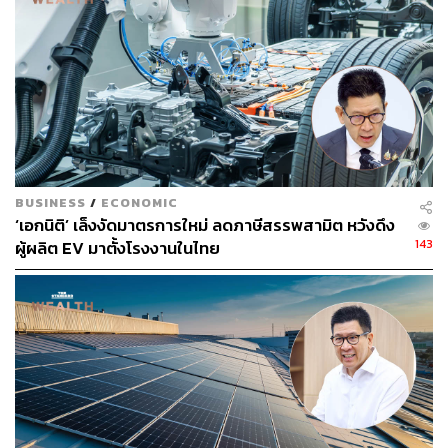
ABOUT THE AUTHOR
วาราดา ทองจำนงค์
Content Creator สำนักข่าว THE
STANDARD WEALTH
BUSINESS
/
ECONOMIC
‘เอกนิติ’ เล็งงัดมาตรการใหม่ ลดภาษีสรรพสามิต หวังดึง
143
ผู้ผลิต EV มาตั้งโรงงานในไทย