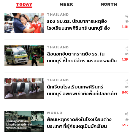
TODAY
WEEK
MONTH
THAILAND
รอง ผบ.ตร. บัญชาการเหตุยิง
1.4K
โรงเรียนเทพศิรินทร์ นนทบุรี สั่ง
ค้นหา 2 รอบยืนยันไร้คนติดค้าง พบ
ศพปู่-ย่าที่บ้านพักผู้ก่อเหตุ
THAILAND
สื่อนอกจับตากราดยิง รร. ใน
1.3K
นนทบุรี ชี้ไทยมีอัตราครอบครองปืน
สูงในระดับต้นของภูมิภาค
THAILAND
นักเรียนโรงเรียนเทพศิรินทร์
840
นนทบุรี อพยพเข้ายังพื้นที่ปลอดภัย
ชั่วคราว หลังเหตุใช้อาวุธปืนภายใน
โรงเรียนคลี่คลาย
WORLD
ย้อนเหตุกราดยิงในโรงเรียนต่าง
692
ประเทศ ที่ผู้ก่อเหตุเป็นนักเรียน