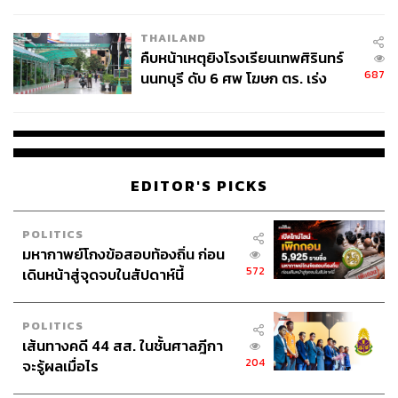
THAILAND
คืบหน้าเหตุยิงโรงเรียนเทพศิรินทร์
687
นนทบุรี ดับ 6 ศพ โฆษก ตร. เร่ง
สอบปมขโมยปืนปู่ก่อเหตุ
EDITOR'S PICKS
POLITICS
มหากาพย์โกงข้อสอบท้องถิ่น ก่อน
572
เดินหน้าสู่จุดจบในสัปดาห์นี้
POLITICS
เส้นทางคดี 44 สส. ในชั้นศาลฎีกา
204
จะรู้ผลเมื่อไร