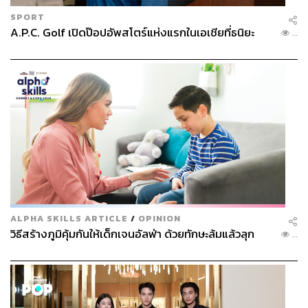
SPORT
A.P.C. Golf เปิดป๊อปอัพสโตร์แห่งแรกในเอเชียที่ธนิยะ
...
ALPHA SKILLS ARTICLE
/
OPINION
วิธีสร้างภูมิคุ้มกันให้เด็กเจนอัลฟ่า ด้วยทักษะล้มแล้วลุก
...