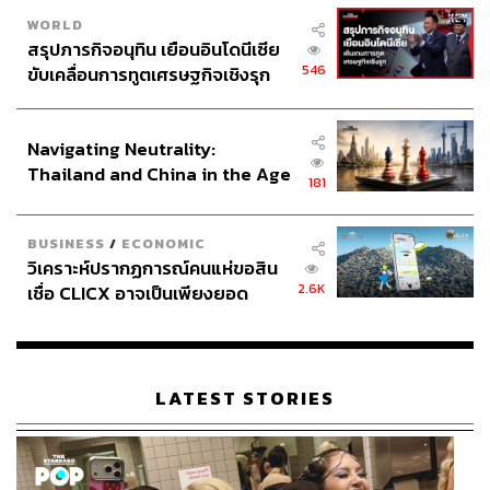
WORLD
สรุปภารกิจอนุทิน เยือนอินโดนีเซีย
546
ขับเคลื่อนการทูตเศรษฐกิจเชิงรุก
ประกาศหุ้นส่วนยุทธศาสตร์ไทย –
อินโดนีเซีย
Navigating Neutrality:
Thailand and China in the Age
181
of a New Global Order
BUSINESS
/
ECONOMIC
วิเคราะห์ปรากฏการณ์คนแห่ขอสิน
2.6K
เชื่อ CLICX อาจเป็นเพียงยอด
ภูเขาน้ำแข็ง ของปัญหาหนี้ครัว
เรือนไทยที่ถูกซุกไว้
LATEST STORIES