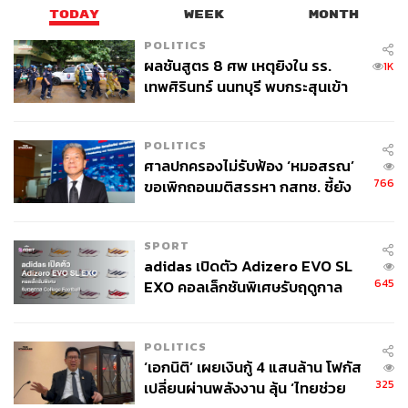
TODAY
WEEK
MONTH
POLITICS
ผลชันสูตร 8 ศพ เหตุยิงใน รร.
1K
เทพศิรินทร์ นนทบุรี พบกระสุนเข้า
จุดสำคัญ ‘ศีรษะ-หน้าอก’ ครูถูกยิง
4 นัด จากระยะไกล
POLITICS
ศาลปกครองไม่รับฟ้อง ‘หมอสรณ’
766
ขอเพิกถอนมติสรรหา กสทช. ชี้ยัง
ไม่ใช่ผู้เดือดร้อนเสียหาย
SPORT
adidas เปิดตัว Adizero EVO SL
645
EXO คอลเล็กชันพิเศษรับฤดูกาล
College Football
POLITICS
‘เอกนิติ’ เผยเงินกู้ 4 แสนล้าน โฟกัส
325
เปลี่ยนผ่านพลังงาน ลุ้น ‘ไทยช่วย