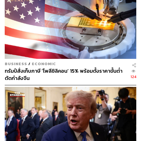
โครงการ รวมถึงต้องลดจำนวนบุคลากรลง
รายงานระบุเพิ่มเติมว่า “ผู้ติดต่อจากองค์กรไม่แสวงหากำไร
และหน่วยงานชุมชนอื่นๆ แสดงความกังวลอย่างมากเกี่ยวกับ
อนาคตของเงินทุนจากรัฐบาลกลางและการสนับสนุนด้าน
บริการ ซึ่งสร้างความท้าทายในการจัดสรรบุคลากร การวาง
กลยุทธ์ และการวางแผนระยะยาว”
BUSINESS
/
ECONOMIC
ภาพ:
SolStock / Getty Images
ทรัมป์สั่งเก็บภาษี ‘โพลีซิลิคอน’ 15% พร้อมตั้งราคาขั้นต่ำ
อ้างอิง:
124
ตัดกำลังจีน
https://www.cnbc.com/2025/04/23/business-already-
are-trying-to-pass-tariff-cost-onto-customers-fed-repo
rt-says.html?__source=iosappshare%7Ccom.apple.
UIKit.activity.CopyToPasteboard
สามารถติดตาม THE STANDARD WEALTH