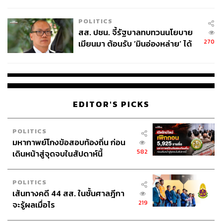
ไทยพลัส’ เฟส 2 รอประเมินความ
เหมาะสม
POLITICS
สส. ปชน. จี้รัฐบาลทบทวนนโยบาย
270
เมียนมา ต้อนรับ ‘มินอ่องหล่าย’ ได้
แค่สัญญาว่างเปล่า
EDITOR'S PICKS
POLITICS
มหากาพย์โกงข้อสอบท้องถิ่น ก่อน
582
เดินหน้าสู่จุดจบในสัปดาห์นี้
POLITICS
เส้นทางคดี 44 สส. ในชั้นศาลฎีกา
219
จะรู้ผลเมื่อไร