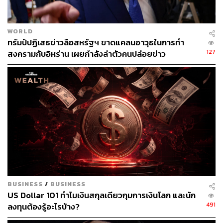
ผ่านแอปพลิเคชันต่างๆ ที่คุณสะดวกหรือใช้งานอยู่แล้วได้เลย
WORLD
ทรัมป์ปฏิเสธข่าวลือสหรัฐฯ ขาดแคลนอาวุธในการทำ
127
สงครามกับอิหร่าน เผยกำลังล่าตัวคนปล่อยข่าว
TAGS:
Donald Trump
ธนาคารกลางสหรัฐฯ (Fed)
ภาษีนำเข้า
ราคาสินค้า
189
BUSINESS
/
BUSINESS
US Dollar 101 ทำไมเงินสกุลเดียวกุมการเงินโลก และนัก
ABOUT THE AUTHOR
491
ลงทุนต้องรู้อะไรบ้าง?
THE STANDARD WEALTH