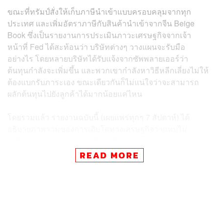
ขณะที่ทรัมป์สั่งให้เก็บภาษีนำเข้าแบบครอบคลุมจากทุก
ประเทศ และเพิ่มอัตราภาษีกับสินค้านำเข้าจากจีน Beige
Book ซึ่งเป็นรายงานการประเมินภาวะเศรษฐกิจจากเจ้า
หน้าที่ Fed ได้สะท้อนว่า บริษัทต่างๆ วางแผนจะรับมือ
อย่างไร โดยหลายบริษัทได้รับแจ้งจากซัพพลายเออร์ว่า
ต้นทุนกำลังจะเพิ่มขึ้น และพวกเขากำลังหาวิธีหลีกเลี่ยงไม่ให้
ต้องแบกรับภาระเอง ขณะเดียวกันก็ไม่แน่ใจว่าจะสามารถ
ผลักต้นทุนไปยังลูกค้าได้มากน้อยแค่ไหน
โดยรวมแล้ว รายงานฉบับนี้ (เผยแพร่ทุกๆ 7 สัปดาห์) ได้
อธิบายภาพรวมของการเติบโตทางเศรษฐกิจว่าแทบไม่
เปลี่ยนแปลง จากรายงานเมื่อวันที่ 5 มีนาคม แม้ว่าจะเน้นย้ำ
ว่าความไม่แน่นอนเกี่ยวกับนโยบายการค้าระหว่างประเทศ
READ MORE
แผ่กระจายไปทั่วทั้ง 12 เขตเศรษฐกิจ
ราคาสินค้าโดยทั่วไปปรับตัวเพิ่มขึ้นในช่วงเวลาดังกล่าว ซึ่ง
รวมถึงการประกาศ ‘วันปลดปล่อย’ เมื่อวันที่ 2 เมษายนของ
ทรัมป์เกี่ยวกับมาตรการภาษี ส่วนการจ้างงานยังคงแทบไม่