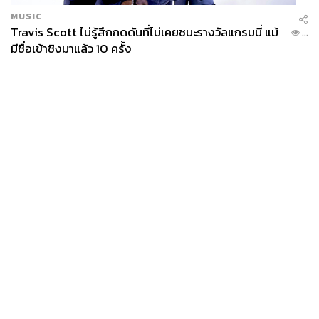
MUSIC
Travis Scott ไม่รู้สึกกดดันที่ไม่เคยชนะรางวัลแกรมมี่ แม้
...
มีชื่อเข้าชิงมาแล้ว 10 ครั้ง
News
Wealth
Pop
Podcast
Video
Now
Opinion
Careers
Events
Privacy
About
Contact
Policy
FOR
ADVERTISING
MEMBERSHIP