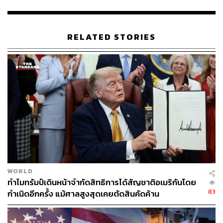
ว่าสูญเสียความสัมพันธ์ทางธุรกิจกับแคนาดา
รายงานยังระบุถึงผลกระทบที่เกิดจากกระทรวงประสิทธิภาพ
RELATED STORIES
ภาครัฐ (Department of Government Efficiency หรือ DOGE)
ที่มีอีลอน มัสก์ เป็นผู้นำ ซึ่งส่งผลต่อการจ้างงานในพื้นที่กรุง
วอชิงตัน ดี.ซี. โดย DOGE มุ่งลดขนาดกำลังคนภาครัฐอย่าง
เข้มข้น โดยมีการเลิกจ้างพนักงานหลายพันราย และเสนอ
โครงการชดเชยให้ออกจากงานแก่พนักงานบางส่วน
แม้ภาพรวมของการจ้างงานในช่วงเวลาดังกล่าวจะไม่มีการ
เปลี่ยนแปลงมากนัก แต่รายงานระบุว่าเจ้าหน้าที่รัฐบาลกลาง
จำนวนมากถูกเลิกจ้างหรือถูกให้ลาหยุดราชการในช่วงไม่กี่
สัปดาห์ที่ผ่านมา
WORLD
ในส่วนอื่นของรายงาน องค์กรให้บริการที่พึ่งพาการสนับสนุน
ทำไมทรัมป์เดินหน้าจำกัดสิทธิการได้สัญชาติอเมริกันโดย
จากรัฐบาลกลางต่างประสบปัญหาตั้งแต่ทำเนียบขาวเริ่ม
83
กำเนิดอีกครั้ง แม้ศาลสูงสุดเคยตัดสินคัดค้าน
ดำเนินการตรวจสอบและปรับลดหน่วยงานที่ได้รับงบ
ประมาณจากรัฐบาล รายงานระบุโดยเฉพาะว่า ธนาคาร
อาหารในนิวยอร์กกำลังเผชิญกับการตัดงบประมาณในหลาย