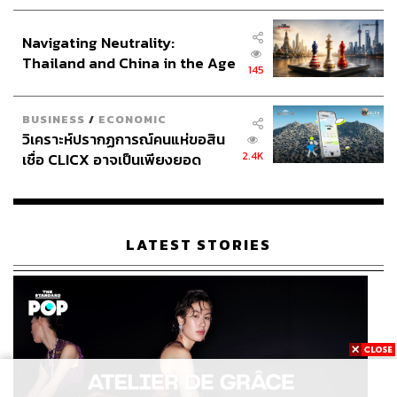
ประกาศหุ้นส่วนยุทธศาสตร์ไทย –
อินโดนีเซีย
Navigating Neutrality:
Thailand and China in the Age
145
of a New Global Order
BUSINESS
/
ECONOMIC
วิเคราะห์ปรากฏการณ์คนแห่ขอสิน
2.4K
เชื่อ CLICX อาจเป็นเพียงยอด
ภูเขาน้ำแข็ง ของปัญหาหนี้ครัว
เรือนไทยที่ถูกซุกไว้
LATEST STORIES