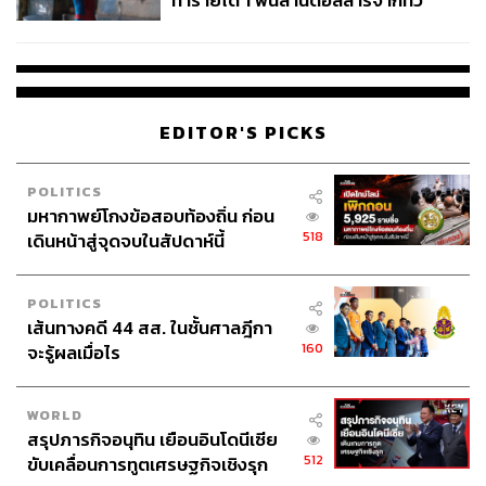
ทำรายได้ 1 พันล้านดอลลาร์จากทั่ว
โลกภายใน 6 วัน
EDITOR'S PICKS
POLITICS
มหากาพย์โกงข้อสอบท้องถิ่น ก่อน
518
เดินหน้าสู่จุดจบในสัปดาห์นี้
POLITICS
เส้นทางคดี 44 สส. ในชั้นศาลฎีกา
160
จะรู้ผลเมื่อไร
WORLD
สรุปภารกิจอนุทิน เยือนอินโดนีเซีย
512
ขับเคลื่อนการทูตเศรษฐกิจเชิงรุก