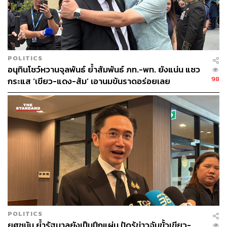
POLITICS
อนุทินโชว์หวานจุลพันธ์ ย้ำสัมพันธ์ ภท.-พท. ยังแน่น แซว
98
กระแส ‘เขียว-แดง-ส้ม’ เอานมข้นราดอร่อยเลย
POLITICS
ยศชนัน ย้ำรัฐบาลยังเป็นปึกแผ่น ปัดรู้ข่าวจับขั้วเขียว-