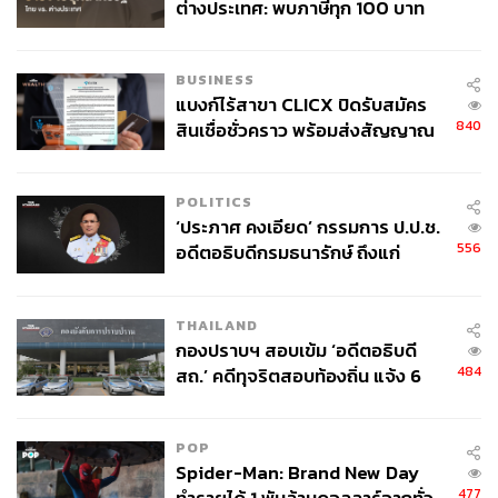
ต่างประเทศ: พบภาษีทุก 100 บาท
ของคนไทยใช้ไปกับข้าราชการเฉียด
40 บาท
BUSINESS
แบงก์ไร้สาขา CLICX ปิดรับสมัคร
840
สินเชื่อชั่วคราว พร้อมส่งสัญญาณ
เตือนกลุ่มกู้เงินผิดวัตถุประสงค์-ให้
ข้อมูลเท็จ เตรียมดำเนินคดีเด็ดขาด
POLITICS
‘ประภาศ คงเอียด’ กรรมการ ป.ป.ช.
556
อดีตอธิบดีกรมธนารักษ์ ถึงแก่
อนิจกรรม
THAILAND
กองปราบฯ สอบเข้ม ‘อดีตอธิบดี
484
สถ.’ คดีทุจริตสอบท้องถิ่น แจ้ง 6
ข้อหาหนัก จ่อชง ป.ป.ช. 12 ส.ค. นี้
POP
Spider-Man: Brand New Day
477