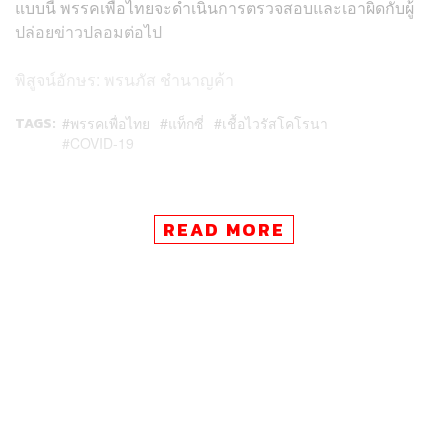
แบบนี้ พรรคเพื่อไทยจะดำเนินการตรวจสอบและเอาผิดกับผู้
ปล่อยข่าวปลอมต่อไป
พิสูจน์อักษร: พรนภัส ชำนาญค้า
TAGS:
พรรคเพื่อไทย
แท็กซี่
เชื้อไวรัสโคโรนา
COVID-19
READ MORE
20
ABOUT THE AUTHOR
THE STANDARD TEAM