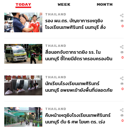
TODAY
WEEK
MONTH
THAILAND
รอง ผบ.ตร. บัญชาการเหตุยิง
0
โรงเรียนเทพศิรินทร์ นนทบุรี สั่ง
ค้นหา 2 รอบยืนยันไร้คนติดค้าง พบ
ศพปู่-ย่าที่บ้านพักผู้ก่อเหตุ
452
THAILAND
สื่อนอกจับตากราดยิง รร. ใน
0
นนทบุรี ชี้ไทยมีอัตราครอบครองปืน
ABOUT THE AUTHOR
สูงในระดับต้นของภูมิภาค
สุพัฒน์ ศิวะพรพันธ์
THAILAND
Content Creator ผู้หลงใหลในทุกศาสตร์และ
นักเรียนโรงเรียนเทพศิรินทร์
วัฒนธรรมของประเทศญี่ปุ่น
0
นนทบุรี อพยพเข้ายังพื้นที่ปลอดภัย
ชั่วคราว หลังเหตุใช้อาวุธปืนภายใน
โรงเรียนคลี่คลาย
THAILAND
คืบหน้าเหตุยิงโรงเรียนเทพศิรินทร์
0
นนทบุรี ดับ 6 ศพ โฆษก ตร. เร่ง