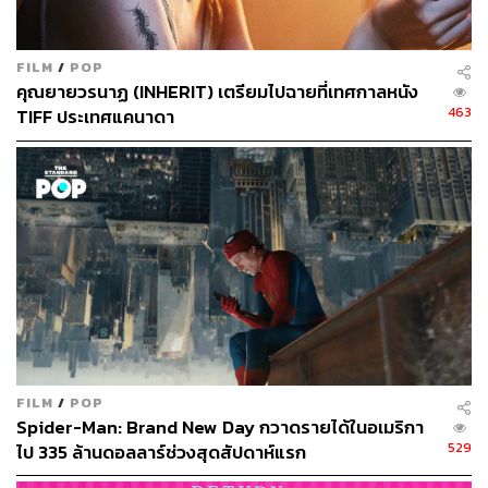
อารมณ์ดีจากรายการ
กิ๊กดู๋ สงครามเพลง
ที่ห่างหายจาก
จอภาพยนตร์ไปตั้งแต่ปี 2559 มารับบทเป็น สิทธิชน ชายผู้ที่
ทำทุกอย่างเพื่อผลประโยชน์ของตัวเอง ที่แสดงความคิดเห็น
FILM
/
POP
ถึงเรื่องนี้ไว้อย่างน่าสนใจว่า
คุณยายวรนาฏ (INHERIT) เตรียมไปฉายที่เทศกาลหนัง
463
TIFF ประเทศแคนาดา
“ภาพยนตร์เรื่องนี้ดูแรง ไม่ได้โลกสวย ตอบโจทย์ดาร์กไซด์
ของคน หลายๆ คนอาจรู้สึกว่าเคยไม่ได้รับความยุติธรรม
ความยุติธรรมมันมีนะ แต่อยู่ฝั่งใครล่ะ ตัวละครสิทธิชนก็บอก
นะว่าความยุติธรรมซื้อหาได้ เขาสามารถซื้อทนายที่ดีกว่าได้
กฎของโลกใบนี้มันเป็นแบบนี้ไม่ใช่เหรอ
“สิ่งที่ยุติธรรมจริงๆ คือกฎของธรรมชาติ สัตว์อยู่เป็นฝูง ใคร
กัดเก่งกว่าก็เป็นจ่าฝูง กฎของฝูงลิง ใครสร้างสัมพันธ์ดีกว่าก็
เป็นจ่าฝูง มนุษย์ต่างหากที่สร้างกฎเกณฑ์ขึ้นมา ไม่ยอมอยู่ใน
กฎธรรมชาติ
FILM
/
POP
Spider-Man: Brand New Day กวาดรายได้ในอเมริกา
“ในเรื่อง
คืนยุติ-ธรรม
ถ้าคุณเป็นมานพ อยากตัดสินความ
529
ไป 335 ล้านดอลลาร์ช่วงสุดสัปดาห์แรก
ยุติธรรมด้วยตัวคุณเอง คุณพร้อมจะเจอในสิ่งที่ต้องเผชิญไหม
ทุกอย่างอยู่ที่ว่าเราเลือกจะเป็นอะไร”