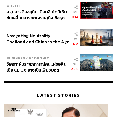
WORLD
สรุปภารกิจอนุทิน เยือนอินโดนีเซีย
542
ขับเคลื่อนการทูตเศรษฐกิจเชิงรุก
ประกาศหุ้นส่วนยุทธศาสตร์ไทย –
อินโดนีเซีย
Navigating Neutrality:
Thailand and China in the Age
170
of a New Global Order
BUSINESS
/
ECONOMIC
วิเคราะห์ปรากฏการณ์คนแห่ขอสิน
2.6K
เชื่อ CLICX อาจเป็นเพียงยอด
ภูเขาน้ำแข็ง ของปัญหาหนี้ครัว
เรือนไทยที่ถูกซุกไว้
LATEST STORIES