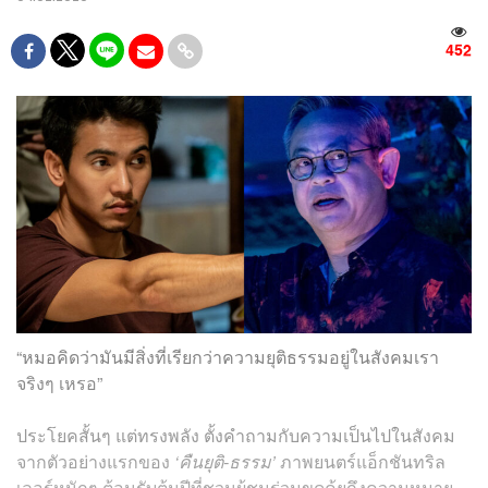
452
“หมอคิดว่ามันมีสิ่งที่เรียกว่าความยุติธรรมอยู่ในสังคมเรา
จริงๆ เหรอ”
ประโยคสั้นๆ แต่ทรงพลัง ตั้งคำถามกับความเป็นไปในสังคม
จากตัวอย่างแรกของ
‘คืนยุติ-ธรรม’
ภาพยนตร์แอ็กชันทริล
เลอร์หนักๆ ต้อนรับต้นปีที่ชวนผู้ชมร่วมขุดคุ้ยถึงความหมาย