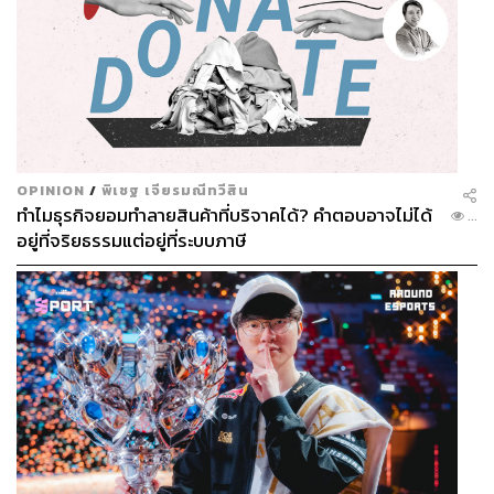
OPINION
/
พิเชฐ เจียรมณีทวีสิน
ทำไมธุรกิจยอมทำลายสินค้าที่บริจาคได้? คำตอบอาจไม่ได้
...
อยู่ที่จริยธรรมแต่อยู่ที่ระบบภาษี