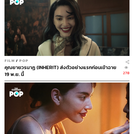
แสดงในบทบาทหนักๆ อย่างต่อเนื่อง หลังจากภาพยนตร์
จอม
ขมังเวทย์ 2020
เพิ่งลาจอไปไม่นาน คราวนี้ก๊อตต้องลงทุนลด
น้ำหนักและฝึกสร้างภูมิหลังของตัวละครมานพวันละ 4-6
ชั่วโมงเป็นเวลากว่า 1 เดือน ในการเข้าถึงความเป็นมนุษย์ใน
สภาวะถูกกดดันอย่างหนักให้ได้มากที่สุดเพื่อส่งข้อความบอก
สังคมผ่านตัวละครว่า
“คนเราต้องมองให้รอบด้าน อย่าเห็นแต่มุมของตัวเอง เพื่อ
FILM
/
POP
ดึงสติก่อนที่จะทำอะไร จะเห็นว่าสุดท้ายการตัดสินใจของตัว
คุณยายวรนาฏ (INHERIT) ส่งตัวอย่างแรกก่อนเข้าฉาย
ละครก็ไม่ใช่สิ่งที่ดีที่สุด แต่มันทำไปด้วยความอาฆาต ซึ่งการ
278
19 พ.ย. นี้
ทำอะไรด้วยความอาฆาตไม่ได้ทำให้เขาคลายปม แต่กลับ
ทำให้ปมหนาขึ้นทุกวัน”
นอกจากนี้
คืนยุติ-ธรรม
ยังได้ ปูเป้-รามาวดี นาคฉัตรีย์ นัก
แสดงสาวมากความสามารถที่เราคุ้นเคยกันในจอโทรทัศน์
มาพลิกบทบาทรับเล่นภาพยนตร์เป็นครั้งแรกในชีวิต
รวมทั้งเรื่องที่เซอร์ไพรส์คนดูมากๆ คือการได้ ‘ซูโม่กิ๊ก’ พิธีกร