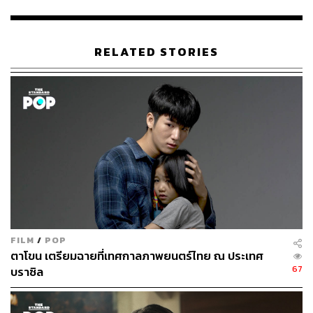
RELATED STORIES
FILM
/
POP
ตาโขน เตรียมฉายที่เทศกาลภาพยนตร์ไทย ณ ประเทศ
67
บราซิล
นำทีมนักแสดงโดย ก๊อต-จิรายุ ตันตระกูล ที่ยังเดินหน้ารับงาน