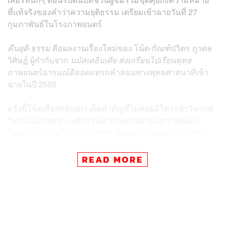
ที่แท้จริงของคำว่าความยุติธรรม เตรียมเข้าฉายวันที่ 27
กุมภาพันธ์ในโรงภาพยนตร์
คืนยุติ-ธรรม
คือผลงานเรื่องใหม่ของ โน้ต-กัณฑ์ปวิตร ภูวดล
วิศิษฏ์ ผู้กำกับจาก
นมัสเตอินเดีย
ส่งเกรียนไปเรียนพุทธ
ภาพยนตร์อารมณ์ดีสอดแทรกคำสอนทางพุทธศาสนาที่เข้า
ฉายในปี 2555
ครั้งนี้โน้ตเลือกหยิบประเด็นสำคัญที่ไม่ค่อยมีใครกล้าวิพากษ์
วิจารณ์อย่างความยุติธรรมมาถ่ายทอดผ่านจอภาพยนตร์
โดยมีผู้กำกับรุ่นใหญ่จาก
2499 อันธพาลครองเมือง
(2540),
นางนาก
(2542) ฯลฯ อย่าง อุ๋ย-นนทรีย์ นิมิบุตร มารับหน้าที่
โปรดิวเซอร์ในครั้งนี้
READ MORE
คืนยุติ-ธรรม
ว่าด้วยเรื่องของ มานพ (ก๊อต-จิรายุ ตันตระกูล)
ชายหนุ่มที่มีชีวิตที่ดีและกำลังสร้างครอบครัวที่มีความสุข
แต่แล้วทุกอย่างก็พังลงเมื่อภรรยาของเขาถูก สิทธิชน (ซูโม่