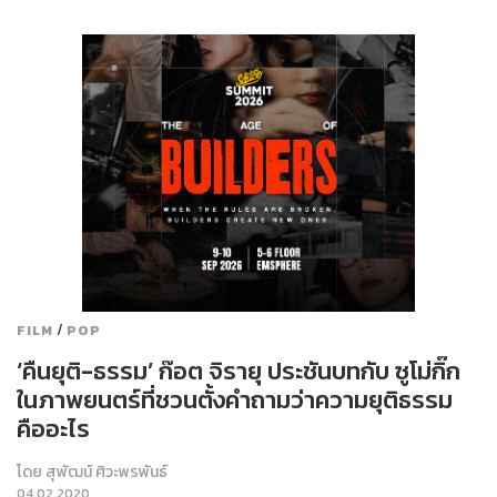
/
FILM
POP
‘คืนยุติ-ธรรม’ ก๊อต จิรายุ ประชันบทกับ ซูโม่กิ๊ก
ในภาพยนตร์ที่ชวนตั้งคำถามว่าความยุติธรรม
คืออะไร
โดย
สุพัฒน์ ศิวะพรพันธ์
04.02.2020