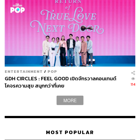
สามารถรับชมตัวอย่างภาพยนตร์ได้ทาง
ENTERTAINMENT
/
POP
GDH CIRCLES : FEEL GOOD เปิดจักรวาลคอนเทนต์
114
โคจรความสุข สนุกกว่าที่เคย
MORE
พิสูจน์อักษร: ภาสิณี เพิ่มพันธุ์พงศ์
TAGS:
ภาพยนตร์
ภาพยนตร์ไทย
คืนยุติ-ธรรม
MOST POPULAR