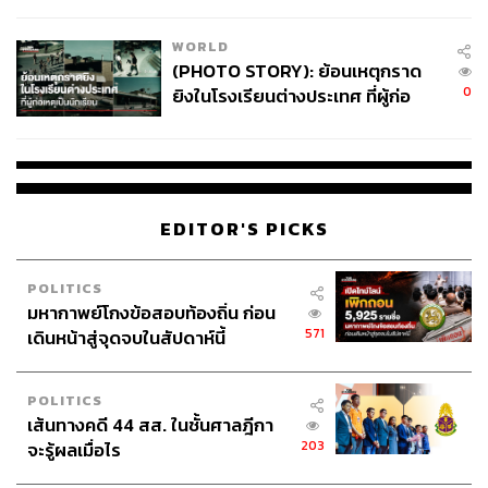
สอบปมขโมยปืนปู่ก่อเหตุ
WORLD
(PHOTO STORY): ย้อนเหตุกราด
0
ยิงในโรงเรียนต่างประเทศ ที่ผู้ก่อ
เหตุเป็นนักเรียน
EDITOR'S PICKS
POLITICS
มหากาพย์โกงข้อสอบท้องถิ่น ก่อน
571
เดินหน้าสู่จุดจบในสัปดาห์นี้
POLITICS
เส้นทางคดี 44 สส. ในชั้นศาลฎีกา
203
จะรู้ผลเมื่อไร