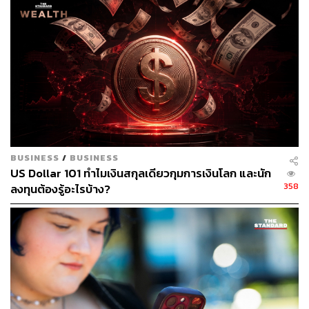
www.cnet.com/news/mark-zuckerberg-will-testify-to-c
ongress-on-april-11/
TAGS:
Facebook
Mark Zuckerberg
Cambridge Analytica
BUSINESS
/
BUSINESS
US Dollar 101 ทำไมเงินสกุลเดียวกุมการเงินโลก และนัก
358
ลงทุนต้องรู้อะไรบ้าง?
37
ABOUT THE AUTHOR
ปณชัย อารีเพิ่มพร
นักการตลาดผู้ฝักใฝ่ในแวดวงนวัตกรรมและ
เทคโนโลยี แต่บางทีก็เผลอมีใจให้วัฒนธรรม
POP อยู่ร่ำไป ใช้เวลาว่างไปกับการเสพศิลป์