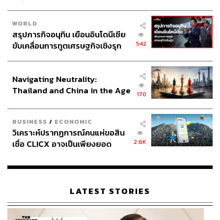
WORLD
สรุปภารกิจอนุทิน เยือนอินโดนีเซีย
542
ขับเคลื่อนการทูตเศรษฐกิจเชิงรุก
ประกาศหุ้นส่วนยุทธศาสตร์ไทย –
อินโดนีเซีย
Navigating Neutrality:
Thailand and China in the Age
170
of a New Global Order
BUSINESS
/
ECONOMIC
วิเคราะห์ปรากฏการณ์คนแห่ขอสิน
2.6K
เชื่อ CLICX อาจเป็นเพียงยอด
ภูเขาน้ำแข็ง ของปัญหาหนี้ครัว
เรือนไทยที่ถูกซุกไว้
LATEST STORIES