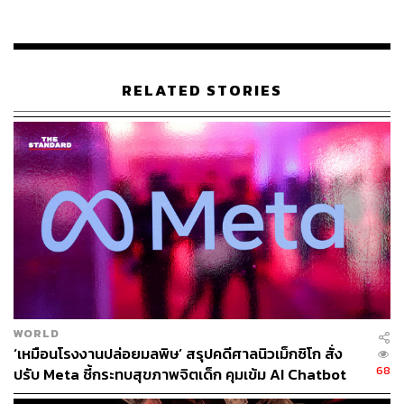
จะยกระดับความเข้มงวดของการป้องกันแพลตฟอร์ม
Facebook ไม่ให้ใช้เป็นพื้นที่ทำแคมเปญการเมืองหรือเป็น
เครื่องมือช่วยสนับสนุนการเลือกตั้งในทางที่ไม่เหมาะสมมาก
ขึ้นไปอีกขั้น
RELATED STORIES
รายงานข่าวจากเว็บไซต์ CNET ยังบอกอีกด้วยว่ามาร์กอาจ
จะเดินทางไปให้ปากคำในฐานะพยาน กรณี Facebook ทำ
ข้อมูลส่วนตัวผู้ใช้งานรั่วไหลที่รัฐสภาคองเกรสแห่ง
สหรัฐอเมริการะหว่างวันที่ 10 และ 11 เมษายนนี้ ซึ่งข่าวนี้ยัง
ไม่ได้รับการยืนยันอย่างเป็นทางการออกมาจากทั้ง Facebook
หรือมาร์ก ซักเคอร์เบิร์ก
อ้างอิง:
AFP
www.reuters.com/article/us-facebook-privacy/facebo
WORLD
ok-says-data-leak-hits-87-million-users-widening-priv
‘เหมือนโรงงานปล่อยมลพิษ’ สรุปคดีศาลนิวเม็กซิโก สั่ง
acy-scandal-idUSKCN1HB2CM
68
ปรับ Meta ชี้กระทบสุขภาพจิตเด็ก คุมเข้ม AI Chatbot
www.facebook.com/zuck/posts/10104771321644971