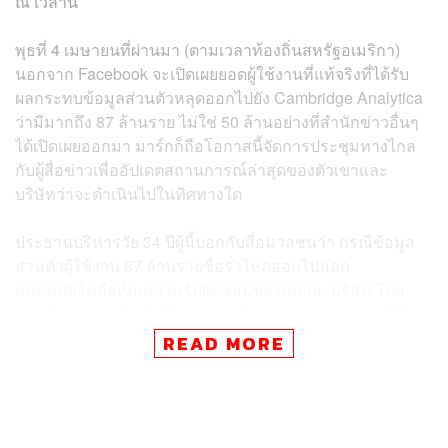
ณ เวลานี้
พุธที่ 4 เมษายนที่ผ่านมา (ตามเวลาท้องถิ่นสหรัฐอเมริกา)
นอกจาก Facebook จะเปิดเผยยอดผู้ใช้งานที่แท้จริงที่ได้รับ
ผลกระทบข้อมูลส่วนตัวหลุดออกไปยัง Cambridge Analytica
ว่ามีมากถึง 87 ล้านราย ไม่ใช่ 50 ล้านอย่างที่สำนักข่าวอื่นๆ
ได้เปิดเผยออกมา มาร์กก็ถือโอกาสนี้จัดการประชุมทางไกล
กับผู้สื่อข่าวเพื่ออัปเดตสถานการณ์ล่าสุดของตัวเขาและ
บริษัทว่าจะดำเนินไปในทิศทางใด
ประธานบริหารวัย 34 ปีผู้นี้บอกกับสื่อมวลชนว่า กรณีข้อมูล
ส่วนตัวผู้ใช้งาน 87 ล้านรายชื่อรั่วไหลออกไปนอก
แพลตฟอร์มถือเป็นความรับผิดชอบของตนและบริษัท โดย
ยอดดังกล่าวจะไม่เพิ่มไปมากกว่านี้ แต่อาจจะน้อยกว่าที่เปิด
เผยออกมาก็ได้ ขณะเดียวกันก็มั่นใจว่าตนคือผู้นำที่ดีที่สุดของ
READ MORE
Facebook ในเวลานี้
“ผมคิดว่าชีวิตคือการเรียนรู้จากความผิดพลาดและคิดหาวิธี
มุ่งไปข้างหน้า