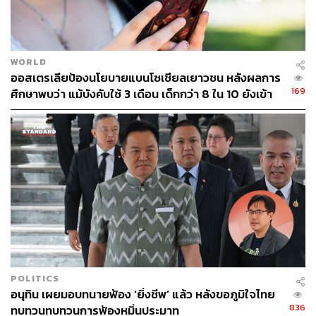
และเฝ้ามองปรากฏการณ์ทางสังคม
WORLD
ออสเตรเลียป้องนโยบายแบนโซเชียลเยาวชน หลังผลการ
169
ศึกษาพบว่า แม้บังคับใช้ 3 เดือน เด็กกว่า 8 ใน 10 ยังเข้า
ถึง
POLITICS
อนุทิน เผยมอบทนายฟ้อง ‘ยิ่งชีพ’ แล้ว หลังขอภูมิใจไทย
836
ทบทวนทบทวนการฟ้องหมิ่นประมาท