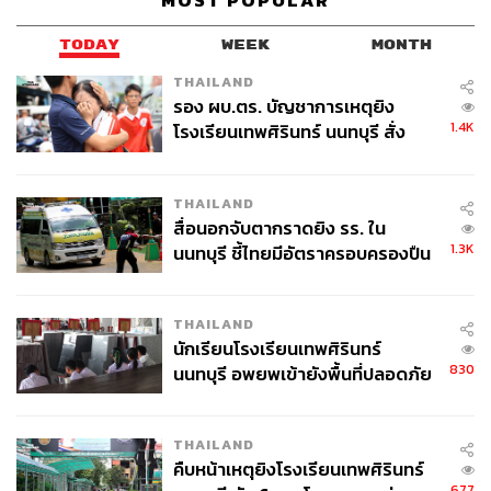
MOST POPULAR
TODAY
WEEK
MONTH
THAILAND
รอง ผบ.ตร. บัญชาการเหตุยิง
1.4K
โรงเรียนเทพศิรินทร์ นนทบุรี สั่ง
ค้นหา 2 รอบยืนยันไร้คนติดค้าง พบ
ศพปู่-ย่าที่บ้านพักผู้ก่อเหตุ
THAILAND
สื่อนอกจับตากราดยิง รร. ใน
1.3K
นนทบุรี ชี้ไทยมีอัตราครอบครองปืน
สูงในระดับต้นของภูมิภาค
THAILAND
นักเรียนโรงเรียนเทพศิรินทร์
830
นนทบุรี อพยพเข้ายังพื้นที่ปลอดภัย
ชั่วคราว หลังเหตุใช้อาวุธปืนภายใน
โรงเรียนคลี่คลาย
THAILAND
คืบหน้าเหตุยิงโรงเรียนเทพศิรินทร์
677