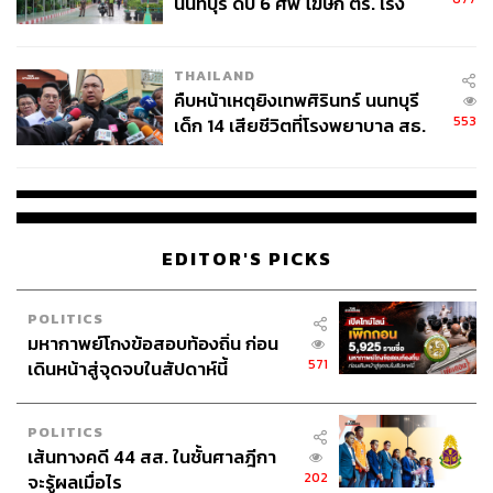
นนทบุรี ดับ 6 ศพ โฆษก ตร. เร่ง
สอบปมขโมยปืนปู่ก่อเหตุ
THAILAND
คืบหน้าเหตุยิงเทพศิรินทร์ นนทบุรี
553
เด็ก 14 เสียชีวิตที่โรงพยาบาล สธ.
ยืนยันครูเสียชีวิต 5 ราย เจ็บ 22
ราย
EDITOR'S PICKS
POLITICS
มหากาพย์โกงข้อสอบท้องถิ่น ก่อน
571
เดินหน้าสู่จุดจบในสัปดาห์นี้
POLITICS
เส้นทางคดี 44 สส. ในชั้นศาลฎีกา
202
จะรู้ผลเมื่อไร