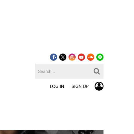
LOG IN
SIGN UP