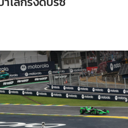
าโลกรังด์ปรีซ์