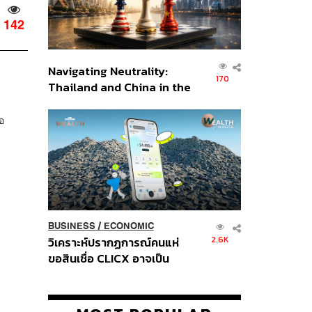
142
Navigating Neutrality:
170
Thailand and China in the
Age of a New Global
Order
อ
BUSINESS
/
ECONOMIC
2.6K
วิเคราะห์ปรากฏการณ์คนแห่
ขอสินเชื่อ CLICX อาจเป็น
เพียงยอดภูเขาน้ำแข็ง ของ
ปัญหาหนี้ครัวเรือนไทยที่ถูกซุก
ไว้