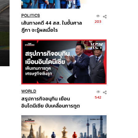
POLITICS
203
เส้นทางคดี 44 สส. ในชั้นศาล
ฎีกา จะรู้ผลเมื่อไร
WORLD
542
สรุปภารกิจอนุทิน เยือน
อินโดนีเซีย ขับเคลื่อนการทูต
เศรษฐกิจเชิงรุก ประกาศหุ้น
ส่วนยุทธศาสตร์ไทย –
อินโดนีเซีย