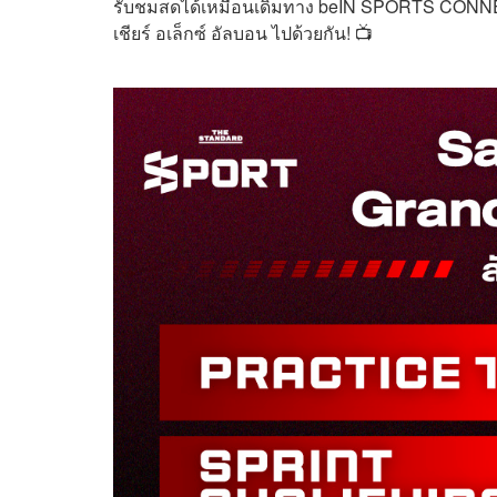
รับชมสดได้เหมือนเดิมทาง beIN SPORTS CON
เชียร์ อเล็กซ์ อัลบอน ไปด้วยกัน! 📺