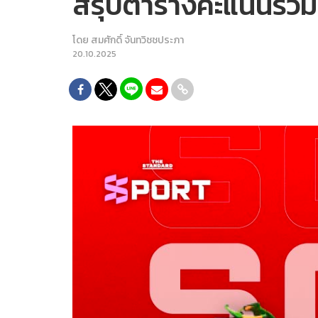
สรุปตารางคะแนนรวม F
โดย
สมศักดิ์ จันทวิชชประภา
20.10.2025