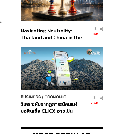
อ
Navigating Neutrality:
166
Thailand and China in the
Age of a New Global
Order
BUSINESS
/
ECONOMIC
2.6K
วิเคราะห์ปรากฏการณ์คนแห่
ขอสินเชื่อ CLICX อาจเป็น
เพียงยอดภูเขาน้ำแข็ง ของ
ปัญหาหนี้ครัวเรือนไทยที่ถูกซุก
ไว้