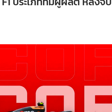
1 ประเภททีมผู้ผลิต หลังจบย