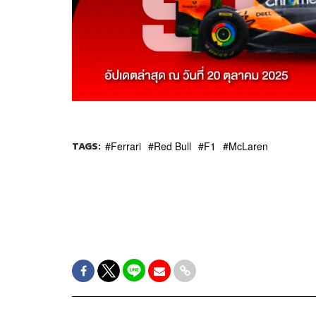
TAGS:
Ferrari
Red Bull
F1
McLaren