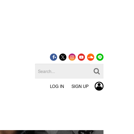
LOG IN
SIGN UP