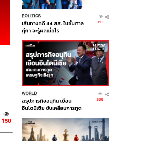
POLITICS
193
เส้นทางคดี 44 สส. ในชั้นศาล
ฎีกา จะรู้ผลเมื่อไร
WORLD
538
สรุปภารกิจอนุทิน เยือน
อินโดนีเซีย ขับเคลื่อนการทูต
เศรษฐกิจเชิงรุก ประกาศหุ้น
150
ส่วนยุทธศาสตร์ไทย –
อินโดนีเซีย