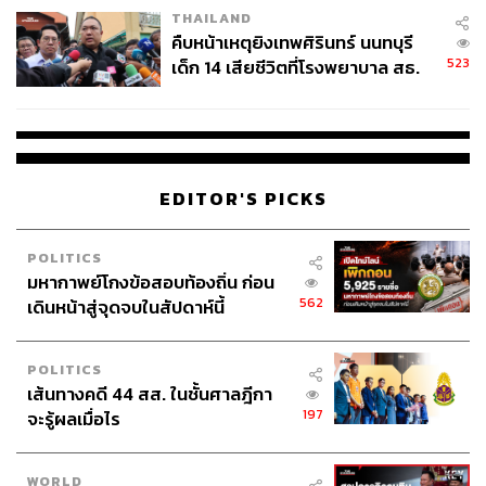
THAILAND
คืบหน้าเหตุยิงเทพศิรินทร์ นนทบุรี
523
เด็ก 14 เสียชีวิตที่โรงพยาบาล สธ.
ยืนยันครูเสียชีวิต 5 ราย เจ็บ 22
ราย
EDITOR'S PICKS
POLITICS
มหากาพย์โกงข้อสอบท้องถิ่น ก่อน
562
เดินหน้าสู่จุดจบในสัปดาห์นี้
POLITICS
เส้นทางคดี 44 สส. ในชั้นศาลฎีกา
197
จะรู้ผลเมื่อไร
WORLD