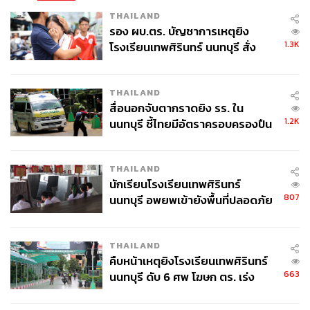
THAILAND
รอง ผบ.ตร. บัญชาการเหตุยิง
1.3K
โรงเรียนเทพศิรินทร์ นนทบุรี สั่ง
ค้นหา 2 รอบยืนยันไร้คนติดค้าง พบ
ศพปู่-ย่าที่บ้านพักผู้ก่อเหตุ
THAILAND
สื่อนอกจับตากราดยิง รร. ใน
1.2K
นนทบุรี ชี้ไทยมีอัตราครอบครองปืน
สูงในระดับต้นของภูมิภาค
THAILAND
นักเรียนโรงเรียนเทพศิรินทร์
807
นนทบุรี อพยพเข้ายังพื้นที่ปลอดภัย
ชั่วคราว หลังเหตุใช้อาวุธปืนภายใน
โรงเรียนคลี่คลาย
THAILAND
คืบหน้าเหตุยิงโรงเรียนเทพศิรินทร์
663
นนทบุรี ดับ 6 ศพ โฆษก ตร. เร่ง
สอบปมขโมยปืนปู่ก่อเหตุ