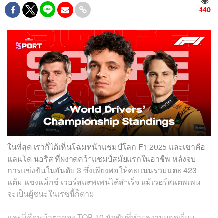
440
ในที่สุด เราก็ได้เห็นโฉมหน้าแชมป์โลก F1 2025 และเขาคือ
แลนโด นอริส ที่ผงาดคว้าแชมป์สมัยแรกในอาชีพ หลังจบ
การแข่งขันในอันดับ 3 ซึ่งเพียงพอให้คะแนนรวมแตะ 423
แต้ม แซงแม็กซ์ เวอร์สแตพเพนได้สำเร็จ แม้เวอร์สแตพเพน
จะเป็นผู้ชนะในเรซนี้ก็ตาม
และนี่คือหน้าตาของ TOP 10 นักขับที่ทำผลงานยอดเยี่ยม