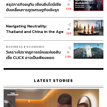
สรุปภารกิจอนุทิน เยือนอินโดนีเซีย
539
ขับเคลื่อนการทูตเศรษฐกิจเชิงรุก
ประกาศหุ้นส่วนยุทธศาสตร์ไทย –
อินโดนีเซีย
Navigating Neutrality:
Thailand and China in the Age
169
of a New Global Order
BUSINESS
/
ECONOMIC
วิเคราะห์ปรากฏการณ์คนแห่ขอสิน
2.6K
เชื่อ CLICX อาจเป็นเพียงยอด
ภูเขาน้ำแข็ง ของปัญหาหนี้ครัว
เรือนไทยที่ถูกซุกไว้
LATEST STORIES