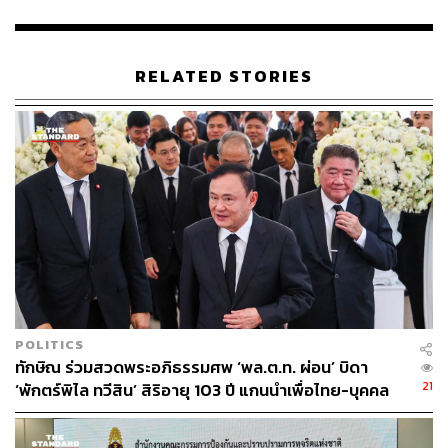
RELATED STORIES
POLITICS
ทักษิณ ร่วมสวดพระอภิธรรมศพ ‘พล.ต.ท. ผ่อน’ บิดา
21
‘พักตร์พิไล ทวีสิน’ สิริอายุ 103 ปี แกนนำเพื่อไทย-บุคคล
หลากวงการร่วมอาลัย