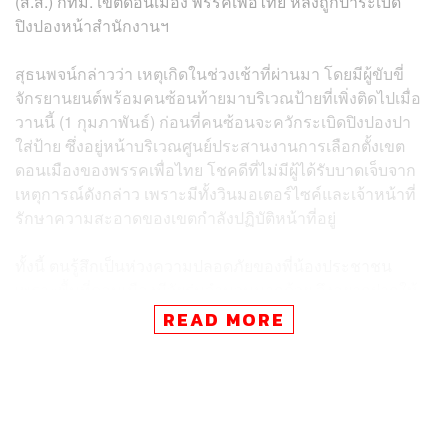
(ส.ส.) กทม. เขตดอนเมือง พรรคเพื่อไทย หลังถูกปาระเบิด
ปิงปองหน้าสำนักงานฯ
สุธนพจน์กล่าวว่า เหตุเกิดในช่วงเช้าที่ผ่านมา โดยมีผู้ขับขี่
จักรยานยนต์พร้อมคนซ้อนท้ายมาบริเวณป้ายที่เพิ่งติดไปเมื่อ
วานนี้ (1 กุมภาพันธ์) ก่อนที่คนซ้อนจะควักระเบิดปิงปองปา
ใส่ป้าย ซึ่งอยู่หน้าบริเวณศูนย์ประสานงานการเลือกตั้งเขต
ดอนเมืองของพรรคเพื่อไทย โชคดีที่ไม่มีผู้ได้รับบาดเจ็บจาก
เหตุการณ์ดังกล่าว เพราะมีทั้งวินมอเตอร์ไซค์และเจ้าหน้าที่
รักษาความสะอาดของเขตกำลังปฏิบัติหน้าที่อยู่
ทั้งนี้ ตนรู้สึกเป็นห่วงความปลอดภัยของพี่น้องประชาชน
เพราะพื้นที่ดอนเมืองมีวัยรุ่นจำนวนมากด้วย จึงอยากฝากให้
หน่วยงานที่เกี่ยวข้อง ไม่ว่าจะเป็นตำรวจหรือผู้นำในแต่ละ
READ MORE
ชุมชน เข้มงวดในการดูแลรักษาความปลอดภัย
ด้านพวงเพ็ชรกล่าวว่า สำหรับเหตุที่เกิดขึ้นวันนี้ ทางพรรค
เพื่อไทย โดยว่าที่ผู้สมัครของพรรค ได้เข้าแจ้งความกับเจ้า
หน้าที่ตำรวจเป็นที่เรียบร้อยแล้ว ซึ่งทางเจ้าหน้าที่ตำรวจได้