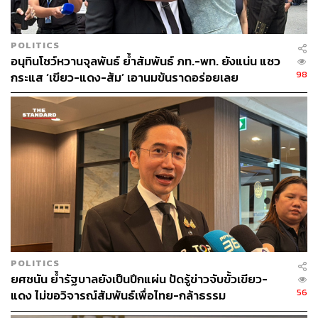
POLITICS
อนุทินโชว์หวานจุลพันธ์ ย้ำสัมพันธ์ ภท.-พท. ยังแน่น แซว
98
กระแส ‘เขียว-แดง-ส้ม’ เอานมข้นราดอร่อยเลย
POLITICS
ยศชนัน ย้ำรัฐบาลยังเป็นปึกแผ่น ปัดรู้ข่าวจับขั้วเขียว-
56
แดง ไม่ขอวิจารณ์สัมพันธ์เพื่อไทย-กล้าธรรม