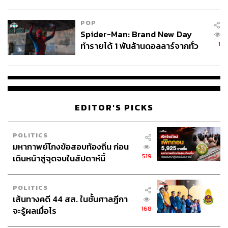
ข้อหาหนัก จ่อชง ป.ป.ช. 12 ส.ค. นี้
POP
Spider-Man: Brand New Day
1
ทำรายได้ 1 พันล้านดอลลาร์จากทั่ว
โลกภายใน 6 วัน
EDITOR'S PICKS
POLITICS
มหากาพย์โกงข้อสอบท้องถิ่น ก่อน
519
เดินหน้าสู่จุดจบในสัปดาห์นี้
POLITICS
เส้นทางคดี 44 สส. ในชั้นศาลฎีกา
168
จะรู้ผลเมื่อไร