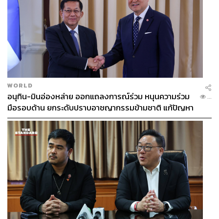
WORLD
อนุทิน-มินอ่องหล่าย ออกแถลงการณ์ร่วม หนุนความร่วม
...
มือรอบด้าน ยกระดับปราบอาชญากรรมข้ามชาติ แก้ปัญหา
หมอกควัน-มลพิษทางน้ำ