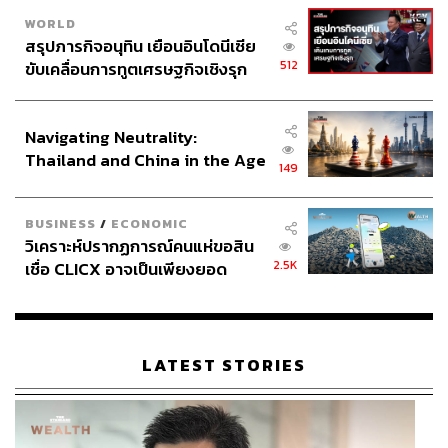
WORLD
สรุปภารกิจอนุทิน เยือนอินโดนีเซีย
512
ขับเคลื่อนการทูตเศรษฐกิจเชิงรุก
ประกาศหุ้นส่วนยุทธศาสตร์ไทย –
อินโดนีเซีย
Navigating Neutrality:
Thailand and China in the Age
149
of a New Global Order
BUSINESS
/
ECONOMIC
วิเคราะห์ปรากฏการณ์คนแห่ขอสิน
2.5K
เชื่อ CLICX อาจเป็นเพียงยอด
ภูเขาน้ำแข็ง ของปัญหาหนี้ครัว
เรือนไทยที่ถูกซุกไว้
LATEST STORIES