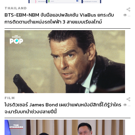
THAILAND
BTS-EBM-NBM จับมือแอปพลิเคชัน ViaBus ยกระดับ
...
การติดตามตำแหน่งรถไฟฟ้า 3 สายแบบเรียลไทม์
FILM
โปรดิวเซอร์ James Bond เผยว่าแฟนหนังมีสิทธิ์ได้รู้ว่าใคร
...
จะมารับบทนำช่วงปลายปีนี้