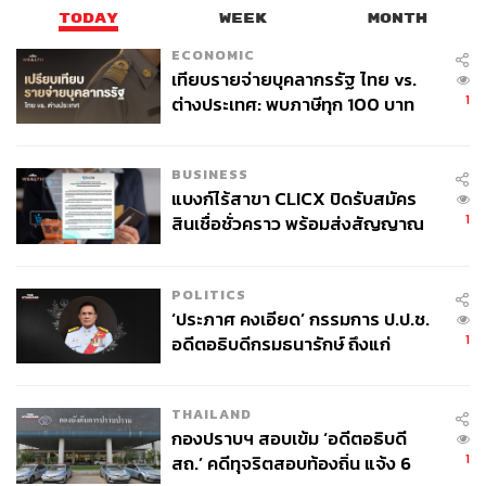
TODAY
WEEK
MONTH
ECONOMIC
เทียบรายจ่ายบุคลากรรัฐ ไทย vs.
1
ต่างประเทศ: พบภาษีทุก 100 บาท
ของคนไทยใช้ไปกับข้าราชการเฉียด
40 บาท
BUSINESS
แบงก์ไร้สาขา CLICX ปิดรับสมัคร
1
สินเชื่อชั่วคราว พร้อมส่งสัญญาณ
เตือนกลุ่มกู้เงินผิดวัตถุประสงค์-ให้
ข้อมูลเท็จ เตรียมดำเนินคดีเด็ดขาด
POLITICS
‘ประภาศ คงเอียด’ กรรมการ ป.ป.ช.
1
อดีตอธิบดีกรมธนารักษ์ ถึงแก่
อนิจกรรม
THAILAND
กองปราบฯ สอบเข้ม ‘อดีตอธิบดี
1
สถ.’ คดีทุจริตสอบท้องถิ่น แจ้ง 6