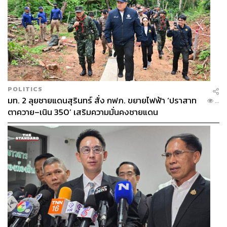
POLITICS
มท. 2 ลุยชายแดนสุรินทร์ สั่ง กฟภ. ขยายไฟฟ้า ‘ปราสาท
...
ตาควาย–เนิน 350’ เสริมความมั่นคงชายแดน