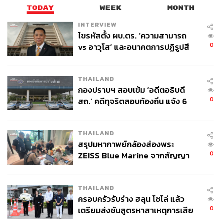
TODAY
WEEK
MONTH
INTERVIEW
ในภาพรวมแล้ว
Everything Everywhere All At Once
เป็น
ไขรหัสตั้ง ผบ.ตร. ‘ความสามารถ
ภาพยนตร์ที่นำเสนอความยิ่งใหญ่และซับซ้อนของมัลติเวิร์สอ
0
vs อาวุโส’ และอนาคตการปฏิรูปสี
อกมาได้อย่างตื่นตาตื่นใจ จนทำให้เราคาดเดาไม่ได้จริงๆ ว่า
กากี กับ พล.ต.อ. เอก อังสนานนท์
เรื่องราวของ Evelyn และครอบครัวจะไปสิ้นสุดลงตรงไหน
THAILAND
พร้อมด้วยมุกตลกขบขันและฉากแอ็กชันที่เข้ามาเสริมให้
กองปราบฯ สอบเข้ม ‘อดีตอธิบดี
ภาพยนตร์บ้าคลั่งยิ่งไปกว่าเดิม
0
สถ.’ คดีทุจริตสอบท้องถิ่น แจ้ง 6
ข้อหาหนัก จ่อชง ป.ป.ช. 12 ส.ค. นี้
Everything Everywhere All At Once
มีกำหนดเข้าฉายวันที่
12 พฤษภาคมนี้ ในโรงภาพยนตร์
THAILAND
สรุปมหากาพย์กล้องส่องพระ
รับชมตัวอย่างได้ที่นี่
0
ZEISS Blue Marine จากสัญญา
ผลิต 8.3 ล้าน สู่ข้อพิพาท ‘มา
เวลล์ฯ’ ฟ้อง ‘โทน บางแค’ ผิดนัด
THAILAND
จ่ายหนี้-แอบระบุแบรนด์
ครอบครัวรับร่าง ฮลุน โซโล่ แล้ว
0
เตรียมส่งชันสูตรหาสาเหตุการเสีย