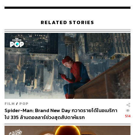
หนึ่งไปอีกจักรวาลหนึ่งออกมาได้อย่างสร้างสรรค์ แม้ว่าอาจ
จะมีบางช่วงบางตอนที่เรารู้สึกว่าภาพยนตร์อธิบายเกี่ยวกับ
ทฤษฎีมัลติเวิร์สผ่านบทสนทนาของตัวละครค่อนข้างเร็วไป
RELATED STORIES
เสียหน่อย แต่ในระหว่างทาง ภาพยนตร์ก็สร้างสถานการณ์
และการกระทำของตัวละครขึ้นมาเพื่ออธิบายทฤษฎีดังกล่าว
ให้เราทำความเข้าใจอย่างเป็นรูปธรรมมากขึ้น แถมผู้กำกับ
ยังหยิบเงื่อนไขเหล่านั้นมาประยุกต์ใช้กับมุกตลกและฉากแอ็
กชันภายในเรื่องได้อย่างลงตัวอีกด้วย
FILM
/
POP
Spider-Man: Brand New Day กวาดรายได้ในอเมริกา
514
ไป 335 ล้านดอลลาร์ช่วงสุดสัปดาห์แรก