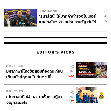
ชีวิต
THAILAND
‘ธนารัตน์’ ให้ปากคำตำรวจไซเบอร์
0
แฉช่องโหว่ 20 หน่วยงานรัฐ ยันไร้
นัยทางการเมือง
TAGS:
ภาพยนตร์
Everything Everywhere All at Once
Swiss Army Man
EDITOR'S PICKS
POLITICS
มหากาพย์โกงข้อสอบท้องถิ่น ก่อน
530
เดินหน้าสู่จุดจบในสัปดาห์นี้
POLITICS
600
เส้นทางคดี 44 สส. ในชั้นศาลฎีกา
177
จะรู้ผลเมื่อไร
ABOUT THE AUTHOR