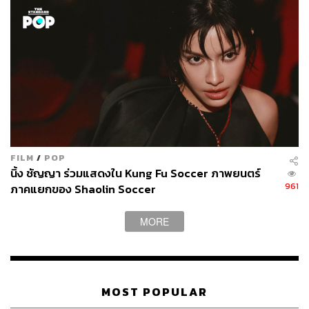
ครอบครัว จนเกิดความขัดแย้งและไม่เข้าใจกันภายใน
ครอบครัว ไปจนถึง ‘การส่งต่อ’ ความเจ็บปวดที่ตนเองเคยถูก
กระทำจากคนรุ่นก่อนไปสู่คนรุ่นถัดไปโดยไม่ตั้งใจ
ซึ่งแม้ว่าประเด็นที่ภาพยนตร์กำลังพยายามนำเสนอถือเป็น
หนึ่งในประเด็นที่มักจะถูกหยิบยกมากล่าวถึงอยู่บ่อยครั้งใน
ภาพยนตร์และซีรีส์หลายเรื่อง แต่ด้วยกลวิธีนำเสนอที่มี
เอกลักษณ์ของผู้กำกับ และการผูกโยงประเด็นดังกล่าวเข้ากับ
มัลติเวิร์สอย่างแนบเนียน มันจึงส่งผลให้ปมปัญหาที่ภาพยนตร์
นำเสนอมีความน่าสนใจและชวนติดตามในรูปแบบของตัว
FILM
/
POP
เอง
นิ้ง ชัญญา ร่วมแสดงใน Kung Fu Soccer ภาพยนตร์
961
ภาคแยกของ Shaolin Soccer
MORE
MOST POPULAR