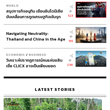
สุพัฒน์ ศิวะพรพันธ์
WORLD
สรุปภารกิจอนุทิน เยือนอินโดนีเซีย
Content Creator ผู้หลงใหลในทุกศาสตร์และ
วัฒนธรรมของประเทศญี่ปุ่น
523
ขับเคลื่อนการทูตเศรษฐกิจเชิงรุก
ประกาศหุ้นส่วนยุทธศาสตร์ไทย –
อินโดนีเซีย
Navigating Neutrality:
Thailand and China in the Age
155
of a New Global Order
ECONOMIC
/
BUSINESS
วิเคราะห์ปรากฏการณ์คนแห่ขอสิน
2.5K
เชื่อ CLICX อาจเป็นเพียงยอด
ภูเขาน้ำแข็ง ของปัญหาหนี้ครัว
เรือนไทยที่ถูกซุกไว้
LATEST STORIES