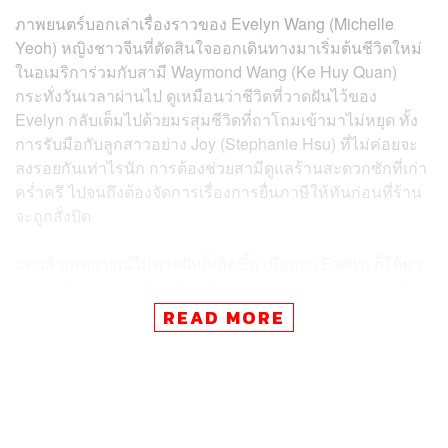
ภาพยนตร์บอกเล่าเรื่องราวของ Evelyn Wang (Michelle
Yeoh) หญิงชาวจีนที่ตัดสินใจออกเดินทางมาเริ่มต้นชีวิตใหม่
ในอเมริการ่วมกับสามี Waymond Wang (Ke Huy Quan)
กระทั่งวันเวลาผ่านไป ดูเหมือนว่าชีวิตที่วาดฝันไว้ของ
Evelyn กลับเต็มไปด้วยมรสุมชีวิตที่ถาโถมเข้ามาไม่หยุด ทั้ง
การรับมือกับลูกสาวอย่าง Joy (Stephanie Hsu) ที่ไม่ค่อยจะ
ลงรอยกันเท่าไรนัก การต้องช่วยสามีดูแลร้านสะดวกซักที่เก่า
คร่ำครึ ไปจนถึงต้องจัดการเรื่องการยื่นภาษีให้ทันก่อนที่ร้าน
จะถูกสั่งปิด
แต่แล้วเหตุการณ์ไม่คาดฝันก็เกิดขึ้น เมื่ออยู่ๆ Evelyn ก็ได้มา
เจอกับ Waymond ที่กระโดดข้ามมาจากจักรวาลคู่ขนานเพื่อ
ขอความช่วยเหลือจาก Evelyn ในการปกป้องมัลติเวิร์สจาก
READ MORE
Jobu Tupaki บุคคลอันตรายที่กำลังสร้างความวุ่นวายไปทั่ว
มัลติเวิร์ส เธอจึงต้องเรียนรู้วิธีดึงความทรงจำและทักษะการ
ต่อสู้ของตัวเองในจักรวาลคู่ขนานกว่าพันรูปแบบมาใช้หยุด
ยั้งตัวร้ายสุดโหด ก่อนที่มัลติเวิร์สทั้งหมดจะถูกทำลาย