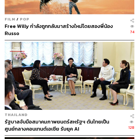
ขณะเดียวกัน เมื่อภาพยนตร์ดำเนินไปถึงช่วงที่ต้องการพาผู้
ชมดำดิ่งไปกับเรื่องราวของตัวละคร ผู้กำกับและทีมสร้างก็ยัง
FILM
/
POP
คงใช้วิธีการเล่าเรื่องแบบสลับจักรวาลมาขยายความให้เรา
Free Willy กำลังถูกกลับมาสร้างใหม่โดยสองพี่น้อง
เห็นถึงมิติของตัวละครมากยิ่งขึ้นอีกด้วย
74
Russo
นอกจากกลวิธีนำเสนอและฉากแอ็กชันที่ตื่นตาตื่นใจแล้ว
THAILAND
Everything Everywhere All At Once
ยังมีเรื่องราวของตัว
รัฐบาลจับมือสมาคมภาพยนตร์สหรัฐฯ ดันไทยเป็น
ละครที่น่าสนใจและสามารถเชื่อมโยงกับผู้ชมได้ไม่ยากเช่น
128
ศูนย์กลางคอนเทนต์เอเชีย รับยุค AI
กัน โดยเฉพาะประเด็นเกี่ยวกับช่องว่างระหว่างวัยที่เกิดขึ้นใน