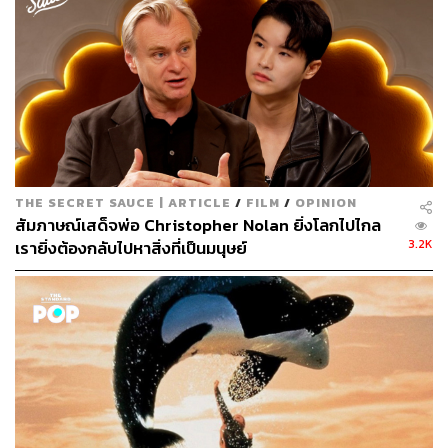
THE SECRET SAUCE | ARTICLE
/
FILM
/
OPINION
นอกจากการสร้างทฤษฎีเกี่ยวกับมัลติเวิร์สและการออกแบบ
สัมภาษณ์เสด็จพ่อ Christopher Nolan ยิ่งโลกไปไกล
ฉากแอ็กชันที่สร้างสรรค์ อีกหนึ่งองค์ประกอบสำคัญที่ส่งให้
3.2K
เรายิ่งต้องกลับไปหาสิ่งที่เป็นมนุษย์
Everything Everywhere All At Once
อัดแน่นไปลูกบ้าขั้นสุด
คือฝีมือการตัดต่อของ Paul Rogers ที่หยิบวัตถุดิบต่างๆ ทั้ง
งานภาพสุดเวอร์วัง ดนตรีประกอบที่ลุ้นระทึก และเรื่องราว
อันยุ่งเหยิง มาร้อยเรียงเข้าด้วยกันในจังหวะจะโคนที่กระชับ
ฉับไว สลับไปมาระหว่างจักรวาลคู่ขนานที่มีหลายร้อยรูปแบบ
(ดังที่เราได้เห็นกันไปแล้วในตัวอย่าง) เพื่อพาเราไปสัมผัสกับ
ความยิ่งใหญ่และยุ่งเหยิงของมัลติเวิรส์ที่ผู้กำกับต้องการนำ
เสนอ