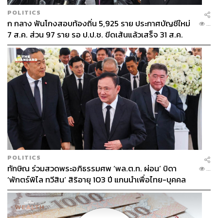
POLITICS
ก กลาง ฟันโกงสอบท้องถิ่น 5,925 ราย ประกาศบัญชีใหม่
...
7 ส.ค. ส่วน 97 ราย รอ ป.ป.ช. ขีดเส้นแล้วเสร็จ 31 ส.ค.
POLITICS
ทักษิณ ร่วมสวดพระอภิธรรมศพ ‘พล.ต.ท. ผ่อน’ บิดา
...
‘พักตร์พิไล ทวีสิน’ สิริอายุ 103 ปี แกนนำเพื่อไทย-บุคคล
หลากวงการร่วมอาลัย