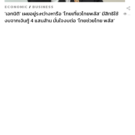
ECONOMIC
/
BUSINESS
‘เอกนิติ’ เผยอยู่ระหว่างหารือ ‘ไทยเที่ยวไทยพลัส’ มีสิทธิใช้
...
งบจากเงินกู้ 4 แสนล้าน มั่นใจงบต่อ ‘ไทยช่วยไทย พลัส’
เฟส 2 มีเพียงพอ
News
Wealth
Pop
Podcast
Video
Now
Opinion
Careers
Events
Privacy
About
Contact
Policy
FOR
ADVERTISING
MEMBERSHIP