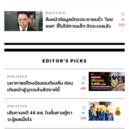
โลกภายใน 6 วัน
POLITICS
คืบหน้าข้อมูลบัตรประชาชนรั่ว ‘ไชย
322
ชนก’ ชี้ไม่ใช่การแฮ็ก ปิดระบบแล้ว
พบต้นตอจาก IP เดียว
EDITOR'S PICKS
POLITICS
มหากาพย์โกงข้อสอบท้องถิ่น ก่อน
491
เดินหน้าสู่จุดจบในสัปดาห์นี้
POLITICS
เส้นทางคดี 44 สส. ในชั้นศาลฎีกา
144
จะรู้ผลเมื่อไร