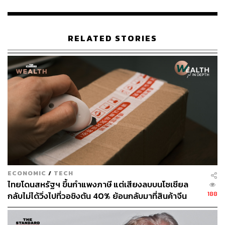
ปัจจุบัน ฝรั่งเศสเป็นชาติยุโรปที่ตื่นตัวต่อการทำสงครามต่อ
รัสเซียมากที่สุด โดย พลเอก ฟาเบียง ม็องดง (Fabien
RELATED STORIES
Mandon) ผู้บัญชาการทหารบกฝรั่งเศส เคยกล่าวในช่วงปลาย
เดือนพฤศจิกายนที่ผ่านมาว่า จุดอ่อนใหญ่ที่สุดของฝรั่งเศส
คือ การขาด ‘เจตจำนง’ ที่จะต่อสู้ในโลกแสนอันตรายปัจจุบัน
พร้อมย้ำให้ประเทศรับมือกับการสูญเสีย หากต้องสงครามกับ
รัสเซียในอีก 3-4 ปีข้างหน้า ซึ่งตามมาด้วยเสียงวิจารณ์จาก
ฝ่ายซ้ายว่า เป็นการยั่วยุ
นอกจากนี้ ฝรั่งเศส เนเธอร์แลนด์ และเบลเยียม ยังวางแผนนำ
‘ระบบรับราชการทหาร’ โดยสมัครใจ กลับมาใช้ในปี 2026
ซึ่งเคยยกเลิกไปแล้วตั้งแต่ปี 1996 โดย เอ็มมานูเอล มาครง
ประกาศว่า นี่คือแผนการตอบโต้รัสเซีย ซึ่งมักฉวยโอกาสจาก
ECONOMIC
/
TECH
ความอ่อนแอของประเทศอื่น
ไทยโดนสหรัฐฯ ขึ้นกำแพงภาษี แต่เสียงลบบนโซเชียล
188
กลับไม่ได้วิ่งไปที่วอชิงตัน 40% ย้อนกลับมาที่สินค้าจีน
ภาพ:
Le Grand Continent
ราคาถูกที่ทะลักจน SME ไทยสู้ไม่ไหว
อ้างอิง: