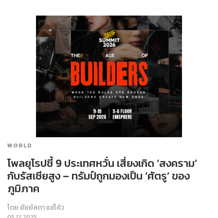
WORLD
โพลยุโรปชี้ 9 ประเทศหวั่น เสี่ยงเกิด ‘สงคราม’
กับรัสเซียสูง – ทรัมป์ถูกมองเป็น ‘ศัตรู’ ของ
ภูมิภาค
โดย
อัยย์ลดา แซ่โค้ว
05.12.2025