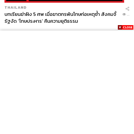
THAILAND
บทเรียนฆ่าฝัง 5 ศพ เมื่อฆาตกรพ้นโทษก่อเหตุซ้ำ สังคมจี้
...
รัฐงัด ‘โทษประหาร’ คืนความยุติธรรม
News
Wealth
Pop
Podcast
Video
Now
Opinion
Careers
Events
Privacy
About
Contact
Policy
FOR
ADVERTISING
MEMBERSHIP