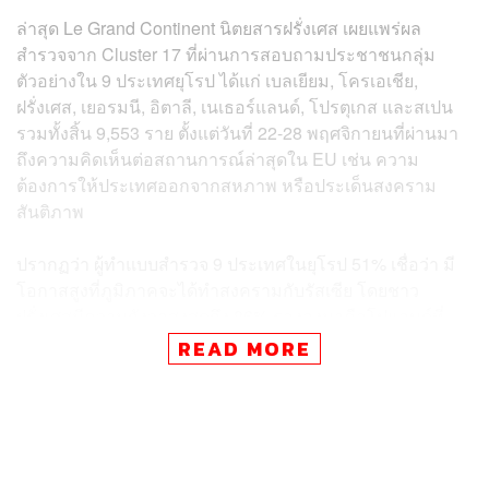
ล่าสุด Le Grand Continent นิตยสารฝรั่งเศส เผยแพร่ผล
สำรวจจาก Cluster 17 ที่ผ่านการสอบถามประชาชนกลุ่ม
ตัวอย่างใน 9 ประเทศยุโรป ได้แก่ เบลเยียม, โครเอเชีย,
ฝรั่งเศส, เยอรมนี, อิตาลี, เนเธอร์แลนด์, โปรตุเกส และสเปน
รวมทั้งสิ้น 9,553 ราย ตั้งแต่วันที่ 22-28 พฤศจิกายนที่ผ่านมา
ถึงความคิดเห็นต่อสถานการณ์ล่าสุดใน EU เช่น ความ
ต้องการให้ประเทศออกจากสหภาพ หรือประเด็นสงคราม
สันติภาพ
ปรากฏว่า ผู้ทำแบบสำรวจ 9 ประเทศในยุโรป 51% เชื่อว่า มี
โอกาสสูงที่ภูมิภาคจะได้ทำสงครามกับรัสเซีย โดยชาว
ฝรั่งเศสมีความกังวลสูงสุดถึง 86% รองลงมาคือโปแลนด์ที่
77% ซึ่งมีพรมแดนใกล้ชิดกับรัสเซีย ขณะที่เบลเยียมและ
READ MORE
เนเธอร์แลนด์อยู่ที่ 59% ตรงกันข้ามกับอิตาลี ซึ่งประเมิน
ความเสี่ยงต่ำที่สุดที่เพียง 34% เช่นเดียวกับโปรตุเกสและ
โครเอเชีย
อีกหนึ่งตัวเลขสำคัญคือ ชาวยุโรป 69% ไม่เชื่อว่า ประเทศ