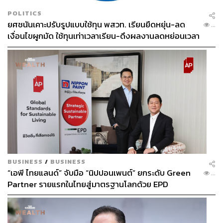
POLITICS
ยศชนันเคาะปรับรูปแบบใช้ทุน พสวท. เรียนยืดหยุ่น-ลด
...
เงื่อนไขผูกมัด ใช้ทุนเท่าเวลาเรียน-ดึงผลงานลดหย่อนเวลา
ดันให้มีผลย้อนหลัง
BUSINESS
/
BUSINESS
“เอพี ไทยแลนด์” จับมือ “นิปปอนเพนต์” ยกระดับ Green
...
Partner รายแรกในไทยสู่มาตรฐานโลกด้วย EPD
International พร้อมชูแนวคิด Global Standards for
Global Sustainable Living ส่งมอบบ้านคุณภาพ ลด
ผลกระทบต่อสิ่งแวดล้อม พร้อมปั้นนักออกแบบที่ใส่ใจโลก