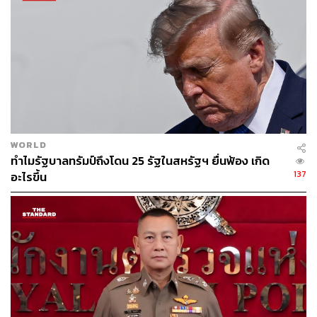
https://www.dw.com/en/half-of-europeans-see-high-ri
sk-of-war-with-russia-poll/a-75023986
https://legrandcontinent.eu/fr/eurobazooka-decembre
-2025/
https://www.euronews.com/my-europe/2025/12/04/ov
er-two-thirds-of-europeans-say-their-country-cannot-t
ake-russia-on-militarily-new-poll-f
https://www.aljazeera.com/news/2025/12/4/most-ger
mans-french-see-high-risk-of-war-with-russia-survey-
WORLD
shows
ทำไมรัฐบาลทรัมป์ถึงโดน 25 รัฐในสหรัฐฯ ยื่นฟ้อง เกิด
https://www.bbc.com/news/articles/ce91zvnrz0lo
137
อะไรขึ้น
TAGS:
Russia
Germany
Emmanuel Macron
Italy
Poland
สงคราม
Europe
ความกังวล
Donald Trump
Belgium
France