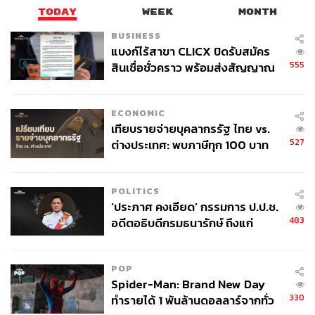
TODAY
WEEK
MONTH
BUSINESS
แบงก์ไร้สาขา CLICX ปิดรับสมัคร
555
สินเชื่อชั่วคราว พร้อมส่งสัญญาณ
เตือนกลุ่มกู้เงินผิดวัตถุประสงค์-ให้
ข้อมูลเท็จ เตรียมดำเนินคดีเด็ดขาด
ECONOMIC
เทียบรายจ่ายบุคลากรรัฐ ไทย vs.
527
ต่างประเทศ: พบภาษีทุก 100 บาท
ของคนไทยใช้ไปกับข้าราชการเฉียด
40 บาท
POLITICS
‘ประภาศ คงเอียด’ กรรมการ ป.ป.ช.
483
อดีตอธิบดีกรมธนารักษ์ ถึงแก่
อนิจกรรม
POP
Spider-Man: Brand New Day
330
ทำรายได้ 1 พันล้านดอลลาร์จากทั่ว