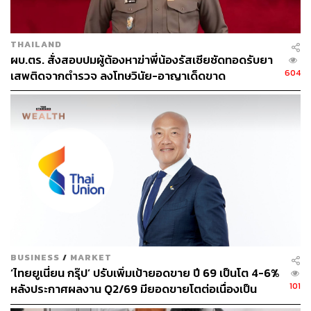
THAILAND
292
ผบ.ตร. สั่งสอบปมผู้ต้องหาฆ่าพี่น้องรัสเซียซัดทอดรับยา
604
เสพติดจากตำรวจ ลงโทษวินัย-อาญาเด็ดขาด
ABOUT THE AUTHOR
อัยย์ลดา แซ่โค้ว
Content Creator กองบรรณาธิการข่าวต่าง
ประเทศ THE STANDARD
BUSINESS
/
MARKET
‘ไทยยูเนี่ยน กรุ๊ป’ ปรับเพิ่มเป้ายอดขาย ปี 69 เป็นโต 4-6%
101
หลังประกาศผลงาน Q2/69 มียอดขายโตต่อเนื่องเป็น
ไตรมาสที่ 4 แต่ลดงบลงทุนปีนี้ลงมาที่ 5,000-5,500