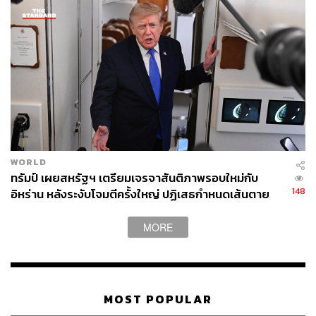
ล้านบาท
WORLD
ทรัมป์ เผยสหรัฐฯ เตรียมเจรจาสันติภาพรอบใหม่กับ
148
อิหร่าน หลังระงับโจมตีครั้งใหญ่ ปฏิเสธกำหนดเส้นตาย
บรรลุข้อตกลง
MORE
MOST POPULAR