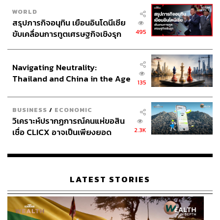
WORLD
สรุปภารกิจอนุทิน เยือนอินโดนีเซีย
495
ขับเคลื่อนการทูตเศรษฐกิจเชิงรุก
ประกาศหุ้นส่วนยุทธศาสตร์ไทย –
อินโดนีเซีย
Navigating Neutrality:
Thailand and China in the Age
135
of a New Global Order
BUSINESS
/
ECONOMIC
วิเคราะห์ปรากฏการณ์คนแห่ขอสิน
2.3K
เชื่อ CLICX อาจเป็นเพียงยอด
ภูเขาน้ำแข็ง ของปัญหาหนี้ครัว
เรือนไทยที่ถูกซุกไว้
LATEST STORIES