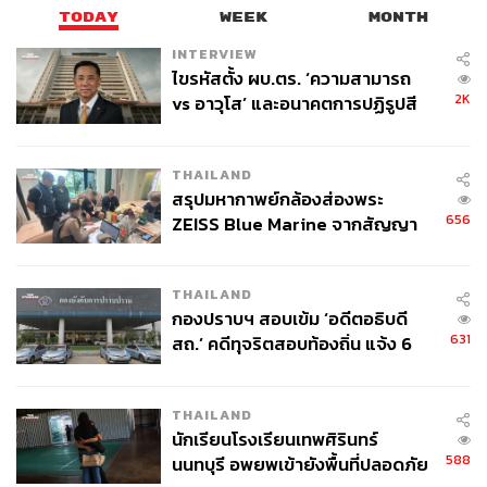
TODAY
WEEK
MONTH
INTERVIEW
ไขรหัสตั้ง ผบ.ตร. ‘ความสามารถ
2K
vs อาวุโส’ และอนาคตการปฏิรูปสี
กากี กับ พล.ต.อ. เอก อังสนานนท์
THAILAND
สรุปมหากาพย์กล้องส่องพระ
656
ZEISS Blue Marine จากสัญญา
ผลิต 8.3 ล้าน สู่ข้อพิพาท ‘มา
เวลล์ฯ’ ฟ้อง ‘โทน บางแค’ ผิดนัด
THAILAND
จ่ายหนี้-แอบระบุแบรนด์
กองปราบฯ สอบเข้ม ‘อดีตอธิบดี
631
สถ.’ คดีทุจริตสอบท้องถิ่น แจ้ง 6
ข้อหาหนัก จ่อชง ป.ป.ช. 12 ส.ค. นี้
THAILAND
นักเรียนโรงเรียนเทพศิรินทร์
588
นนทบุรี อพยพเข้ายังพื้นที่ปลอดภัย