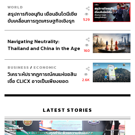
WORLD
สรุปภารกิจอนุทิน เยือนอินโดนีเซีย
529
ขับเคลื่อนการทูตเศรษฐกิจเชิงรุก
ประกาศหุ้นส่วนยุทธศาสตร์ไทย –
อินโดนีเซีย
Navigating Neutrality:
Thailand and China in the Age
160
of a New Global Order
BUSINESS
/
ECONOMIC
วิเคราะห์ปรากฏการณ์คนแห่ขอสิน
2.6K
เชื่อ CLICX อาจเป็นเพียงยอด
ภูเขาน้ำแข็ง ของปัญหาหนี้ครัว
เรือนไทยที่ถูกซุกไว้
LATEST STORIES