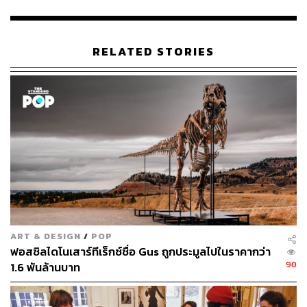
ABOUT THE AUTHOR
พิมพ์ คำภีร์
นักเขียนกองบรรณาธิการคัลเจอร์ สำนักข่าว
RELATED STORIES
THE STANDARD
ART & DESIGN
/
POP
ฟอสซิลไดโนเสาร์ทีเร็กซ์ชื่อ Gus ถูกประมูลไปในราคากว่า
90
1.6 พันล้านบาท