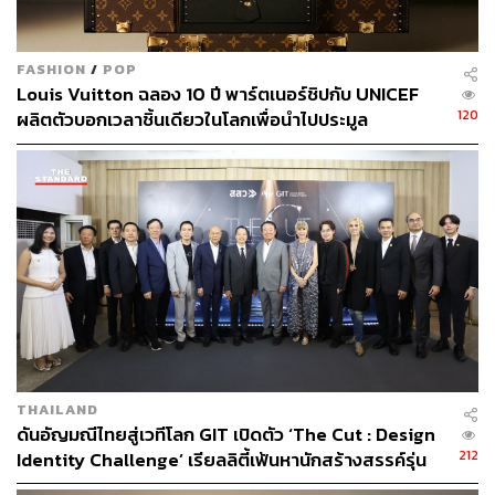
FASHION
/
POP
Louis Vuitton ฉลอง 10 ปี พาร์ตเนอร์ชิปกับ UNICEF
120
ผลิตตัวบอกเวลาชิ้นเดียวในโลกเพื่อนำไปประมูล
THAILAND
ดันอัญมณีไทยสู่เวทีโลก GIT เปิดตัว ‘The Cut : Design
212
Identity Challenge’ เรียลลิตี้เฟ้นหานักสร้างสรรค์รุ่น
ใหม่ ปั้น Soft Power ไทย พร้อมต่อยอดธุรกิจจริง