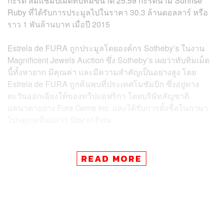
กะรัต ล้มแชมป์เม็ดทับทิมขนาด 25.59 กะรัตนาม Sunrise
Ruby ที่ได้รับการประมูลไปในราคา 30.3 ล้านดอลลาร์ หรือ
ราว 1 พันล้านบาท เมื่อปี 2015
Estrela de FURA ถูกประมูลโดยองค์กร Sotheby’s ในงาน
Magnificent Jewels Auction ซึ่ง Sotheby’s เผยว่าทับทิมเม็ด
นี้ทั้งหายาก มีคุณค่า และมีความสำคัญเป็นอย่างสูง โดย
Estrela de FURA ถูกค้นพบที่ประเทศโมซัมบิก ซึ่งอยู่ทาง
ตะวันออกเฉียงใต้ของทวีปแอฟริกา โดยบริษัทสัญชาติ
แคนาดาอย่าง Fura Gems Inc. และได้รับการตั้งชื่อในภาษา
โปรตุเกสที่แปลว่า Star of Fura
เหล่าผู้เชี่ยวชาญต่างลงความเห็นว่า Estrela de FURA เป็น
ทับทิมที่ไม่เหมือนทับทิมเม็ดไหนตั้งแต่ที่พวกเขายังไม่ได้
READ MORE
สัมผัสมันจริงๆ โดยอัญมณีชิ้นนี้มีสีแดงเข้มข้นแบบ ‘เลือดนก
พิราบ’ อันเป็นเฉดสีของเม็ดทับทิมที่ปกติแล้วหาได้ที่เมียนมา
เท่านั้น ซึ่งในช่วงก่อนการประมูลก็มีการประเมินว่า Estrela
de FURA จะได้รับการประมูลไปในราคา 30 ล้านดอลลาร์
เท่านั้น และทับทิม 2 เม็ดก่อนหน้าก็ได้รับการประมูลในงานนี้