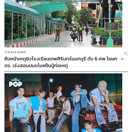
THAILAND
คืบหน้าเหตุยิงโรงเรียนเทพศิรินทร์นนทบุรี ดับ 6 ศพ โฆษก
...
ตร. เร่งสอบปมขโมยปืนปู่ก่อเหตุ