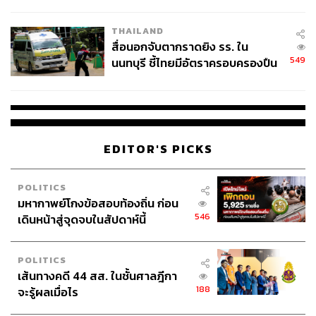
ชั่วคราว หลังเหตุใช้อาวุธปืนภายใน
โรงเรียนคลี่คลาย
THAILAND
สื่อนอกจับตากราดยิง รร. ใน
549
นนทบุรี ชี้ไทยมีอัตราครอบครองปืน
สูงในระดับต้นของภูมิภาค
EDITOR'S PICKS
POLITICS
มหากาพย์โกงข้อสอบท้องถิ่น ก่อน
546
เดินหน้าสู่จุดจบในสัปดาห์นี้
POLITICS
เส้นทางคดี 44 สส. ในชั้นศาลฎีกา
188
จะรู้ผลเมื่อไร