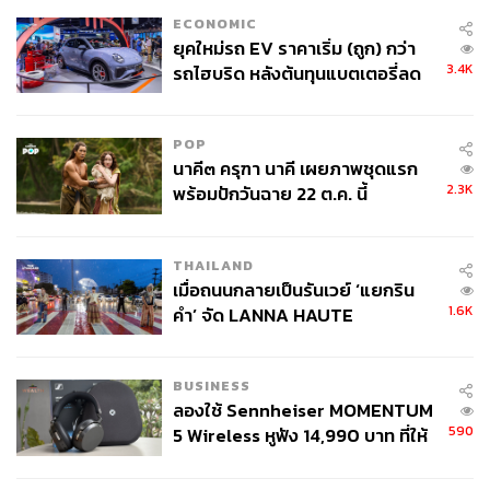
TAGS:
ESG
บอนด์
ตลาดบอนด์
Bond
ESG Bond
ECONOMIC
การลงทุน
ตลาดตราสารหนี้
ยุคใหม่รถ EV ราคาเริ่ม (ถูก) กว่า
3.4K
รถไฮบริด หลังต้นทุนแบตเตอรี่ลด
ลง - จีนแห่บุกตลาดเกิดใหม่
POP
นาคี๓ ครุฑา นาคี เผยภาพชุดแรก
2.3K
พร้อมปักวันฉาย 22 ต.ค. นี้
164
THAILAND
เมื่อถนนกลายเป็นรันเวย์ ‘แยกริน
1.6K
คำ’ จัด LANNA HAUTE
ABOUT THE AUTHOR
COUTURE กลางสายฝน
วาราดา ทองจำนงค์
Content Creator สำนักข่าว THE
BUSINESS
STANDARD WEALTH
ลองใช้ Sennheiser MOMENTUM
590
5 Wireless หูฟัง 14,990 บาท ที่ให้
ผู้ใช้ถอดเปลี่ยนแบตเองได้ ก่อนกฎ
EU บังคับปีหน้า