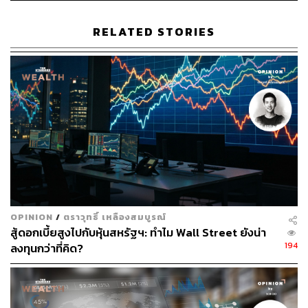
RELATED STORIES
การออกตราสารหนี้ ESG ใหม่ในสหรัฐฯ หดตัวกว่า 13
เท่า
ขณะที่การออกตราสารหนี้ ESG ใหม่ในสหรัฐฯ หดตัวกว่า
13 เท่าเมื่อเทียบปีต่อปี (YoY) หลังบริษัท BlackRock ชะลอ
การลงทุนตามแนวนโยบายต่อต้าน ESG ของทรัมป์ ประกอบ
กับคาดการณ์อัตราดอกเบี้ยและเงินเพื่อที่สูงขึ้น
โดยในกุมภาพันธ์ 2025 มียอดตราสารหนี้ ESG ออกใหม่
OPINION
/
ตราวุทธิ์ เหลืองสมบูรณ์
เพียง 0.4 พันล้านดอลลาร์สหรัฐ ลดลงจากกุมภาพันธ์ 2024 ที่
สู้ดอกเบี้ยสูงไปกับหุ้นสหรัฐฯ: ทำไม Wall Street ยังน่า
6.1 พันล้านดอลลาร์สหรัฐ ส่งผลให้ยอดคงค้างตราสารหนี้
194
ลงทุนกว่าที่คิด?
ESG อยู่ที่ 279.3 พันล้านดอลลาร์สหรัฐ