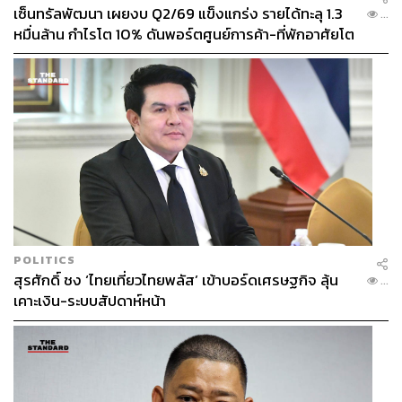
เซ็นทรัลพัฒนา เผยงบ Q2/69 แข็งแกร่ง รายได้ทะลุ 1.3
...
หมื่นล้าน กำไรโต 10% ดันพอร์ตศูนย์การค้า-ที่พักอาศัยโต
ยกแผง
POLITICS
สุรศักดิ์ ชง ‘ไทยเที่ยวไทยพลัส’ เข้าบอร์ดเศรษฐกิจ ลุ้น
...
เคาะเงิน-ระบบสัปดาห์หน้า