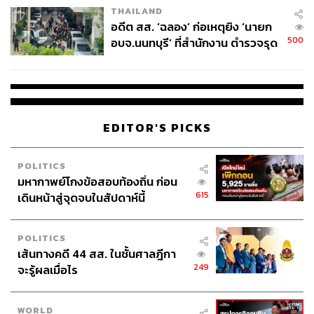
THAILAND
อดีต สส. ‘ฉลอง’ ก่อเหตุยิง ‘นายก
500
อบจ.นนทบุรี’ ที่สำนักงาน ตำรวจรุด
ลงพื้นที่
EDITOR'S PICKS
POLITICS
มหากาพย์โกงข้อสอบท้องถิ่น ก่อน
615
เดินหน้าสู่จุดจบในสัปดาห์นี้
POLITICS
เส้นทางคดี 44 สส. ในชั้นศาลฎีกา
249
จะรู้ผลเมื่อไร
WORLD