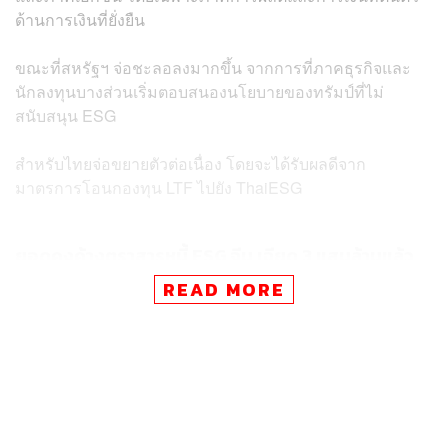
ด้านการเงินที่ยั่งยืน
ขณะที่สหรัฐฯ จ่อชะลอลงมากขึ้น จากการที่ภาคธุรกิจและ
นักลงทุนบางส่วนเริ่มตอบสนองนโยบายของทรัมป์ที่ไม่
สนับสนุน ESG
สำหรับไทยจ่อขยายตัวต่อเนื่อง โดยจะได้รับผลดีจาก
มาตรการโอนกองทุน LTF ไปยัง ThaiESG
ยอดคงค้างตราสารหนี้ ESG จีน เฉียด 3 แสนล้านแล้ว
READ MORE
ตลาดตราสารหนี้ ESG จีนขยายตัวต่อเนื่อง พร้อมเปิดตัว
Green Bond รุ่นแรกในลอนดอน จีนมียอดคงค้างตราสารหนี้
ESG 298.8 พันล้านดอลลาร์สหรัฐ และมียอดตราสารหนี้ออก
ใหม่ในเดือนก่อน 13.4 พันล้านดอลลาร์สหรัฐ โดยมากกว่า
ครึ่งหนึ่งมาจากธุรกิจภาคผลิต