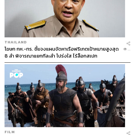
THAILAND
โฆษก กห.-ทร. ชี้แจงแผนจัดหาเรือฟริเกตเป้าหมายสูงสุด
...
8 ลำ พิจารณาแยกทีละลำ โปร่งใส ไร้ล็อกสเปก
FILM