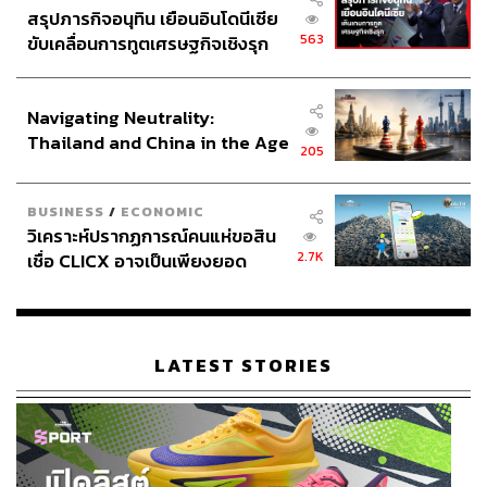
สรุปภารกิจอนุทิน เยือนอินโดนีเซีย
563
ขับเคลื่อนการทูตเศรษฐกิจเชิงรุก
ประกาศหุ้นส่วนยุทธศาสตร์ไทย –
อินโดนีเซีย
Navigating Neutrality:
Thailand and China in the Age
205
of a New Global Order
BUSINESS
/
ECONOMIC
วิเคราะห์ปรากฏการณ์คนแห่ขอสิน
2.7K
เชื่อ CLICX อาจเป็นเพียงยอด
ภูเขาน้ำแข็ง ของปัญหาหนี้ครัว
เรือนไทยที่ถูกซุกไว้
LATEST STORIES