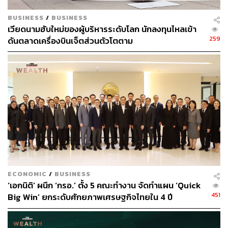
ส่วนตลาดตราสารหนี้ ESG ไทยทรงตัว แต่คาดว่าจะขยายตัว
BUSINESS
/
BUSINESS
เร่งขึ้นจากการโอนกองทุน LTF เข้ากองทุน ThaiESG ใน
เวียดนามฮับใหม่ของผู้บริหารระดับโลก นักลงทุนไหลเข้า
อนาคต
259
ดันตลาดเครื่องบินเจ็ตส่วนตัวโตตาม
โดยยอดคงค้างตราสารหนี้ ESG ไทยอยู่ที่ 25.1 พันล้าน
ดอลลาร์สหรัฐ โดยกระทรวงการคลังเตรียมเสนอมาตรการ
โอนหน่วยลงทุนจากกองทุน LTF ที่จะครบกำหนดขายในสิ้นปี
นี้เข้ากองทุน ThaiESG โดยเม็ดเงินที่จะไหลเข้าสู่ตลาด ESG
ขึ้นอยู่กับวงเงินที่ลดภาษีและระยะเวลาถือครอง (Lock-up
Period) ซึ่งจะมีความชัดเจนมากขึ้นภายในสิ้นเดือนมีนาคมนี้
ECONOMIC
/
BUSINESS
‘เอกนิติ’ ผนึก ‘กรอ.’ ตั้ง 5 คณะทำงาน จัดทำแผน ‘Quick
451
Big Win’ ยกระดับศักยภาพเศรษฐกิจไทยใน 4 ปี