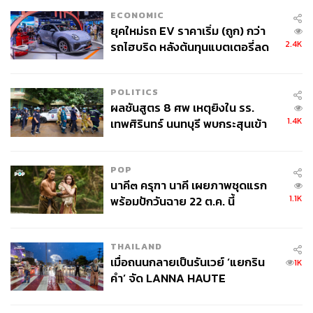
ECONOMIC
ยุคใหม่รถ EV ราคาเริ่ม (ถูก) กว่า
2.4K
รถไฮบริด หลังต้นทุนแบตเตอรี่ลด
ลง - จีนแห่บุกตลาดเกิดใหม่
POLITICS
ผลชันสูตร 8 ศพ เหตุยิงใน รร.
1.4K
เทพศิรินทร์ นนทบุรี พบกระสุนเข้า
จุดสำคัญ ‘ศีรษะ-หน้าอก’ ครูถูกยิง
4 นัด จากระยะไกล
POP
นาคี๓ ครุฑา นาคี เผยภาพชุดแรก
1.1K
พร้อมปักวันฉาย 22 ต.ค. นี้
THAILAND
เมื่อถนนกลายเป็นรันเวย์ ‘แยกริน
1K
คำ’ จัด LANNA HAUTE
COUTURE กลางสายฝน