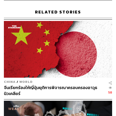
สามารถติดตาม THE STANDARD WEALTH
RELATED STORIES
ผ่านแอปพลิเคชันต่างๆ ที่คุณสะดวกหรือใช้งานอยู่แล้วได้เลย
TAGS:
กองทุนหุ้นจีน
จีน
อินเดีย
Tiger Global
India
China
ตลาดหุ้น
หุ้น
กองทุน
113
CHINA
/
WORLD
ABOUT THE AUTHOR
จีนเรียกร้องให้ญี่ปุ่นยุติการพิจารณาครอบครองอาวุธ
58
นิวเคลียร์
สกุลชัย เก่งอนันตานนท์
Content Creator สำนักข่าว THE
STANDARD WEALTH