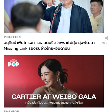
POLITICS
อนุทินย้ำพับโครงการแลนด์บริดจ์เพราะไม่คุ้ม มุ่งพัฒนา
...
Missing Link รองรับอ่าวไทย-อันดามัน
FASHION