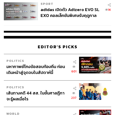
SPORT
adidas เปิดตัว Adizero EVO SL
1K
EXO คอลเล็กชันพิเศษรับฤดูกาล
College Football
EDITOR'S PICKS
POLITICS
มหากาพย์โกงข้อสอบท้องถิ่น ก่อน
601
เดินหน้าสู่จุดจบในสัปดาห์นี้
POLITICS
เส้นทางคดี 44 สส. ในชั้นศาลฎีกา
237
จะรู้ผลเมื่อไร
WORLD