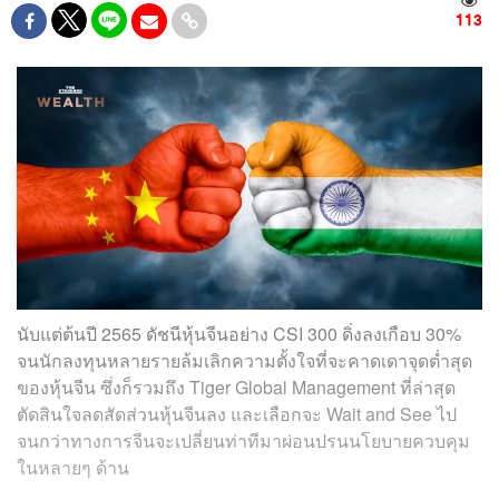
113
นับแต่ต้นปี 2565 ดัชนีหุ้นจีนอย่าง CSI 300 ดิ่งลงเกือบ 30%
จนนักลงทุนหลายรายล้มเลิกความตั้งใจที่จะคาดเดาจุดต่ำสุด
ของหุ้นจีน ซึ่งก็รวมถึง Tiger Global Management ที่ล่าสุด
ตัดสินใจลดสัดส่วนหุ้นจีนลง และเลือกจะ Wait and See ไป
จนกว่าทางการจีนจะเปลี่ยนท่าทีมาผ่อนปรนนโยบายควบคุม
ในหลายๆ ด้าน