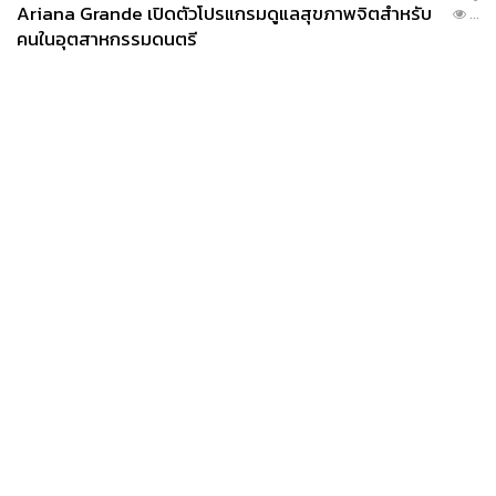
Ariana Grande เปิดตัวโปรแกรมดูแลสุขภาพจิตสำหรับ
...
คนในอุตสาหกรรมดนตรี
News
Wealth
Pop
Podcast
Video
Now
Opinion
Careers
Events
Privacy
About
Contact
Policy
FOR
ADVERTISING
MEMBERSHIP