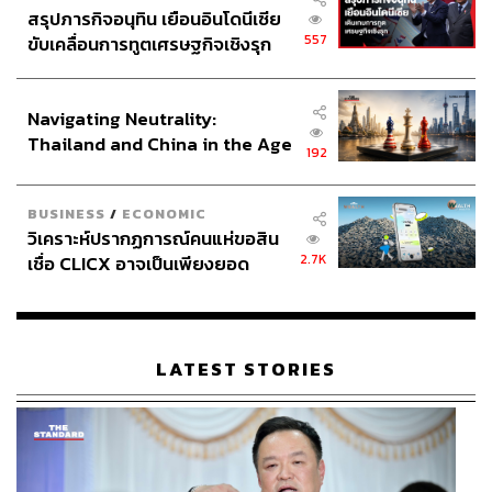
สรุปภารกิจอนุทิน เยือนอินโดนีเซีย
557
ขับเคลื่อนการทูตเศรษฐกิจเชิงรุก
ประกาศหุ้นส่วนยุทธศาสตร์ไทย –
อินโดนีเซีย
Navigating Neutrality:
Thailand and China in the Age
192
of a New Global Order
BUSINESS
/
ECONOMIC
วิเคราะห์ปรากฏการณ์คนแห่ขอสิน
2.7K
เชื่อ CLICX อาจเป็นเพียงยอด
ภูเขาน้ำแข็ง ของปัญหาหนี้ครัว
เรือนไทยที่ถูกซุกไว้
LATEST STORIES